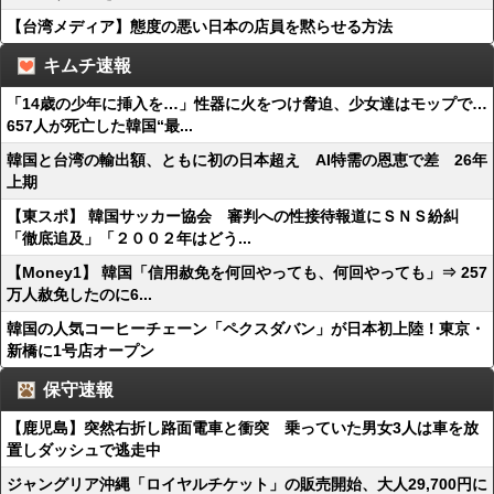
【台湾メディア】態度の悪い日本の店員を黙らせる方法
キムチ速報
「14歳の少年に挿入を…」性器に火をつけ脅迫、少女達はモップで…
657人が死亡した韓国“最...
韓国と台湾の輸出額、ともに初の日本超え AI特需の恩恵で差 26年
上期
【東スポ】 韓国サッカー協会 審判への性接待報道にＳＮＳ紛糾
「徹底追及」「２００２年はどう...
【Money1】 韓国「信用赦免を何回やっても、何回やっても」⇒ 257
万人赦免したのに6...
韓国の人気コーヒーチェーン「ペクスダバン」が日本初上陸！東京・
新橋に1号店オープン
保守速報
【鹿児島】突然右折し路面電車と衝突 乗っていた男女3人は車を放
置しダッシュで逃走中
ジャングリア沖縄「ロイヤルチケット」の販売開始、大人29,700円に