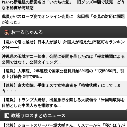
れいわ新選組の新党名は「いのちの党」 旧グッズ半額で販売 どう
なる秘書給与疑惑
職員がバスローブ姿でオンライン会見に 秋田県「会見の対応に問題
があった」
おーるじゃんる
【急いで引っ越せ】日本人が減り｢外国人が増えた｣市区町村ランキン
グｷﾀ━━!
沖縄県の玉城デニー知事、公開に疑問を呈したのは「報道機関による
公開ではなく、公開タイミング...
【速報】人事院、2年連続で国家公務員月給3%増の「1万5056円」引
き上げ勧告 2年で6%...
【速報】京大病院、手術ミスで女性患者を「植物状態」にしてしま
う・・・
【速報】トランプ大統領、出産旅行を禁じる大統領令「米国籍取得を
目的とした中国人らを排除する...
政経ワロスまとめニュース
【悲報】ショートスリーパー堀大輔さん、リスナーから「寝たほうが