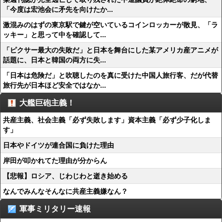
「今度は宏池会に矛先を向けたか...
激混みのはずの東京駅で鍵が空いているコインロッカーが散見、「ラ
ッキー」と思って中を確認して...
「ピクサー最大の失敗だ」と日本を舞台にした某アメリカ産アニメが
話題に、日本と韓国の両方に失...
「日本は危険だ」と吹聴したのを真に受けた中国人旅行客、だが代替
旅行先が日本ほど安全ではなか...
大艦巨砲主義！
共産主義、社会主義「必ず失敗します」資本主義「必ず少子化しま
す」
日本やドイツが連合国に負けた理由
岸田が叩かれてた理由が分からん
【悲報】ロシア、じわじわと逝き始める
なんでみんなそんなに共産主義嫌なん？
軍事ミリタリー速報