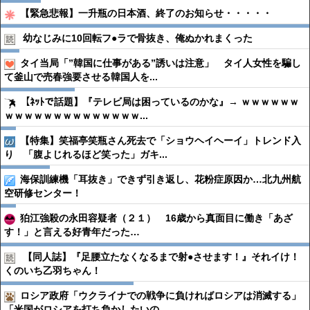
【緊急悲報】一升瓶の日本酒、終了のお知らせ・・・・・
幼なじみに10回転フ●︎ラで骨抜き、俺ぬかれまくった
タイ当局「”韓国に仕事がある”誘いは注意」 タイ人女性を騙し
て釜山で売春強要させる韓国人を...
【ﾈｯﾄで話題】『テレビ局は困っているのかな』→ ｗｗｗｗｗｗ
ｗｗｗｗｗｗｗｗｗｗｗｗｗｗ...
【特集】笑福亭笑瓶さん死去で「ショウヘイヘーイ」トレンド入
り 「腹よじれるほど笑った」ガキ...
海保訓練機「耳抜き」できず引き返し、花粉症原因か…北九州航
空研修センター！
狛江強殺の永田容疑者（２１） 16歳から真面目に働き「あざ
す！」と言える好青年だった…
【同人誌】『足腰立たなくなるまで射●︎させます！』それイけ！
くのいち乙羽ちゃん！
ロシア政府「ウクライナでの戦争に負ければロシアは消滅する」
「米国がロシアを打ち負かしたいの...