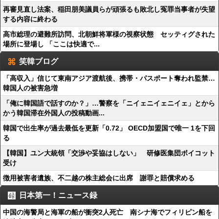
再審見直し法案、稲田朋美議員らが頑張るも敗北し冤罪当事者が失望
する内容に終わる
高市総理の避難所訪問、北朝鮮将軍様の視察状態 セッティグされた
場所に登場し 「ここは快適で...
笑韓ブログ
「高収入」信じて東南アジア渡航後、携帯・パスポート奪われ監禁…
韓国人の被害急増
「俺に韓国語で話すのか？」…警察を「ニイェニイェニイェ」とから
かう韓国滞在外国人の投稿動画...
韓国で出生率が過去最低を更新「0.72」 OECD加盟国で唯一 1を下回
る
【韓国】ユン大統領「交渉や妥協はしない」 研修医集団ボイコット
受け
徴用被害者遺族、不二越の株主総会に出席 謝罪と賠償求める
日本第一！ニュース録
中国の海警局と海軍の船が衝突2人死亡 南シナ海でフィリピン船を