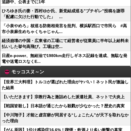
追跡中、公表までに1年
ひろゆき氏の妻・西村ゆか氏、新党結成巡る”ブチギレ”投稿を謝罪
「配慮に欠けた行動でした」 ...
「小泉やめろ」核巡る防衛相発言を批判、横浜駅西口で市民ら #高
市小泉麻生めちゃくちゃじゃん...
経済崩壊の中国・広東省の工場にて経営者が従業員に半年以上給料未
払いした挙句高飛び。工場は空...
日産e-power、無給油で1980km走行しギネス記録を達成、無駄な発
電や送電ロスなくE...
モッコスヌ～ン
【世界三大料理】トルコが選ばれた理由がヤバい！ネット民が激論し
た結果
【いただきます】宗教行為と激詰めした派遣社員、ネットで大炎上
【戦国皆殺し】日本語が通じたから殺戮が少なかった？歴史の真実
【中川翔子】才能と虚言癖が同居する“しょこたん”が天下を取れなか
った理由
【がん原因】1位は感染症16.6%！喫煙・飲酒より多い衝撃の真実