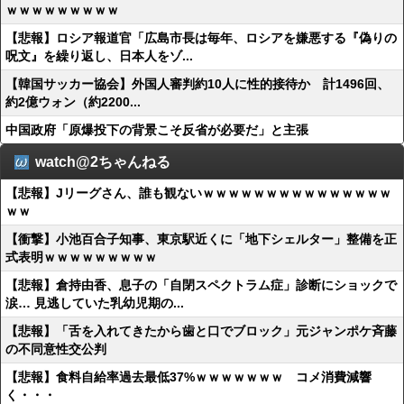
ｗｗｗｗｗｗｗｗｗ
【悲報】ロシア報道官「広島市長は毎年、ロシアを嫌悪する『偽りの
呪文』を繰り返し、日本人をゾ...
【韓国サッカー協会】外国人審判約10人に性的接待か 計1496回、
約2億ウォン（約2200...
中国政府「原爆投下の背景こそ反省が必要だ」と主張
watch@2ちゃんねる
【悲報】Jリーグさん、誰も観ないｗｗｗｗｗｗｗｗｗｗｗｗｗｗｗ
ｗｗ
【衝撃】小池百合子知事、東京駅近くに「地下シェルター」整備を正
式表明ｗｗｗｗｗｗｗｗｗ
【悲報】倉持由香、息子の「自閉スペクトラム症」診断にショックで
涙… 見逃していた乳幼児期の...
【悲報】「舌を入れてきたから歯と口でブロック」元ジャンポケ斉藤
の不同意性交公判
【悲報】食料自給率過去最低37%ｗｗｗｗｗｗｗ コメ消費減響
く・・・