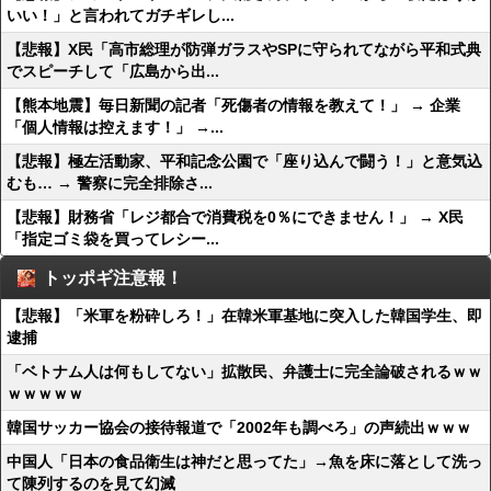
いい！」と言われてガチギレし...
【悲報】X民「高市総理が防弾ガラスやSPに守られてながら平和式典
でスピーチして「広島から出...
【熊本地震】毎日新聞の記者「死傷者の情報を教えて！」 → 企業
「個人情報は控えます！」 →...
【悲報】極左活動家、平和記念公園で「座り込んで闘う！」と意気込
むも… → 警察に完全排除さ...
【悲報】財務省「レジ都合で消費税を0％にできません！」 → X民
「指定ゴミ袋を買ってレシー...
トッポギ注意報！
【悲報】「米軍を粉砕しろ！」在韓米軍基地に突入した韓国学生、即
逮捕
「ベトナム人は何もしてない」拡散民、弁護士に完全論破されるｗｗ
ｗｗｗｗｗ
韓国サッカー協会の接待報道で「2002年も調べろ」の声続出ｗｗｗ
中国人「日本の食品衛生は神だと思ってた」→魚を床に落として洗っ
て陳列するのを見て幻滅