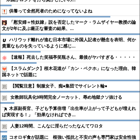
供養って全然死者のためになってないよね
「慰安婦＝性奴隷」説を否定したマーク・ラムザイヤー教授の論
文が2年に及ぶ厳正な審査の結果、...
ハリウッド離れが進む日本市場に外国人記者が懸念を表明、何か
貴重なものを失っているように感じ...
【速報】死去した笑福亭笑瓶さん、最後がヤバすぎる・・・・・
【スラムダンク】桜木花道が「カン・ベクホ」になった理由、韓
国ネットで話題に
【閲覧注意】制服女子、痴●︎集団でサイレント輪●︎
女教師玩具化9時間完全ノーカット、辱め地獄クソ抜ける
木原副長官、子ども予算倍増「出生率が上がって子どもが増えれ
ば実現する！」「効果なければでき...
人妻12時間、こんなに淫らだったなんてワロタ
コオロギ食が話題に 根強い抵抗と不安の声も専門家は安全性強