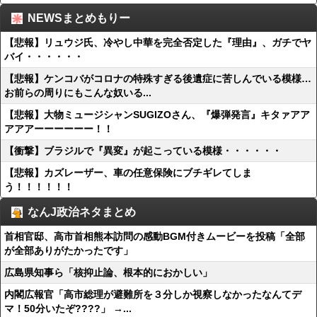
NEWSまとめもりー
【悲報】リュウジ氏、冷やし中華を完全否定した『理由』、ガチでヤ
バイ・・・・・・
【悲報】ケンコバがコロナの特殊すぎる後遺症に苦しんでいる模様…
お前らの周りにもこんな奴いる...
【悲報】大物ミュージシャンSUGIZOさん、『爆弾発言』キタァアア
アアアーーーーーー！！
【衝撃】ブラジルで『異変』が起こっている模様・・・・・・
【悲報】カズレーザー、車の任意保険にブチギレてしま
う！！！！！！
なんJ政治ネタまとめ
首相官邸、高市首相熊本訪問の感動BGM付きムービーを投稿「全部
が全部ありがたかったです」
広島県知事ら「核抑止論、根本的におかしい」
内閣広報官「高市総理が避難所を３分しか視察しなかったなんてデ
マ！50分いたぞ????」 →...