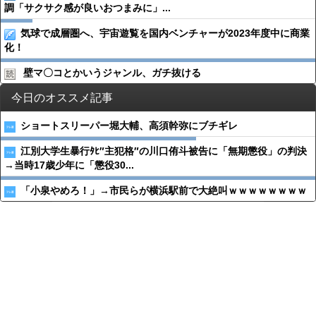
調「サクサク感が良いおつまみに」...
気球で成層圏へ、宇宙遊覧を国内ベンチャーが2023年度中に商業
化！
壁マ〇コとかいうジャンル、ガチ抜ける
今日のオススメ記事
ショートスリーパー堀大輔、高須幹弥にブチギレ
江別大学生暴行ﾀﾋ″主犯格″の川口侑斗被告に「無期懲役」の判決
→当時17歳少年に「懲役30...
「小泉やめろ！」→市民らが横浜駅前で大絶叫ｗｗｗｗｗｗｗｗ