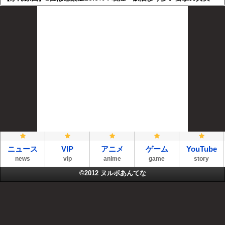
ニュース
VIP
アニメ
ゲーム
YouTube
news
vip
anime
game
story
©2012
ヌルポあんてな