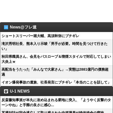
News@フレ速
ショートスリーパー堀大輔、高須幹弥にブチギレ
滝沢秀明社長、熊本入り示唆「男手が必要。時間を見つけて行きた
い」
秋田県職員さん、会見をバスローブ＆喫煙スタイルで対応してしまい
大炎上ｗ
高配当をうたった「みんなで大家さん」→実態は2881億円の債務超
過
イオン爆発事故の遺族、社長発言にブチギレ「本当のことを話して」
U-1 NEWS
反斎藤知事派が本丸に攻め込まれる窮地に突入、「ようやく反撃のタ
ーンやね」と手際の良さに感心...
某週刊誌が完全逃亡して取り残された中道議員が絶体絶命の窮地、