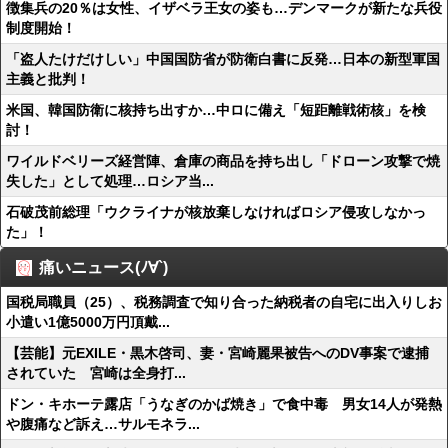
徴集兵の20％は女性、イザベラ王女の姿も…デンマークが新たな兵役
制度開始！
「盗人たけだけしい」中国国防省が防衛白書に反発…日本の新型軍国
主義と批判！
米国、韓国防衛に核持ち出すか…中ロに備え「短距離戦術核」を検
討！
ワイルドベリーズ経営陣、倉庫の商品を持ち出し「ドローン攻撃で焼
失した」として処理…ロシア当...
石破茂前総理「ウクライナが核放棄しなければロシア侵攻しなかっ
た」！
痛いニュース(ﾉ∀`)
国税局職員（25）、税務調査で知り合った納税者の自宅に出入りしお
小遣い1億5000万円頂戴...
【芸能】元EXILE・黒木啓司、妻・宮崎麗果被告へのDV事案で逮捕
されていた 宮崎は全身打...
ドン・キホーテ露店「うなぎのかば焼き」で食中毒 男女14人が発熱
や腹痛など訴え…サルモネラ...