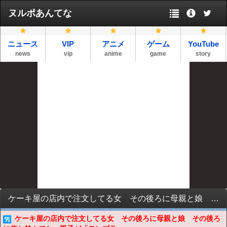
ヌルポあんてな
ニュース
VIP
アニメ
ゲーム
YouTube
news
vip
anime
game
story
ケーキ屋の店内で注文してる女 その後ろに母親と娘 その後ろに俺と並んでた→親子が「モンブランまだあるよー」て言った途端に会計してる女が…
ケーキ屋の店内で注文してる女 その後ろに母親と娘 その後ろ