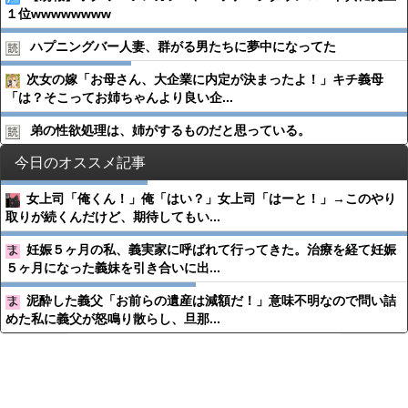
１位wwwwwwww
ハプニングバー人妻、群がる男たちに夢中になってた
次女の嫁「お母さん、大企業に内定が決まったよ！」キチ義母
「は？そこってお姉ちゃんより良い企...
弟の性欲処理は、姉がするものだと思っている。
今日のオススメ記事
女上司「俺くん！」俺「はい？」女上司「はーと！」→このやり
取りが続くんだけど、期待してもい...
妊娠５ヶ月の私、義実家に呼ばれて行ってきた。治療を経て妊娠
５ヶ月になった義妹を引き合いに出...
泥酔した義父「お前らの遺産は減額だ！」意味不明なので問い詰
めた私に義父が怒鳴り散らし、旦那...