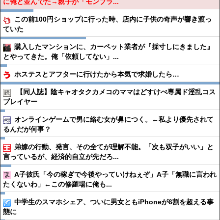
に俺と並んでた→親子が「モンブラ...
この前100円ショップに行った時、店内に子供の奇声が響き渡っ
ていた
購入したマンションに、カーペット業者が『採寸しにきました』
とやってきた。俺「依頼してない」...
ホステスとアフターに行けたから本気で求婚したら…
【同人誌】陰キャオタクカメコのママはどすけべ専属ド淫乱コス
プレイヤー
オンラインゲームで男に絡む女が鼻につく。←私より優先されて
るんだが何事？
弟嫁の行動、発言、その全てが理解不能。「次も双子がいい」と
言っているが、経済的自立が先だろ...
A子彼氏「今の稼ぎで今後やっていけねぇぞ」A子「無職に言われ
たくないわ」←この修羅場に俺も...
中学生のスマホシェア、ついに男女ともiPhoneが6割を超える事
態に