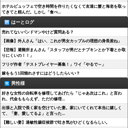
ホテルビュッフェで空き時間を作りたくなくて友達に蟹と海老を取っ
てきてと頼んだ。しかし「食べ...
はーとログ
売れてないバンドマンやけど質問ある？
【画像】外人さん「はい、これが男女カップルの理想の身長差ね」
【悲報】避難所まんさん「スタッフが男だとナプキンとか下着とか取
りにくいの！！」
フリゲ作者「テストプレイヤー募集！」ワイ「やるで～」
嫁をもう1回惚れさすにはどうしたらいい？
男性様
好きな女性の自転車を修理してあげたら「じゃあ次はこれ」と言わ
れ、代金ももらえず、ただの修理...
出張と入院で長く家を空けていた妻。家にいてくれて本当に嬉しく
て、「妻、愛してるよ」と言った...
【難しい妻】過敏性腸症候群で吐き気がひどくなるらしい。