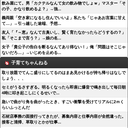
飲み屋にて。男「カクテルなんて女の飲み物でしょｗ」マスター「そ
の子、かなり飲めるよ？」→強...
義両親「空き家になるし住んでいいよ」私たち「じゃあお言葉に甘え
て…」→引っ越した途端、予想...
友人「『～恵』なんて古臭いし、賢く育たなかったらどうするの？」
私「そこまで言う？」→娘の名...
女子「貴公子の告白を断るなんてあり得ない！」俺「問題はそこじゃ
ないだろ…」→いじめを止める...
子育てちゃんねる
取り放題でてんこ盛りにしてるのはまあ見かけるが持ち帰りはなしで
しょう、、、
セミがうるさすぎる。明るくなったら即座に爆音で鳴き出して毎日朝
4時に叩き起こしにくるせいで...
急いで曲がり角を曲がったとき、すごい衝撃を受けてリアルに2ｍく
らいふっとんだ
石材店事務の面接行ってきたが、募集内容と仕事内容が全然違った。
接客と清掃、草取りとかが仕事...