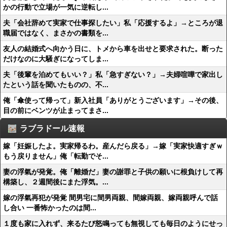
かの行動で立場が一気に逆転し...
夫「会社辞めて実家で仕事探したい」私「応援するよ」→ところが退
職届ではなく、まさかの書類を...
友人の結婚式へ向かう日に、トメから車を出せと要求された。断った
だけなのに大騒ぎになってしま...
夫「後輩を泊めてもいい？」私「急すぎない？」→夫婦喧嘩で家出し
たという話を聞いたものの、不...
俺「傘使って帰って」新入社員「ありがとうございます」→その後、
目の前にベンツが止まってまさ...
ラブラドール速報
嫁「妊娠したよ。実家帰るわ。産んだら戻る」→嫁「実家快適すぎｗ
もう戻りません」俺「転勤でそ...
妻の浮氣が発覚。俺「離婚だ」妻の謝罪と子供の願いに根負けして再
構築し、２週間後にまた浮気。...
嫁の浮氣再犯が発覚 間男宅に間男両親、間嫁両親、嫁両親呼んで話
し合い 一番怖かったのは間...
１度も家に入れず、来るたび怒鳴っても無視しても毎日のようにせっ