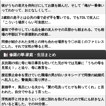
彼がうちの老犬を仰向けにしてお腹を踏んだ。そして「俺が一番偉い
ってわかって、おとなしくして...
2歳前の息子とは公共の場で必ず手を繋いでる。でもTDLで友人に
「こういう場所くらい可哀想だ...
趣味で手作りしている品を嫁の友人やその旦那から頼まれる。でも相
場の半額以下や原価割れの依頼...
同僚が紹介された女性との待ち合わせ場所をラ〇ホ近くのファミレス
にした。それで女性が帰ると同...
修羅の華-家庭・生活まとめ
反抗期の頃に母に毎日暴言を吐いてた兄が今では兄嫁に「うちの母を
見習え！」と迫り、母に教育を...
接近禁止命令を受けていた職場の男が白いタキシードで同僚の結婚式
へ乱入した。警備員に取り押さ...
新婚早々、風呂にいる夫から「髪の毛洗ってヒゲを剃ってくれ」と言
われた。自分でやるよう言った...
浮気相手と付き合うという彼に別れを告げられたので私にも好きな人
がいると返した。その30分後...