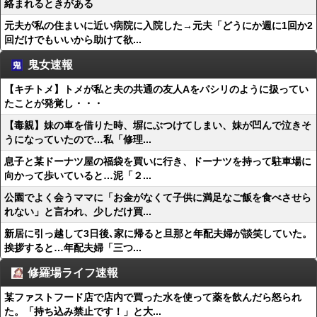
絡まれるときがある
元夫が私の住まいに近い病院に入院した→元夫「どうにか週に1回か2
回だけでもいいから助けて欲...
鬼女速報
【キチトメ】トメが私と夫の共通の友人Aをパシリのように扱ってい
たことが発覚し・・・
【毒親】妹の車を借りた時、塀にぶつけてしまい、妹が凹んで泣きそ
うになっていたので…私「修理...
息子と某ドーナツ屋の福袋を買いに行き、ドーナツを持って駐車場に
向かって歩いていると…泥「２...
公園でよく会うママに「お金がなくて子供に満足なご飯を食べさせら
れない」と言われ、少しだけ買...
新居に引っ越して3日後､家に帰ると旦那と年配夫婦が談笑していた。
挨拶すると…年配夫婦「三つ...
修羅場ライフ速報
某ファストフード店で店内で買った水を使って薬を飲んだら怒られ
た。「持ち込み禁止です！」と大...