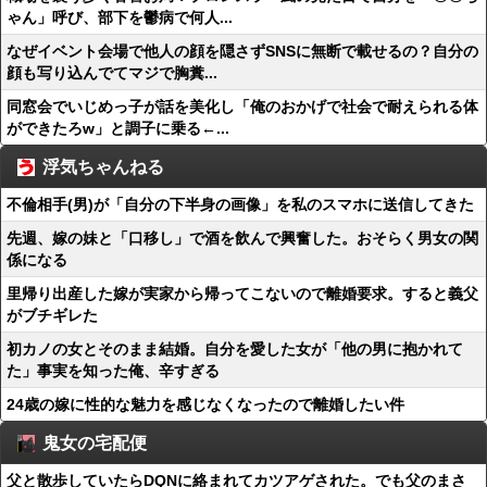
ゃん」呼び、部下を鬱病で何人...
なぜイベント会場で他人の顔を隠さずSNSに無断で載せるの？自分の
顔も写り込んでてマジで胸糞...
同窓会でいじめっ子が話を美化し「俺のおかげで社会で耐えられる体
ができたろw」と調子に乗る←...
浮気ちゃんねる
不倫相手(男)が「自分の下半身の画像」を私のスマホに送信してきた
先週、嫁の妹と「口移し」で酒を飲んで興奮した。おそらく男女の関
係になる
里帰り出産した嫁が実家から帰ってこないので離婚要求。すると義父
がブチギレた
初カノの女とそのまま結婚。自分を愛した女が「他の男に抱かれて
た」事実を知った俺、辛すぎる
24歳の嫁に性的な魅力を感じなくなったので離婚したい件
鬼女の宅配便
父と散歩していたらDQNに絡まれてカツアゲされた。でも父のまさ