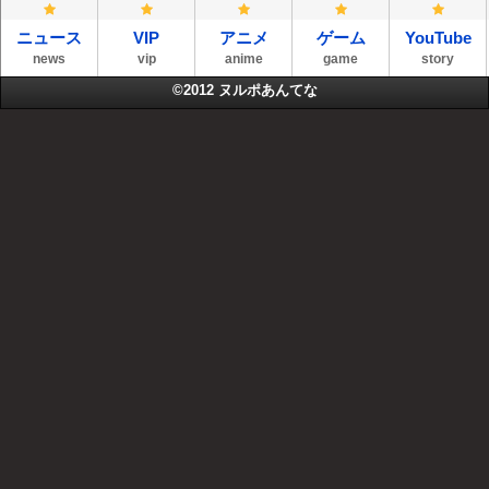
ニュース
VIP
アニメ
ゲーム
YouTube
news
vip
anime
game
story
©2012
ヌルポあんてな