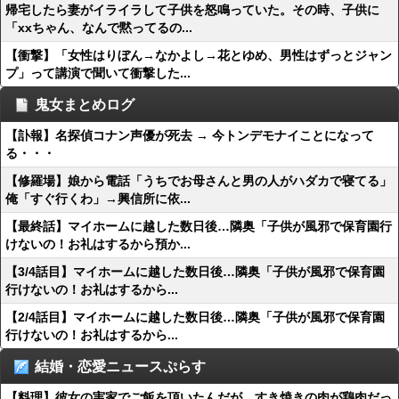
帰宅したら妻がイライラして子供を怒鳴っていた。その時、子供に
「xxちゃん、なんで黙ってるの...
【衝撃】「女性はりぼん→なかよし→花とゆめ、男性はずっとジャン
プ」って講演で聞いて衝撃した...
鬼女まとめログ
【訃報】名探偵コナン声優が死去 → 今トンデモナイことになって
る・・・
【修羅場】娘から電話「うちでお母さんと男の人がハダカで寝てる」
俺「すぐ行くわ」→興信所に依...
【最終話】マイホームに越した数日後…隣奥「子供が風邪で保育園行
けないの！お礼はするから預か...
【3/4話目】マイホームに越した数日後…隣奥「子供が風邪で保育園
行けないの！お礼はするから...
【2/4話目】マイホームに越した数日後…隣奥「子供が風邪で保育園
行けないの！お礼はするから...
結婚・恋愛ニュースぷらす
【料理】彼女の実家でご飯を頂いたんだが、すき焼きの肉が鶏肉だっ