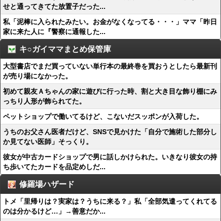
せと通ってきてた放置子だった...
私「泥棒に入られたみたい。お金がなくなってる・・・」ママ「昨日
家に来た人に『警察に通報した...
キ○ガイママまとめ保管庫
大型書店でまだ買っていない単行本の最終巻を買おうとしたら最新刊
が売り場になかった。
初めて親友Ａちゃんの家に遊びに行った時、割と大き目な飾り棚にみ
っちり人形が飾られてた。
ペットショップで働いてるけど、こないだスッポンが入荷した。
うちのお父さん医者だけど、SNSで見かけた「自分で施術した部分し
か見てない医師」そっくり。
彼女が中古カードショップで男に話しかけられた。いきなり彼女の持
ち歩いてたカードを品定めしだ...
修羅場ハザード
トメ「里帰りは？実家は？うちに来る？」私「全部気遣ってくれてる
のは分かるけど…」→善意だか...