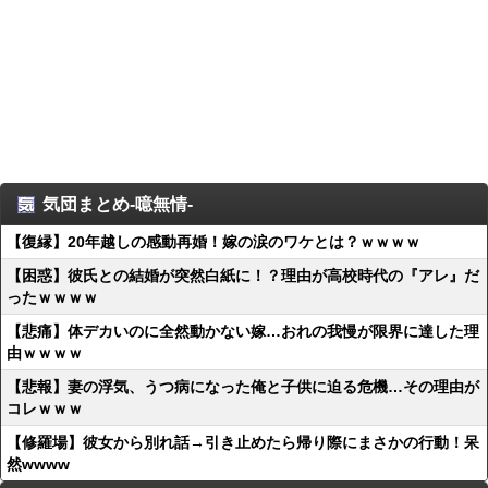
気団まとめ-噫無情-
【復縁】20年越しの感動再婚！嫁の涙のワケとは？ｗｗｗｗ
【困惑】彼氏との結婚が突然白紙に！？理由が高校時代の『アレ』だ
ったｗｗｗｗ
【悲痛】体デカいのに全然動かない嫁…おれの我慢が限界に達した理
由ｗｗｗｗ
【悲報】妻の浮気、うつ病になった俺と子供に迫る危機…その理由が
コレｗｗｗ
【修羅場】彼女から別れ話→引き止めたら帰り際にまさかの行動！呆
然wwww