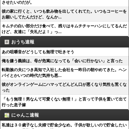
させたいのだが。
彼の家に行くと、いつも飲み物を出してくれてた。いつもコーヒーを
お願いしてたんだけど、なんか...
キムチの白い部分だけ食べて、残りはキムチチャーハンにしてるんだ
けど、友達に「失礼だよ！」っ...
おうち速報
あの咀嚼音がどうしても無理で吐きそう
俺を嫌う義娘は、母が危篤になっても「会いに行かない」と言った
転勤族の夫につき高知で入社した会社を一昨日の朝やめてきた。ヘン
パイとかいつの時代だ気持ち悪...
彼がオンラインゲームにハマってどんどん口が悪くなり気性も荒くな
った
「もう無理！男なんて可愛くない無理！」と言って子供を置いて出て
行った息子嫁
にゃんこ速報
私達は３０歳子なし夫婦で貯金少なめ。子供が欲しいので貯金したい