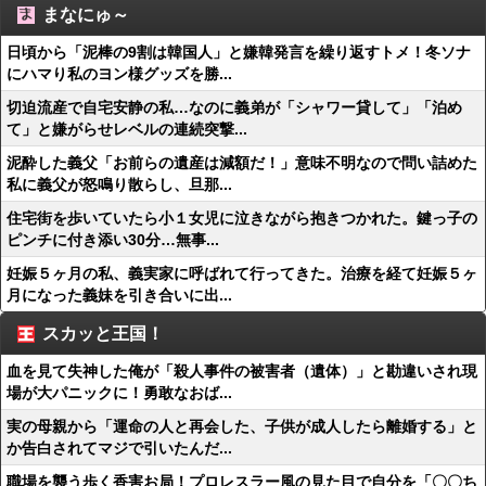
まなにゅ～
日頃から「泥棒の9割は韓国人」と嫌韓発言を繰り返すトメ！冬ソナ
にハマり私のヨン様グッズを勝...
切迫流産で自宅安静の私…なのに義弟が「シャワー貸して」「泊め
て」と嫌がらせレベルの連続突撃...
泥酔した義父「お前らの遺産は減額だ！」意味不明なので問い詰めた
私に義父が怒鳴り散らし、旦那...
住宅街を歩いていたら小１女児に泣きながら抱きつかれた。鍵っ子の
ピンチに付き添い30分…無事...
妊娠５ヶ月の私、義実家に呼ばれて行ってきた。治療を経て妊娠５ヶ
月になった義妹を引き合いに出...
スカッと王国！
血を見て失神した俺が「殺人事件の被害者（遺体）」と勘違いされ現
場が大パニックに！勇敢なおば...
実の母親から「運命の人と再会した、子供が成人したら離婚する」と
か告白されてマジで引いたんだ...
職場を襲う歩く香害お局！プロレスラー風の見た目で自分を「〇〇ち