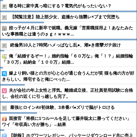
寝る時に家中真っ暗にする？電気代がもったいない？
【閲覧注意】陸上部少女、盗撮から強襲レ×プまで完堕ち
姪っ子が４月に新卒で就職。義兄嫁「営業職採用よ！あなたみた
いな事務職とは違うのｐｇｒｗｗｗ...
絶倫男10人と7時間ハメっぱなし乱●︎、潮●︎き痙攣ガチ抜け
俺「結婚するぞー！」婚約指輪「６０万な」俺「！？」結婚指輪
「３０万」結納金「１００万」結婚...
嫁より飼い猫との方が心と心が通じ合うんだが笑 猫も俺の方が好
きらしい。帰宅すると俺にべった...
夫が会社の年上女性と浮気。離婚成立後、正社員登用試験に合格
し、会社の近くに引っ越しも完了。
最強ヒロインAV初体験、3本番パ●︎ズリで脳がトロける
面接官「将棋に1つルールを足して藤井聡太に勝ってください」
ワイ「年収高い方が勝ち」→結果
【朗報】ホグワーツレガシー、パッケージダウンロード共に売上