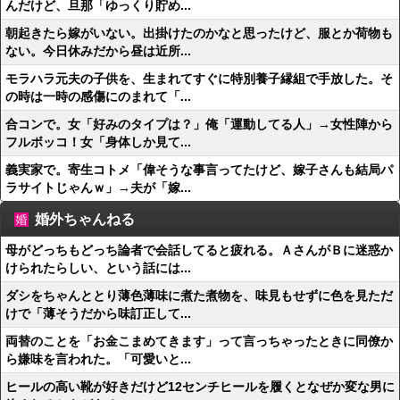
んだけど、旦那「ゆっくり貯め...
朝起きたら嫁がいない。出掛けたのかなと思ったけど、服とか荷物も
ない。今日休みだから昼は近所...
モラハラ元夫の子供を、生まれてすぐに特別養子縁組で手放した。そ
の時は一時の感傷にのまれて「...
合コンで。女「好みのタイプは？」俺「運動してる人」→女性陣から
フルボッコ！女「身体しか見て...
義実家で。寄生コトメ「偉そうな事言ってたけど、嫁子さんも結局パ
ラサイトじゃんｗ」→夫が「嫁...
婚外ちゃんねる
母がどっちもどっち論者で会話してると疲れる。ＡさんがＢに迷惑か
けられたらしい、という話には...
ダシをちゃんととり薄色薄味に煮た煮物を、味見もせずに色を見ただ
けで「薄そうだから味訂正して...
両替のことを「お金こまめてきます」って言っちゃったときに同僚か
ら嫌味を言われた。「可愛いと...
ヒールの高い靴が好きだけど12センチヒールを履くとなぜか変な男に