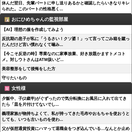
休んだ翌日、先輩パートに申し送りあるかと確認したらいきなりキレ
られた。このパートの性格悪く...
おにひめちゃんの監視部屋
【AI】理想の服を作成してみよう
反抗期の息子が私に「うるさい！クソ婆！」って言ってごみ箱を蹴っ
たんだけど言い慣れなくて噛み...
【今こそ反逆の時】専業なのに家事放棄、好き放題かますトメコト
メ。対しウトさんはATM扱いど...
美容整形をして後悔をした方
守りたいもの
女性様
夕飯中、子(2歳半)がぐずったので気分転換にお風呂に入れて出てき
たら「皿を片付けてないでし...
義理家族が物持ちよくて、私が持ってきた毛布やおもちゃを使おうと
しても、いつも古いものを使わ...
父が仮想通貨投資にハマって退職金をつぎ込んでいる…なんとか止め