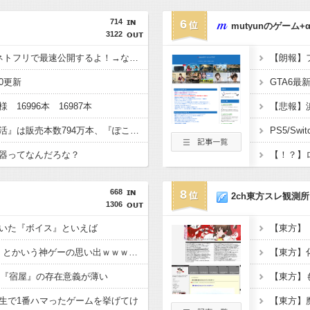
714
6
mutyunのゲーム+
3122
「GTA6」最新映像をネトフリで最速公開するよ！→なぜかXで大炎上中wwww
30更新
様 16996本 16987本
『トモコレわくわく生活』は販売本数794万本、『ぽこ あ ポケモン』は946万本
PS5/S
器ってなんだろな？
668
8
2ch東方スレ観測所
1306
いた『ボイス』といえば
【東方】
『ポケモンカードGB』とかいう神ゲーの思い出ｗｗｗｗｗ
【東方】
、『宿屋』の存在意義が薄い
生で1番ハマったゲームを挙げてけ
【東方】