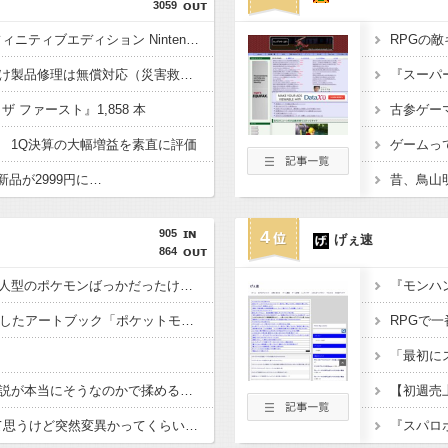
3059
『ゼノブレイド ディフィニティブエディション Nintendo Switch 2 Edition』3,713 本
任天堂、熊本地震を受け製品修理は無償対応（災害救助法適用地域）
『スーパ
 ザ ファースト』1,858 本
 1Q決算の大幅増益を素直に評価
ゲームっ
新品が2999円に…
905
4
げぇ速
864
格闘タイプって何故か人型のポケモンばっかだったけど最近はこういう人型に囚われない体型も増えてきたね
『モンハ
ポケモン30周年を記念したアートブック「ポケットモンスター ビジュアルアートブック」が三冊同時発売決定！
RPGで
グリーンのラッタ死亡説が本当にそうなのかで揉める話題になってるのを知って驚いている
【ポケモンSV】改めて思うけど突然変異かってくらいメインストーリーがめちゃくちゃいい