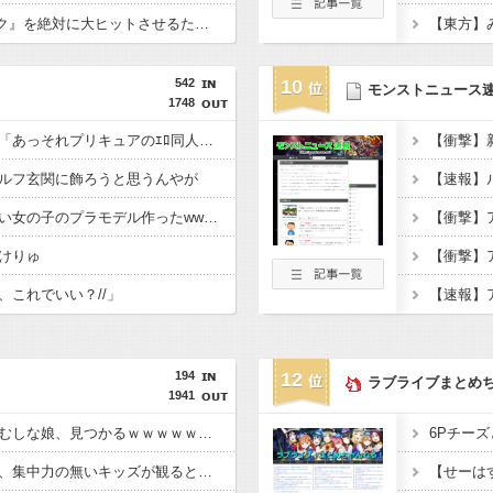
【命題】『FF6リメイク』を絶対に大ヒットさせるために、付け加えるべき要素
【東方】
542
10
モンストニュース
1748
オタクに優しいギャル「あっそれプリキュアのｴﾛ同人誌じゃんww♡」
ルフ玄関に飾ろうと思うんやが
【画像】学生服かわいい女の子のプラモデル作ったwwwwwww
【衝撃】
けりゅ
、これでいい？//」
【速報】
194
12
ラブライブまとめ
1941
【悲報】はらぺこあおむしな娘、見つかるｗｗｗｗｗｗｗ
【悲報】ちいかわ映画、集中力の無いキッズが観ると「こう」なります・・・・・