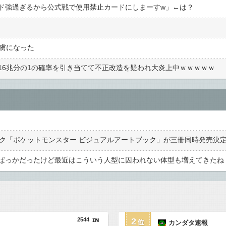
ド強過ぎるから公式戦で使用禁止カードにしまーすw」←は？
の虜になった
信で16兆分の1の確率を引き当てて不正改造を疑われ大炎上中ｗｗｗｗｗ
ック「ポケットモンスター ビジュアルアートブック」が三冊同時発売決
ばっかだったけど最近はこういう人型に囚われない体型も増えてきたね
2544
2
カンダタ速報