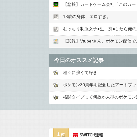
【悲報】カードゲーム会社「このカー
18歳の身体、エロすぎ。
むっちり制服女子●︎生、痴●︎したら俺
【悲報】Vtuberさん、ポケモン配
今日のオススメ記事
程々に強くて好き
ポケモン30周年を記念したアートブ
格闘タイプって何故か人型のポケモン
1
SWITCH速報