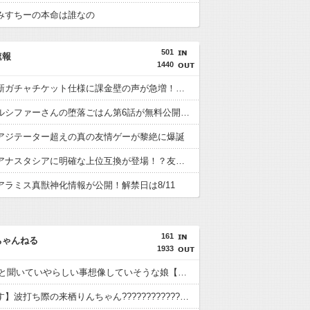
みすちーの本命は誰なの
501
速報
1440
【衝撃】新ガチャチケット仕様に課金壁の声が急増！？30連でどうなる
【速報】ルシファーさんの堕落ごはん第6話が無料公開された件
アジテーター超えの真の友情ゲーが黎絶に爆誕
【衝撃】アナスタシアに明確な上位互換が登場！？友情威力10倍級のバケモン性能
アラミス真獣神化情報が公開！解禁日は8/11
161
ちゃんねる
1933
6Pチーズと聞いていやらしい事想像していそうな娘【ラブライブ！】
【せーはす】波打ち際の来栖りんちゃん????????????【ラブライブ！蓮ノ空】