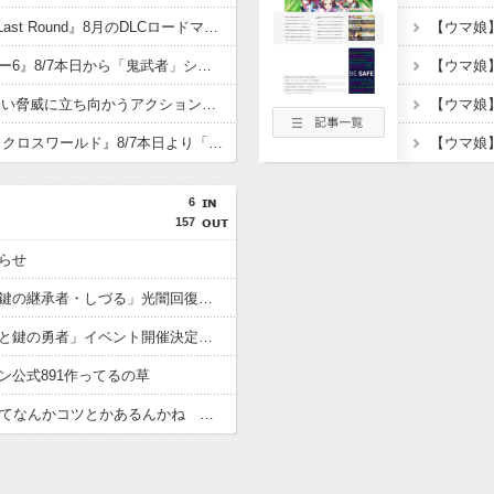
『DEAD OR ALIVE 6 Last Round』8月のDLCロードマップ公開！3週連続で「真夏の水着フェア」開幕、「ほのか」新コスチューム配信開始
【ウマ娘
『ストリートファイター6』8/7本日から「鬼武者」シリーズとのコラボイベント「鬼ノ道×拳ノ道」が期間限定開催（～8/31）期間中ログインで「鬼EXカラー」などのプレゼントも
9/29発売予定 かつてない脅威に立ち向かうアクションRPGアドベンチャー『Minecraft Dungeons II』プレオーダー受付中
『ソニックレーシング クロスワールド』8/7本日より「レジェンドコンペ ラウンド7」が開催！参加者には「ソニックサマーステッカー」プレゼント
6
157
らせ
【パズドラ】「霊妙の鍵の継承者・しづる」光闇回復陣の上限700億キャラ登場！
【パズドラ】「大罪龍と鍵の勇者」イベント開催決定！！新キャラ「バドヴェイン」「しづる」「いろは」やチャオリン・ベルガーの進化公開！
ン公式891作ってるの草
【パズドラ】76多色ってなんかコツとかあるんかね 完全に並べきるには15秒では足りないわ