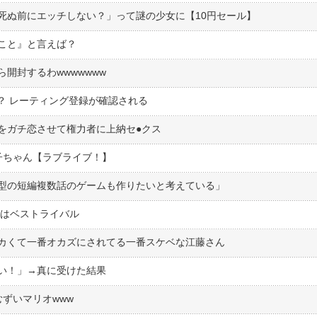
死ぬ前にエッチしない？」って謎の少女に【10円セール】
こと』と言えば？
開封するわwwwwwww
！？ レーティング登録が確認される
ガチ恋させて権力者に上納セ●︎クス
子ちゃん【ラブライブ！】
型の短編複数話のゲームも作りたいと考えている」
xはベストライバル
カくて一番オカズにされてる一番スケベな江藤さん
い！」→真に受けた結果
ずいマリオwww