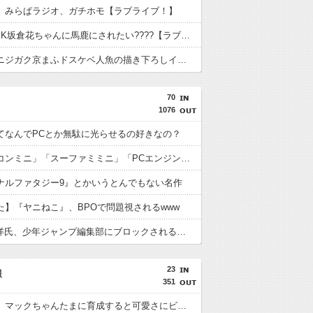
】みらぱラジオ、ガチホモ【ラブライブ！】
【画像】JK坂倉花ちゃんに馬鹿にされたい????【ラブライブ！】
【画像】ニジガク京まふドスケベ人魚の描き下ろしイラスト【ラブライブ！虹ヶ咲】
70
1076
てなんでPCとか無駄に光らせるの好きなの？
「ファミコンミニ」「スーファミミニ」「PCエンジンミニ」「メガドラミニ」「ネオジオミニ」← こいつら
ナルファタジー9』とかいうとんでもない名作
た】『ヤニねこ』、BPOで問題視されるwww
CC2松山洋氏、少年ジャンプ編集部にブロックされる。25年以上ずっと一緒にやってきたのに何故…
23
報
351
【ウマ娘】マックちゃんたまに育成すると可愛さにビビるんだよね