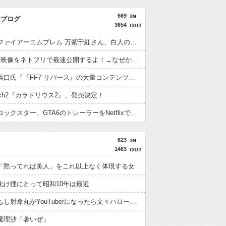
669
αブログ
3654
【朗報】ファイアーエムブレム 万紫千紅さん、白人の●●美少女を出してしまうwww
GTA6最新映像をネトフリで最速公開するよ！→なぜかXで大炎上中wwwwwwwwwwww
【悲報】浜口氏「『FF7 リバース』の大量コンテンツで疲れ、離れたプレイヤーいた」
witch2『カラドリウス2』、発売決定！
【！？】ロックスター、GTA6のトレーラーをNetflixで先行公開wwwwwwwwwww
623
1463
「黙ってれば美人」をこれ以上なく体現する女
化け狸にとって昭和10年は最近
【東方】もし射命丸がYouTuberになったら文々ハローYouTube! どうも射命丸ですって挨拶するのかな
魔理沙「暑いぜ」