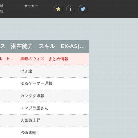
球
サッカー
訳
【ウィズ】「うさぎ年の女神 リタ・バニスター」L〈レジェンド〉モード》最終ステータス 潜在能力 スキル EX-AS(正月2023）
【ウィズ】「うさぎ年の女神 リタ・バニスター」L〈レジェンド〉モード》最終ステータス 潜在能力 スキル EX-AS(正月2023）
黒猫のウィズ まとめ情報
げぇ速
ゆるゲーマー遅報
カンダタ速報
スマブラ屋さん
人気急上昇
PS5速報！