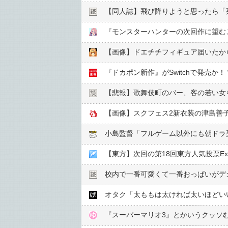
【同人誌】飛び降りようと思ったら「
『モンスターハンターの次回作に望む
【画像】ドエチチフィギュア届いたから
『ドカポン新作』がSwitchで発売か
【悲報】歌舞伎町のバー、客の若い女を
【画像】スクフェス2新衣装の津島善
小島監督「フルゲーム以外にも朝ドラ
【東方】次回の第18回東方人気投票E
校内で一番可愛くて一番おっぱいがデ
オタク「太ももは太ければ太いほどい
『スーパーマリオ3』とかいうクッソむ