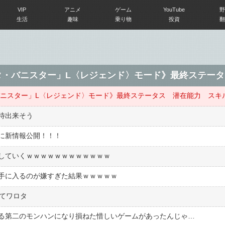
VIP
アニメ
ゲーム
YouTube
野
生活
趣味
乗り物
投資
翻
待出来そう
に新情報公開！！！
していくｗｗｗｗｗｗｗｗｗｗｗｗ
手に入るのが嫌すぎた結果ｗｗｗｗｗ
んてワロタ
る第二のモンハンになり損ねた惜しいゲームがあったんじゃ…