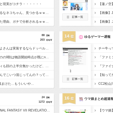
と現実がコチラ・・・・・・
【蓮ノ空
【悲報】判定がゆるゆるなネコちゃん、見つかるｗｗｗｗｗｗ
ちいかわ映画が成功した理由、ガチで分析されるｗｗｗｗｗｗｗｗ
88
14
ゆるゲーマー遅報
203
【まどドラ】次のやちよさんは実装するならドッペルだろう
チー牛っ
【まどマギ】ループものの9割は物語開始時点が既にn周目だったって仕掛けがあるよね
【まどマギ】ほむリリィも顔の上半分無かったけど、これって何かの伏線だったりするのかな…
『ファイ
【まどドラ】たまになんでこいつ混じってんの？ってコラボあるよね
【知って
戦まけた…もういいや…
24
16
ウマ娘まとめ超速
1272
2027年春発売予定『FINAL FANTASY VII REVELATION』新映像が「gamescom Opening Night Live」で公開！8/26 午前3時配信予定