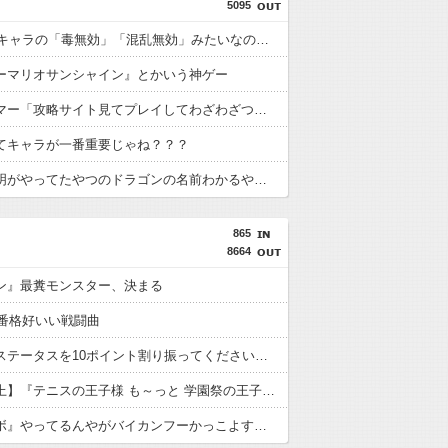
5095
RPGの敵キャラの「毒無効」「混乱無効」みたいなのって冷静に考えるとおかしいよな
ーマリオサンシャイン』とかいう神ゲー
古参ゲーマー「攻略サイト見てプレイしてわざわざつまらなくしてどうするの？」←これ
てキャラが一番重要じゃね？？？
昔、鳥山明がやってたやつのドラゴンの名前わかるやついる？
865
8664
ン』最糞モンスター、決まる
一番格好いい戦闘曲
「最初にステータスを10ポイント割り振ってください」天才ワイ「ったく…ｗ」
【初週売上】『テニスの王子様 も～っと 学園祭の王子様』16996本『テニスの王子様 ぎゅ～っと！ ドキドキサバイバル』16987本
『スパロボ』やってるんやがバイカンフーかっこよすぎやろ