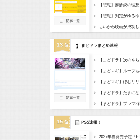
【悲報】麻酔銃の理想
13
まどドラまとめ速報
【まどドラ】プレマ2
15
PS5速報！