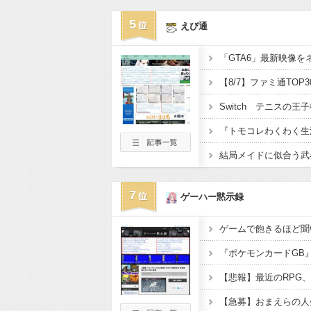
5
えび通
【8/7】ファミ通TOP
Switch テニスの王子
結局メイドに似合う武
7
ゲーハー黙示録
ゲームで飽きるほど聞
【悲報】最近のRPG
【急募】おまえらの人