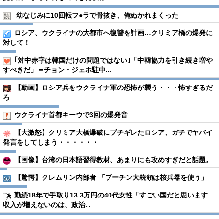
幼なじみに10回転フ●︎ラで骨抜き、俺ぬかれまくった
ロシア、ウクライナの大都市へ復讐を計画…クリミア橋の爆発に
対して！
｢対中赤字は韓国だけの問題ではない｣「中韓協力を引き続き増や
すべきだ」＝チョン・ジェホ駐中...
【動画】ロシア兵をウクライナ軍の恐怖が襲う・・・怖すぎるだ
ろ
ウクライナ首都キーウで3回の爆発音
【大激怒】クリミア大橋爆破にブチギレたロシア、ガチでヤバイ
発言をしてしまう・・・・・・
【画像】台湾の日本語習得教材、あまりにも攻めすぎだと話題。
【驚愕】クレムリン内部者 「プーチン大統領は核兵器を使う」
勤続18年で手取り13.3万円の40代女性「すごい国だと思います…
収入が増えないのは、政治...