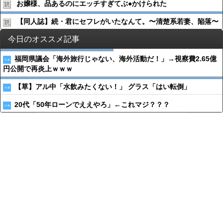
お嬢様、品あるのにエッチすぎてぶ●︎かけられた
【同人誌】続・君にセフレがいたなんて。〜清楚系若妻、陥落〜
今日のオススメ記事
福岡県議会「海外旅行じゃない、海外活動だ！」→視察費2.65億
円公開で再炎上ｗｗｗ
【草】アル中「水飲みたくない！」 グラス「はい転倒」
20代「50年ローンでええやろ」←これマジ？？？