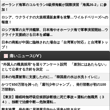
ポーランド海軍のコルモランII級掃海艇が国際演習「海風26-2」に参
加！
ロシア、ウクライナの大規模通販倉庫を攻撃…ワイルドベリーズへの
報復！
ロシア海軍の太平洋艦隊、日本海やオホーツク海で軍事演習開始…ウ
クライナ支援続ける日本を威嚇...
日本の商船が中国に臨検された場合は「台湾軍が対応」と台湾軍トッ
プ！
痛いニュース(ﾉ∀`)
“外国人の職員採用”を巡りアンケート設問 「差別にはあたらない」
として公表する方針を決定 ...
日本の地震被害に支援したのに…「韓国産の水は水洗トイレに」
かつて650万部を誇った「週刊少年ジャンプ」、発行部数が初の100
万部割れ
【東京】睡眠時無呼吸症候群診断後に死亡事故＝運転の無職男（３
４）、独断で治療中断―危険運転...
熊本地震、発生後に居酒屋店内から温泉が吹き出す