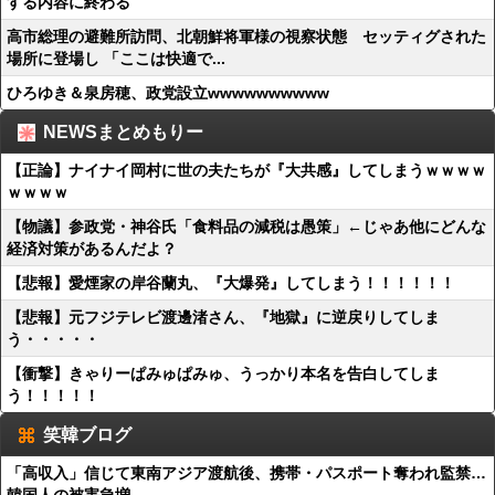
する内容に終わる
高市総理の避難所訪問、北朝鮮将軍様の視察状態 セッティグされた
場所に登場し 「ここは快適で...
ひろゆき＆泉房穂、政党設立wwwwwwwwww
NEWSまとめもりー
【正論】ナイナイ岡村に世の夫たちが『大共感』してしまうｗｗｗｗ
ｗｗｗｗ
【物議】参政党・神谷氏「食料品の減税は愚策」←じゃあ他にどんな
経済対策があるんだよ？
【悲報】愛煙家の岸谷蘭丸、『大爆発』してしまう！！！！！！
【悲報】元フジテレビ渡邊渚さん、『地獄』に逆戻りしてしま
う・・・・・
【衝撃】きゃりーぱみゅぱみゅ、うっかり本名を告白してしま
う！！！！！
笑韓ブログ
「高収入」信じて東南アジア渡航後、携帯・パスポート奪われ監禁…