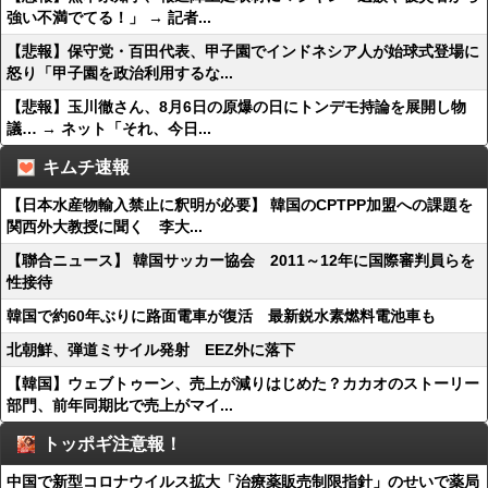
強い不満でてる！」 → 記者...
【悲報】保守党・百田代表、甲子園でインドネシア人が始球式登場に
怒り「甲子園を政治利用するな...
【悲報】玉川徹さん、8月6日の原爆の日にトンデモ持論を展開し物
議… → ネット「それ、今日...
キムチ速報
【日本水産物輸入禁止に釈明が必要】 韓国のCPTPP加盟への課題を
関西外大教授に聞く 李大...
【聯合ニュース】 韓国サッカー協会 2011～12年に国際審判員らを
性接待
韓国で約60年ぶりに路面電車が復活 最新鋭水素燃料電池車も
北朝鮮、弾道ミサイル発射 EEZ外に落下
【韓国】ウェブトゥーン、売上が減りはじめた？カカオのストーリー
部門、前年同期比で売上がマイ...
トッポギ注意報！
中国で新型コロナウイルス拡大「治療薬販売制限指針」のせいで薬局