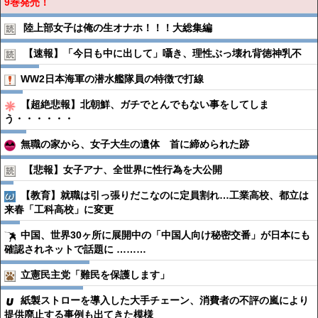
9巻発売！
陸上部女子は俺の生オナホ！！！大総集編
【速報】「今日も中に出して」囁き、理性ぶっ壊れ背徳神乳不
WW2日本海軍の潜水艦隊員の特徴で打線
【超絶悲報】北朝鮮、ガチでとんでもない事をしてしま
う・・・・・・
無職の家から、女子大生の遺体 首に締められた跡
【悲報】女子アナ、全世界に性行為を大公開
【教育】就職は引っ張りだこなのに定員割れ…工業高校、都立は
来春「工科高校」に変更
中国、世界30ヶ所に展開中の「中国人向け秘密交番」が日本にも
確認されネットで話題に ………
立憲民主党「難民を保護します」
紙製ストローを導入した大手チェーン、消費者の不評の嵐により
提供廃止する事例も出てきた模様