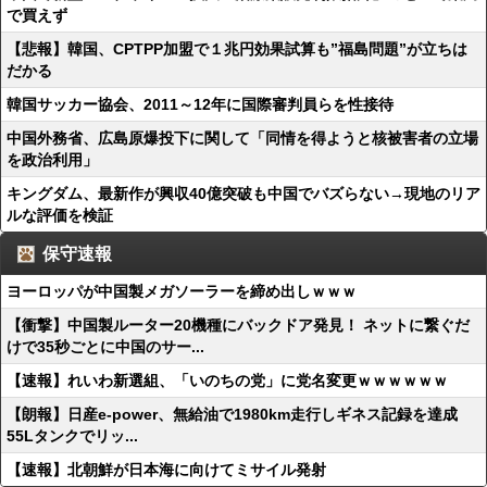
で買えず
【悲報】韓国、CPTPP加盟で１兆円効果試算も”福島問題”が立ちは
だかる
韓国サッカー協会、2011～12年に国際審判員らを性接待
中国外務省、広島原爆投下に関して「同情を得ようと核被害者の立場
を政治利用」
キングダム、最新作が興収40億突破も中国でバズらない→現地のリア
ルな評価を検証
保守速報
ヨーロッパが中国製メガソーラーを締め出しｗｗｗ
【衝撃】中国製ルーター20機種にバックドア発見！ ネットに繋ぐだ
けで35秒ごとに中国のサー...
【速報】れいわ新選組、「いのちの党」に党名変更ｗｗｗｗｗｗ
【朗報】日産e-power、無給油で1980km走行しギネス記録を達成
55Lタンクでリッ...
【速報】北朝鮮が日本海に向けてミサイル発射