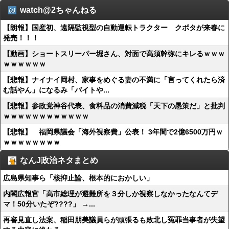
watch@2ちゃんねる
【朗報】国産初、遠隔監視型の自動運転トラクター クボタが来春に
発売！！！
【動画】ショートスリーパー堀さん、対面で高須幹弥にキレるｗｗｗ
ｗｗｗｗｗｗ
【悲報】ナイナイ岡村、家事をめぐる妻の不満に「言ってくれたら済
む話やん」になるみ「バイトや...
【悲報】参政党神谷代表、食料品の消費減税「天下の愚策だ」と批判
ｗｗｗｗｗｗｗｗｗｗｗｗ
【悲報】 福岡県議会「海外視察費」公表！ 3年間で2億6500万円ｗ
ｗｗｗｗｗｗｗｗ
なんJ政治ネタまとめ
広島県知事ら「核抑止論、根本的におかしい」
内閣広報官「高市総理が避難所を３分しか視察しなかったなんてデ
マ！50分いたぞ????」 →...
再審見直し法案、稲田朋美議員らが頑張るも敗北し冤罪当事者が失望