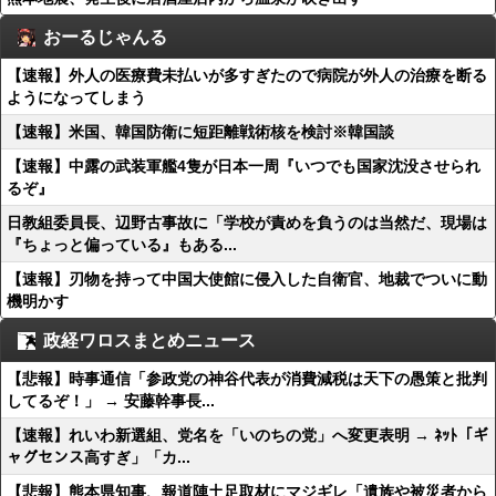
おーるじゃんる
【速報】外人の医療費未払いが多すぎたので病院が外人の治療を断る
ようになってしまう
【速報】米国、韓国防衛に短距離戦術核を検討※韓国談
【速報】中露の武装軍艦4隻が日本一周『いつでも国家沈没させられ
るぞ』
日教組委員長、辺野古事故に「学校が責めを負うのは当然だ、現場は
『ちょっと偏っている』もある...
【速報】刃物を持って中国大使館に侵入した自衛官、地裁でついに動
機明かす
政経ワロスまとめニュース
【悲報】時事通信「参政党の神谷代表が消費減税は天下の愚策と批判
してるぞ！」 → 安藤幹事長...
【速報】れいわ新選組、党名を「いのちの党」へ変更表明 → ﾈｯﾄ「ギ
ャグセンス高すぎ」「カ...
【悲報】熊本県知事、報道陣土足取材にマジギレ「遺族や被災者から