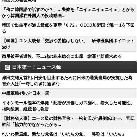
韓国人の被害急増
「俺に韓国語で話すのか？」…警察を「ニイェニイェニイェ」とから
かう韓国滞在外国人の投稿動画...
韓国で出生率が過去最低を更新「0.72」 OECD加盟国で唯一 1を下回
る
【韓国】ユン大統領「交渉や妥協はしない」 研修医集団ボイコット
受け
徴用被害者遺族、不二越の株主総会に出席 謝罪と賠償求める
日本第一！ニュース録
岸田文雄元首相､円安を阻止するために日米の通貨当局が実施した為
替介入は｢一時しのぎに過ぎな...
中露軍艦4隻が”日本一周”
イオンモール熊本の爆発「配管が損傷しガス漏れ、着火した可能性」
福岡酸素、経産省に報告
【財務省人事】エース級の財務官僚・一松旬氏が”異例転出”へ 官邸
幹部「協力的でなかったから...
れいわ新選組、新たな党名は「いのちの党」 略称は「いのち」