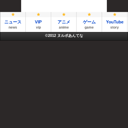
ニュース
VIP
アニメ
ゲーム
YouTube
news
vip
anime
game
story
©2012
ヌルポあんてな