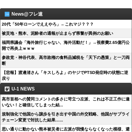
News@フレ速
20代「50年ローンでええやろ」←これマジ？？？
被災地・熊本、泥酔者の通報が止まらず県警が異例のお願い
福岡県議会「海外旅行じゃない、海外活動だ！」→視察費2.65億円公
開で再炎上ｗｗｗ
参政党・神谷代表、高市政権の食料品減税を「天下の愚策」と一刀両
断
【悲報】渡邊渚さん「キスしろよ」のヤジでPTSD発症時の状態に逆
戻り
U-1 NEWS
高市首相への賛同コメントの多さに苛立つ左派、これは不正工作に違
いない！と確信してしまった結...
規制強化で他国から譲歩を引き出す中国の外交戦略、他国がサプライ
チェーン変更で対抗した結果…...
思い通りに動かない熊本被災者に左派が我慢ならなくなった模様、避