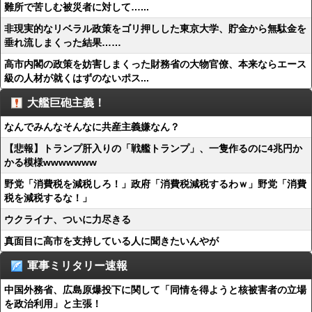
難所で苦しむ被災者に対して…...
非現実的なリベラル政策をゴリ押しした東京大学、貯金から無駄金を
垂れ流しまくった結果……
高市内閣の政策を妨害しまくった財務省の大物官僚、本来ならエース
級の人材が就くはずのないポス...
大艦巨砲主義！
なんでみんなそんなに共産主義嫌なん？
【悲報】トランプ肝入りの「戦艦トランプ」、一隻作るのに4兆円か
かる模様wwwwwww
野党「消費税を減税しろ！」政府「消費税減税するわｗ」野党「消費
税を減税するな！」
ウクライナ、ついに力尽きる
真面目に高市を支持している人に聞きたいんやが
軍事ミリタリー速報
中国外務省、広島原爆投下に関して「同情を得ようと核被害者の立場
を政治利用」と主張！