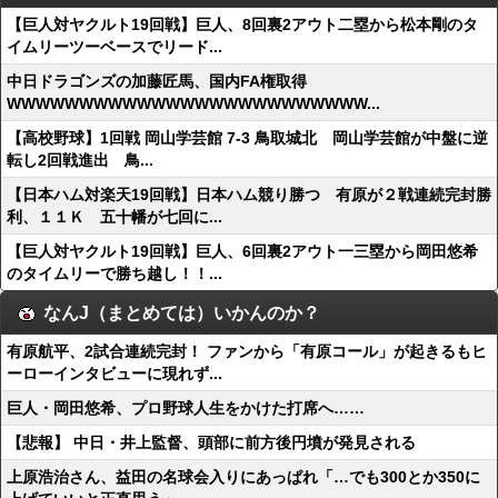
【巨人対ヤクルト19回戦】巨人、8回裏2アウト二塁から松本剛のタ
イムリーツーベースでリード...
中日ドラゴンズの加藤匠馬、国内FA権取得
WWWWWWWWWWWWWWWWWWWWWWWWW...
【高校野球】1回戦 岡山学芸館 7-3 鳥取城北 岡山学芸館が中盤に逆
転し2回戦進出 鳥...
【日本ハム対楽天19回戦】日本ハム競り勝つ 有原が２戦連続完封勝
利、１１Ｋ 五十幡が七回に...
【巨人対ヤクルト19回戦】巨人、6回裏2アウト一三塁から岡田悠希
のタイムリーで勝ち越し！！...
なんJ（まとめては）いかんのか？
有原航平、2試合連続完封！ ファンから「有原コール」が起きるもヒ
ーローインタビューに現れず...
巨人・岡田悠希、プロ野球人生をかけた打席へ……
【悲報】 中日・井上監督、頭部に前方後円墳が発見される
上原浩治さん、益田の名球会入りにあっぱれ「…でも300とか350に