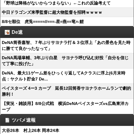
「野球は降格がないからつまらない」←これの反論考えて
中日ドラゴンズ来季監督に超大物監督を招聘ｗｗｗｗ
8/8セ順位 虎兎=====//===‐星=燕==竜=‐鯉
De速
DeNA筒香嘉智、７年ぶりサヨナラ打＆３位浮上「あの景色を見た時
に勝てて良かったなって」
DeNA馬場皐輔、3年ぶり白星 サヨナラ呼び込む好投「自分を信じ
て丁寧に投げた」
DeNA、最大11ゲーム差をひっくり返してAクラスに浮上(6月末時
点：ヤクルト貯金7 De...
ベイスターズ 4ー3 カープ 延長12回筒香サヨナラホームランで劇的
勝利！
【実況・雑談用】8/8公式戦 横浜DeNAベイスターズvs広島東洋カ
ープ
ツバメ速報
大谷26本 村上26本 岡本24本