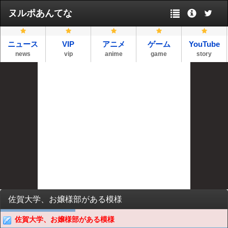
ヌルポあんてな
ニュース
VIP
アニメ
ゲーム
YouTube
news
vip
anime
game
story
佐賀大学、お嬢様部がある模様
佐賀大学、お嬢様部がある模様