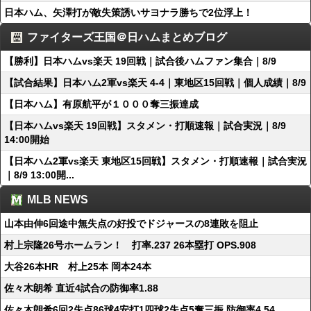
日本ハム、矢澤打が敵失策誘いサヨナラ勝ちで2位浮上！
ファイターズ王国＠日ハムまとめブログ
【勝利】日本ハムvs楽天 19回戦｜試合後ハムファン集合｜8/9
【試合結果】日本ハム2軍vs楽天 4-4｜東地区15回戦｜個人成績｜8/9
【日本ハム】有原航平が１０００奪三振達成
【日本ハムvs楽天 19回戦】スタメン・打順速報｜試合実況｜8/9
14:00開始
【日本ハム2軍vs楽天 東地区15回戦】スタメン・打順速報｜試合実況
｜8/9 13:00開...
MLB NEWS
山本由伸6回途中無失点の好投でドジャースの8連敗を阻止
村上宗隆26号ホームラン！ 打率.237 26本塁打 OPS.908
大谷26本HR 村上25本 岡本24本
佐々木朗希 直近4試合の防御率1.88
佐々木朗希6回2失点86球4安打1四球2失点5奪三振 防御率4.54