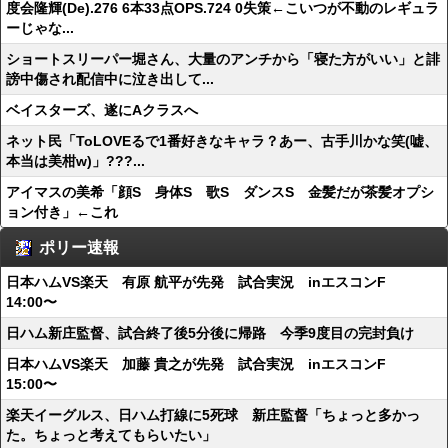
度会隆輝(De).276 6本33点OPS.724 0失策←こいつが不動のレギュラ
ーじゃな...
ショートスリーパー堀さん、大量のアンチから「寝た方がいい」と誹
謗中傷され配信中に泣き出して...
ベイスターズ、遂にAクラスへ
ネット民「ToLOVEるで1番好きなキャラ？あー、古手川かな笑(嘘、
本当は美柑w)」???...
アイマスの美希「顔S 身体S 歌S ダンスS 金髪だが茶髪オプシ
ョン付き」←これ
ポリー速報
日本ハムVS楽天 有原 航平が先発 試合実況 inエスコンF
14:00〜
日ハム新庄監督、試合終了後5分後に帰路 今季9度目の完封負け
日本ハムVS楽天 加藤 貴之が先発 試合実況 inエスコンF
15:00〜
楽天イーグルス、日ハム打線に5死球 新庄監督「ちょっと多かっ
た。ちょっと考えてもらいたい」