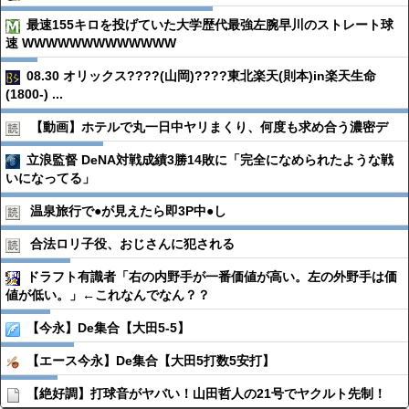
最速155キロを投げていた大学歴代最強左腕早川のストレート球
速 WWWWWWWWWWWWW
08.30 オリックス????(山岡)????東北楽天(則本)in楽天生命
(1800-) ...
【動画】ホテルで丸一日中ヤリまくり、何度も求め合う濃密デ
立浪監督 DeNA対戦成績3勝14敗に「完全になめられたような戦
いになってる」
温泉旅行で●︎が見えたら即3P中●︎し
合法ロリ子役、おじさんに犯される
ドラフト有識者「右の内野手が一番価値が高い。左の外野手は価
値が低い。」←これなんでなん？？
【今永】De集合【大田5-5】
【エース今永】De集合【大田5打数5安打】
【絶好調】打球音がヤバい！山田哲人の21号でヤクルト先制！