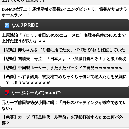
上げていいと正直思う」
DeNA3位浮上！ 馬場皐輔が延長2イニングピシャリ、筒香がサヨナラ
ホームラン！！
なんJ PRIDE
上原浩治「（ロッテ益田250Sのニュースに）名球会条件は400Sまで
上げたほうが良い」ｗｗ...
【悲報】赤ちゃんをゴミ箱に捨てた女、パパ活で8回も妊娠していた
【悲報】関暁夫、号泣。「日本人よいい加減目覚めろ！」と涙の訴え
【悲報】中国製ルーター、またまたバックドア発見ｗｗｗｗｗｗｗ
【画像】へずま議員、被災地でめちゃくちゃ働いて老人たちを笑顔に
してしまうｗｗｗｗｗｗｗ
かーぷぶーん⊂( ●▲●)⊃
元カープ前田智徳が小園に喝！「自分のバッティングが確立できてい
ない」
【急募】カープ『暗黒時代一歩手前』を現状打破するために何が必
要？