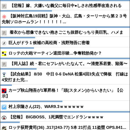
【悲報】嫁、大嫌いな義父に毎日中●︎しされ性感帯改造される
【阪神対広島19回戦】阪神・大山、広島・ターリーから第２３号
先制ソロホームラン！！！！！！...
着衣から想像できない抱きごこち抜群むっちり美巨乳、ハメま
巨人がドラ１候補の高松商・浅野翔吾に密着
ロッテの大砲マーティン退団示唆…争奪戦勃発か？
【同人誌】続・君にセフレがいたなんて。〜清楚系若妻、陥落〜
【試合結果】 8/30 中日 0-6 DeNA 松葉4回3失点で降板 打線は
4安打また完...
カープ秋山翔吾が1軍昇格！「頭(スタメン)からいきたい」【公
示】
村上宗隆さん(22)、WAR9.3ｗｗｗｗｗｗ
【悲報】 BIGBOSS、1死満塁でエンドランｗｗｗｗ
ロッテ荻野貴司(36) .317(243-77) 5本 21打点 11盗塁 OPS.841...