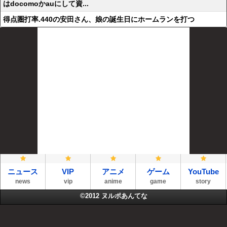
はdocomoかauにして資...
得点圏打率.440の安田さん、娘の誕生日にホームランを打つ
ニュース
VIP
アニメ
ゲーム
YouTube
news
vip
anime
game
story
©2012
ヌルポあんてな