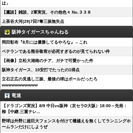
は」
【鷹談】雑談、2軍実況、その他色々 No.３３８
上茶谷大河(29)7回7奪三振無失点
阪神タイガースちゃんねる
岡田彰布『8月には優勝してるやろな』←これ
ベテランである熊谷敬宥が必死すぎるのが見てられない件
【画像】立松大湘南のチア、ガチで可愛かった件
阪神タイガース、10安打でたったの1得点
立石正広の見逃し三振、最後の球はボールだったろ
wwwwwwwwwww
竜速
【ドラゴンズ実況】8/9 中日vs阪神（京セラD大阪）18:00～先発：
柳【中継:三重テレ...
野球は外野に超巨大フェンスを付けて柵越えを無くしてランニングホ
ームランだけにしようぜ