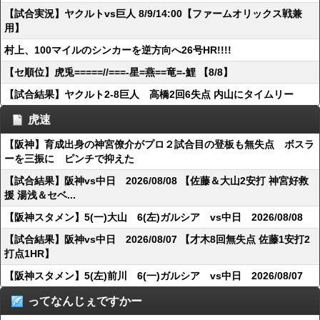
【試合実況】ヤクルトvs巨人 8/9/14:00【ファームオリックス戦兼
用】
村上、100マイルのシンカーを逆方向へ26号HR!!!!
【セ順位】虎兎=====//===‐星=燕==竜=‐鯉 【8/8】
【試合結果】ヤクルト2-8巨人 高橋2回6失点 内山にタイムリー
虎速
【阪神】育成出身の神宮僚介がプロ２試合目の登板も無失点 ボスラ
ーを三振に ピンチで抑えた
【試合結果】阪神vs中日 2026/08/08 【佐藤＆大山2安打 神宮好救
援 湯浅＆セベ...
【阪神スタメン】5(一)大山 6(左)ガルシア vs中日 2026/08/08
【試合結果】阪神vs中日 2026/08/07 【才木8回無失点 佐藤1安打2
打点1HR】
【阪神スタメン】5(左)前川 6(一)ガルシア vs中日 2026/08/07
ってなんじぇですかー