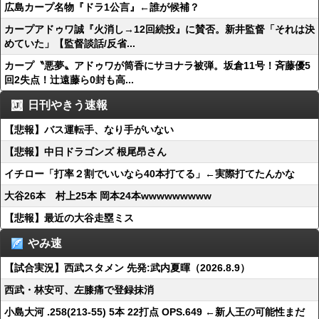
広島カープ名物『ドラ1公言』←誰が候補？
カープアドゥワ誠『火消し→12回続投』に賛否。新井監督「それは決
めていた」【監督談話/反省...
カープ〝悪夢〟アドゥワが筒香にサヨナラ被弾。坂倉11号！斉藤優5
回2失点！辻遠藤ら0封も高...
日刊やきう速報
【悲報】バス運転手、なり手がいない
【悲報】中日ドラゴンズ 根尾昂さん
イチロー「打率２割でいいなら40本打てる」←実際打てたんかな
大谷26本 村上25本 岡本24本wwwwwwwww
【悲報】最近の大谷走塁ミス
やみ速
【試合実況】西武スタメン 先発:武内夏暉（2026.8.9）
西武・林安可、左膝痛で登録抹消
小島大河 .258(213-55) 5本 22打点 OPS.649 ←新人王の可能性まだ