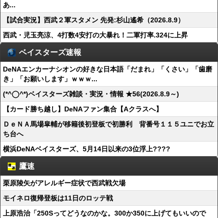
あ...
【試合実況】西武２軍スタメン 先発:杉山遙希（2026.8.9）
西武・児玉亮涼、4打数4安打の大暴れ！二軍打率.324に上昇
ベイスターズ速報
DeNAエンカーナシオンの好きな日本語「だまれ」「くさい」「歯磨
き」「お願いします」ｗｗｗ...
(*^◯^*)ベイスターズ雑談・実況・情報 ★56(2026.8.9～)
【カード勝ち越し】DeNAファン集合【Aクラスへ】
ＤｅＮＡ馬場皐輔が移籍後初登板で初勝利 背番号１１５ユニでお立
ち台へ
横浜DeNAベイスターズ、5月14日以来の3位浮上????
鷹速
栗原陵矢がアレルギー症状で西武戦欠場
モイネロ復帰登板は11日のロッテ戦
上原浩治「250Sってどうなのかな。300か350に上げてもいいので