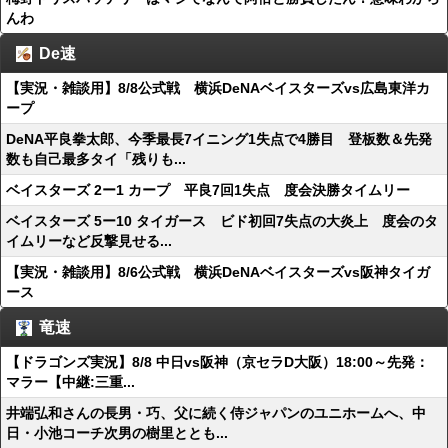
んわ
De速
【実況・雑談用】8/8公式戦 横浜DeNAベイスターズvs広島東洋カ
ープ
DeNA平良拳太郎、今季最長7イニング1失点で4勝目 登板数＆先発
数も自己最多タイ「残りも...
ベイスターズ 2ー1 カープ 平良7回1失点 度会決勝タイムリー
ベイスターズ 5ー10 タイガース ビド初回7失点の大炎上 度会のタ
イムリーなど反撃見せる...
【実況・雑談用】8/6公式戦 横浜DeNAベイスターズvs阪神タイガ
ース
竜速
【ドラゴンズ実況】8/8 中日vs阪神（京セラD大阪）18:00～先発：
マラー【中継:三重...
井端弘和さんの長男・巧、父に続く侍ジャパンのユニホームへ、中
日・小池コーチ次男の樹里ととも...