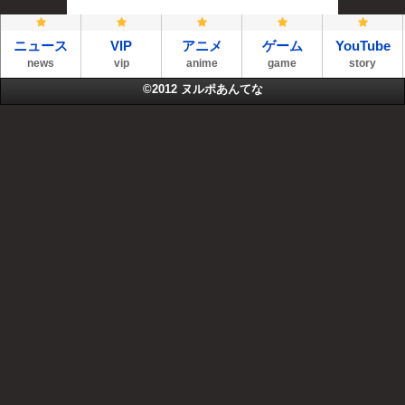
ニュース
VIP
アニメ
ゲーム
YouTube
news
vip
anime
game
story
©2012
ヌルポあんてな