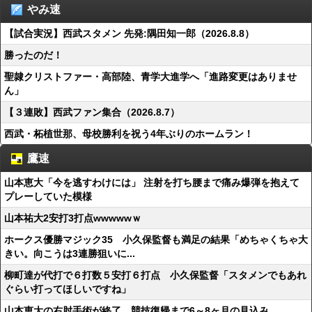
やみ速
【試合実況】西武スタメン 先発:隅田知一郎（2026.8.8）
勝ったのだ！
聖隷クリストファー・高部陸、青学大進学へ「進路変更はありませ
ん」
【３連敗】西武ファン集合（2026.8.7）
西武・柘植世那、母校勝利を祝う4年ぶりのホームラン！
鷹速
山本恵大「今を逃すわけには」 注射を打ち腰まで痛み爆弾を抱えて
プレーしていた模様
山本祐大2安打3打点wwwwwｗ
ホークス優勝マジック35 小久保監督も満足の結果「めちゃくちゃ大
きい。向こうは3連勝狙いに...
柳町達が代打で６打数５安打６打点 小久保監督「スタメンでもあれ
ぐらい打ってほしいですね」
山本恵大の右肘手術が終了 競技復帰まで6～8ヶ月の見込み