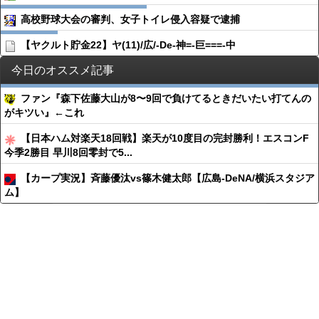
高校野球大会の審判、女子トイレ侵入容疑で逮捕
【ヤクルト貯金22】ヤ(11)/広/-De-神=-巨===-中
今日のオススメ記事
ファン『森下佐藤大山が8〜9回で負けてるときだいたい打てんの
がキツい』←これ
【日本ハム対楽天18回戦】楽天が10度目の完封勝利！エスコンF
今季2勝目 早川8回零封で5...
【カープ実況】斉藤優汰vs篠木健太郎【広島-DeNA/横浜スタジア
ム】