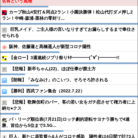
名将という風潮
カープ秋山4安打＆同点2ラン！小園決勝弾！松山代打ダメ押し2
ラン！中崎-森浦-栗林の零封リ...
巨乳メイド、ご主人様の言いなりすぎてお漏らしするまで奉仕さ
せられる
阪神、佐藤蓮と髙橋遥人が新型コロナ陽性
【金ロー】3週連続ジブリ祭りｷﾀ━━━━(ﾟ∀ﾟ)━━━━!!
【悲報】新卒ちゃん(22)、ほぼ仕事が膣土方
【朗報】「みなみけ」のこいつ、そろそろ許される
【勝利】西武ファン集合（2022.7.22）
【悲報】歌舞伎町のバー、客の若い女をガチ恋させて権力者に上
納セ●︎クス
パ・リーグ順位表(7月21日)ロッテ劇的逆転サヨナラ勝ちで4連
勝、首位から5位まで3.5G...
巨人、新たに原監督ら6人がコロナ感染 陽性者は4日間で計73人