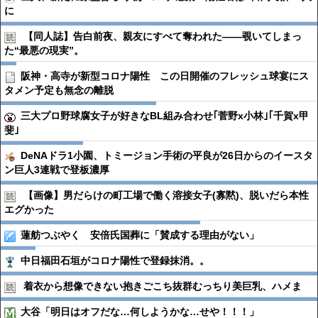
に
【同人誌】告白前夜、親友にすべて奪われた――覗いてしまっ
た“最悪の現実”。
阪神・高寺が新型コロナ陽性 この日開催のフレッシュ球宴にス
タメン予定も無念の離脱
三大プロ野球腐女子が好きなBL組み合わせ｢菅野x小林｣｢千賀x甲
斐｣
DeNAドラ1小園、トミージョン手術の平良が26日からのイースタ
ン巨人3連戦で登板濃厚
【画像】男だらけの町工場で働く溶接女子(寡黙)、脱いだら本性
エグかった
蓮舫つぶやく 安倍氏国葬に「賛成する理由がない」
中日福田石垣がコロナ陽性で登録抹消。。
着衣から想像できない抱きごこち抜群むっちり美巨乳、ハメま
大谷「明日はオフだな…何しようかな…せや！！！」