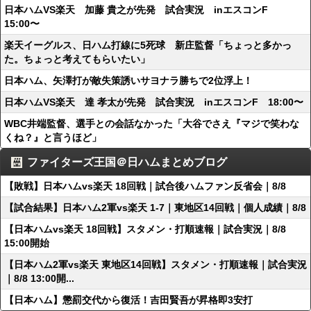
日本ハムVS楽天 加藤 貴之が先発 試合実況 inエスコンF
15:00〜
楽天イーグルス、日ハム打線に5死球 新庄監督「ちょっと多かっ
た。ちょっと考えてもらいたい」
日本ハム、矢澤打が敵失策誘いサヨナラ勝ちで2位浮上！
日本ハムVS楽天 達 孝太が先発 試合実況 inエスコンF 18:00〜
WBC井端監督、選手との会話なかった「大谷でさえ『マジで笑わな
くね？』と言うほど」
ファイターズ王国＠日ハムまとめブログ
【敗戦】日本ハムvs楽天 18回戦｜試合後ハムファン反省会｜8/8
【試合結果】日本ハム2軍vs楽天 1-7｜東地区14回戦｜個人成績｜8/8
【日本ハムvs楽天 18回戦】スタメン・打順速報｜試合実況｜8/8
15:00開始
【日本ハム2軍vs楽天 東地区14回戦】スタメン・打順速報｜試合実況
｜8/8 13:00開...
【日本ハム】懲罰交代から復活！吉田賢吾が昇格即3安打