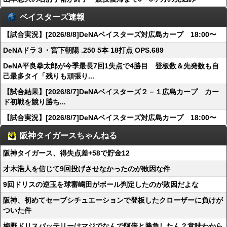
ベイスターズ速報
【試合実況】[2026/8/8]DeNAベイスターズ対広島カープ 18:00〜
DeNAドラ３・宮下朝陽 .250 5本 18打点 OPS.689
DeNA平良拳太郎が今季最長7回1失点で4勝目 登板数＆先発数も自
己最多タイ「残りも頑張り...
【試合結果】[2026/8/7]DeNAベイスターズ２－１広島カープ カー
ド初戦を競り勝ち...
【試合実況】[2026/8/7]DeNAベイスターズ対広島カープ 18:00〜
阪神タイガースちゃんねる
阪神タイガース、得失点差+58で貯金12
才木浩人を信じて9回投げさせなかったのが敗因な件
9回ドリスの逆玉を球審嶋田がボール判定したのが敗因だよな
阪神、初めてセーブシチュエーションで登板したクローザーに負けが
ついた件
梅野ドリスバッテリーはマジでなんで阿倍と勝負したん？意味わから