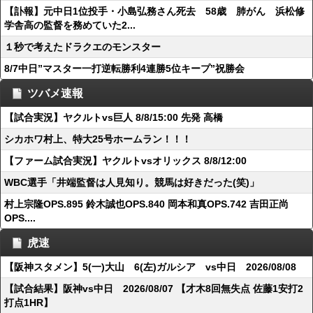
【訃報】元中日1位投手・小島弘務さん死去 58歳 肺がん 浜松修
学舎高の監督を務めていた2...
１秒で考えたドラクエのモンスター
8/7中日”マスター一打逆転勝利4連勝5位キープ”祝勝会
ツバメ速報
【試合実況】ヤクルトvs巨人 8/8/15:00 先発 高橋
シカホワ村上、特大25号ホームラン！！！
【ファーム試合実況】ヤクルトvsオリックス 8/8/12:00
WBC選手「井端監督は人見知り。競馬は好きだった(笑)」
村上宗隆OPS.895 鈴木誠也OPS.840 岡本和真OPS.742 吉田正尚
OPS....
虎速
【阪神スタメン】5(一)大山 6(左)ガルシア vs中日 2026/08/08
【試合結果】阪神vs中日 2026/08/07 【才木8回無失点 佐藤1安打2
打点1HR】