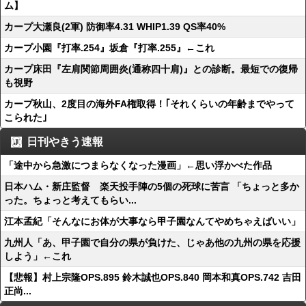
ム】
カープ大瀬良(2軍) 防御率4.31 WHIP1.39 QS率40%
カープ小園『打率.254』坂倉『打率.255』←これ
カープ床田『左肩関節周囲炎(通称四十肩)』との診断。最短での復帰
も視野
カープ秋山、2度目の海外FA権取得！｢それくらいの年齢までやって
こられた｣
日刊やきう速報
「途中から急激につまらなくなった漫画」←思い浮かべた作品
日本ハム・新庄監督 楽天投手陣の5個の死球に苦言 「ちょっと多か
った。ちょっと考えてもらい...
江本孟紀「そんなにお体が大事なら甲子園なんてやめちゃえばいい」
九州人「あ、甲子園で自分の県が負けた、じゃあ他の九州の県を応援
しよう」←これ
【悲報】村上宗隆OPS.895 鈴木誠也OPS.840 岡本和真OPS.742 吉田
正尚...