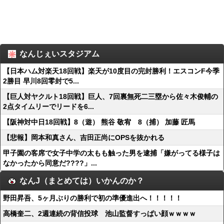
なんじぇいスタジアム
【日本ハム対楽天18回戦】楽天が10度目の完封勝利！エスコンF今季
2勝目 早川8回零封で5...
【巨人対ヤクルト18回戦】巨人、7回裏無死二三塁から佐々木俊輔の
2点タイムリーでリードを6...
【阪神対中日18回戦】8（遊） 熊谷 敬宥 8（捕） 加藤 匠馬
【悲報】岡本和真さん、吉田正尚にOPSを抜かれる
甲子園の客席で女子中学の太もも触った男を逮捕「嫌がってる様子は
なかったから同意だ????」...
なんJ（まとめては）いかんのか？
野田昇吾、5ヶ月ぶりの勝利で初の準優進出へ！！！！！
高橋奎二、2週連続の背信投球 池山監督すっぱい顔ｗｗｗｗ