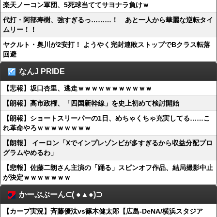
楽天ノーコン軍団、5死球当ててサヨナラ負けｗ
代打・阿部寿樹、強すぎるっ………！ あと一人から華麗な逆転タイ
ムリー！！
ヤクルト・奥川が2安打！ ようやく完封連敗ストップでBクラス転落
回避
なんJ PRIDE
【悲報】坂口杏里、逃走ｗｗｗｗｗｗｗｗｗｗｗ
【朗報】高市政権、「四国新幹線」を史上初めて検討開始
【朗報】ショートスリーパーの1日、めちゃくちゃ充実してる……こ
れ革命やろｗｗｗｗｗｗｗｗ
【朗報】 イーロン「Xでインプレゾンビが多すぎるから収益分配プロ
グラムやめるわ」
【悲報】佐藤二朗さん主演の「踊る」スピンオフ作品、結局撮影中止
が決定ｗｗｗｗｗｗｗ
かーぷぶーん⊂( ●▲●)⊃
【カープ実況】斉藤優汰vs篠木健太郎【広島-DeNA/横浜スタジア