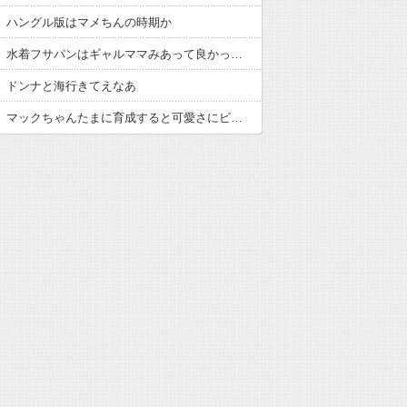
】ハングル版はマメちんの時期か
【ウマ娘】水着フサパンはギャルママみあって良かったから引く
】ドンナと海行きてえなあ
【ウマ娘】マックちゃんたまに育成すると可愛さにビビるんだよね