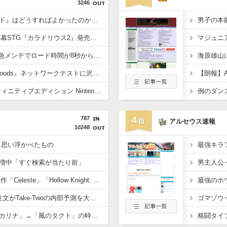
3246
ド』はどうすればよかったのか…
ダークゴシックな2D弾幕STG『カラドリウス2』発売決定！
Switch2版『FF14』緊急メンテでロード時間が8秒から6秒に
海原雄山
フロム「『The Duskbloods』ネットワークテストに沢山のご応募をいただき誠にありがとうございました｡」
『ゼノブレイド ディフィニティブエディション Nintendo Switch 2 Edition』3,713 本
例のダン
787
4
アルセウス速報
10248
←思い浮かべたもの
増中「すぐ検索が当たり前」
男主人公
三大2Dアクションの傑作「Celeste」「Hollow Knight: Silksong」あとひとつは？
最強のホ
【朗報】GTA6、予約注文がTake-Twoの内部予測を大幅に上回る
ゴマゾウ
ゼルダの伝説「時のオカリナ」→「風のタクト」の時の空気感を知りたい