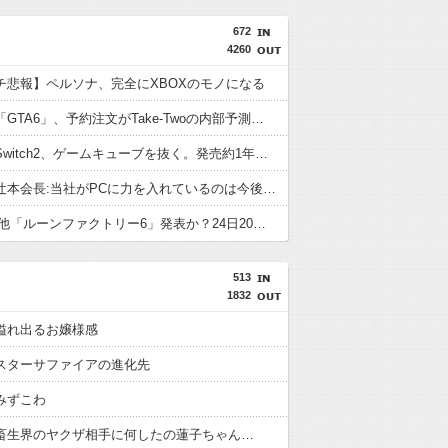
672
4260
チ悲報】ペルソナ、完全にXBOXのモノになる
【朗報】「GTA6」、予約注文がTake-Twoの内部予測を大幅に上回る
【朗報】Switch2、ゲームキューブを抜く。発売約1年で2368万台突破
カプコン辻本会長:当社がPCに力を入れているのは今後PCがより主要なゲームプラットフォームになるから
PS5/その他「ルーンファクトリー6」発表か？24日20時～最新情報を告知する20周年記念放送を実施
513
1832
溢れ出るお嬢様感
スターサファイアの進化先
みずこわ
畜生界のヤクザ相手に何したの蓮子ちゃん…