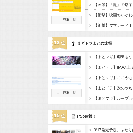
13
まどドラまとめ速報
【まどドラ】IMAX上
【まどマギ】ここ今も
15
PS5速報！