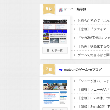
5
ゲーハー黙示録
『サガ2秘宝伝説』と
【急募】映画化するの
ゲームで飽きるほど聞
7
mutyunのゲーム+αブログ
【悲報】PS5本体、