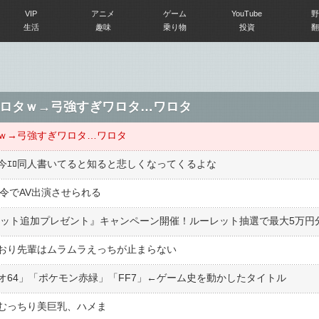
VIP
アニメ
ゲーム
YouTube
野
生活
趣味
乗り物
投資
翻
ロタｗ→弓強すぎワロタ…ワロタ
ｗ→弓強すぎワロタ…ワロタ
今ｴﾛ同人書いてると知ると悲しくなってくるよな
令でAV出演させられる
おり先輩はムラムラえっちが止まらない
64」「ポケモン赤緑」「FF7」←ゲーム史を動かしたタイトル
むっちり美巨乳、ハメま