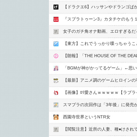
【ドラクエ6】ハッサンやドランゴば
『スプラトゥーン3』カタチケのもう
女子のガチ角オナ動画、エロすぎるだ
【東方】これでうっかり喋っちゃうこ
【朗報】「THE HOUSE OF THE DEA
「BGMが神がかってるゲーム」←思
【最新】アニメ調のゲームヒロインの
【画像】ﾛﾘ愛さんｗｗｗｗｗ【ラブラ
スマブラの次回作は「3年後」に発売
西園寺世界というNTR女
【閲覧注意】近所の人妻、種●︎けされ