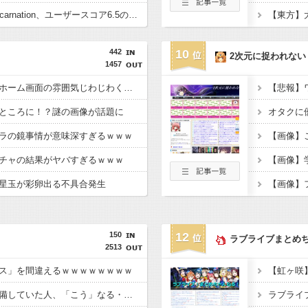
【悲報】Beast of Reincarnation、ユーザースコア6.5のクソゲー評価へ
【東方】
442
10
2次元に捉われない
1457
【画像】彩獣神祭仕様ホーム画面の雰囲気じわじわくるｗｗｗ
【悲報】
ところに！？謎の画像が話題に
ラの鏡事情が意味深すぎるｗｗｗ
【画像】
チャの結果がヤバすぎるｗｗｗ
星玉が彩卵出る不具合発生
【画像】
150
12
ラブライブまとめ
2513
ス」を間違えるｗｗｗｗｗｗｗｗ
【画像】痛バッグを準備していた人、「こう」なる・・・・・・
ラブライ