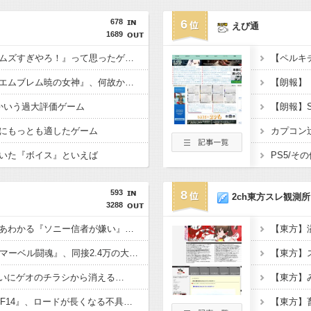
678
6
えび通
1689
お前らが初めて『これムズすぎやろ！』って思ったゲームは何？
【ペルキ
【悲報】『ファイアーエムブレム暁の女神』、何故か語られない
かいう過大評価ゲーム
にもっとも適したゲーム
いた『ボイス』といえば
593
8
2ch東方スレ観測所
3288
『ソニーが嫌い』←まあわかる『ソニー信者が嫌い』←まあわかる『任天堂信者が嫌い』←まあわかる
【東方】
【朗報】ソニーAAA『マーベル闘魂』、同接2.4万の大盛況ｗｗｗｗｗｗ
【東方】
ついにゲオのチラシから消える…
【東方】
【朗報】Switch2版『FF14』、ロードが長くなる不具合の修正パッチを本日配信
【東方】