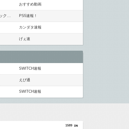
おすすめ動画
PS4/Xbox One/PC版『ザ・ハウス・オブ・ザ・デッド：リメイク』4月28日に発売決定！ゲーム性とグラフィックは改良、現行機向けにリメイクされた懐かしのゾンビゲー
PS5速報！
カンダタ速報
げぇ速
SWITCH速報
えび通
SWITCH速報
1589