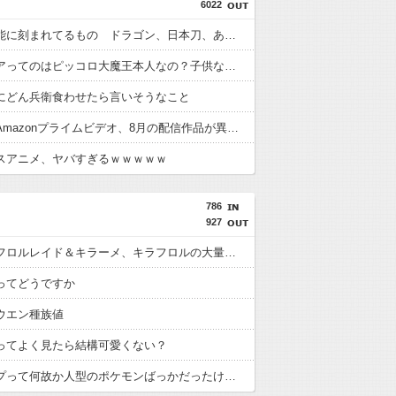
6022
男子の本能に刻まれてるもの ドラゴン、日本刀、あと一つは？
マジュニアってのはピッコロ大魔王本人なの？子供なの？
にどん兵衛食わせたら言いそうなこと
【朗報】Amazonプライムビデオ、8月の配信作品が異次元の凄さ！体感気温50度越えへ
スアニメ、ヤバすぎるｗｗｗｗｗ
786
927
最強キラフロルレイド＆キラーメ、キラフロルの大量発生イベント開催中！
ってどうですか
ウエン種族値
ってよく見たら結構可愛くない？
格闘タイプって何故か人型のポケモンばっかだったけど最近はこういう人型に囚われない体型も増えてきたね