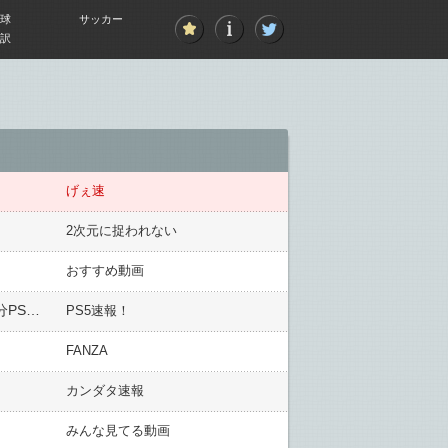
球
サッカー
訳
げぇ速
2次元に捉われない
おすすめ動画
【本日から】ローソン『PSストアチケット追加プレゼント』キャンペーン開催！ルーレット抽選で最大5万円分PSストアチケットも貰える
PS5速報！
FANZA
カンダタ速報
みんな見てる動画