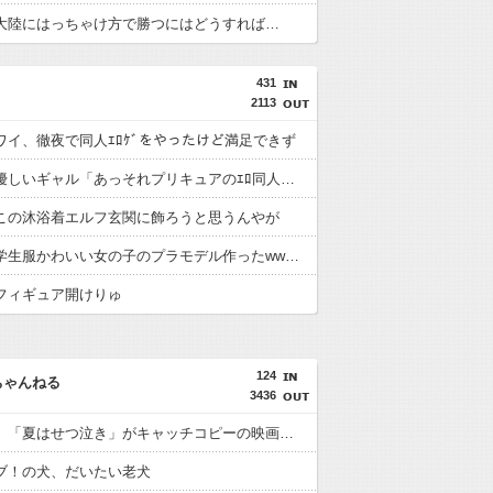
大陸にはっちゃけ方で勝つにはどうすれば…
431
2113
ワイ、徹夜で同人ｴﾛｹﾞをやったけど満足できず
オタクに優しいギャル「あっそれプリキュアのｴﾛ同人誌じゃんww♡」
この沐浴着エルフ玄関に飾ろうと思うんやが
【画像】学生服かわいい女の子のプラモデル作ったwwwwwww
フィギュア開けりゅ
124
ちゃんねる
3436
【虹ヶ咲】「夏はせつ泣き」がキャッチコピーの映画【ラブライブ！】
ブ！の犬、だいたい老犬