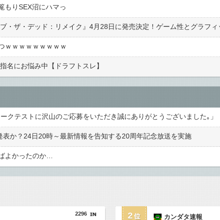
篭もりSEX沼にハマっ
つｗｗｗｗｗｗｗｗｗ
ト指名にお悩み中【ドラフトスレ】
』ネットワークテストに沢山のご応募をいただき誠にありがとうございました｡」
発表か？24日20時～最新情報を告知する20周年記念放送を実施
ばよかったのか…
2296
2
カンダタ速報