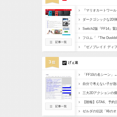
『マリオカートワール
3
げぇ速
「FF10の名シーン」
自分で考えない子が急