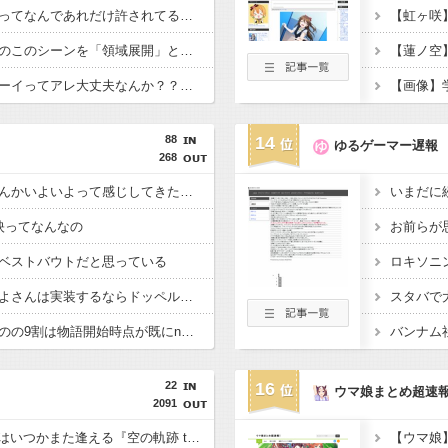
【画像】「魔」の略字ってなんであれだけ許されてるの？
【衝撃】映画ちいかわのこのシーンを「領域展開」と呼んでいる・・・・・
【衝撃】ママレードボーイってアレ大丈夫なんか？？？？？
88
14
ゆるゲーマー遅報
268
【まどマギ】廻天もなんかいよいよって感じしてきたなー
映ってなんなの
お前らが
ベストバウトだと思っている
【まどドラ】次のやちよさんは実装するならドッペルだろう
【まどマギ】ループものの9割は物語開始時点が既にn周目だったって仕掛けがあるよね
22
16
ウマ娘まとめ超速
2091
9/17発売予定、ふたりはいつかまた逢える『空の軌跡 the 2nd』プロモーショントレーラー公開！
【ウマ娘