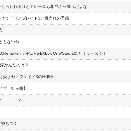
かり言われるけどミレーユも相当ぶっ壊れだよな
１本で『ゼノブレイド3』爆売れの予感
ろ
ともないね
D:Remake」がPC/PS4/Xbox One/Stadiaにもリリース！！
い浮かんだのは？
可愛さゼノブレイド3の圧勝か
イブ！虹ヶ咲】
か・・・・？
て堕ちてく