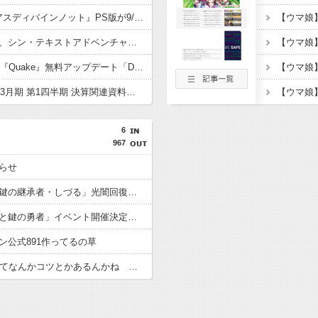
ファンタジーRPG 『アスディバインノット』PS版が9/4リリース予定、プレオーダー開始
【ウマ娘
文字が全ての鍵を握る、シン・テキストアドベンチャー『文字遊戯』PS5版が8/20リリース決定
今年で30周年を迎えた『Quake』無料アップデート「Dawn of the Machine」が配信開始
【ウマ娘
[セガサミーHD]2027年3月期 第1四半期 決算関連資料公開。ゲーム事業は想定超え、通期予想は据え置き
6
967
らせ
【パズドラ】「霊妙の鍵の継承者・しづる」光闇回復陣の上限700億キャラ登場！
【パズドラ】「大罪龍と鍵の勇者」イベント開催決定！！新キャラ「バドヴェイン」「しづる」「いろは」やチャオリン・ベルガーの進化公開！
ン公式891作ってるの草
【パズドラ】76多色ってなんかコツとかあるんかね 完全に並べきるには15秒では足りないわ