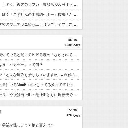
【虹ヶ咲】しずく、彼方のラブカ 買取70,000円【ラブライブ！】
【蓮ノ空】ぼく「こずせんの水着調べよー」機械さん「！」ｼｭﾊﾞﾊﾞﾊﾞﾊﾞ【ラブライブ！】
【画像】学校の屋上でヤニ吸う二人【ラブライブ！スーパースター!!】
55
1589
いまだに続いていると聞いてビビる漫画「ながされて藍蘭島」「咲」「らき☆すた」
思う「バカゲー」って何？
ロキソニン「どんな痛みも治しちゃいますw」←現代のエリクサーやろ…
スタバで大量にいるMacBookいじってる奴って何やってんの？
バンナム社長「今後は自社IP・他社IPともに現行機で遊べない名作を積極的にリマスターしていく」
22
報
420
】学業が怪しいウマ娘と言えば？