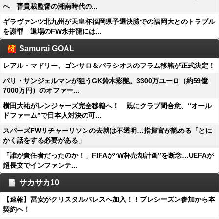
へ 曺貴裁監督の湘南時代の...
ギラヴァンツ北九州が天皇杯福岡県予選決勝での福岡大とのトラブル
を謝罪 退場のFW永井龍には...
Samurai GOAL
レアル・マドリー、ゴンサロ＆パラシオスのフラム移籍が正式決定！
パリ・サンジェルマンが狙うGK鈴木彩艶。3300万ユーロ（約59億
7000万円）のオファー...
横田大祐がレンジャーズ完全移籍へ！ 既にクラブ間合意、“オール
ドファーム”で日本人対決の可...
スパーズFWリチャーリソンの去就は不透明…指揮官が認める「とに
かく話をする必要がある」
「誰が責任者だったのか！」FIFAが“W杯売却計画”を断念…UEFAが
超長文でインファンテ...
サカサカ10
【速報】冨安がクリスタルパレスへ加入！！プレシーズン参加から本
契約へ！