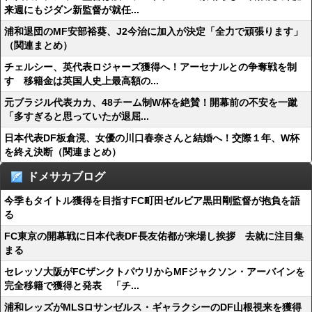
来週にもジダン新監督が就任...
浦和退団のMF安部裕葵、J2今治に加入が決定「全力で頑張ります」
（関連まとめ）
チェルシー、英代表ロジャーズ獲得へ！アーセナルとの争奪戦を制
す 移籍金は英国人史上最高額の...
元ブラジル代表カカ、48チーム制W杯を絶賛！開幕前の不安を一蹴
「多すぎると思っていたが退屈...
日本代表DF板倉滉、女優の川口春奈さんと結婚へ！交際１年、W杯
を終え決断（関連まとめ）
ドメサカブログ
今季もタイトル獲得を目指すFC町田ゼルビア黒田剛監督が抱負を語
る
FC東京の開幕戦に日本代表DF長友佑都が来場し挨拶 去就に注目集
まる
セレッソ大阪がFCザンクトパウリからMFジャクソン・アーバインを
完全移籍で獲得と発表 「チ...
浦和レッズがMLSロサンゼルス・ギャラクシーのDF山根視来を獲得