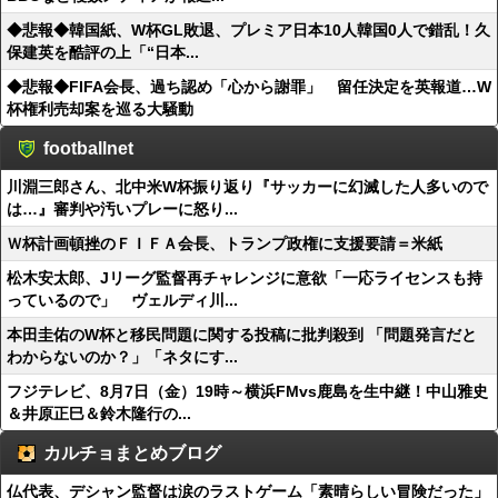
◆悲報◆韓国紙、W杯GL敗退、プレミア日本10人韓国0人で錯乱！久
保建英を酷評の上「“日本...
◆悲報◆FIFA会長、過ち認め「心から謝罪」 留任決定を英報道…W
杯権利売却案を巡る大騒動
footballnet
川淵三郎さん、北中米W杯振り返り『サッカーに幻滅した人多いので
は…』審判や汚いプレーに怒り...
Ｗ杯計画頓挫のＦＩＦＡ会長、トランプ政権に支援要請＝米紙
松木安太郎、Jリーグ監督再チャレンジに意欲「一応ライセンスも持
っているので」 ヴェルディ川...
本田圭佑のW杯と移民問題に関する投稿に批判殺到 「問題発言だと
わからないのか？」「ネタにす...
フジテレビ、8月7日（金）19時～横浜FMvs鹿島を生中継！中山雅史
＆井原正巳＆鈴木隆行の...
カルチョまとめブログ
仏代表、デシャン監督は涙のラストゲーム「素晴らしい冒険だった」