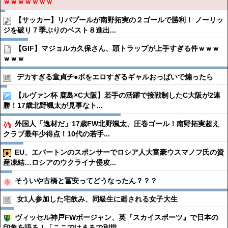
ｗｗｗｗｗｗｗ
【サッカー】リバプールが南野拓実の２ゴールで勝利！ ノーリッ
ジを破り７季ぶりのベスト８進出...
【GIF】マジョルカ久保さん、頭トラップが上手すぎる件ｗｗｗ
ｗｗｗ
デカすぎる童貞チ●︎ポをエロすぎるギャルおっぱいで煽ったら
【ルヴァン杯 鹿島×C大阪】若手の活躍で接戦制したC大阪が2連
勝！17歳北野颯太が見事なト...
外国人「逸材だ」17歳FW北野颯太、圧巻ゴール！南野拓実超え
クラブ最年少得点！10代の若手...
EU、エバートンのスポンサーでロシア人大富豪ウスマノフ氏の資
産凍結…ロシアのウクライナ侵攻...
そういや古橋と冨安ってどうなったん？？？
女1人参加した宅飲み、同級生に廻される女子大生
ヴィッセル神戸FWボージャン、英『スカイスポーツ』で日本の
印象を語る！「ここではまるで別世...