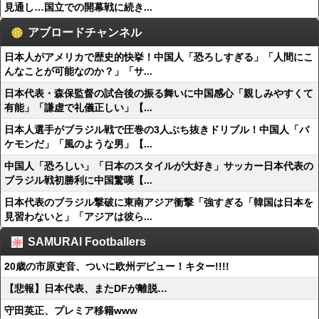
見通し…国立での開幕戦に続き...
アブロードチャンネル
日本人がアメリカで歴史的快挙！中国人「恐ろしすぎる」「人間にこ
んなことが可能なのか？」「サ...
日本代表・森保監督の試合後の振る舞いに中国感心「親しみやすくて
有能」「謙虚で礼儀正しい」【...
日本人選手がブラジル戦で圧巻の3人ぶち抜きドリブル！中国人「バ
ケモンだ」「風のような男」【...
中国人「恐ろしい」「日本のスタイルが大好き」サッカー日本代表の
ブラジル戦初勝利に中国驚嘆【...
日本代表のブラジル撃破に東南アジア衝撃「強すぎる「韓国は日本を
見習わないと」「アジアは彼ら...
SAMURAI Footballers
20歳の市原吏音、ついに欧州デビュー！キター!!!!
【悲報】日本代表、またDFが離脱…
守田英正、プレミア移籍www