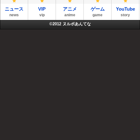
ニュース
VIP
アニメ
ゲーム
YouTube
news
vip
anime
game
story
©2012
ヌルポあんてな