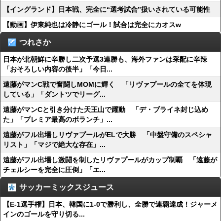
【イングランド】日本戦、完全に“選考試合”扱いされている可能性
【動画】伊東純也は冷静にゴール！試合は完全にカオスw
つれさか
日本が北朝鮮に辛勝し二次予選3連勝も、海外ファンは采配に辛辣
「おそろしい内容の後半」「今日...
遠藤がマンC戦で奮闘しMOMに輝く 「リヴァプールの全てを体現
している」「ダントツでリーグ...
遠藤がマンCと引き分けた天王山で躍動 「デ・ブライネ封じ込め
た」「プレミア最高のボランチ」...
遠藤がフル出場しリヴァプールがELで大勝 「中盤守備のスペシャ
リスト」「マジで絶大な存在」...
遠藤がフル出場し激闘を制したリヴァプールがカップ制覇 「遠藤が
チェルシーを完全に圧倒」「エ...
サッカーミックスジュース
【E-1選手権】日本、韓国に1-0で勝利し、全勝で連覇達成！ジャーメ
インのゴールを守り切る...