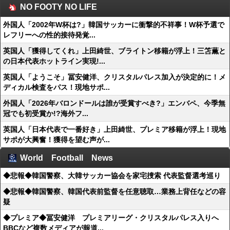
NO FOOTY NO LIFE
外国人「2002年W杯は?」韓国サッカーに衝撃的不祥事！W杯予選で
レフリーへの性的接待発覚...
英国人「獲得してくれ」上田綺世、ブライトン移籍が浮上！三笘薫と
の日本代表ホットライン実現!...
英国人「ようこそ」冨安健洋、クリスタルパレス加入が決定的に！メ
ディカル検査をパス！現地サポ...
外国人「2026年バロンドールは誰が受賞すべき?」エンバペ、今季無
冠でも初受賞か!?海外フ...
英国人「日本代表で一番好き」上田綺世、プレミア移籍が浮上！現地
サポが大興奮！獲得を望む声が...
World Football News
◆悲報◆韓国警察、大韓サッカー協会を家宅捜索 代表監督選考巡り
◆悲報◆韓国警察、韓国代表前監督を任意聴取…業務上背任などの容
疑
◆プレミア◆冨安健洋 プレミアリーグ・クリスタルパレス入りへ
BBCなど複数メディアが報道...