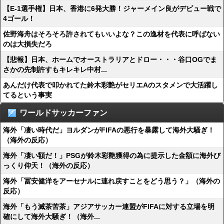
【E-1選手権】日本、香港に6発大勝！ジャーメイン良がデビュー戦で
4ゴール！
佐野海舟はそろそろ許されてもいいよな？この逸材を代表に呼ばない
のは大損失だろ
【悲報】日本、ホームでオーストラリアとドロー・・・谷口OGでま
さかの先制許すもキレキレ中村...
あんだけ代表で叩かれてた鈴木彩艶がセリエAのスタメンで大活躍し
てるという事実
ワールドサッカーファン
海外「凄い時代だ」ヨルダンがFIFAの悪行を暴露して海外大騒ぎ！
（海外の反応）
海外「凄い額だ！」PSGが鈴木彩艶獲得の為に提示した金額に海外び
っくり仰天！（海外の反応）
海外「冨安健洋をアーセナルに連れ戻すことをどう思う？」（海外の
反応）
海外「もう滅茶苦茶」アジアサッカー連盟がFIFAに対する立場を明
確にして海外大騒ぎ！（海外...