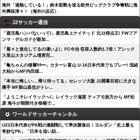
海外「過熱している！」鈴木彩艶を巡る欧州ビッグクラブ争奪戦に海
外興味津々！（海外の反応）
J2サッカー通信
「鹿児島ハンパないって❕」鹿児島ユナイテッド 元J2得点王! FWフア
ンマ・デルガドが新加...
「着々と進化してるの凄いよ❕」FC今治 収容人数約1.7倍！アシック
ス里山スタジアム増席完...
「亀ちゃんの後輩ｷﾀ━」カターレ富山 U-16日本代表でもプレー! 流経
大柏からMF内田煌...
「本当に悔しい… 帰り待ってる」セレッソ大阪 J1開幕目前に大きな
痛手 MF柴山昌也がトレ...
「ようこそレイラックへ❕」レイラック滋賀 ティアモ枚方から MF松
原 海斗が期限付き移籍で...
ワールドサッカーチャンネル
U23日本代表がPK戦の激闘制して準決勝進出！ヨルダン「史上最も
奇妙なPK」「日本を追い詰...