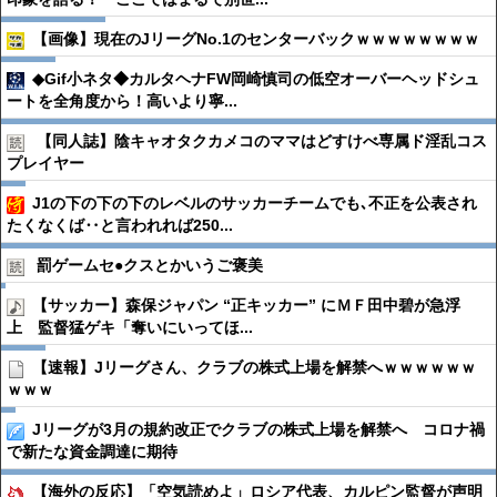
【画像】現在のJリーグNo.1のセンターバックｗｗｗｗｗｗｗｗ
◆Gif小ネタ◆カルタヘナFW岡崎慎司の低空オーバーヘッドシュ
ートを全角度から！高いより寧...
【同人誌】陰キャオタクカメコのママはどすけべ専属ド淫乱コス
プレイヤー
J1の下の下の下のレベルのサッカーチームでも､不正を公表され
たくなくば‥と言われれば250...
罰ゲームセ●︎クスとかいうご褒美
【サッカー】森保ジャパン “正キッカー” にＭＦ田中碧が急浮
上 監督猛ゲキ「奪いにいってほ...
【速報】Jリーグさん、クラブの株式上場を解禁へｗｗｗｗｗｗ
ｗｗｗ
Jリーグが3月の規約改正でクラブの株式上場を解禁へ コロナ禍
で新たな資金調達に期待
【海外の反応】「空気読めよ」ロシア代表、カルピン監督が声明