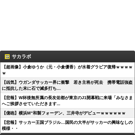
サカラボ
【超画像】小倉ゆうか（元・小倉優香）が水着グラビア復帰ｗｗｗｗ
ｗ
【凶気】ウガンダサッカー界に衝撃 若き主将が死去 携帯電話強盗
に抵抗した末に石で滅多打ち…
【悲報】W杯後無所属の長友佑都が東京のJ1開幕戦に来場「みなさま
へご挨拶させていただきます...
【億砲】横浜M“和製フォーデン、三井寺がデビューｗｗｗｗｗｗ
【悲報】サッカー王国ブラジル…国民の大半がサッカーの興味なしの
模様・・