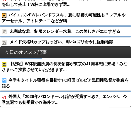
を出して炎上！W杯に出場できず選...
バイエルンFWレバンドフスキ、夏に移籍の可能性も？レアルや
アーセナル、アトレティコなどが噂...
未完成な君、制服スレンダー水着、この美しさがエロすぎる
メイド失格Hカップおっぱい、即パ●︎ズリ命令に従順地獄
今日のオススメ記事
【悲報】W杯後無所属の長友佑都が東京のJ1開幕戦に来場「みな
さまへご挨拶させていただきます...
今季もタイトル獲得を目指すFC町田ゼルビア黒田剛監督が抱負を
語る
外国人「2026年バロンドールは誰が受賞すべき?」エンバペ、今
季無冠でも初受賞か!?海外フ...