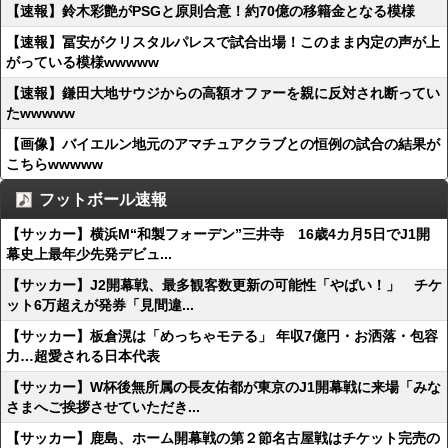
【速報】鈴木彩艶がPSGと原則合意！約70億の移籍金となる模様
【速報】冨安がクリスタルパレスで試合出場！このまま内定の声が上
がっている模様wwwww
【速報】鎌田大地サウジからの高額オファーを親に反対され断ってい
たwwwww
【画像】バイエルン地元のアマチュアクラブとの恒例の試合の結果が
こちらwwwww
フットボール速報
【サッカー】横浜M“和製フォーデン”三井寺 16歳4カ月5日でJ1開
幕史上最年少先発デビュ...
【サッカー】J2開幕戦、最多観客数更新の可能性「やばい！」 チケ
ット6万超えが発券「見間違...
【サッカー】板倉滉は「めっちゃモテる」 年収7億円・お洒落・包容
力…超愛される日本代表
【サッカー】W杯後無所属の長友佑都が東京のJ1開幕戦に来場「みな
さまへご挨拶させていただき...
【サッカー】鹿島、ホーム開幕戦の第２節名古屋戦はチケット完売の