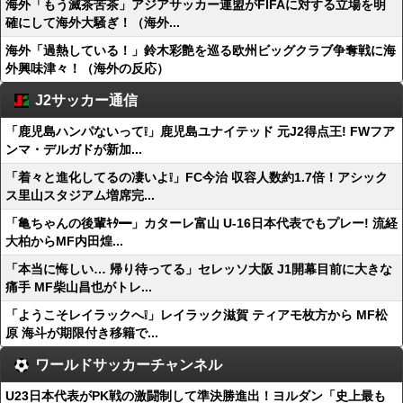
海外「もう滅茶苦茶」アジアサッカー連盟がFIFAに対する立場を明
確にして海外大騒ぎ！（海外...
海外「過熱している！」鈴木彩艶を巡る欧州ビッグクラブ争奪戦に海
外興味津々！（海外の反応）
J2サッカー通信
「鹿児島ハンパないって❕」鹿児島ユナイテッド 元J2得点王! FWフア
ンマ・デルガドが新加...
「着々と進化してるの凄いよ❕」FC今治 収容人数約1.7倍！アシック
ス里山スタジアム増席完...
「亀ちゃんの後輩ｷﾀ━」カターレ富山 U-16日本代表でもプレー! 流経
大柏からMF内田煌...
「本当に悔しい… 帰り待ってる」セレッソ大阪 J1開幕目前に大きな
痛手 MF柴山昌也がトレ...
「ようこそレイラックへ❕」レイラック滋賀 ティアモ枚方から MF松
原 海斗が期限付き移籍で...
ワールドサッカーチャンネル
U23日本代表がPK戦の激闘制して準決勝進出！ヨルダン「史上最も