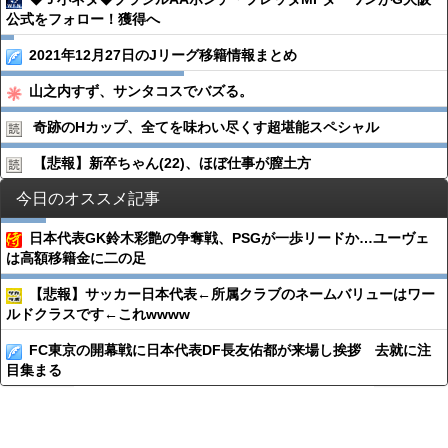
公式をフォロー！獲得へ
2021年12月27日のJリーグ移籍情報まとめ
山之内すず、サンタコスでバズる。
奇跡のHカップ、全てを味わい尽くす超堪能スペシャル
【悲報】新卒ちゃん(22)、ほぼ仕事が膣土方
今日のオススメ記事
日本代表GK鈴木彩艶の争奪戦、PSGが一歩リードか…ユーヴェ
は高額移籍金に二の足
【悲報】サッカー日本代表←所属クラブのネームバリューはワー
ルドクラスです←これwwww
FC東京の開幕戦に日本代表DF長友佑都が来場し挨拶 去就に注
目集まる