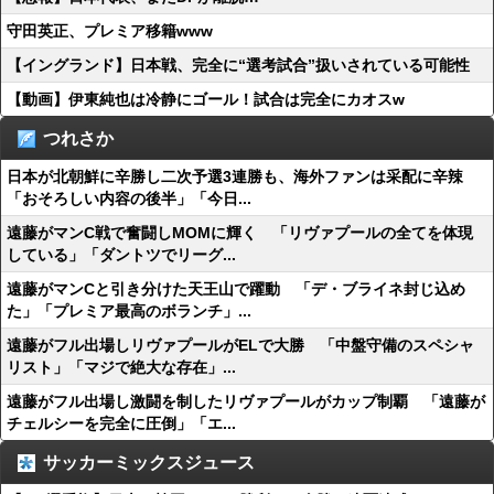
守田英正、プレミア移籍www
【イングランド】日本戦、完全に“選考試合”扱いされている可能性
【動画】伊東純也は冷静にゴール！試合は完全にカオスw
つれさか
日本が北朝鮮に辛勝し二次予選3連勝も、海外ファンは采配に辛辣
「おそろしい内容の後半」「今日...
遠藤がマンC戦で奮闘しMOMに輝く 「リヴァプールの全てを体現
している」「ダントツでリーグ...
遠藤がマンCと引き分けた天王山で躍動 「デ・ブライネ封じ込め
た」「プレミア最高のボランチ」...
遠藤がフル出場しリヴァプールがELで大勝 「中盤守備のスペシャ
リスト」「マジで絶大な存在」...
遠藤がフル出場し激闘を制したリヴァプールがカップ制覇 「遠藤が
チェルシーを完全に圧倒」「エ...
サッカーミックスジュース