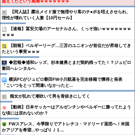
超えてたという風潮ｗｗｗｗｗｗｗ
【同人誌】露出メイド服で無理やり客のチ●︎ポを咥えさせられ、
理性が壊れていく人妻【10円セール】
【速報】冨安欠場のアーセナルさん、くっそ強いｗｗｗｗｗｗｗ
ｗｗｗ
【朗報】ベルギーリーグ…三苫のユニオンが首位だが昇格してき
たという事実ｗｗｗ
◆悲報◆浦和レッズ、杉本健勇とまだ契約残ってた！？ジュビロ
磐田へレンタルへ
横浜FCがジュビロ磐田FW小川航基を完全移籍で獲得と発表
「こいつをとって間違いなかったと...
痴女が乱れて潮吹いて男を骨抜きにしてく
【動画】日本サッカーはアルゼンチンやベルギーに勝ってたよう
な頃には戻れないのか？
FWスアレス、今季限りでアトレチコ・マドリード退団へ！米国
かアジアを希望...やっぱりＪ１...