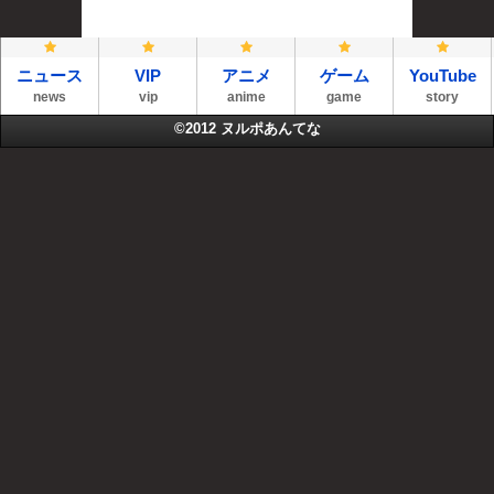
ニュース
VIP
アニメ
ゲーム
YouTube
news
vip
anime
game
story
©2012
ヌルポあんてな