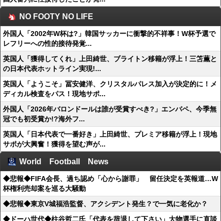
NO FOOTY NO LIFE
外国人「2002年W杯は?」韓国サッカーに衝撃的不祥事！W杯予選で
レフリーへの性的接待発覚...
英国人「獲得してくれ」上田綺世、ブライトン移籍が浮上！三笘薫と
の日本代表ホットライン実現!...
英国人「ようこそ」冨安健洋、クリスタルパレス加入が決定的に！メ
ディカル検査をパス！現地サポ...
外国人「2026年バロンドールは誰が受賞すべき?」エンバペ、今季無
冠でも初受賞か!?海外フ...
英国人「日本代表で一番好き」上田綺世、プレミア移籍が浮上！現地
サポが大興奮！獲得を望む声が...
World Football News
◆悲報◆FIFA会長、過ち認め「心から謝罪」 留任決定を英報道…W
杯権利売却案を巡る大騒動
◆悲報◆東京V城福浩監督、アクシデント発生？で一気に老化か？
◆ドーハ世代◆柱谷哲二氏「代表を辞退して下さい」大物選手に直談