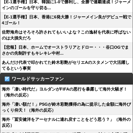
【E-1選手権】日本、韓国に1-0で勝利し、全勝で連覇達成！ジャーメ
インのゴールを守り切る...
【E-1選手権】日本、香港に6発大勝！ジャーメイン良がデビュー戦で
4ゴール！
佐野海舟はそろそろ許されてもいいよな？この逸材を代表に呼ばない
のは大損失だろ
【悲報】日本、ホームでオーストラリアとドロー・・・谷口OGでま
さかの先制許すもキレキレ中村...
あんだけ代表で叩かれてた鈴木彩艶がセリエAのスタメンで大活躍し
てるという事実
ワールドサッカーファン
海外「凄い時代だ」ヨルダンがFIFAの悪行を暴露して海外大騒ぎ！
（海外の反応）
海外「凄い額だ！」PSGが鈴木彩艶獲得の為に提示した金額に海外び
っくり仰天！（海外の反応）
海外「冨安健洋をアーセナルに連れ戻すことをどう思う？」（海外の
反応）