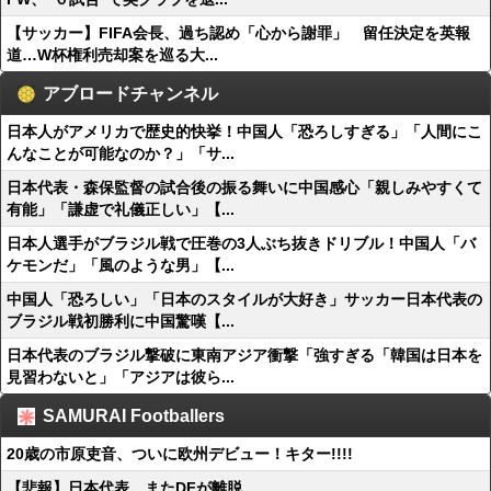
【サッカー】FIFA会長、過ち認め「心から謝罪」 留任決定を英報
道…W杯権利売却案を巡る大...
アブロードチャンネル
日本人がアメリカで歴史的快挙！中国人「恐ろしすぎる」「人間にこ
んなことが可能なのか？」「サ...
日本代表・森保監督の試合後の振る舞いに中国感心「親しみやすくて
有能」「謙虚で礼儀正しい」【...
日本人選手がブラジル戦で圧巻の3人ぶち抜きドリブル！中国人「バ
ケモンだ」「風のような男」【...
中国人「恐ろしい」「日本のスタイルが大好き」サッカー日本代表の
ブラジル戦初勝利に中国驚嘆【...
日本代表のブラジル撃破に東南アジア衝撃「強すぎる「韓国は日本を
見習わないと」「アジアは彼ら...
SAMURAI Footballers
20歳の市原吏音、ついに欧州デビュー！キター!!!!
【悲報】日本代表、またDFが離脱…