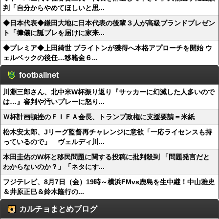
判「自分からやめてほしいと思...
◆日本代表◆鎌田大地に日本代表の後輩３人が高級ブランドプレゼン
ト「律儀に誕プレを届けに家来...
◆プレミア◆上田綺世 ブライトンが獲得へ本格アプローチを開始 ウ
ェルベックの後任…移籍金６...
footballnet
川淵三郎さん、北中米W杯振り返り『サッカーに幻滅した人多いので
は…』審判や汚いプレーに怒り...
Ｗ杯計画頓挫のＦＩＦＡ会長、トランプ政権に支援要請＝米紙
松木安太郎、Jリーグ監督再チャレンジに意欲「一応ライセンスも持
っているので」 ヴェルディ川...
本田圭佑のW杯と移民問題に関する投稿に批判殺到 「問題発言だと
わからないのか？」「ネタにす...
フジテレビ、8月7日（金）19時～横浜FMvs鹿島を生中継！中山雅史
＆井原正巳＆鈴木隆行の...
カルチョまとめブログ