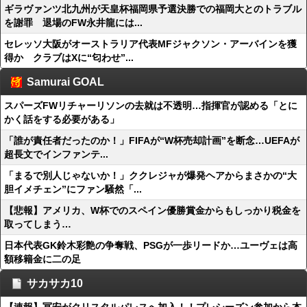
ギラヴァンツ北九州が天皇杯福岡県予選決勝での福岡大とのトラブル
を謝罪 退場のFW永井龍には...
セレッソ大阪がオーストラリア代表MFジャクソン・アーバインを獲
得か クラブはXに“匂わせ”...
Samurai GOAL
スパーズFWリチャーリソンの去就は不透明…指揮官が認める「とに
かく話をする必要がある」
「誰が責任者だったのか！」FIFAが“W杯売却計画”を断念…UEFAが
超長文でインファンテ...
「まるで別人じゃないか！」ククレジャが爆発ヘアからまさかの“大
胆イメチェン”にファン騒然「...
【悲報】アメリカ、W杯でのスペイン優勝賞金からもしっかり税金を
取ってしまう…
日本代表GK鈴木彩艶の争奪戦、PSGが一歩リードか…ユーヴェは高
額移籍金に二の足
サカサカ10