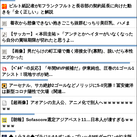
ビルト紙記者がEフランクフルトと長谷部の契約延長に向けた動
きを「全く正しい」と解説
着衣から想像できない抱きごこち抜群むっちり美巨乳、ハメま
【サッカー】＜本田圭祐＞「アンチとかヘイターがいなくなった
ら自分の賞味期限が切れたと思うよ...
【画像】男だらけの町工場で働く溶接女子(寡黙)、脱いだら本性
エグかった
【ﾍﾞﾙｷﾞｰの反応】「年間MVP候補だ」伊東純也、圧巻の1ゴール1
アシスト！現地サポが絶...
アーセナル、サカ絶妙2ゴールなどノリッジに5-0完勝！冨安健洋
は新型コロナ陽性で欠場（関連...
【超画像】アオアシの主人公、アニメ化で別人へｗｗｗｗｗｗｗ
ｗｗ
【朗報】Sofascore選定アジアベスト11…日本人が凄すぎるｗｗ
ｗｗｗ
◆Ｊ小ネタ◆ブラジルAAポンチ・プレッタMFダーワンがG大阪