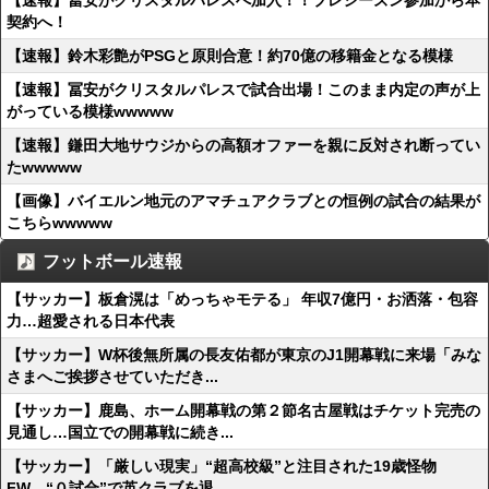
【速報】冨安がクリスタルパレスへ加入！！プレシーズン参加から本
契約へ！
【速報】鈴木彩艶がPSGと原則合意！約70億の移籍金となる模様
【速報】冨安がクリスタルパレスで試合出場！このまま内定の声が上
がっている模様wwwww
【速報】鎌田大地サウジからの高額オファーを親に反対され断ってい
たwwwww
【画像】バイエルン地元のアマチュアクラブとの恒例の試合の結果が
こちらwwwww
フットボール速報
【サッカー】板倉滉は「めっちゃモテる」 年収7億円・お洒落・包容
力…超愛される日本代表
【サッカー】W杯後無所属の長友佑都が東京のJ1開幕戦に来場「みな
さまへご挨拶させていただき...
【サッカー】鹿島、ホーム開幕戦の第２節名古屋戦はチケット完売の
見通し…国立での開幕戦に続き...
【サッカー】「厳しい現実」“超高校級”と注目された19歳怪物
FW、“０試合”で英クラブを退...