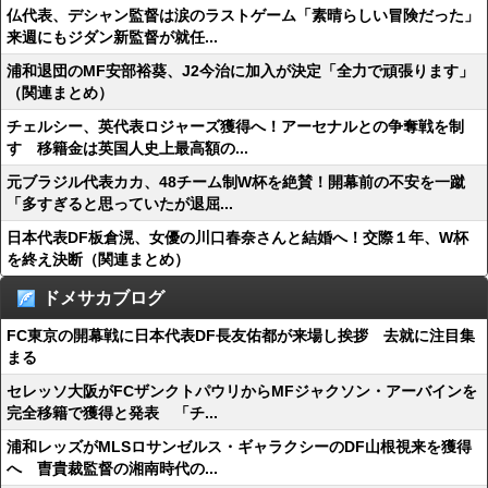
仏代表、デシャン監督は涙のラストゲーム「素晴らしい冒険だった」
来週にもジダン新監督が就任...
浦和退団のMF安部裕葵、J2今治に加入が決定「全力で頑張ります」
（関連まとめ）
チェルシー、英代表ロジャーズ獲得へ！アーセナルとの争奪戦を制
す 移籍金は英国人史上最高額の...
元ブラジル代表カカ、48チーム制W杯を絶賛！開幕前の不安を一蹴
「多すぎると思っていたが退屈...
日本代表DF板倉滉、女優の川口春奈さんと結婚へ！交際１年、W杯
を終え決断（関連まとめ）
ドメサカブログ
FC東京の開幕戦に日本代表DF長友佑都が来場し挨拶 去就に注目集
まる
セレッソ大阪がFCザンクトパウリからMFジャクソン・アーバインを
完全移籍で獲得と発表 「チ...
浦和レッズがMLSロサンゼルス・ギャラクシーのDF山根視来を獲得
へ 曺貴裁監督の湘南時代の...