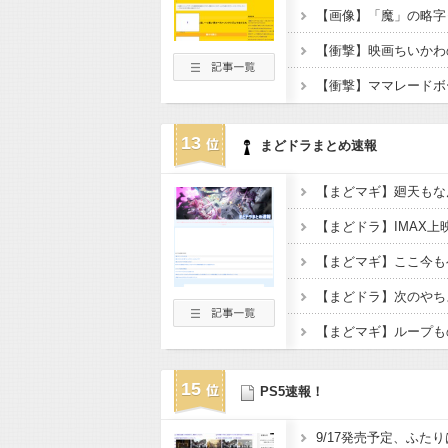
13
まどドラまとめ速報
【まどドラ】IMAX上
【まどマギ】ここ今も
15
PS5速報！