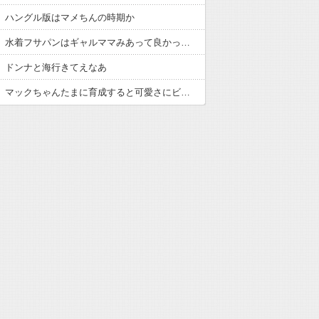
】ハングル版はマメちんの時期か
【ウマ娘】水着フサパンはギャルママみあって良かったから引く
】ドンナと海行きてえなあ
【ウマ娘】マックちゃんたまに育成すると可愛さにビビるんだよね