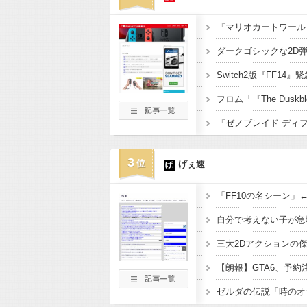
『マリオカートワール
3
げぇ速
「FF10の名シーン」
自分で考えない子が急