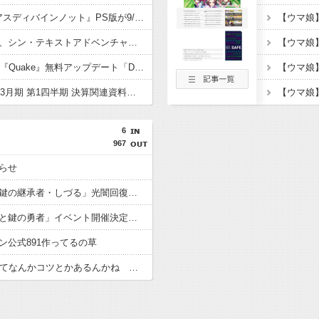
ファンタジーRPG 『アスディバインノット』PS版が9/4リリース予定、プレオーダー開始
【ウマ娘
文字が全ての鍵を握る、シン・テキストアドベンチャー『文字遊戯』PS5版が8/20リリース決定
今年で30周年を迎えた『Quake』無料アップデート「Dawn of the Machine」が配信開始
【ウマ娘
[セガサミーHD]2027年3月期 第1四半期 決算関連資料公開。ゲーム事業は想定超え、通期予想は据え置き
6
967
らせ
【パズドラ】「霊妙の鍵の継承者・しづる」光闇回復陣の上限700億キャラ登場！
【パズドラ】「大罪龍と鍵の勇者」イベント開催決定！！新キャラ「バドヴェイン」「しづる」「いろは」やチャオリン・ベルガーの進化公開！
ン公式891作ってるの草
【パズドラ】76多色ってなんかコツとかあるんかね 完全に並べきるには15秒では足りないわ