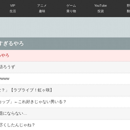
VIP
アニメ
ゲーム
YouTube
野
生活
趣味
乗り物
投資
翻
すぎるやろ
るやろ
語ろうず
www
な？」【ラブライブ！虹ヶ咲】
Fカップ」←これ好きじゃない男いる？
題にならない…
尽くしたんじゃね？