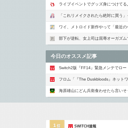
ライブイベントでグッズ身につけてる
「これリメイクされたら絶対に買う」
ワイ、メトロイド新作やって「最近の
部下が逆転、女上司は屈辱オーガズム
今日のオススメ記事
Switch2版『FF14』緊急メンテでロ
フロム「『The Duskbloods
海原雄山にどん兵衛食わせたら言いそ
1
SWITCH速報