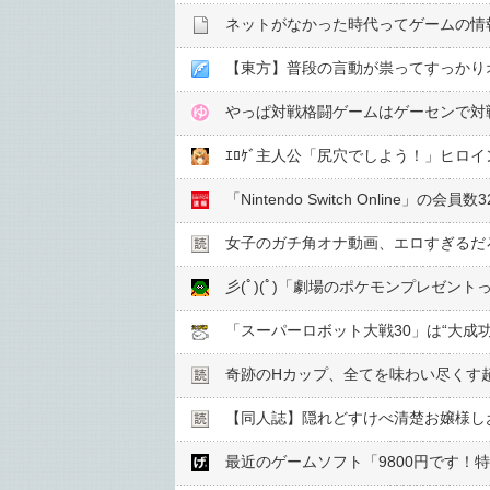
ネットがなかった時代ってゲームの情
【東方】普段の言動が祟ってすっかり
やっぱ対戦格闘ゲームはゲーセンで対
ｴﾛｹﾞ主人公「尻穴でしよう！」ヒロイ
「Nintendo Switch Online」の会
女子のガチ角オナ動画、エロすぎるだ
彡(ﾟ)(ﾟ)「劇場のポケモンプレゼン
「スーパーロボット大戦30」は“大成
奇跡のHカップ、全てを味わい尽くす
【同人誌】隠れどすけべ清楚お嬢様し
最近のゲームソフト「9800円です！特