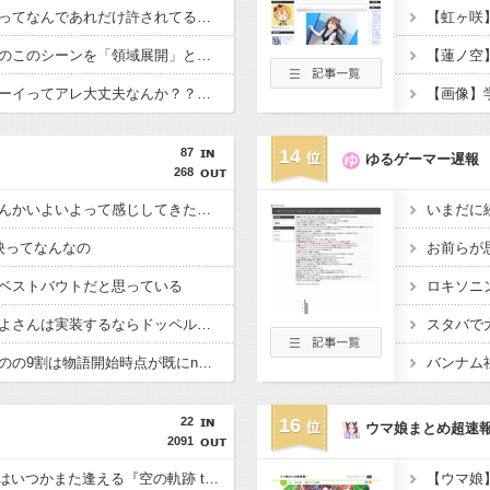
【画像】「魔」の略字ってなんであれだけ許されてるの？
【衝撃】映画ちいかわのこのシーンを「領域展開」と呼んでいる・・・・・
【衝撃】ママレードボーイってアレ大丈夫なんか？？？？？
87
14
ゆるゲーマー遅報
268
【まどマギ】廻天もなんかいよいよって感じしてきたなー
映ってなんなの
お前らが
ベストバウトだと思っている
【まどドラ】次のやちよさんは実装するならドッペルだろう
【まどマギ】ループものの9割は物語開始時点が既にn周目だったって仕掛けがあるよね
22
16
ウマ娘まとめ超速
2091
9/17発売予定、ふたりはいつかまた逢える『空の軌跡 the 2nd』プロモーショントレーラー公開！
【ウマ娘