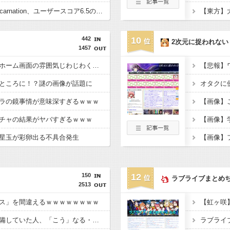
【悲報】Beast of Reincarnation、ユーザースコア6.5のクソゲー評価へ
【東方】
442
10
2次元に捉われない
1457
【画像】彩獣神祭仕様ホーム画面の雰囲気じわじわくるｗｗｗ
【悲報】
ところに！？謎の画像が話題に
ラの鏡事情が意味深すぎるｗｗｗ
【画像】
チャの結果がヤバすぎるｗｗｗ
星玉が彩卵出る不具合発生
【画像】
150
12
ラブライブまとめ
2513
ス」を間違えるｗｗｗｗｗｗｗｗ
【画像】痛バッグを準備していた人、「こう」なる・・・・・・
ラブライ