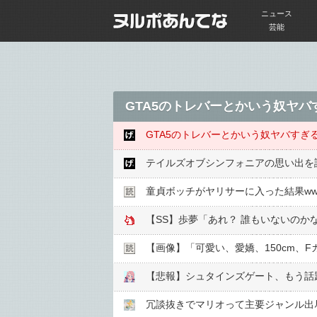
ニュース
芸能
GTA5のトレバーとかいう奴ヤバ
GTA5のトレバーとかいう奴ヤバすぎ
テイルズオブシンフォニアの思い出を
童貞ボッチがヤリサーに入った結果ww
【SS】歩夢「あれ？ 誰もいないのか
【画像】「可愛い、愛嬌、150cm、
【悲報】シュタインズゲート、もう話
冗談抜きでマリオって主要ジャンル出