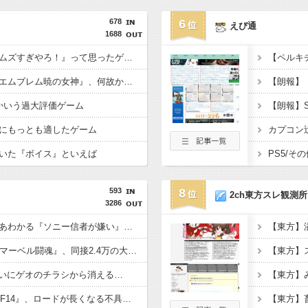
678
6
えび通
1688
お前らが初めて『これムズすぎやろ！』って思ったゲームは何？
【ペルキ
【悲報】『ファイアーエムブレム暁の女神』、何故か語られない
かいう過大評価ゲーム
にもっとも適したゲーム
いた『ボイス』といえば
593
8
2ch東方スレ観測所
3286
『ソニーが嫌い』←まあわかる『ソニー信者が嫌い』←まあわかる『任天堂信者が嫌い』←まあわかる
【東方】
【朗報】ソニーAAA『マーベル闘魂』、同接2.4万の大盛況ｗｗｗｗｗｗ
【東方】
ついにゲオのチラシから消える…
【東方】
【朗報】Switch2版『FF14』、ロードが長くなる不具合の修正パッチを本日配信
【東方】