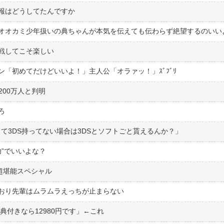
報はどうしてたんですか
オオカミ少年扱いの典ちゃんが本気を伝えても伝わらず絶望するのいい
戦してこそ楽しい
ン「初めてだけどいいよ！」主人公「オラァッ！」ｽﾞﾌﾞﾘ
員数3200万人と判明
ろ
トって3DS持ってない場合は3DSとソフトごと貰えるんか？」
功”でいいよな？
超堪能スペシャル
おり先輩はムラムラえっちが止まらない
典付きなら12980円です」←これ