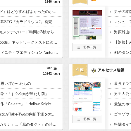
3246
ド』はどうすればよかったのか…
ダークゴシックな2D弾幕STG『カラドリウス2』発売決定！
Switch2版『FF14』緊急メンテでロード時間が8秒から6秒に
海原雄山
フロム「『The Duskbloods』ネットワークテストに沢山のご応募をいただき誠にありがとうございました｡」
『ゼノブレイド ディフィニティブエディション Nintendo Switch 2 Edition』3,713 本
例のダン
787
4
アルセウス速報
10242
←思い浮かべたもの
増中「すぐ検索が当たり前」
男主人公
三大2Dアクションの傑作「Celeste」「Hollow Knight: Silksong」あとひとつは？
最強のホ
【朗報】GTA6、予約注文がTake-Twoの内部予測を大幅に上回る
ゴマゾウ
ゼルダの伝説「時のオカリナ」→「風のタクト」の時の空気感を知りたい