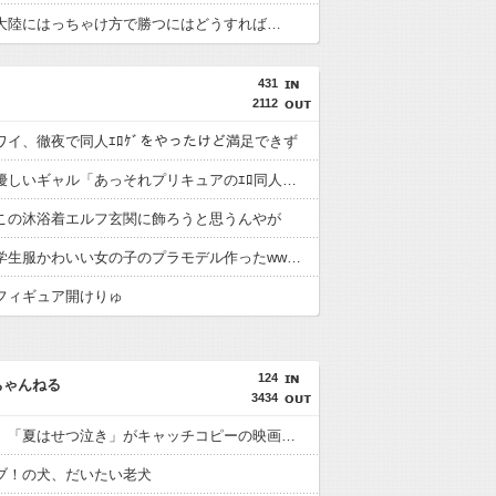
大陸にはっちゃけ方で勝つにはどうすれば…
431
2112
ワイ、徹夜で同人ｴﾛｹﾞをやったけど満足できず
オタクに優しいギャル「あっそれプリキュアのｴﾛ同人誌じゃんww♡」
この沐浴着エルフ玄関に飾ろうと思うんやが
【画像】学生服かわいい女の子のプラモデル作ったwwwwwww
フィギュア開けりゅ
124
ちゃんねる
3434
【虹ヶ咲】「夏はせつ泣き」がキャッチコピーの映画【ラブライブ！】
ブ！の犬、だいたい老犬