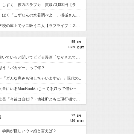
【虹ヶ咲】しずく、彼方のラブカ 買取70,000円【ラブライブ！】
【蓮ノ空】ぼく「こずせんの水着調べよー」機械さん「！」ｼｭﾊﾞﾊﾞﾊﾞﾊﾞ【ラブライブ！】
【画像】学校の屋上でヤニ吸う二人【ラブライブ！スーパースター!!】
55
1589
いまだに続いていると聞いてビビる漫画「ながされて藍蘭島」「咲」「らき☆すた」
思う「バカゲー」って何？
ロキソニン「どんな痛みも治しちゃいますw」←現代のエリクサーやろ…
スタバで大量にいるMacBookいじってる奴って何やってんの？
バンナム社長「今後は自社IP・他社IPともに現行機で遊べない名作を積極的にリマスターしていく」
22
報
420
】学業が怪しいウマ娘と言えば？