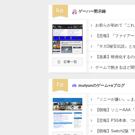
5
ゲーハー黙示録
『サガ2秘宝伝説』と
【急募】映画化するの
ゲームで飽きるほど聞
7
mutyunのゲーム+αブログ
【悲報】PS5本体、