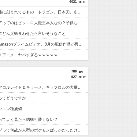
6021
男子の本能に刻まれてるもの ドラゴン、日本刀、あと一つは？
マジュニアってのはピッコロ大魔王本人なの？子供なの？
にどん兵衛食わせたら言いそうなこと
【朗報】Amazonプライムビデオ、8月の配信作品が異次元の凄さ！体感気温50度越えへ
スアニメ、ヤバすぎるｗｗｗｗｗ
786
927
最強キラフロルレイド＆キラーメ、キラフロルの大量発生イベント開催中！
ってどうですか
ウエン種族値
ってよく見たら結構可愛くない？
格闘タイプって何故か人型のポケモンばっかだったけど最近はこういう人型に囚われない体型も増えてきたね