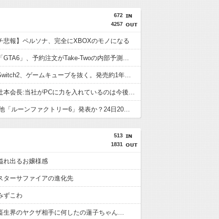
672
4257
チ悲報】ペルソナ、完全にXBOXのモノになる
【朗報】「GTA6」、予約注文がTake-Twoの内部予測を大幅に上回る
【朗報】Switch2、ゲームキューブを抜く。発売約1年で2368万台突破
カプコン辻本会長:当社がPCに力を入れているのは今後PCがより主要なゲームプラットフォームになるから
PS5/その他「ルーンファクトリー6」発表か？24日20時～最新情報を告知する20周年記念放送を実施
513
1831
溢れ出るお嬢様感
スターサファイアの進化先
みずこわ
畜生界のヤクザ相手に何したの蓮子ちゃん…