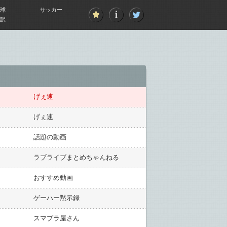
球
サッカー
訳
げぇ速
げぇ速
話題の動画
ラブライブまとめちゃんねる
おすすめ動画
ゲーハー黙示録
スマブラ屋さん