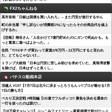
FX2ちゃんねる
高市首相「日銀は国債を買い入れろ」←また円安が進行するやん
町の弁当屋「申し訳ないが消費税1%になったらその分商品代を値上
げするわ」
【悲報】桐谷さん「人生かけて7億円貯めたのにガンで死ぬかも。も
っと素直に遊べばよかった。」
住民「ﾏﾝｼｮﾝｵｰﾅｰが変わって家賃が8万円→12万円にすると言われ
た、とてもじゃないけ...
トランプ大統領「日本は円安に苦しみ助けを求めていた、真珠湾攻撃
を除けば、日本はずっと良くし...
パチスロ動画本店
頂越人 #137【7月7日は北斗に決まっとろうもんッ!!プロが魅せる7月
7日の勝ち方】
ペカり王決定戦 #特別編【1G連でフルボッコ!! 勝負を決める運命の
一打を放ったのは誰だ!...
【10万発チャレンジ】ぶっこみファミリー ～家庭崩壊寸前がけっぷ