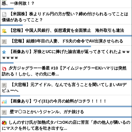
惑、一体何故！？
【米国株】株よりドル円の方が堅い？締め付けられるってことは
価値があるってこと？
【悲報】中国人民銀行、仮想通貨を全面禁止 海外取引も違法
【悲報】結婚3年目の人妻、ドS夫の命令でAV出演させられる
【画像あり】牙狼とUCに捧げた諭吉達が返ってきてくれたよｗｗ
ｗｗｗｗ
夕方ジャグラー一番星 #10【アイムジャグラーEX/ハマリは突然
訪れる！しかし、その先に希...
【大悲報】元アイドル、なんでも言うことを聞いてしまいAVデ
ビューへ
【画像あり】ワイ(31)の今月の給料がコチラ！！！！
壁マ〇コとかいうジャンル、ガチ抜ける
しんのすけ氏が加熱式タバコOKの店に苦言「赤の他人が隣いるの
にマスクを外して息を吐き出すな...