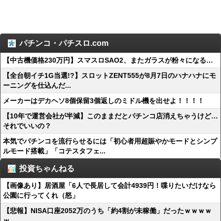
パチンコ・パチスロ.com
【中古機価格230万円】スマスロSAO2、またガラスが粉々になる…
【全台朝イチ1G当選!?】スロットZENT555が8月7日のハナハナにモ
ーニングを仕込んだ...
メーカーはデカヘソ8個保留3個返しのミドル機を出せよ！！！！
【10年で運営会社が半減】このままだとパチンコ店消えちゃうけど…
それでいいの？
本気でパチンコを流行らせるには「初心者用超賑やかモードとシンプ
ルモード搭載」「コテスタフェ...
投資ちゃんねる
【画像あり】居酒屋「6人で長居して会計4939円！喋りたいだけなら
公園に行ってくれ（怒」
【悲報】NISA口座2052万のうち「約4割が未稼働」だったｗｗｗｗ
ｗ