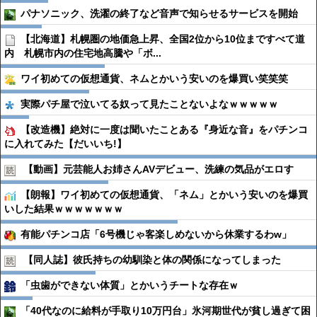
パナソニック、洗濯の終了など音声で知らせるサービスを開始
【北海道】札幌圏の地価急上昇、全国2位から10位まですべて道
内 札幌市内の住宅地高騰や「ボ...
ワイ初めての仮想通貨、ネムとかいう安いのを爆買い笑笑笑
実際パチ屋で泣いてる奴って見たことないよなｗｗｗｗｗ
【改造機】絶対に一度は聞いたことある『身近な音』をパチンコ
に入れてみた【だいいち!】
【動画】元芸能人お姉さんAVデビュー、洗練の気品がエロす
【朗報】ワイ初めての仮想通貨、「ネム」とかいう安いのを爆買
いした結果ｗｗｗｗｗｗｗ
有能パチンコ店「6号機じゃ客楽しめないから休業するわw」
【同人誌】彼氏持ちの幼馴染と体の関係になってしまった
「虫歯ができない体質」とかいうチートな存在ｗ
「40代なのに給料が手取り10万円台」氷河期世代が貧し過ぎて困