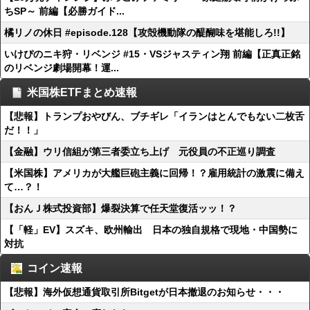
ちSP～ 前編【必勝ガイド...
橘リノの休日 #episode.128【攻殻機動隊の醍醐味を堪能しろ!!】
いけぴのニキ狩・リベンジ #15・VSジャスティン翔 前編【正真正銘
のリベンジ劇場開幕！運...
米国株ETFまとめ速報
【悲報】トランプおやびん、ブチギレ「イランはとんでもない二枚舌
だ！！」
【金融】ウリ信組が第三者委立ち上げ 元役員の不正巡り調査
【米国株】アメリカが大艦巨砲主義に回帰！？雇用統計の激震に備え
て…？！
【おんＪ株式投資部】爆裂決算で任天堂復活ッッ！？
【「軽」EV】スズキ、欧州輸出 日本の独自規格で現地・中国勢に
対抗
コイン速報
【悲報】海外仮想通貨取引所Bitgetが日本撤退のお知らせ・・・