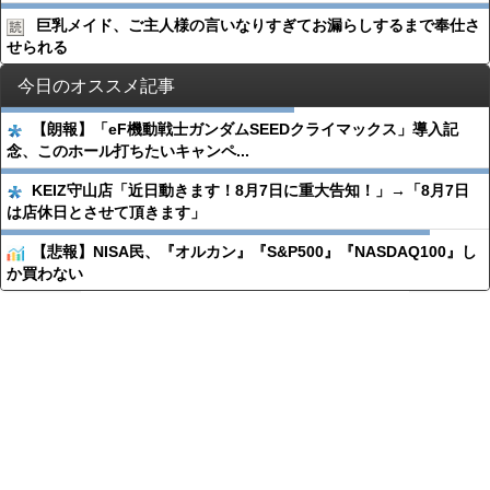
巨乳メイド、ご主人様の言いなりすぎてお漏らしするまで奉仕さ
せられる
今日のオススメ記事
【朗報】「eF機動戦士ガンダムSEEDクライマックス」導入記
念、このホール打ちたいキャンペ...
KEIZ守山店「近日動きます！8月7日に重大告知！」→「8月7日
は店休日とさせて頂きます」
【悲報】NISA民、『オルカン』『S&P500』『NASDAQ100』し
か買わない