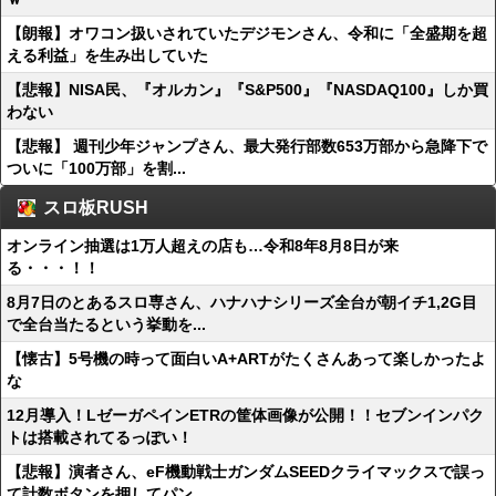
【朗報】オワコン扱いされていたデジモンさん、令和に「全盛期を超
える利益」を生み出していた
【悲報】NISA民、『オルカン』『S&P500』『NASDAQ100』しか買
わない
【悲報】 週刊少年ジャンプさん、最大発行部数653万部から急降下で
ついに「100万部」を割...
スロ板RUSH
オンライン抽選は1万人超えの店も…令和8年8月8日が来
る・・・！！
8月7日のとあるスロ専さん、ハナハナシリーズ全台が朝イチ1,2G目
で全台当たるという挙動を...
【懐古】5号機の時って面白いA+ARTがたくさんあって楽しかったよ
な
12月導入！LゼーガペインETRの筐体画像が公開！！セブンインパク
トは搭載されてるっぽい！
【悲報】演者さん、eF機動戦士ガンダムSEEDクライマックスで誤っ
て計数ボタンを押してパン...