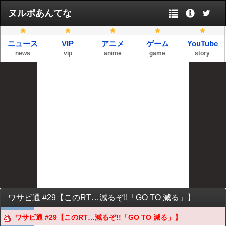
ヌルポあんてな
ニュース
VIP
アニメ
ゲーム
YouTube
news
vip
anime
game
story
ワサビ通 #29【このRT…減るぞ!!「GO TO 減る」】
ワサビ通 #29【このRT…減るぞ!!「GO TO 減る」】