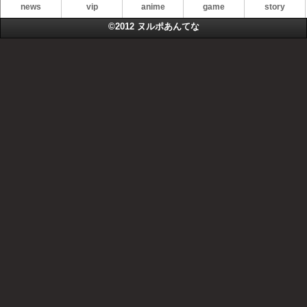
news
vip
anime
game
story
©2012
ヌルポあんてな