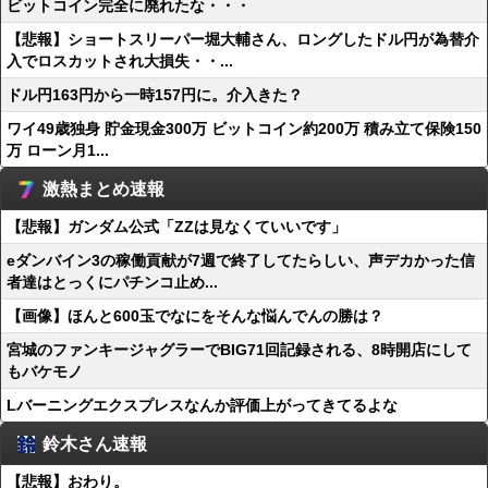
ビットコイン完全に廃れたな・・・
【悲報】ショートスリーパー堀大輔さん、ロングしたドル円が為替介
入でロスカットされ大損失・・...
ドル円163円から一時157円に。介入きた？
ワイ49歳独身 貯金現金300万 ビットコイン約200万 積み立て保険150
万 ローン月1...
激熱まとめ速報
【悲報】ガンダム公式「ZZは見なくていいです」
eダンバイン3の稼働貢献が7週で終了してたらしい、声デカかった信
者達はとっくにパチンコ止め...
【画像】ほんと600玉でなにをそんな悩んでんの勝は？
宮城のファンキージャグラーでBIG71回記録される、8時開店にして
もバケモノ
Lバーニングエクスプレスなんか評価上がってきてるよな
鈴木さん速報
【悲報】おわり。