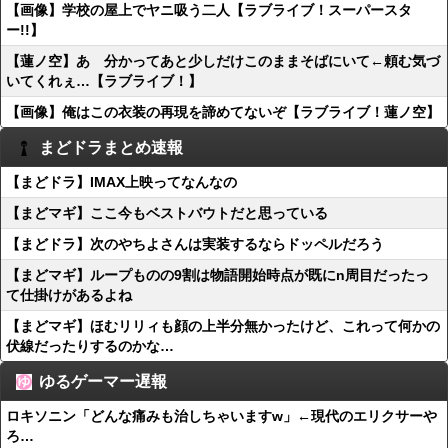
【画像】学校の屋上でヤニ吸う二人【ラブライブ！スーパースタ
ー!!】
【蓮ノ空】あゝ分かってあと少しだけこのままそばにいて←頼む気づ
いてくれぇ…【ラブライブ！】
【画像】俺はこの衣装の再現を諦めてないぞ【ラブライブ！蓮ノ空】
まどドラまとめ速報
【まどドラ】IMAX上映ってなんなの
【まどマギ】ここ今もベストバウトだと思っている
【まどドラ】次のやちよさんは実装するならドッペルだろう
【まどマギ】ループものの9割は物語開始時点が既にn周目だったっ
て仕掛けがあるよね
【まどマギ】ほむリリィも顔の上半分無かったけど、これって何かの
伏線だったりするのかな…
ゆるゲーマー遅報
ロキソニン「どんな痛みも治しちゃいますw」←現代のエリクサーや
ろ…