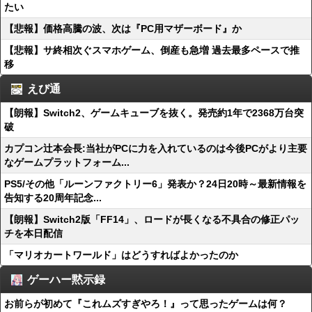
たい
【悲報】価格高騰の波、次は『PC用マザーボード』か
【悲報】サ終相次ぐスマホゲーム、倒産も急増 過去最多ペースで推
移
えび通
【朗報】Switch2、ゲームキューブを抜く。発売約1年で2368万台突
破
カプコン辻本会長:当社がPCに力を入れているのは今後PCがより主要
なゲームプラットフォーム...
PS5/その他「ルーンファクトリー6」発表か？24日20時～最新情報を
告知する20周年記念...
【朗報】Switch2版「FF14」、ロードが長くなる不具合の修正パッ
チを本日配信
「マリオカートワールド」はどうすればよかったのか
ゲーハー黙示録
お前らが初めて『これムズすぎやろ！』って思ったゲームは何？