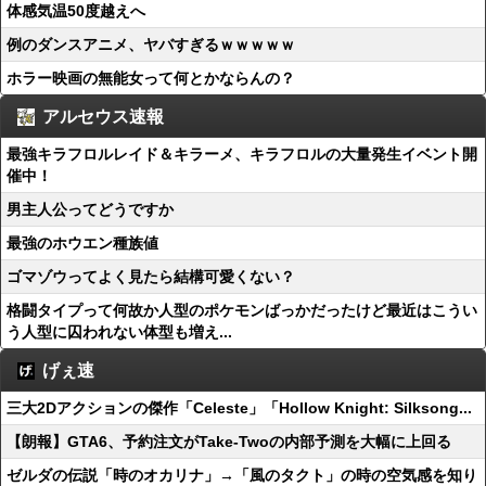
体感気温50度越えへ
例のダンスアニメ、ヤバすぎるｗｗｗｗｗ
ホラー映画の無能女って何とかならんの？
アルセウス速報
最強キラフロルレイド＆キラーメ、キラフロルの大量発生イベント開
催中！
男主人公ってどうですか
最強のホウエン種族値
ゴマゾウってよく見たら結構可愛くない？
格闘タイプって何故か人型のポケモンばっかだったけど最近はこうい
う人型に囚われない体型も増え...
げぇ速
三大2Dアクションの傑作「Celeste」「Hollow Knight: Silksong...
【朗報】GTA6、予約注文がTake-Twoの内部予測を大幅に上回る
ゼルダの伝説「時のオカリナ」→「風のタクト」の時の空気感を知り