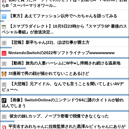
らB「スーパーマリオワール...
【東方】あえてファッション以外でヘカちゃんを語ってみる
【スマブラダイレクト】10月5日23時から『スマブラSP 最後のス
ペシャル番組』が放送決定...
【悲報】新卒ちゃん(22)、ほぼ仕事が膣土方
NintendoSwitchの2022年ソフトライナップwwwwwwww
【動画】旅先の人妻ハーレムにW中●︎し搾精され続ける温泉地
ｴﾛ漫画で男の顔が描かれてないことあるけど
【大悲報】元アイドル、なんでも言うことを聞いてしまいAVデ
ビューへ
【画像】SwitchOnlineのニンテンドウ64に謎のタイトルが紛れ
込んでしまう
彼女の妹Lカップ、ノーブラ密着で我慢できなくなった
平安名すみれちゃんに拉致監禁された黒澤ルビィちゃんにありが