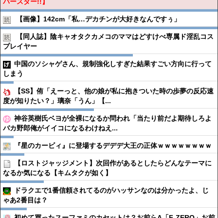
パースター!!】
【画像】142cm「私…デカチンが大好きなんですぅ」
【同人誌】陰キャオタクカメコのママはどすけべ専属ド淫乱コス
プレイヤー
中国のソシャゲさん、規制強化しすぎた結果すごい方向に行って
しまう
【SS】侑「えーっと、他の娘が私に抱きついた時の歩夢の反応速
度が知りたい？」璃奈「うん」【...
神谷英樹氏ベヨが全裸になるか問われ「当たり前だよ期待しろよ
バカ野郎俺がイイコになるわけねえ...
『星のカービィ』に登場するデデデ大王の正体ｗｗｗｗｗｗｗｗ
【ロストジャッジメント】次回作があるとしたらどんなテーマに
なるか気になる【キムタクが如く】
ドラクエで1番信頼されてるのがハッサンなのは分かったよ、じ
ゃあ2番目は？
初めて買ったスーファミのカセットは？お前らA「F-ZERO」お前