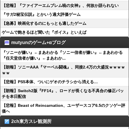
【悲報】『ファイアーエムブレム暁の女神』、何故か語られない
『サガ2秘宝伝説』とかいう過大評価ゲーム
【急募】映画化するのにもっとも適したゲーム
ゲームで飽きるほど聞いた『ボイス』といえば
mutyunのゲーム+αブログ
『ソニーが嫌い』←まあわかる『ソニー信者が嫌い』←まあわかる
『任天堂信者が嫌い』←まあわか...
【朗報】ソニーAAA『マーベル闘魂』、同接2.4万の大盛況ｗｗｗｗ
ｗｗ
【悲報】PS5本体、ついにゲオのチラシから消える…
【朗報】Switch2版『FF14』、ロードが長くなる不具合の修正パッ
チを本日配信
【悲報】Beast of Reincarnation、ユーザースコア6.5のクソゲー評
価へ
2ch東方スレ観測所