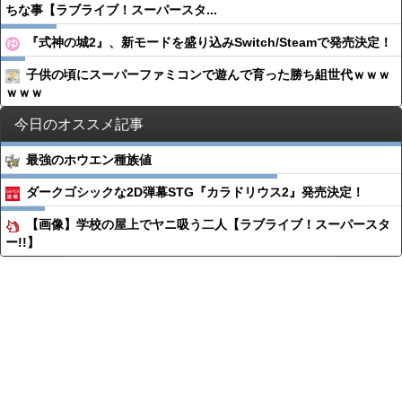
ちな事【ラブライブ！スーパースタ...
『式神の城2』、新モードを盛り込みSwitch/Steamで発売決定！
子供の頃にスーパーファミコンで遊んで育った勝ち組世代ｗｗｗ
ｗｗｗ
今日のオススメ記事
最強のホウエン種族値
ダークゴシックな2D弾幕STG『カラドリウス2』発売決定！
【画像】学校の屋上でヤニ吸う二人【ラブライブ！スーパースタ
ー!!】