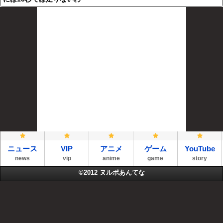
ニュース
VIP
アニメ
ゲーム
YouTube
news
vip
anime
game
story
©2012
ヌルポあんてな