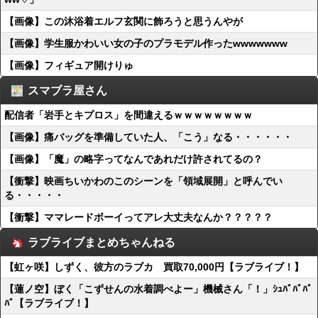
【画像】この沐浴着エルフ玄関に飾ろうと思うんやが
【画像】学生服かわいい女の子のプラモデル作ったwwwwwww
【画像】フィギュア開けりゅ
スマブラ屋さん
配信者「岩手とキプロス」を間違えるｗｗｗｗｗｗｗｗ
【画像】痛バッグを準備していた人、「こう」なる・・・・・・
【画像】「魔」の略字ってなんであれだけ許されてるの？
【衝撃】映画ちいかわのこのシーンを「領域展開」と呼んでい
る・・・・・
【衝撃】ママレードボーイってアレ大丈夫なんか？？？？？
ラブライブまとめちゃんねる
【虹ヶ咲】しずく、彼方のラブカ 買取70,000円【ラブライブ！】
【蓮ノ空】ぼく「こずせんの水着調べよー」機械さん「！」ｼｭﾊﾞﾊﾞﾊﾞ
ﾊﾞ【ラブライブ！】