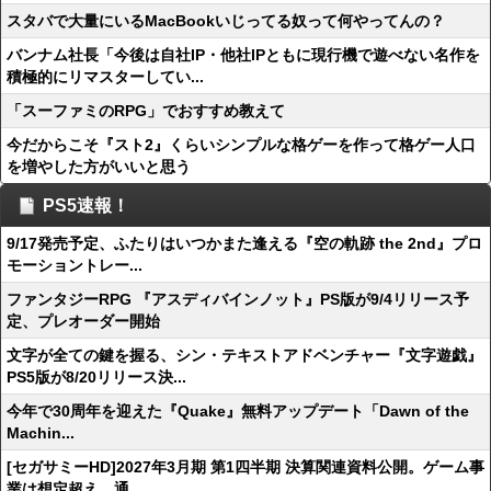
スタバで大量にいるMacBookいじってる奴って何やってんの？
バンナム社長「今後は自社IP・他社IPともに現行機で遊べない名作を
積極的にリマスターしてい...
「スーファミのRPG」でおすすめ教えて
今だからこそ『スト2』くらいシンプルな格ゲーを作って格ゲー人口
を増やした方がいいと思う
PS5速報！
9/17発売予定、ふたりはいつかまた逢える『空の軌跡 the 2nd』プロ
モーショントレー...
ファンタジーRPG 『アスディバインノット』PS版が9/4リリース予
定、プレオーダー開始
文字が全ての鍵を握る、シン・テキストアドベンチャー『文字遊戯』
PS5版が8/20リリース決...
今年で30周年を迎えた『Quake』無料アップデート「Dawn of the
Machin...
[セガサミーHD]2027年3月期 第1四半期 決算関連資料公開。ゲーム事
業は想定超え、通...