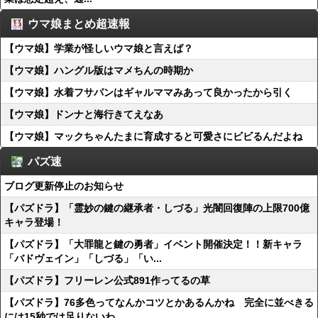
ウマ娘まとめ超速報
【ウマ娘】学業が怪しいウマ娘と言えば？
【ウマ娘】ハングル版はマメちんの時期か
【ウマ娘】水着フサパンはギャルママみあって良かったから引く
【ウマ娘】ドンナと海行きてえなあ
【ウマ娘】マックちゃんたまに育成すると可愛さにビビるんだよね
パズ速
ブログ更新停止のお知らせ
【パズドラ】「霊妙の鍵の継承者・しづる」光闇回復陣の上限700億
キャラ登場！
【パズドラ】「大罪龍と鍵の勇者」イベント開催決定！！新キャラ
「バドヴェイン」「しづる」「い...
【パズドラ】フリーレン公式891作ってるの草
【パズドラ】76多色ってなんかコツとかあるんかね 完全に並べきる
には15秒では足りないわ