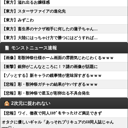
【東方】溢れ出るお嬢様感
【東方】スターサファイアの進化先
【東方】みずこわ
【東方】畜生界のヤクザ相手に何したの蓮子ちゃん…
【東方】大陸にはっちゃけ方で勝つにはどうすれば…
モンストニュース速報
【画像】彩獣神祭仕様ホーム画面の雰囲気じわじわくるｗｗｗ
【衝撃】銀卵がこんなところに！？謎の画像が話題に
【ゾッとする】新キャラの鏡事情が意味深すぎるｗｗｗ
【悲報】彩・獣神祭ガチャの結果がヤバすぎるｗｗｗ
【悲報】彩・獣神祭で星玉が彩卵出る不具合発生
2次元に捉われない
【悲報】ワイ、徹夜で同人ｴﾛｹﾞをやったけど満足できず
オタクに優しいギャル「あっそれプリキュアのｴﾛ同人誌じゃん
ww♡」