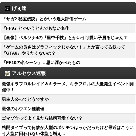
げぇ速
『サガ2 秘宝伝説』とかいう過大評価ゲーム
『FF9』とかいうとんでもない名作
【画像】ペルソナ4の『里中千枝』とかいう可愛い子居るじゃん？
「ゲームの良さはグラフィックじゃない！」とか言ってる奴って
『GTA6』やりたくないの？
「FF10の名シーン」←思い浮かべたもの
アルセウス速報
最強キラフロルレイド＆キラーメ、キラフロルの大量発生イベント開
催中！
男主人公ってどうですか
最強のホウエン種族値
ゴマゾウってよく見たら結構可愛くない？
格闘タイプって何故か人型のポケモンばっかだったけど最近はこうい
う人型に囚われない体型も増え...