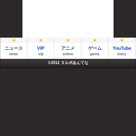
ニュース
VIP
アニメ
ゲーム
YouTube
news
vip
anime
game
story
©2012
ヌルポあんてな