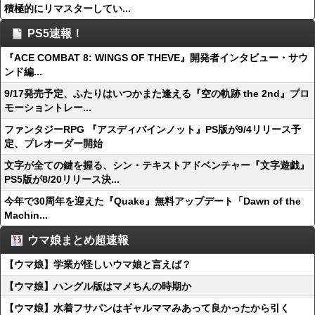
積極的にリマスターしてい...
PS5速報！
『ACE COMBAT 8: WINGS OF THEVE』開発者インタビュー・サウ
ンド編...
9/17発売予定、ふたりはいつかまた逢える『空の軌跡 the 2nd』プロ
モーショントレー...
ファンタジーRPG 『アスディバインノット』PS版が9/4リリース予
定、プレオーダー開始
文字が全ての鍵を握る、シン・テキストアドベンチャー『文字遊戯』
PS5版が8/20リリース決...
今年で30周年を迎えた『Quake』無料アップデート「Dawn of the
Machin...
ウマ娘まとめ超速報
【ウマ娘】学業が怪しいウマ娘と言えば？
【ウマ娘】ハングル版はマメちんの時期か
【ウマ娘】水着フサパンはギャルママみあって良かったから引く