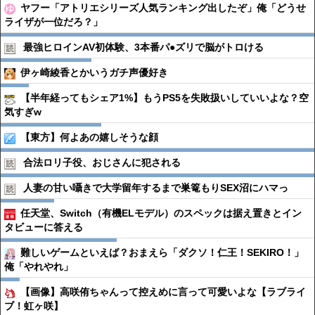
ヤフー「アトリエシリーズ人気ランキング出したぞ」俺「どうせ
ライザが一位だろ？」
最強ヒロインAV初体験、3本番パ●︎ズリで脳がトロける
伊ヶ崎綾香とかいうガチ声優好き
【半年経ってもシェア1%】もうPS5を失敗扱いしていいよな？空
気すぎw
【東方】何よあの嬉しそうな顔
合法ロリ子役、おじさんに犯される
人妻の甘い囁きで大学留年するまで巣篭もりSEX沼にハマっ
任天堂、Switch（有機ELモデル）のスペックは据え置きとイン
タビューに答える
難しいゲームといえば？おまえら「ダクソ！仁王！SEKIRO！」
俺「やれやれ」
【画像】高咲侑ちゃんって控えめに言って可愛いよな【ラブライ
ブ！虹ヶ咲】