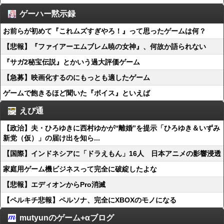
ゲーハー黙示録
お前らが初めて『これムズすぎやろ！』って思ったゲームは何？
【悲報】『ファイアーエムブレム暁の女神』、何故か語られない
『サガ2秘宝伝説』とかいう過大評価ゲーム
【急募】映画化するのにもっとも適したゲーム
ゲームで飽きるほど聞いた『ボイス』といえば
えび通
【政治】夫・ひろゆきに西村ゆかが“離婚”を提示「ひろゆき＆いずみ
新党（仮）」の届け出を知ら...
【国際】インドネシアに「ドラえもん」16人 日本アニメの影響浸透
家庭用ゲーム機ビジネスって完全に破綻したよな
【悲報】エディオンからPro消滅
【ペルキチ悲報】ペルソナ、完全にXBOXのモノになる
mutyunのゲーム+αブログ