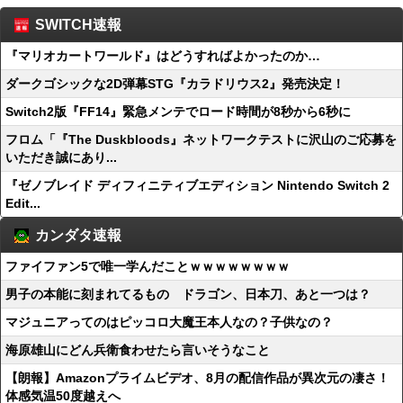
SWITCH速報
『マリオカートワールド』はどうすればよかったのか…
ダークゴシックな2D弾幕STG『カラドリウス2』発売決定！
Switch2版『FF14』緊急メンテでロード時間が8秒から6秒に
フロム「『The Duskbloods』ネットワークテストに沢山のご応募を
いただき誠にあり...
『ゼノブレイド ディフィニティブエディション Nintendo Switch 2
Edit...
カンダタ速報
ファイファン5で唯一学んだことｗｗｗｗｗｗｗｗ
男子の本能に刻まれてるもの ドラゴン、日本刀、あと一つは？
マジュニアってのはピッコロ大魔王本人なの？子供なの？
海原雄山にどん兵衛食わせたら言いそうなこと
【朗報】Amazonプライムビデオ、8月の配信作品が異次元の凄さ！
体感気温50度越えへ