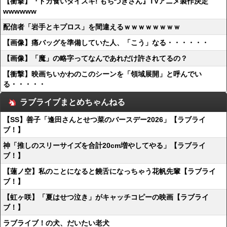
【衝撃】『ドカ食いダイスキ! もちづきさん』TVアニメ製作決定
wwwwww
配信者「岩手とキプロス」を間違えるｗｗｗｗｗｗｗｗ
【画像】痛バッグを準備していた人、「こう」なる・・・・・・
【画像】「魔」の略字ってなんであれだけ許されてるの？
【衝撃】映画ちいかわのこのシーンを「領域展開」と呼んでい
る・・・・・
ラブライブまとめちゃんねる
【SS】善子「逢田さんとせつ菜のバースデー2026」【ラブライ
ブ！】
神「推しのスリーサイズを合計20cm増やしてやる」【ラブライ
ブ！】
【蓮ノ空】私のことになると饒舌になっちゃう花帆先輩【ラブライ
ブ！】
【虹ヶ咲】「夏はせつ泣き」がキャッチコピーの映画【ラブライ
ブ！】
ラブライブ！の犬、だいたい老犬