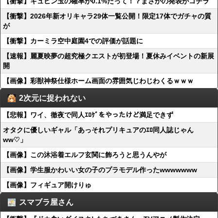
【衝撃】キュピン玉の確率が0.1%だって！？まさかの発表がコチラ
【衝撃】2026年新オリキャラ29体一覧公開！限定17体でガチャの質
が
【衝撃】カーミラ空中庭園4での評価が話題に
【速報】麗夏映夢の超究極クエストが初登場！夏休みイベントの新展
開
【画像】彩獣神祭仕様ホーム画面の雰囲気じわじわくるｗｗｗ
2次元に捉われない
【悲報】ワイ、徹夜で同人ｴﾛｹﾞをやったけど満足できず
オタクに優しいギャル「あっそれプリキュアのｴﾛ同人誌じゃん
ww♡」
【画像】この沐浴着エルフ玄関に飾ろうと思うんやが
【画像】学生服かわいい女の子のプラモデル作ったwwwwwww
【画像】フィギュア開けりゅ
スマブラ屋さん