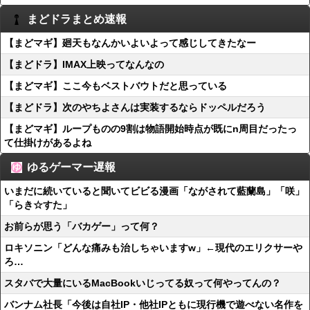
まどドラまとめ速報
【まどマギ】廻天もなんかいよいよって感じしてきたなー
【まどドラ】IMAX上映ってなんなの
【まどマギ】ここ今もベストバウトだと思っている
【まどドラ】次のやちよさんは実装するならドッペルだろう
【まどマギ】ループものの9割は物語開始時点が既にn周目だったっ
て仕掛けがあるよね
ゆるゲーマー遅報
いまだに続いていると聞いてビビる漫画「ながされて藍蘭島」「咲」
「らき☆すた」
お前らが思う「バカゲー」って何？
ロキソニン「どんな痛みも治しちゃいますw」←現代のエリクサーや
ろ…
スタバで大量にいるMacBookいじってる奴って何やってんの？
バンナム社長「今後は自社IP・他社IPともに現行機で遊べない名作を