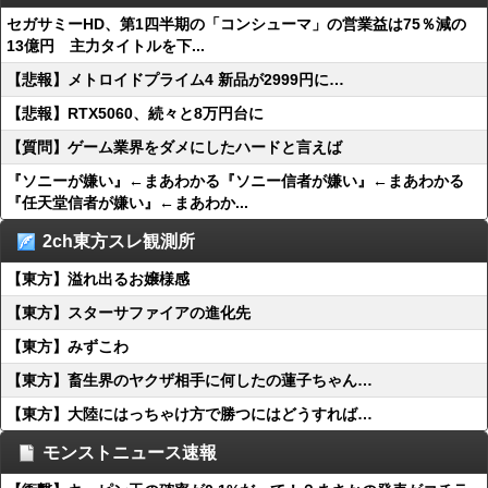
セガサミーHD、第1四半期の「コンシューマ」の営業益は75％減の
13億円 主力タイトルを下...
【悲報】メトロイドプライム4 新品が2999円に…
【悲報】RTX5060、続々と8万円台に
【質問】ゲーム業界をダメにしたハードと言えば
『ソニーが嫌い』←まあわかる『ソニー信者が嫌い』←まあわかる
『任天堂信者が嫌い』←まあわか...
2ch東方スレ観測所
【東方】溢れ出るお嬢様感
【東方】スターサファイアの進化先
【東方】みずこわ
【東方】畜生界のヤクザ相手に何したの蓮子ちゃん…
【東方】大陸にはっちゃけ方で勝つにはどうすれば…
モンストニュース速報