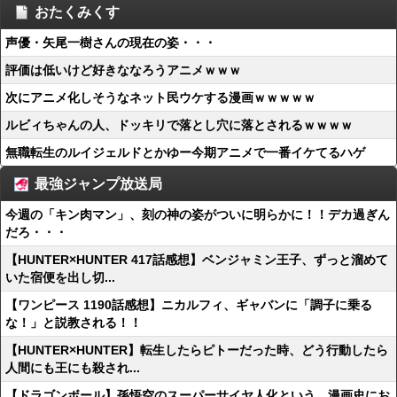
おたくみくす
声優・矢尾一樹さんの現在の姿・・・
評価は低いけど好きななろうアニメｗｗｗ
次にアニメ化しそうなネット民ウケする漫画ｗｗｗｗｗ
ルビィちゃんの人、ドッキリで落とし穴に落とされるｗｗｗｗ
無職転生のルイジェルドとかゆー今期アニメで一番イケてるハゲ
最強ジャンプ放送局
今週の「キン肉マン」、刻の神の姿がついに明らかに！！デカ過ぎん
だろ・・・
【HUNTER×HUNTER 417話感想】ベンジャミン王子、ずっと溜めて
いた宿便を出し切...
【ワンピース 1190話感想】ニカルフィ、ギャバンに「調子に乗る
な！」と説教される！！
【HUNTER×HUNTER】転生したらピトーだった時、どう行動したら
人間にも王にも殺され...
【ドラゴンボール】孫悟空のスーパーサイヤ人化という、漫画史にお