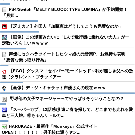
PS4/Switch『MELTY BLOOD: TYPE LUMINA』が予約開始！
『月姫...
【冴えカノ】外国人「加藤恵はどうしてこうも完璧なのか」
【画像】この漫画みたいに「1人で飛行機に乗れない大人」が一
定数いるらしいｗｗｗｗ
声優にセクハラツイートしたウマ娘の元音楽P、お気持ち表明
「悪質な乗っ取り行為」
【FGO】グッスマ「セイバー/モードレッド～我が麗しき父への叛
逆（クラレント・ブラッドアー...
【画像】デ・ジ・キャラット声優さんの現在ｗｗｗ
野球部の女子マネージャーってやっぱりそういうことなの？
「スーパーカブ」12話感想 遠い春を探して、どこまでも走れる愛
車と三人旅。椎ちゃんリトルカ...
HARUKAZE・最新作「Monkeys」公式サイト
OPEN！！！！！！！男子校に通うヤン...