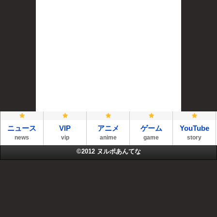
ニュース
VIP
アニメ
ゲーム
YouTube
news
vip
anime
game
story
©2012
ヌルポあんてな