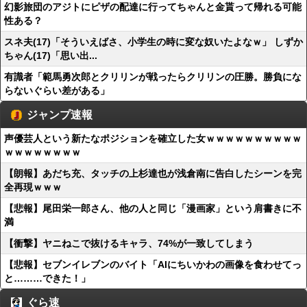
幻影旅団のアジトにピザの配達に行ってちゃんと金貰って帰れる可能
性ある？
スネ夫(17)「そういえばさ、小学生の時に変な奴いたよなｗ」 しずか
ちゃん(17)「思い出...
有識者「範馬勇次郎とクリリンが戦ったらクリリンの圧勝。勝負にな
らないぐらい差がある」
ジャンプ速報
声優芸人という新たなポジションを確立した女ｗｗｗｗｗｗｗｗｗｗ
ｗｗｗｗｗｗｗｗ
【朗報】あだち充、タッチの上杉達也が浅倉南に告白したシーンを完
全再現ｗｗｗ
【悲報】尾田栄一郎さん、他の人と同じ「漫画家」という肩書きに不
満
【衝撃】ヤニねこで抜けるキャラ、74%が一致してしまう
【悲報】セブンイレブンのバイト「AIにちいかわの画像を食わせてっ
と………できた！」
ぐら速