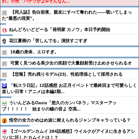
わ」小売「バケツかよwそんなん...
【同人誌】告白前夜、親友にすべて奪われた――覗いてしまっ
た“最悪の現実”。
ねんどろいどどーる「発明家 カノウ」本日予約開始
花江夏樹の「苦しんでる」演技すごすぎ
18歳の身体、エロすぎ。
可愛く見つめる美少女の笑顔で大量顔射受け止めさせられるオ
【悲報】売れ残りモデル(23)、性処理係として採用される
「転スラ日記」12話感想 お正月イベントで最終回まで可愛らしく
楽しい日常！アニメは本編2期...
ういんどみるOasis「悠久のカンパネラ」マスターアッ
プ！！！！！ 始まりの鐘の音よ 空高...
悟空の全力かめはめ波に耐えられるジャンプキャラっている？
【ゴールデンカムイ 284話感想】ウイルクがアイヌに生きるアシ
リパに託したカムイとは！？