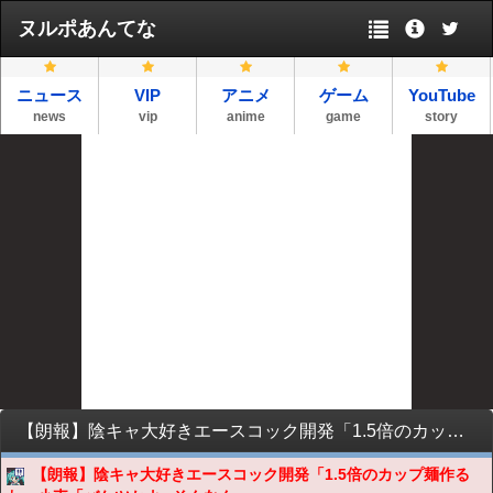
ヌルポあんてな
ニュース
VIP
アニメ
ゲーム
YouTube
news
vip
anime
game
story
【朗報】陰キャ大好きエースコック開発「1.5倍のカップ麺作るわ」小売「バケツかよwそんなん売れませんってw」
【朗報】陰キャ大好きエースコック開発「1.5倍のカップ麺作る