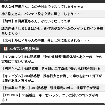
美人女性声優さん、女の子同士でキスしてしまうｗｗｗ
神谷浩史さん、パンティ役を立派に演じてしまう・・・
【朗報】富田美憂ちゃん、かわいくなってて草
謎の声優「しましまはかせ」新作美少女ゲームのメインヒロインを担
当しまくる・・・
【悲報】ルビィちゃんの声優、落とし穴に落とされる・・・
ムダスレ無き改革
【キン肉マン】541話感想 ”神の候補者”量産体制へあと一歩、その
実験に丁度いい奴が…
【刃牙らへん】68話感想 勇次郎に二丁拳銃で挑む挑戦者が現れる！
【キングダム】884話感想 残存戦力と合流して李牧を討つ！河了貂
は策があると言うが…
【彼岸島48日後…】491話感想 現彼岸島のボス、彼岸王子が登場！
【TOUGH2】36話感想 キー坊vsラン、ついに闘いのゴングが鳴
る！