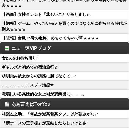
表ｗｗｗｗ
【画像】女性タレント「悲しいことがありました」
【朗報】ゲーム、やりたいモノを買うのではなくAIに作らせる時代が
到来ｗｗｗｗ
【悲報】台風15号の進路、めちゃくちゃで草ｗｗｗｗ
ニュー速VIPブログ
女2人をお持ち帰り♪
ギャルズと初めての宿泊旅行☆
幼馴染み彼女からの誘惑に勝てなくて…♪
………………コスプレ治療❤
職場にいる高圧的な女上司が残業後に………。
ああ言えばForYou
相楽左之助、「何故か滅茶苦茶タフ」以外強みがない
『新テニスの王子様』が完結したらしいけどさ