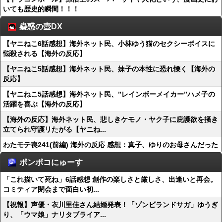
いても歴史的瞬間！！！
蠱惑の壺DX
【ヤニねこ6話感想】海外ネット民、小林ゆう猫のセクシーボイスに
悩殺される【海外の反応】
【ヤニねこ5話感想】海外ネット民、妹子の本性に恐れ慄く【海外の
反応】
【ヤニねこ5話感想】海外ネット民、”レインボーメイカー”ハメ子の
活躍を喜ぶ【海外の反応】
【海外の反応】海外ネット民、悲しきケモノ・ヤク子に庇護欲を掻き
立てられ守護リたがる【ヤニね...
わたモテ喪241(前編) 海外の反応 感想：真子、ゆりのお母さんだった
ポンポコにゅーす
「これ描いて死ね」6話感想 創作の楽しさと厳しさ、出逢いと再会。
コミティア閉会まで面白い初...
【祝報】声優・衣川里佳さん結婚発表！「ゾンビランドサガ」ゆうぎ
り、「ウマ娘」ナリタブライア...