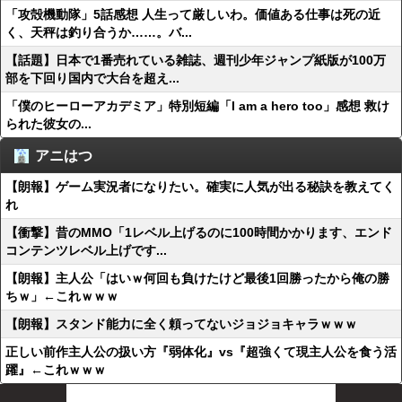
「攻殻機動隊」5話感想 人生って厳しいわ。価値ある仕事は死の近
く、天秤は釣り合うか……。バ...
【話題】日本で1番売れている雑誌、週刊少年ジャンプ紙版が100万
部を下回り国内で大台を超え...
「僕のヒーローアカデミア」特別短編「I am a hero too」感想 救け
られた彼女の...
アニはつ
【朗報】ゲーム実況者になりたい。確実に人気が出る秘訣を教えてく
れ
【衝撃】昔のMMO「1レベル上げるのに100時間かかります、エンド
コンテンツレベル上げです...
【朗報】主人公「はいｗ何回も負けたけど最後1回勝ったから俺の勝
ちｗ」←これｗｗｗ
【朗報】スタンド能力に全く頼ってないジョジョキャラｗｗｗ
正しい前作主人公の扱い方『弱体化』vs『超強くて現主人公を食う活
躍』←これｗｗｗ