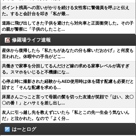
ポイント残高への言いがかりを続ける女性客に警備員を呼ぶと伝え
た。すると会計台を叩き「私が最...
道路に飛び出してきた子供を避けたら対向車と正面衝突した。その子
の親が警察に「子供のしたこと...
修羅場ライフ速報
産休から復帰したら「私たちがあなたの分も稼いだおかげ」と何度も
言われた。休暇中の手当がどこ...
共働きで家事を分担してるんだけど嫁の求める家事レベルが高すぎ
る。スマホをいじると不機嫌にな...
心停止時に撮影された経験からAED使用時は体を隠す配慮も必要だと
話すと「そんな配慮を求める...
床屋さんごっこと言って母親の髪を切った友達が笑顔で「はい、次〇
〇の番！」とハサミを差し出し...
友人に引っ越し先を教えずにいたら「私とこの先一生会う気ないん
だ」と泣かれた。なので「よく分...
はーとログ