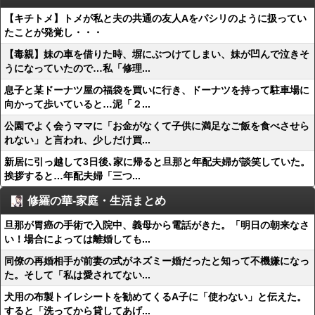
【キチトメ】トメが私と夫の共通の友人Aをパシリのように扱ってい
たことが発覚し・・・
【毒親】妹の車を借りた時、塀にぶつけてしまい、妹が凹んで泣きそ
うになっていたので…私「修理...
息子と某ドーナツ屋の福袋を買いに行き、ドーナツを持って駐車場に
向かって歩いていると…泥「２...
公園でよく会うママに「お金がなくて子供に満足なご飯を食べさせら
れない」と言われ、少しだけ買...
新居に引っ越して3日後､家に帰ると旦那と年配夫婦が談笑していた。
挨拶すると…年配夫婦「三つ...
修羅の華-家庭・生活まとめ
旦那が胃癌の手術で入院中、義母から電話がきた。「明日の朝来なさ
い！場合によっては離婚しても...
同僚の再婚相手が前妻の式がネズミー婚だったと知って不機嫌になっ
た。そして「私は愛されてない...
犬用の布製トイレシートを勧めてくるA子に「使わない」と伝えた。
すると「洗ってから貸してあげ...