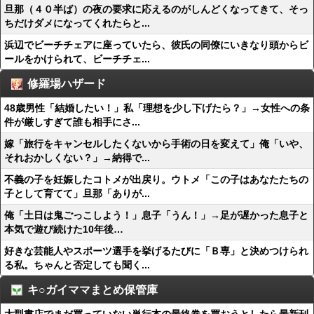
旦那（４０半ば）の夜の要求に応えるのがしんどくなってきて、そっ
ちだけダメになってくれたらと...
浜辺でビーチチェアに座っていたら、彼氏の同僚にいきなり頭からビ
ールをかけられて、ビーチチェ...
修羅場ハザード
48歳男性「結婚したい！」私「理想を少し下げたら？」→女性への条
件が厳しすぎて誰も相手にさ...
嫁「旅行をキャンセルしたくないから手術の日を変えて」俺「いや、
それおかしくない？」→納得で...
不義の子を妊娠したコトメが出戻り。ウトメ「この子はあなたたちの
子として育てて」旦那「ありが...
俺「土日は鬼ごっこしよう！」息子「うん！」→足が遅かった息子と
本気で遊び続けた10年後…
好きな芸能人やスポーツ選手を挙げるたびに「Ｂ専」と決めつけられ
る私。ちゃんと否定しても聞く...
キ○ガイママまとめ保管庫