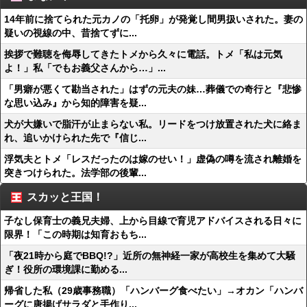
14年前に捨てられた元カノの「托卵」が発覚し間男扱いされた。妻の
疑いの視線の中、昔捨てずに...
挨拶で難聴を侮辱してきたトメから久々に電話。トメ「私は元気
よ！」私「でもお義父さんから…」...
「男癖が悪くて勘当された」はずの元夫の妹…葬儀での奇行と『悲惨
な思い込み』から知的障害を疑...
犬が大嫌いで脂汗が止まらない私。リードをつけ放置された犬に絡ま
れ、追いかけられた先で『信じ...
浮気夫とトメ「レスだったのは嫁のせい！」虚偽の噂を流され離婚を
突きつけられた。法学部の後輩...
スカッと王国！
子なし保育士の義兄夫婦、上から目線で育児アドバイスされる日々に
限界！「この時期は知育おもち...
「夜21時から庭でBBQ!?」近所の無神経一家が高校生を集めて大騒
ぎ！役所の環境課に勤める...
帰省した私（29歳事務職）「ハンバーグ食べたい」→オカン「ハンバ
ーグに唐揚げサラダと手作り...