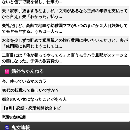
ないと包丁で親を脅し、仕事の...
夫「家事手抜きするなよ」私「文句があるなら主婦の年収を支払って
から言え」夫「わかった。払う...
失礼だけど、高齢で地味な幼稚園ママがいつのまにか２人目妊娠して
てモヤモヤする。うちは一人っ...
お金を少しずつ貯めて私両親との旅行費用に使いたいんだけど、夫が
「俺両親にも同じようにしてほ...
二言目には「俺が養ってやってる」と言うモラハラ旦那がステージ２
の癌になった。子供の教育費の...
婚外ちゃんねる
今、使っているマスカラ
40代の転職って厳しいですか？
都合のいい女になったことがある人
【8月】恋話・恋愛相談総合トピ
恋愛の逆転劇
鬼女速報