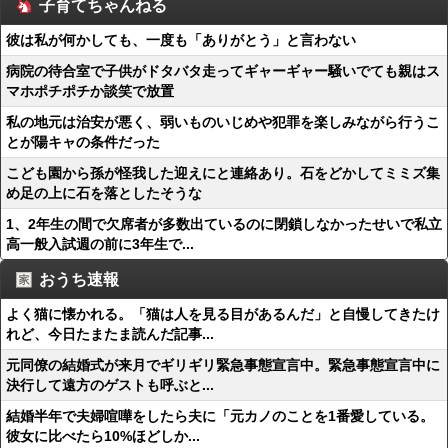
子育てちゃんねる
彼は私が何かしても、一度も「ありがとう」と言わない
病院の待合室で子供がドタバタ走ってギャーギャー騒いでても親はス
マホポチポチか談笑で放置
私の地元は治安が悪く、弱いものいじめや犯罪を楽しみながら行うこ
とが陽キャの条件だった
こども園から孫が怪我した迎えにと連絡あり。石をどかしてミミズ集
め足の上に石を落としたそうな
1、2年生の間で欠席者が多数出ているのに閉鎖しなかったせいで私立
高一般入試週の前に3年生で...
おうち速報
よく猫に懐かれる。「猫は人を見る目があるんだ」と自慢してきたけ
れど、今日たまたま読んだ記事...
元同僚の結婚式が来月でギリギリ緊急事態宣言中。緊急事態宣言中に
決行して遠方のゲストも呼ぶと...
結婚半年で夫婦喧嘩をしたら夫に「元カノのことを1番愛している。
彼女に比べたら10%ほどしか...