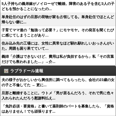
5人子持ちの義弟嫁がノイローゼで離婚。障害のある子を含む3人の子
どもを預かることになったの...
単身赴任のはずの旦那の荷物が家を占領してる。単身赴任でほとんど
帰らない癖に...
子育てママ達の「勉強って必要？」にモヤモヤ。その発言を聞くたび
に感じてしまうことがあり…
住み込み先の工場には、女性に異常なほど馴れ馴れしいおっさんがい
た。周囲も困り果てていて…
義姉「介護はできないけど、費用は私が負担するから」私「その言葉
だけでも救われました…」→介...
ラブラドール速報
夫の様子がおかしいから興信所に調べてもらったら、会社の23歳の女
の子と不倫してた → 更に...
旦那と離婚することに。ウトメ「男が居るんだろう、それで男に色々
入れられたんだろう慰謝料払え...
「免許必須・要資格」と書いて薬剤師のパートを募集したら、「資格
はありません！でも頑張ります...