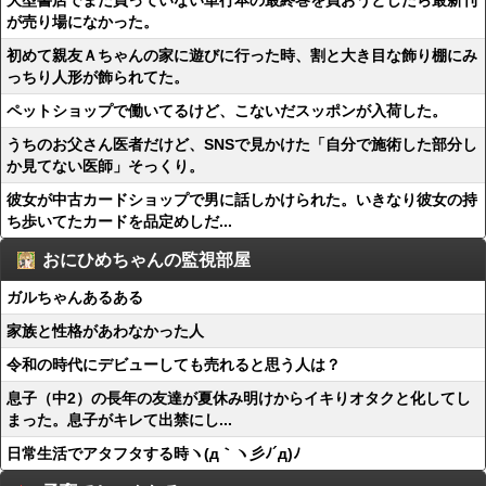
大型書店でまだ買っていない単行本の最終巻を買おうとしたら最新刊
が売り場になかった。
初めて親友Ａちゃんの家に遊びに行った時、割と大き目な飾り棚にみ
っちり人形が飾られてた。
ペットショップで働いてるけど、こないだスッポンが入荷した。
うちのお父さん医者だけど、SNSで見かけた「自分で施術した部分し
か見てない医師」そっくり。
彼女が中古カードショップで男に話しかけられた。いきなり彼女の持
ち歩いてたカードを品定めしだ...
おにひめちゃんの監視部屋
ガルちゃんあるある
家族と性格があわなかった人
令和の時代にデビューしても売れると思う人は？
息子（中2）の長年の友達が夏休み明けからイキりオタクと化してし
まった。息子がキレて出禁にし...
日常生活でアタフタする時ヽ(д｀ヽ彡ﾉ´д)ﾉ