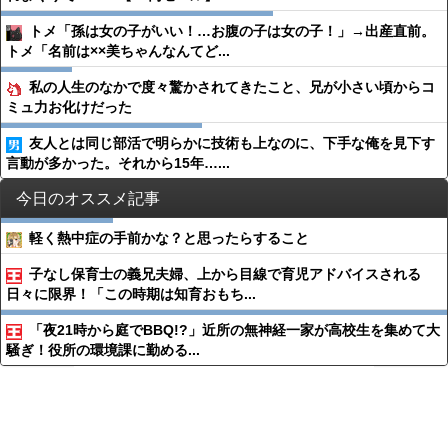
トメ「孫は女の子がいい！…お腹の子は女の子！」→出産直前。
トメ「名前は××美ちゃんなんてど...
私の人生のなかで度々驚かされてきたこと、兄が小さい頃からコ
ミュ力お化けだった
友人とは同じ部活で明らかに技術も上なのに、下手な俺を見下す
言動が多かった。それから15年…...
今日のオススメ記事
軽く熱中症の手前かな？と思ったらすること
子なし保育士の義兄夫婦、上から目線で育児アドバイスされる
日々に限界！「この時期は知育おもち...
「夜21時から庭でBBQ!?」近所の無神経一家が高校生を集めて大
騒ぎ！役所の環境課に勤める...