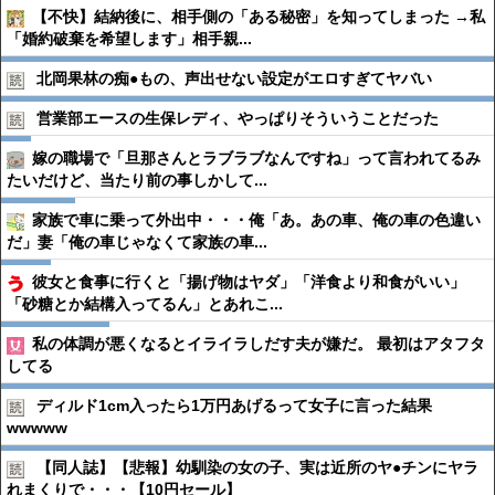
【不快】結納後に、相手側の「ある秘密」を知ってしまった →私
「婚約破棄を希望します」相手親...
北岡果林の痴●︎もの、声出せない設定がエロすぎてヤバい
営業部エースの生保レディ、やっぱりそういうことだった
嫁の職場で「旦那さんとラブラブなんですね」って言われてるみ
たいだけど、当たり前の事しかして...
家族で車に乗って外出中・・・俺「あ。あの車、俺の車の色違い
だ」妻「俺の車じゃなくて家族の車...
彼女と食事に行くと「揚げ物はヤダ」「洋食より和食がいい」
「砂糖とか結構入ってるん」とあれこ...
私の体調が悪くなるとイライラしだす夫が嫌だ。 最初はアタフタ
してる
ディルド1cm入ったら1万円あげるって女子に言った結果
wwwww
【同人誌】【悲報】幼馴染の女の子、実は近所のヤ●︎チンにヤラ
れまくりで・・・【10円セール】