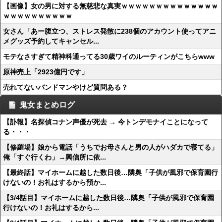
【画像】女の男に対する無慈悲な真実ｗｗｗｗｗｗｗｗｗｗｗｗｗｗ
ｗｗｗｗｗｗｗｗｗｗ
女さん「あー腹立つ、ストレス発散に238個のアカウント使ってアニ
メグッズ予約してキャンセル...
モテなさすぎて精神科通ってる30歳ワイのルーティンがこちらwww
原神売上「2923億円です」
売れてないバンドマンやけど質問ある？
鬼女まとめログ
【訃報】名探偵コナン声優が死去 → 今トンデモナイことになって
る・・・
【修羅場】娘から電話「うちでお母さんと男の人がハダカで寝てる」
俺「すぐ行くわ」→興信所に依...
【最終話】マイホームに越した数日後…隣奥「子供が風邪で保育園行
けないの！お礼はするから預か...
【3/4話目】マイホームに越した数日後…隣奥「子供が風邪で保育園
行けないの！お礼はするから...