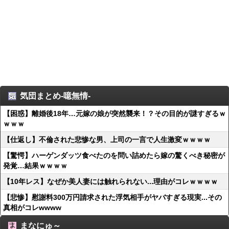
気団まとめ-噫無情-
【困惑】離婚後18年…元嫁の娘が突然襲来！？その目的が謎すぎるｗ
ｗｗｗ
【仕返し】不倫された悲惨な男、上司の一言で人生激変ｗｗｗｗ
【驚愕】ハーゲンダッツ食べたのを問い詰めたら嫁の驚くべき秘密が
発覚…結果ｗｗｗｗ
【10年レス】なぜか美人妻には触れられない...理由がコレｗｗｗｗ
【悲惨】慰謝料300万円請求された浮気相手がヤバすぎる現実...その
真相がコレwwww
まなにゅ～