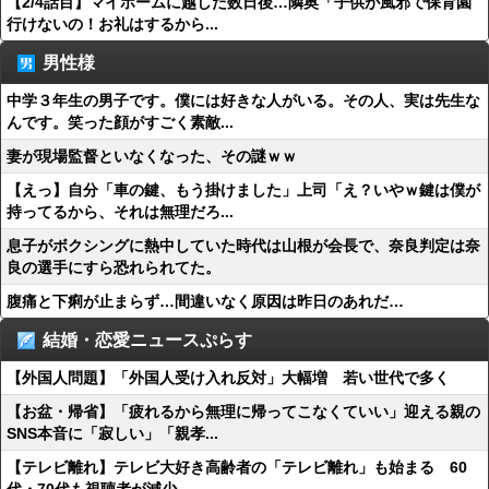
【2/4話目】マイホームに越した数日後…隣奥「子供が風邪で保育園
行けないの！お礼はするから...
男性様
中学３年生の男子です。僕には好きな人がいる。その人、実は先生な
んです。笑った顔がすごく素敵...
妻が現場監督といなくなった、その謎ｗｗ
【えっ】自分「車の鍵、もう掛けました」上司「え？いやｗ鍵は僕が
持ってるから、それは無理だろ...
息子がボクシングに熱中していた時代は山根が会長で、奈良判定は奈
良の選手にすら恐れられてた。
腹痛と下痢が止まらず…間違いなく原因は昨日のあれだ…
結婚・恋愛ニュースぷらす
【外国人問題】「外国人受け入れ反対」大幅増 若い世代で多く
【お盆・帰省】「疲れるから無理に帰ってこなくていい」迎える親の
SNS本音に「寂しい」「親孝...
【テレビ離れ】テレビ大好き高齢者の「テレビ離れ」も始まる 60