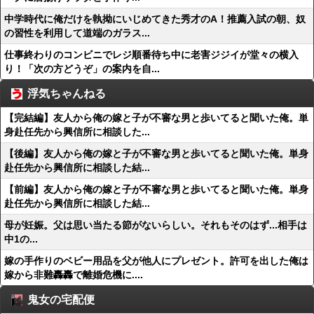
中学時代に俺だけを執拗にいじめてきた秀才のA！推薦入試の朝、奴
の習性を利用して道端のガラス...
仕事終わりのコンビニでレジ順番待ち中に老害ジジイが堂々の横入
り！「次の方どうぞ」の案内を自...
浮気ちゃんねる
【完結編】友人から俺の嫁と子が不審な男と歩いてると聞いた俺。単
身赴任先から興信所に相談した...
【後編】友人から俺の嫁と子が不審な男と歩いてると聞いた俺。単身
赴任先から興信所に相談した結...
【前編】友人から俺の嫁と子が不審な男と歩いてると聞いた俺。単身
赴任先から興信所に相談した結...
母が妊娠。父は思い当たる節がないらしい。それもそのはず...相手は
中1の...
嫁の手作りのベビー用品を父が他人にプレゼント。許可を出した俺は
嫁から非難轟轟で離婚危機に....
鬼女の宅配便