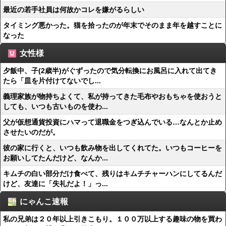
最近の若手社員は何故かコレを嫌がるらしい
タイミング悪かった。猫を拾ったのが年末でそのまま年を越すことに
なった
女性様
夕飯中、子(2歳半)がぐずったので気分転換にお風呂に入れて出てき
たら「皿を片付けてないでし...
義理家族が物持ちよくて、私が持ってきた毛布やおもちゃを使おうと
しても、いつも古いものを使わ...
父が仮想通貨投資にハマって退職金をつぎ込んでいる…なんとか止め
させたいのだが。
彼の家に行くと、いつも飲み物を出してくれてた。いつもコーヒーを
お願いしてたんだけど、なんか...
キムチの白い部分だけ食べて、残りはキムチチャーハンにしてるんだ
けど、友達に「失礼だよ！」っ...
にゃんこ速報
私の兄弟は２０年以上引きこもり。１００万以上する趣味の物を買わ