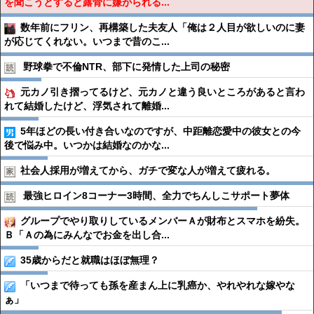
を聞こうとすると露骨に嫌がられる...
数年前にフリン、再構築した夫友人「俺は２人目が欲しいのに妻
が応じてくれない。いつまで昔のこ...
野球拳で不倫NTR、部下に発情した上司の秘密
元カノ引き摺ってるけど、元カノと違う良いところがあると言わ
れて結婚したけど、浮気されて離婚...
5年ほどの長い付き合いなのですが、中距離恋愛中の彼女との今
後で悩み中。いつかは結婚なのかな...
社会人採用が増えてから、ガチで変な人が増えて疲れる。
最強ヒロイン8コーナー3時間、全力でちんしこサポート夢体
グループでやり取りしているメンバーＡが財布とスマホを紛失。
Ｂ「Ａの為にみんなでお金を出し合...
35歳からだと就職はほぼ無理？
「いつまで待っても孫を産まん上に乳癌か、やれやれな嫁やな
ぁ」