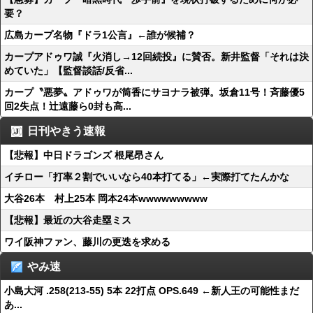
要？
広島カープ名物『ドラ1公言』←誰が候補？
カープアドゥワ誠『火消し→12回続投』に賛否。新井監督「それは決
めていた」【監督談話/反省...
カープ〝悪夢〟アドゥワが筒香にサヨナラ被弾。坂倉11号！斉藤優5
回2失点！辻遠藤ら0封も高...
日刊やきう速報
【悲報】中日ドラゴンズ 根尾昂さん
イチロー「打率２割でいいなら40本打てる」←実際打てたんかな
大谷26本 村上25本 岡本24本wwwwwwwww
【悲報】最近の大谷走塁ミス
ワイ阪神ファン、藤川の更迭を求める
やみ速
小島大河 .258(213-55) 5本 22打点 OPS.649 ←新人王の可能性まだ
あ...