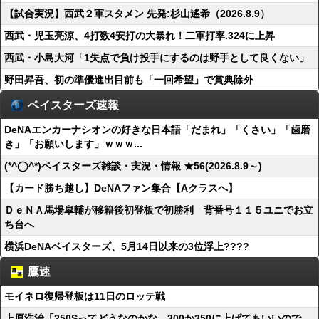
【試合実況】西武２軍スタメン 先発:杉山遙希（2026.8.9）
西武・児玉亮涼、4打数4安打の大暴れ！二軍打率.324に上昇
西武・小島大河「1失点で負け投手にするのは野手として良くない」
野田昇吾、初の準優進出目前も「一回希望」で賞典除外
ベイスターズ速報
DeNAエンカーナシオンの好きな日本語「だまれ」「くさい」「歯磨
き」「お願いします」ｗｗｗ...
(*^◯^*)ベイスターズ雑談・実況・情報 ★56(2026.8.9～)
【カード勝ち越し】DeNAファン集合【Aクラスへ】
ＤｅＮＡ馬場皐輔が移籍後初登板で初勝利 背番号１１５ユニでお立
ち台へ
横浜DeNAベイスターズ、5月14日以来の3位浮上????
鷹速
モイネロ復帰登板は11日のロッテ戦
上原浩治「250Sってどうなのかな。300か350に上げてもいいので