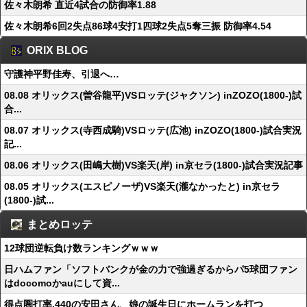
佐々木朗希 直近4試合の防御率1.88
佐々木朗希6回2失点86球4安打1四球2失点5奪三振 防御率4.54
ORIX BLOG
守護神平野佳寿、引退へ…
08.08 オリックス(曽谷龍平)VSロッテ(ジャクソン) inZOZO(1800-)試
合...
08.07 オリックス(寺西成騎)VSロッテ(広池) inZOZO(1800-)試合実況
記...
08.06 オリックス(田嶋大樹)VS楽天(岸) in京セラ(1800-)試合実況記事
08.05 オリックス(エスピノーザ)VS楽天(瀧なかったと) in京セラ
(1800-)試...
まとめロッテ
12球団逆転負け数ランキングｗｗｗ
日ハムファン「ソフトバンクが金の力で強過ぎるからパ5球団ファン
はdocomoかauにして資...
得点圏打率.440の安田さん、娘の誕生日にホームランを打つ