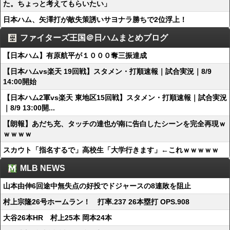
た。ちょっと考えてもらいたい」
日本ハム、矢澤打が敵失策誘いサヨナラ勝ちで2位浮上！
ファイターズ王国＠日ハムまとめブログ
【日本ハム】有原航平が１０００奪三振達成
【日本ハムvs楽天 19回戦】スタメン・打順速報｜試合実況｜8/9
14:00開始
【日本ハム2軍vs楽天 東地区15回戦】スタメン・打順速報｜試合実況
｜8/9 13:00開...
【朗報】あだち充、タッチの達也が南に告白したシーンを完全再現ｗ
ｗｗｗｗ
スカウト「指名するで」高校生「大学行きます」←これｗｗｗｗｗ
MLB NEWS
山本由伸6回途中無失点の好投でドジャースの8連敗を阻止
村上宗隆26号ホームラン！ 打率.237 26本塁打 OPS.908
大谷26本HR 村上25本 岡本24本