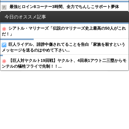
最強ヒロイン8コーナー3時間、全力でちんしこサポート夢体
今日のオススメ記事
シアトル・マリナーズ「伝説のマリナーズ史上最高の50人がこれ
だ！」
巨人ライデル、誹謗中傷されてることを告白「家族を殺すという
メッセージを送るのはやめて下さい...
【巨人対ヤクルト19回戦】ヤクルト、4回表1アウト二三塁からモ
ンテルの犠牲フライで先制！！...