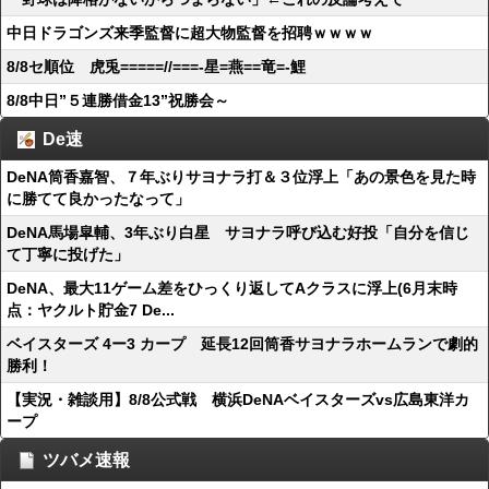
中日ドラゴンズ来季監督に超大物監督を招聘ｗｗｗｗ
8/8セ順位 虎兎=====//===‐星=燕==竜=‐鯉
8/8中日”５連勝借金13”祝勝会～
De速
DeNA筒香嘉智、７年ぶりサヨナラ打＆３位浮上「あの景色を見た時
に勝てて良かったなって」
DeNA馬場皐輔、3年ぶり白星 サヨナラ呼び込む好投「自分を信じ
て丁寧に投げた」
DeNA、最大11ゲーム差をひっくり返してAクラスに浮上(6月末時
点：ヤクルト貯金7 De...
ベイスターズ 4ー3 カープ 延長12回筒香サヨナラホームランで劇的
勝利！
【実況・雑談用】8/8公式戦 横浜DeNAベイスターズvs広島東洋カ
ープ
ツバメ速報