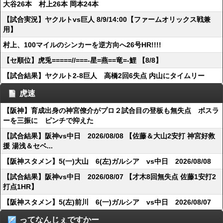
大谷26本 村上26本 岡本24本
【試合実況】ヤクルトvs巨人 8/9/14:00【ファームオリックス戦兼
用】
村上、100マイルのシンカーを逆方向へ26号HR!!!!
【セ順位】虎兎=====//===‐星=燕==竜=‐鯉 【8/8】
【試合結果】ヤクルト2-8巨人 高橋2回6失点 内山にタイムリー
虎速
【阪神】育成出身の神宮僚介がプロ２試合目の登板も無失点 ボスラ
ーを三振に ピンチで抑えた
【試合結果】阪神vs中日 2026/08/08 【佐藤＆大山2安打 神宮好救
援 湯浅＆セベ...
【阪神スタメン】5(一)大山 6(左)ガルシア vs中日 2026/08/08
【試合結果】阪神vs中日 2026/08/07 【才木8回無失点 佐藤1安打2
打点1HR】
【阪神スタメン】5(左)前川 6(一)ガルシア vs中日 2026/08/07
ってなんじぇですかー