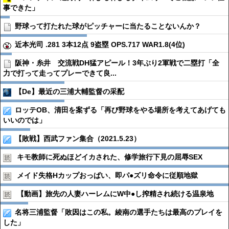
事できた」
野球って打たれた球がピッチャーに当たることないんか？
近本光司 .281 3本12点 9盗塁 OPS.717 WAR1.8(4位)
阪神・糸井 交流戦DH猛アピール！3年ぶり2軍戦で二塁打「全
力で打って走ってプレーできて良...
【De】最近の三浦大輔監督の采配
ロッテOB、清田を案ずる「再び野球をやる場所を考えてあげても
いいのでは」
【敗戦】西武ファン集合（2021.5.23）
キモ教師に死ぬほどイカされた、修学旅行下見の屈辱SEX
メイド失格Hカップおっぱい、即パ●︎ズリ命令に従順地獄
【動画】旅先の人妻ハーレムにW中●︎し搾精され続ける温泉地
名将三浦監督「敗因はこの私。綾南の選手たちは最高のプレイを
した」