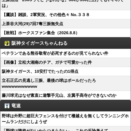
は」
【鷹談】雑談、2軍実況、その他色々 No.３３８
上茶谷大河(29)7回7奪三振無失点
【敗戦】ホークスファン集合（2026.8.8）
阪神タイガースちゃんねる
ベテランである熊谷敬宥が必死すぎるのが見てられない件
【画像】立松大湘南のチア、ガチで可愛かった件
阪神タイガース、10安打でたったの1得点
立石正広の見逃し三振、最後の球はボールだったろ
wwwwwwwwwww
藤川球児はなぜ素直に遊撃手元山、左翼手髙寺ができないのか
竜速
野球は外野に超巨大フェンスを付けて柵越えを無くしてランニングホ
ームランだけにしようぜ
「野球は降格がないからつまらない」←これの反論考えて