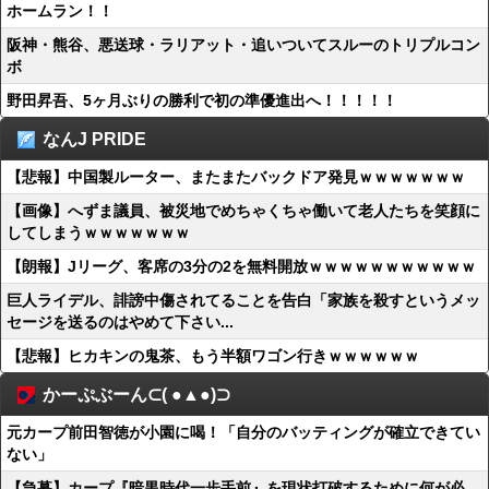
ホームラン！！
阪神・熊谷、悪送球・ラリアット・追いついてスルーのトリプルコン
ボ
野田昇吾、5ヶ月ぶりの勝利で初の準優進出へ！！！！！
なんJ PRIDE
【悲報】中国製ルーター、またまたバックドア発見ｗｗｗｗｗｗｗ
【画像】へずま議員、被災地でめちゃくちゃ働いて老人たちを笑顔に
してしまうｗｗｗｗｗｗｗ
【朗報】Jリーグ、客席の3分の2を無料開放ｗｗｗｗｗｗｗｗｗｗｗ
巨人ライデル、誹謗中傷されてることを告白「家族を殺すというメッ
セージを送るのはやめて下さい...
【悲報】ヒカキンの鬼茶、もう半額ワゴン行きｗｗｗｗｗｗ
かーぷぶーん⊂( ●▲●)⊃
元カープ前田智徳が小園に喝！「自分のバッティングが確立できてい
ない」
【急募】カープ『暗黒時代一歩手前』を現状打破するために何が必