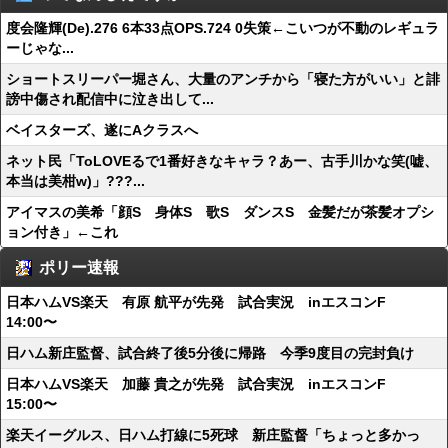
度会隆輝(De).276 6本33点OPS.724 0失策←こいつが不動のレギュラ
ーじゃな...
ショートスリーパー堀さん、大量のアンチから「寝た方がいい」と誹
謗中傷され配信中に泣き出して...
ベイスターズ、遂にAクラスへ
ネット民「ToLOVEるで1番好きなキャラ？あー、古手川かな笑(嘘、
本当は美柑w)」???...
アイマスの美希「顔S 身体S 歌S ダンスS 金髪だが茶髪オプシ
ョン付き」←これ
ポリー速報
日本ハムVS楽天 有原 航平が先発 試合実況 inエスコンF
14:00〜
日ハム新庄監督、試合終了後5分後に帰路 今季9度目の完封負け
日本ハムVS楽天 加藤 貴之が先発 試合実況 inエスコンF
15:00〜
楽天イーグルス、日ハム打線に5死球 新庄監督「ちょっと多かっ