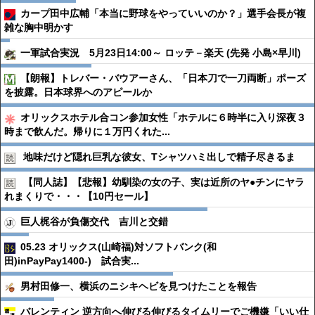
カープ田中広輔「本当に野球をやっていいのか？」選手会長が複
雑な胸中明かす
一軍試合実況 5月23日14:00～ ロッテ－楽天 (先発 小島×早川)
【朗報】トレバー・バウアーさん、「日本刀で一刀両断」ポーズ
を披露。日本球界へのアピールか
オリックスホテル合コン参加女性「ホテルに６時半に入り深夜３
時まで飲んだ。帰りに１万円くれた...
地味だけど隠れ巨乳な彼女、Tシャツハミ出しで精子尽きるま
【同人誌】【悲報】幼馴染の女の子、実は近所のヤ●︎チンにヤラ
れまくりで・・・【10円セール】
巨人梶谷が負傷交代 吉川と交錯
05.23 オリックス(山崎福)対ソフトバンク(和
田)inPayPay1400-) 試合実...
男村田修一、横浜のニシキヘビを見つけたことを報告
バレンティン 逆方向へ伸びる伸びるタイムリーでご機嫌「いい仕