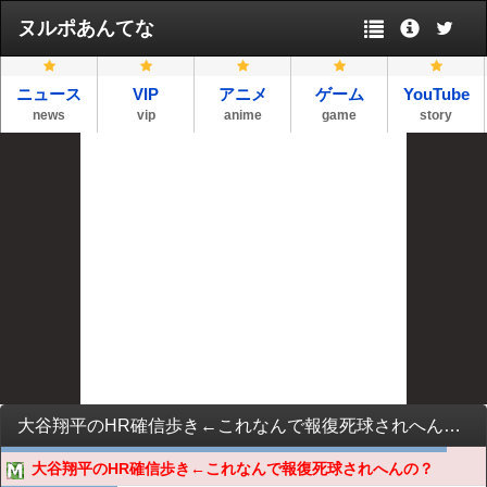
ヌルポあんてな
ニュース
VIP
アニメ
ゲーム
YouTube
news
vip
anime
game
story
大谷翔平のHR確信歩き←これなんで報復死球されへんの？
大谷翔平のHR確信歩き←これなんで報復死球されへんの？