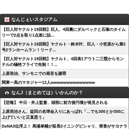
なんじぇいスタジアム
【巨人対ヤクルト19回戦】巨人、4回裏にダルベックと石塚のタイム
リーで2点を取り1点差に詰...
【巨人対ヤクルト19回戦】ヤクルト・鈴木叶、巨人・小笠原から第2
号2ランホームラン！リード...
【巨人対ヤクルト19回戦】ヤクルト、4回表1アウト二三塁からモン
テルの犠牲フライで先制！！...
上原浩治、サンモニでの発言を謝罪
関東一高のマネジャー12人wwwwwwwwwwwwww
なんJ（まとめては）いかんのか？
【悲報】 中日・井上監督、頭部に前方後円墳が発見される
上原浩治さん、益田の名球会入りにあっぱれ「…でも300とか350に
上げていいと正直思う」
DeNA3位浮上！ 馬場皐輔が延長2イニングピシャリ、筒香がサヨナラ