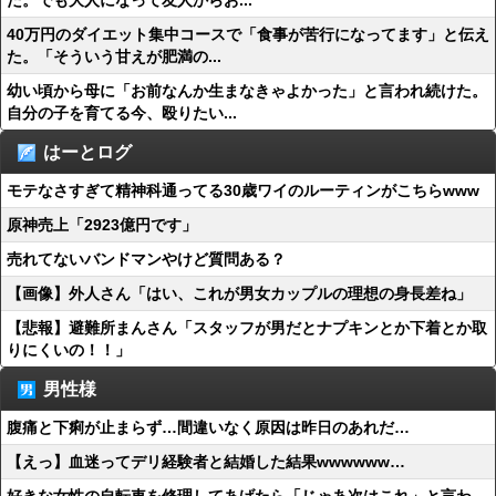
た。でも大人になって友人からお...
40万円のダイエット集中コースで「食事が苦行になってます」と伝え
た。「そういう甘えが肥満の...
幼い頃から母に「お前なんか生まなきゃよかった」と言われ続けた。
自分の子を育てる今、殴りたい...
はーとログ
モテなさすぎて精神科通ってる30歳ワイのルーティンがこちらwww
原神売上「2923億円です」
売れてないバンドマンやけど質問ある？
【画像】外人さん「はい、これが男女カップルの理想の身長差ね」
【悲報】避難所まんさん「スタッフが男だとナプキンとか下着とか取
りにくいの！！」
男性様
腹痛と下痢が止まらず…間違いなく原因は昨日のあれだ…
【えっ】血迷ってデリ経験者と結婚した結果wwwwww…