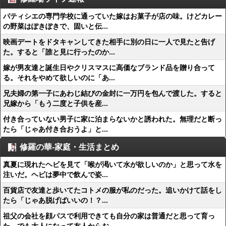
パティシエの専門学校に通っていた嫁はお菓子が店の味。けどカレー
の野菜はぽきぽきで、固いと伝...
映画デートをドタキャンしてきた相手に別の日に一人で見たと告げ
た。すると「誰と見に行ったのか...
嫁が男友達と誕生日やクリスマスに高価なブランド品を贈り合って
る。それをやめて欲しいのに「あ...
兄夫婦の第一子にあわじ結びの金封に一万円を包んで渡した。すると
兄嫁から「もう二度と子供を産...
付き合っていない男子に家に泊まらないかと誘われた。無理だと断っ
たら「じゃあ付き合おうよ」と...
修羅の華-家庭・生活まとめ
真夏に現れたヘビを見て「喉が渇いて水が欲しいのか」と思って水を
注いだ。ヘビは夢中で飲んで姿...
百貨店で友達と歩いてたコトメの服が私のだった。追いかけて話をし
たら「じゃあ脱げばいいの！？...
祖父の会社を顔パスで利用できても自分の家は普通だと思って育っ