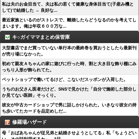
私は夫のお金目当て、夫は私の若くて健康な身体目当て(子産み機と
して)で結婚した → 良好な...
最近家族といるのがストレスで、離婚したらどうなるのかを考えてし
まいます。俺は年収６００万な...
キ○ガイママまとめ保管庫
大型書店でまだ買っていない単行本の最終巻を買おうとしたら最新刊
が売り場になかった。
初めて親友Ａちゃんの家に遊びに行った時、割と大き目な飾り棚にみ
っちり人形が飾られてた。
ペットショップで働いてるけど、こないだスッポンが入荷した。
うちのお父さん医者だけど、SNSで見かけた「自分で施術した部分し
か見てない医師」そっくり。
彼女が中古カードショップで男に話しかけられた。いきなり彼女の持
ち歩いてたカードを品定めしだ...
修羅場ハザード
母「おばあちゃんが従兄弟と結婚させようとしてる」私「ちょうどい