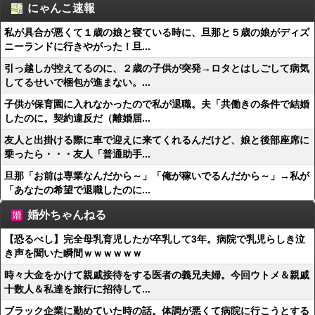
にゃんこ速報
私が具合が悪くて１歳の娘と寝ている時に、旦那と５歳の娘がディズ
ニーランドに行きやがった！旦...
引っ越しが控えてるのに、２歳の子供が突発→ロタとはしごして病気
してるせいで梱包が進まない。...
子供が保育園に入れなかったので私が退職。夫「共働きの条件で結婚
したのに。契約違反だ（離婚届...
友人と出掛ける際に車で迎えに来てくれるんだけど、娘と後部座席に
乗ったら・・・友人「普通助手...
旦那「お前は専業なんだから～」「俺が稼いでるんだから～」→私が
「あなたの希望で退職したのに...
婚外ちゃんねる
【恐るべし】完全母乳育児したが卒乳して3年。病院で乳児らしき泣
き声を聞いた瞬間ｗｗｗｗｗｗ
時々大金をかけて親戚接待をする医者の義兄夫婦。今回ウトメ＆親戚
十数人＆私達を旅行に招待して...
ブラック企業に勤めていた時の話。体調が悪くて病院に行こうとする