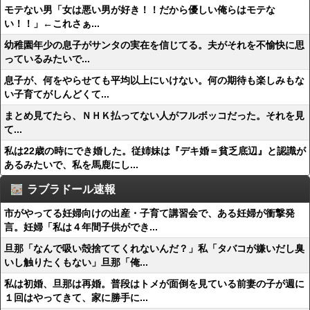
モテない男「女は悪い男が好き！！だから優しい俺らはモテな
い！！」←これさぁ...
幼稚園年少の息子がサンタの実在を信じてる。夫がそれを不愉快に思
っているみたいで...
息子が、何をやらせても平均以上にいけない。何の期待も楽しみもな
い子育てがしんどくて...
まとめ見てたら、ＮＨＫ払ってない人がフルボッコだった。それを見
て...
私は22歳の時にでき婚した。従姉妹は『デキ婚＝貧乏底辺』と認識が
あるみたいで、私を馬鹿にし...
ラブラドール速報
市がやってる妊婦向けの出産・子育て講習会で、ある妊婦が衝撃発
言。妊婦「私は４年間子供ができ...
旦那「なんで吸い殻捨ててくれないんだ？」私「タバコが嫌いだし臭
いし触りたくもない」旦那「俺...
私は初婚、旦那は再婚。普段はトメが面倒を見ている前妻の子が週に
１回はやってきて、家に勝手に...