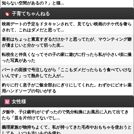
知らない空間があるの？」と猫...
子育てちゃんねる
映画デートの予定をドタキャンされて、見てない映画のチケ代を奢ら
されて、これはダメだと思って...
最初はちょっと素直すぎるだけか？と思ってたが、マウンティング癖
が凄まじいと分かって切った友...
転校生と仲良くなってその子の家に遊びに行ったら私が小さい頃に撮
った写真があった
パートの面接で号泣しながら「ここもダメだったらもう食べていけな
いんです」って熱弁してた人が...
釣りに行く息子がご飯全部おにぎりにしてくれた。わずかにビオレ薬
用ハンドソープの匂いがする
女性様
夕飯中、子(2歳半)がぐずったので気分転換にお風呂に入れて出てき
たら「皿を片付けてないでし...
義理家族が物持ちよくて、私が持ってきた毛布やおもちゃを使おうと
しても、いつも古いものを使わ...