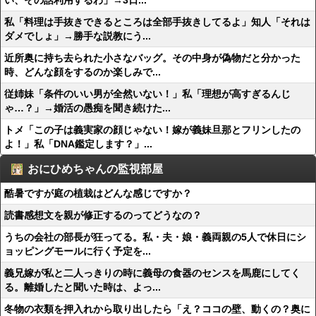
い、その話利用するわ」→3日...
私「料理は手抜きできるところは全部手抜きしてるよ」知人「それは
ダメでしょ」→勝手な説教にう...
近所奥に持ち去られた小さなバッグ。その中身が偽物だと分かった
時、どんな顔をするのか楽しみで...
従姉妹「条件のいい男が全然いない！」私「理想が高すぎるんじ
ゃ…？」→婚活の愚痴を聞き続けた...
トメ「この子は義実家の顔じゃない！嫁が義妹旦那とフリンしたの
よ！」私「DNA鑑定します？」...
おにひめちゃんの監視部屋
酷暑ですが庭の植栽はどんな感じですか？
読書感想文を親が修正するのってどうなの？
うちの会社の部長が狂ってる。私・夫・娘・義両親の5人で休日にシ
ョッピングモールに行く予定を...
義兄嫁が私と二人っきりの時に義母の食器のセンスを馬鹿にしてく
る。離婚したと聞いた時は、よっ...
冬物の衣類を押入れから取り出したら「え？ココの壁、動くの？奥に