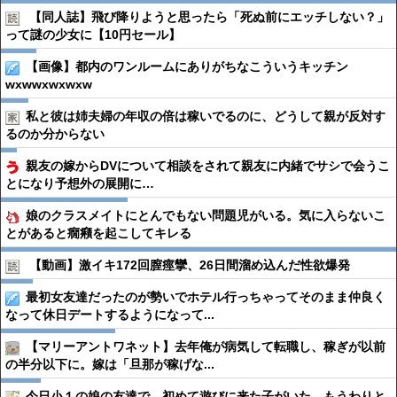
【同人誌】飛び降りようと思ったら「死ぬ前にエッチしない？」
って謎の少女に【10円セール】
【画像】都内のワンルームにありがちなこういうキッチン
wxwwxwxwxw
私と彼は姉夫婦の年収の倍は稼いでるのに、どうして親が反対す
るのか分からない
親友の嫁からDVについて相談をされて親友に内緒でサシで会うこ
とになり予想外の展開に…
娘のクラスメイトにとんでもない問題児がいる。気に入らないこ
とがあると癇癪を起こしてキレる
【動画】激イキ172回膣痙攣、26日間溜め込んだ性欲爆発
最初女友達だったのが勢いでホテル行っちゃってそのまま仲良く
なって休日デートするようになって...
【マリーアントワネット】去年俺が病気して転職し、稼ぎが以前
の半分以下に。嫁は「旦那が稼げな...
今日小１の娘の友達で、初めて遊びに来た子がいた。もうわりと