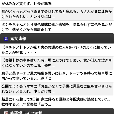
が休みなど貰えず。社長が怒鳴...
母がどっちもどっち論者で会話してると疲れる。ＡさんがＢに迷惑か
けられたらしい、という話には...
ダシをちゃんととり薄色薄味に煮た煮物を、味見もせずに色を見ただ
けで「薄そうだから味訂正して...
鬼女速報
【キチトメ】トメが私と夫の共通の友人Aをパシリのように扱ってい
たことが発覚し・・・
【毒親】妹の車を借りた時、塀にぶつけてしまい、妹が凹んで泣きそ
うになっていたので…私「修理...
息子と某ドーナツ屋の福袋を買いに行き、ドーナツを持って駐車場に
向かって歩いていると…泥「２...
公園でよく会うママに「お金がなくて子供に満足なご飯を食べさせら
れない」と言われ、少しだけ買...
新居に引っ越して3日後､家に帰ると旦那と年配夫婦が談笑していた。
挨拶すると…年配夫婦「三つ...
修羅場ライフ速報