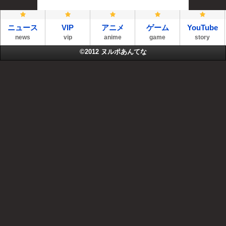
ニュース
VIP
アニメ
ゲーム
YouTube
news
vip
anime
game
story
©2012
ヌルポあんてな