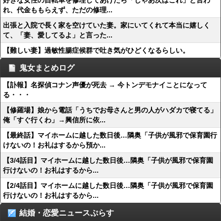
好きな女性の自転車を修理してあげたら「じゃあ次はこれ」と言わ
れ、代金ももらえず、ただの修理...
出張と入院で長く家を空けていた妻。家にいてくれて本当に嬉しく
て、「妻、愛してるよ」と言った...
【難しい妻】過敏性腸症候群で吐き気がひどくなるらしい。
鬼女まとめログ
【訃報】名探偵コナン声優が死去 → 今トンデモナイことになって
る・・・
【修羅場】娘から電話「うちでお母さんと男の人がハダカで寝てる」
俺「すぐ行くわ」→興信所に依...
【最終話】マイホームに越した数日後…隣奥「子供が風邪で保育園行
けないの！お礼はするから預か...
【3/4話目】マイホームに越した数日後…隣奥「子供が風邪で保育園
行けないの！お礼はするから...
【2/4話目】マイホームに越した数日後…隣奥「子供が風邪で保育園
行けないの！お礼はするから...
結婚・恋愛ニュースぷらす