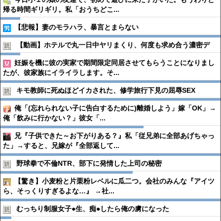
帰る時間ギリギリ。私「おうちどこ...
【悲報】妻のモラハラ、暴言とまらない
【動画】ホテルで丸一日中ヤリまくり、何度も求め合う濃密デ
妊娠を機に彼の実家で期間限定同居させてもらうことになりまし
たが、彼家族にイライラします。そ...
キモ教師に死ぬほどイカされた、修学旅行下見の屈辱SEX
俺「(忘れられない子に告白するために)離婚しよう」嫁「OK」→
俺「飲みに行かない？」彼女「...
兄『子供できた～お下がりある？』私「従兄弟に全部あげちゃっ
た」→すると、兄嫁が『全部返して...
野球拳で不倫NTR、部下に発情した上司の秘密
【驚き】小麦粉と片栗粉レベルに瓜二つ。会社のみんな『アイツ
ら、そっくりすぎるよな…』 →社...
むっちり制服女子●︎生、痴●︎したら俺の虜になった