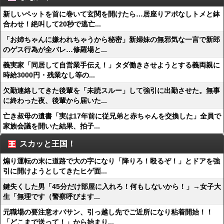
新しいペットを首に巻いて玄関を開けたら…居座りアポなしトメと鉢
合わせ！絶叫して20秒で逃亡...
「お姉ちゃんに嫌われちゃうから秘密」新婦妹の無邪気な一言で新郎
のゲス行為が全バレ…修羅場と...
義実家「同居して自営業手伝え！」タダ働きさせようとする義両親に
時給3000円・残業なし等の...
欠勤連絡してきた後輩を「未読スルー」して強引に出勤させた。無事
に終わった夜、後輩から届いた...
亡き叔母の遺書「実は17年前に従兄弟と赤ちゃんを交換した」全員で
家族会議を開いた結果、拍子...
スカッと王国！
煽り運転の末に道路で大の字になり「降りろ！殴るぞ！」とドアを強
引に開けようとしてきたヒゲ面...
鍵失くした男「45分だけ部屋に入れろ！何もしないから！」→女子大
生「無理です（警察呼びます...
元職場の要注意オバサン、引っ越し先でご近所になり粘着開始！！
「どこまで送って！」から始まり...