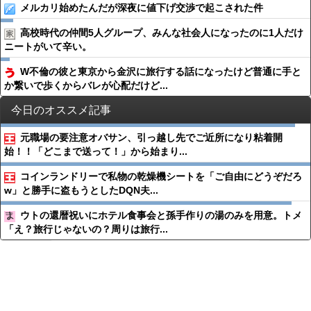
メルカリ始めたんだが深夜に値下げ交渉で起こされた件
高校時代の仲間5人グループ、みんな社会人になったのに1人だけ
ニートがいて辛い。
W不倫の彼と東京から金沢に旅行する話になったけど普通に手と
か繋いで歩くからバレが心配だけど...
今日のオススメ記事
元職場の要注意オバサン、引っ越し先でご近所になり粘着開
始！！「どこまで送って！」から始まり...
コインランドリーで私物の乾燥機シートを「ご自由にどうぞだろ
w」と勝手に盗もうとしたDQN夫...
ウトの還暦祝いにホテル食事会と孫手作りの湯のみを用意。トメ
「え？旅行じゃないの？周りは旅行...