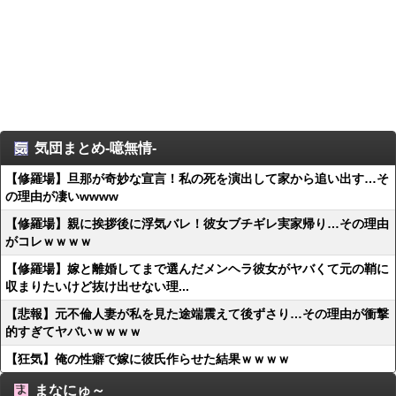
気団まとめ-噫無情-
【修羅場】旦那が奇妙な宣言！私の死を演出して家から追い出す…そ
の理由が凄いwwww
【修羅場】親に挨拶後に浮気バレ！彼女ブチギレ実家帰り…その理由
がコレｗｗｗｗ
【修羅場】嫁と離婚してまで選んだメンヘラ彼女がヤバくて元の鞘に
収まりたいけど抜け出せない理...
【悲報】元不倫人妻が私を見た途端震えて後ずさり…その理由が衝撃
的すぎてヤバいｗｗｗｗ
【狂気】俺の性癖で嫁に彼氏作らせた結果ｗｗｗｗ
まなにゅ～