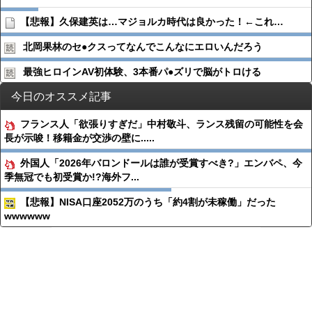
【悲報】久保建英は…マジョルカ時代は良かった！←これ…
北岡果林のセ●︎クスってなんでこんなにエロいんだろう
最強ヒロインAV初体験、3本番パ●︎ズリで脳がトロける
今日のオススメ記事
フランス人「欲張りすぎだ」中村敬斗、ランス残留の可能性を会
長が示唆！移籍金が交渉の壁に.....
外国人「2026年バロンドールは誰が受賞すべき?」エンバペ、今
季無冠でも初受賞か!?海外フ...
【悲報】NISA口座2052万のうち「約4割が未稼働」だった
wwwwww