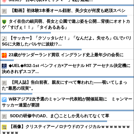
【動画】初体験3本番オール顔射、美少女が何度も絶頂スペシ
タイ在住の細貝萌、長女と公園で遊ぶ姿を公開…背後にオオトカ
ゲ「すげぇ！！」「タイあるある」
【サッカー】「クソッタレだ！」「なんだよ。失せろ」CLでパリ
SGに大敗したバルサに波紋!?...
23歳がサンダーランド買収 イングランド史上最年少の会長に
◆UEL◆R32-1st ベンフィカ×アーセナル HT アーセナル決定機に
決めきれずスコア...
【同人誌】告白前夜、親友にすべて奪われた――覗いてしまっ
た“最悪の現実”。
W杯アジア2次予選のミャンマー代表戦が開催延期に ミャンマー
サッカー連盟が要請
SODの研修中のAD、ま◯ことしか見られてなくて草
【画像】クリスティアーノロナウドのフィジカルｗｗｗｗｗｗｗ
ｗｗｗｗ