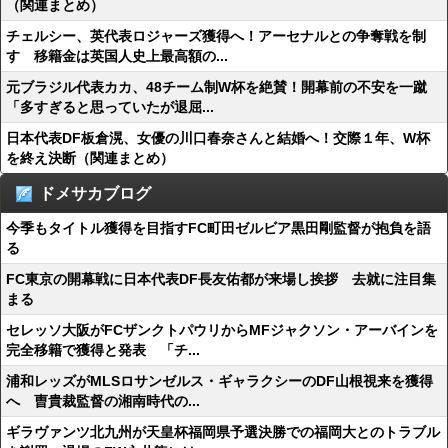
（関連まとめ）
チェルシー、英代表ロジャーズ獲得へ！アーセナルとの争奪戦を制
す 移籍金は英国人史上最高額の...
元ブラジル代表カカ、48チーム制W杯を絶賛！開幕前の不安を一蹴
「多すぎると思っていたが退屈...
日本代表DF板倉滉、女優の川口春奈さんと結婚へ！交際１年、W杯
を終え決断（関連まとめ）
ドメサカブログ
今季もタイトル獲得を目指すFC町田ゼルビア黒田剛監督が抱負を語
る
FC東京の開幕戦に日本代表DF長友佑都が来場し挨拶 去就に注目集
まる
セレッソ大阪がFCザンクトパウリからMFジャクソン・アーバインを
完全移籍で獲得と発表 「チ...
浦和レッズがMLSロサンゼルス・ギャラクシーのDF山根視来を獲得
へ 曺貴裁監督の湘南時代の...
ギラヴァンツ北九州が天皇杯福岡県予選決勝での福岡大とのトラブル