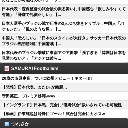
んなことが可能なのか？」「サ...
日本代表・森保監督の試合後の振る舞いに中国感心「親しみやすくて
有能」「謙虚で礼儀正しい」【...
日本人選手がブラジル戦で圧巻の3人ぶち抜きドリブル！中国人「バ
ケモンだ」「風のような男」【...
中国人「恐ろしい」「日本のスタイルが大好き」サッカー日本代表の
ブラジル戦初勝利に中国驚嘆【...
日本代表のブラジル撃破に東南アジア衝撃「強すぎる「韓国は日本を
見習わないと」「アジアは彼ら...
SAMURAI Footballers
20歳の市原吏音、ついに欧州デビュー！キター!!!!
【悲報】日本代表、またDFが離脱…
守田英正、プレミア移籍www
【イングランド】日本戦、完全に“選考試合”扱いされている可能性
【動画】伊東純也は冷静にゴール！試合は完全にカオスw
つれさか