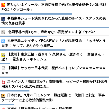
懲りないネイマール、不適切投稿で再び出場停止処分？バルサ戦
PKに「クソゴール」
◆画像◆シュート決めきれなかった直後のルイス・スアレスの表
情の良さは異常
北岡果林の痴●︎もの、声出せない設定がエロすぎてヤバい
元鹿児島ユナイテッドFCのFWキリノが現役引退 「ありがとう
日本！ そして、ありがとう鹿児...
【悲報】東京五輪→逝きそう 久保さん→逝きそう 齋藤さん→
逝く 堂安さん→キャッシュ...
【朗報】サッカー日本代表、歴代ベストイレブンｗｗｗｗｗｗｗ
ｗｗ
スペイン人「清武2世か?」南野拓実、セビージャ移籍か!?13億円
用意とスペイン紙の報道に現...
日本代表、3月25日ミャンマー戦は延期に…代替日は未定 軍事
クーデターによる政治的混乱の影...
3/25の「日本代表vsミャンマー」戦が延期…