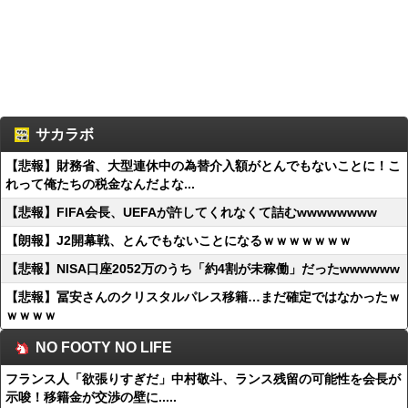
サカラボ
【悲報】財務省、大型連休中の為替介入額がとんでもないことに！こ
れって俺たちの税金なんだよな...
【悲報】FIFA会長、UEFAが許してくれなくて詰むwwwwwwww
【朗報】J2開幕戦、とんでもないことになるｗｗｗｗｗｗｗ
【悲報】NISA口座2052万のうち「約4割が未稼働」だったwwwwww
【悲報】冨安さんのクリスタルパレス移籍…まだ確定ではなかったｗ
ｗｗｗｗ
NO FOOTY NO LIFE
フランス人「欲張りすぎだ」中村敬斗、ランス残留の可能性を会長が
示唆！移籍金が交渉の壁に.....