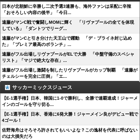
日本が北朝鮮に辛勝し二次予選3連勝も、海外ファンは采配に辛辣
「おそろしい内容の後半」「今日...
遠藤がマンC戦で奮闘しMOMに輝く 「リヴァプールの全てを体現
している」「ダントツでリーグ...
遠藤がマンCと引き分けた天王山で躍動 「デ・ブライネ封じ込め
た」「プレミア最高のボランチ」...
遠藤がフル出場しリヴァプールがELで大勝 「中盤守備のスペシャ
リスト」「マジで絶大な存在」...
遠藤がフル出場し激闘を制したリヴァプールがカップ制覇 「遠藤が
チェルシーを完全に圧倒」「エ...
サッカーミックスジュース
【E-1選手権】日本、韓国に1-0で勝利し、全勝で連覇達成！ジャーメ
インのゴールを守り切る...
【E-1選手権】日本、香港に6発大勝！ジャーメイン良がデビュー戦で
4ゴール！
佐野海舟はそろそろ許されてもいいよな？この逸材を代表に呼ばない
のは大損失だろ