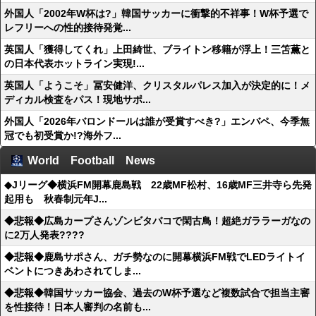
外国人「2002年W杯は?」韓国サッカーに衝撃的不祥事！W杯予選で
レフリーへの性的接待発覚...
英国人「獲得してくれ」上田綺世、ブライトン移籍が浮上！三笘薫と
の日本代表ホットライン実現!...
英国人「ようこそ」冨安健洋、クリスタルパレス加入が決定的に！メ
ディカル検査をパス！現地サポ...
外国人「2026年バロンドールは誰が受賞すべき?」エンバペ、今季無
冠でも初受賞か!?海外フ...
World Football News
◆Jリーグ◆横浜FM開幕鹿島戦 22歳MF松村、16歳MF三井寺ら先発
起用も 秋春制元年J...
◆悲報◆広島カープさんゾンビタバコで閑古鳥！超絶ガララーガなの
に2万人発表????
◆悲報◆鹿島サポさん、ガチ勢なのに開幕横浜FM戦でLEDライトイ
ベントにつきあわされてしま...
◆悲報◆韓国サッカー協会、過去のW杯予選など複数試合で担当主審
を性接待！日本人審判の名前も...