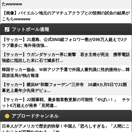
たwwwww
【画像】バイエルン地元のアマチュアクラブとの恒例の試合の結果が
こちらwwwww
フットボール速報
【サッカー】J1鹿島、公式SNS総フォロワー数が296万人超えでJク
ラブ最多に 海外発信強...
【サッカー】ウガンダサッカー界に衝撃 若き主将が死去 携帯電話
強盗に抵抗した末に石で滅多打...
韓国サッカー協会、Ｗ杯アジア予選で外国人審判員に性的接待か…韓
国放送局が独占報道
【サッカー】横浜M“和製フォーデン”三井寺 16歳4カ月5日でJ1開
幕史上最年少先発デビュ...
【サッカー】J2開幕戦、最多観客数更新の可能性「やばい！」 チケ
ット6万超えが発券「見間違...
アブロードチャンネル
日本人がアメリカで歴史的快挙！中国人「恐ろしすぎる」「人間にこ