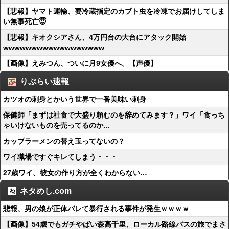
【悲報】ヤマト運輸、要冷蔵指定のカブト虫を冷凍でお届けしてしま
い無事死亡😇
【悲報】キオクシアさん、4万円台の大台にアタック開始
wwwwwwwwwwwwwwwwww
【画像】えみつん、ついに月9女優へ。【声優】
りぷらい速報
カツオの刺身とかいう世界で一番美味い刺身
保健師「まずは社食で大盛り頼むのを辞めてみます？」ワイ「食っち
ゃいけないものを売ってるのか...
カップラーメンの替え玉ってないの？
ワイ職場ですぐキレてしまう・・・
27歳ワイ、彼女の作り方が全くわからない…
ネタめし.com
悲報、男の娘が正体バレて暴行される事件が発生ｗｗｗｗ
【画像】54歳でもガチやばい森高千里、ローカル路線バスの旅でまさ