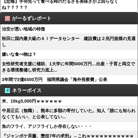
【悲報】手羽先って食べる時のだるさを美味さが上回らなく
ね？？？？？
がーるずレポート
治安が悪い地域の特徴
秋田に国内最大級のＡＩデータセンター 建設費は２兆円規模の見通
し
嫌いな食べ物は？
女性研究者支援に補助、1大学に年間5000万円…出産・子育と両立で
きる環境整備し研究力底上...
3年間で2億6500万円 福岡県議会「海外視察費」公表
ネラーボイス
米、10kg5,000円ｗｗｗｗｗｗ
中居正広（無職）、熊本に多額の寄付していた。知人「誰にも知られ
なくてもいい、と公表してない...
魚のフライ、アジフライしか存在しない・・・
『ジャンポケ斉藤、懲役7年の求刑』←これｗｗｗｗｗｗｗｗｗｗｗ