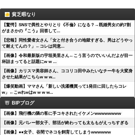
貧乏暇なり
【驚愕】SNSで異性とやりとり《不倫》になる？→既婚男女の約7割
がまさかの『こう』回答して...
【悲報】同性愛者女さん「女と付き合うの地獄すぎる、男はどうやっ
て耐えてんの？」←コレは同意...
【画像】令和最新版の宇垣美里さん←こう言うのでいいんだよが目一
杯詰まってると話題にw w ...
【画像】カリスマ美容師さん、ココリコ田中みたいなチー牛を大変身
させた結果がこちらw w w...
【爆笑動画】ママさん「新しい洗濯機買って1発目に回したらコレ
w」←こwれwはw w w w...
BIPブログ
【画像】飛行機の隣の客に手コキされたイケメンwwwwwwww
【画像】元バレー部女子、部活が終わっても太ももがえっちすぎる
【画像】●●女子、谷間でネコを飼育してしまうwwwwww