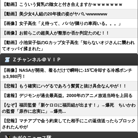
【動画】こういう貧乳の陰女と付き合えますかｗｗｗｗｗｗｗ
【動画】美少女4人組の20年後の姿がヤバいwwwwww
【画像】女子高生「え待って、パパが隣りの車両いる。。。」
【画像】お前らこの超美人が整形か否か判定たのむ！！
【動画】小池栄子似のGカップ女子高生「知らないオジさんに襲われ
てオッパイ揉まれた」
Ｚチャンネル＠ＶＩＰ
【画像】NASAが開発、着るだけで瞬時に-15℃冷却する冷感ポンチ
ョ3,980円！
【悲報】もう確実にハゲるであろう髪質と抜け具合なんやが！！
【速報】デジモンが過去最高益。2000年のアニメ放送当時を上回る
【なぞ】福田監督「新ケロロに福田組が出ます！」→爆死 ちいかわ
の監督「原作に忠実に」→爆売...
【悲報】マチアプで会う約束してた相手にこの返信送ったらブロック
されたんやが
カガクニュース隊