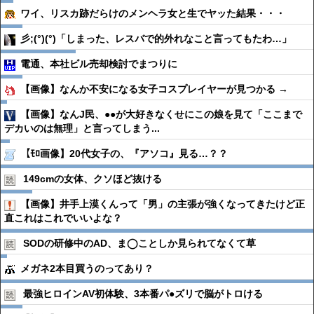
ワイ、リスカ跡だらけのメンヘラ女と生でヤッた結果・・・
彡;(°)(°)「しまった、レスバで的外れなこと言ってもたわ…」
電通、本社ビル売却検討でまつりに
【画像】なんか不安になる女子コスプレイヤーが見つかる →
【画像】なんJ民、●●が大好きなくせにこの娘を見て「ここまで
デカいのは無理」と言ってしまう...
【ﾓﾛ画像】20代女子の、『アソコ』見る…？？
149cmの女体、クソほど抜ける
【画像】井手上漠くんって「男」の主張が強くなってきたけど正
直これはこれでいいよな？
SODの研修中のAD、ま◯ことしか見られてなくて草
メガネ2本目買うのってあり？
最強ヒロインAV初体験、3本番パ●︎ズリで脳がトロける