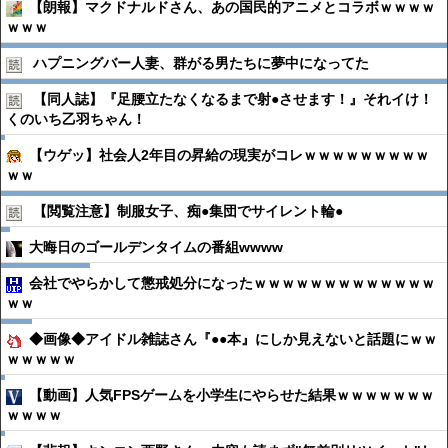
【朗報】マクドナルドさん、あの国民的アニメとコラボｗｗｗｗ
ｗｗｗ
ハプニングバー人妻、群がる男たちに夢中になってた
【同人誌】『足腰立たなくなるまで射●︎させます！』それイけ！
くのいち乙羽ちゃん！
【ウゲッ】社会人2年目の昇給の現実がコレｗｗｗｗｗｗｗｗｗ
ｗｗ
【閲覧注意】制服女子、痴●︎集団でサイレント輪●︎
大晦日のゴールデンタイムの番組wwww
会社でやらかして懲戒処分になったｗｗｗｗｗｗｗｗｗｗｗｗｗ
ｗｗ
◆画像◆アイドル雑誌さん『●●本』にしか見えないと話題にｗｗ
ｗｗｗｗｗ
【動画】人気FPSゲームを小学生にやらせた結果ｗｗｗｗｗｗｗ
ｗｗｗｗ