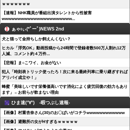
ｗｗｗｗｗｗｗ
【速報】NHK職員が番組出演タレントから性被害
wwwwwwwwwwwwwwwwwwwwww...
ぁゃιぃ(*ﾟーﾟ)NEWS 2nd
犬と猫って金持ちしか飼えんくない？
ヒカル「浮気OK」動画投稿から24時間で登録者数500万人割れ12万
人減、コメント約４万件...
【悲報】ま○こワイ、お金がない
犯人「時刻表トリック使ったろ！次に来る最終列車に乗り継ぎすれば
アリバイ成立や！」
蜂蜜「美味しいです栄養価高いです消化によく疲労回復の効力もあり
ます」←お前らが飲まない理由
ひま速(°∀°) -暇つぶし速報-
【画像】村重杏奈さん(30)のお〇ぱいがコチラwwwwwwwwwwww
【画像】避難所の女がHすぎるｗｗｗｗｗ