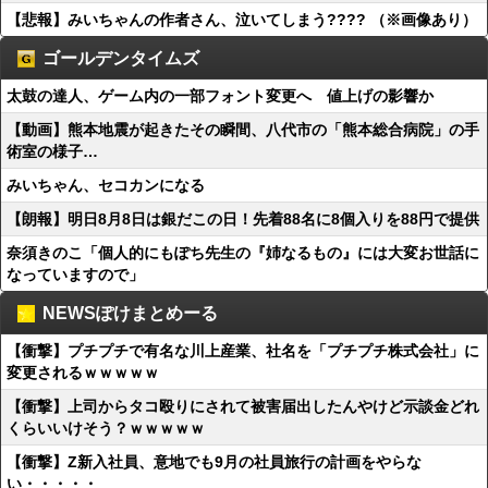
【悲報】みいちゃんの作者さん、泣いてしまう???? （※画像あり）
ゴールデンタイムズ
太鼓の達人、ゲーム内の一部フォント変更へ 値上げの影響か
【動画】熊本地震が起きたその瞬間、八代市の「熊本総合病院」の手
術室の様子…
みいちゃん、セコカンになる
【朗報】明日8月8日は銀だこの日！先着88名に8個入りを88円で提供
奈須きのこ「個人的にもぽち先生の『姉なるもの』には大変お世話に
なっていますので」
NEWSぽけまとめーる
【衝撃】プチプチで有名な川上産業、社名を「プチプチ株式会社」に
変更されるｗｗｗｗｗ
【衝撃】上司からタコ殴りにされて被害届出したんやけど示談金どれ
くらいいけそう？ｗｗｗｗｗ
【衝撃】Z新入社員、意地でも9月の社員旅行の計画をやらな
い・・・・・