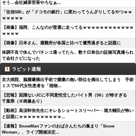
そう…会社滅茶苦茶やろなぁ...
「住信SBI」が「ドコモの銀行」に変わってうんざりしてるやつｗｗ
ｗｗｗｗｗ
【画像】福岡、こんなのが普通に走ってるｗｗｗｗｗｗｗｗｗｗｗｗ
ｗｗｗｗ
【画像】日本さん、避難所が各国と比べて優秀過ぎると話題に
体調不良で休んでパチンコ通ってたら、数十日単位の証拠写真撮られ
て会社クビになった
ラビット速報
京大病院、脳腫瘍摘出手術で腫瘍の無い部位を摘出してしまう 手術
ミスで50代女性患者を「植物...
【悲報】面識ないJCに不同意性交したバイト男（56）が怖すぎる
千葉県（※画像あり）
【動画】高須幹弥先生にキレるショートスリーパー・堀大輔氏が怖い
と話題にｗｗｗｗｗｗｗｗｗｗ...
【速報】SnowManファンのおばさんたちの集まり「Snow
Woman」、ライブ開催決定...