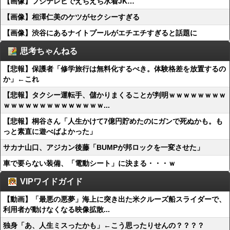
【画像】フジテレビでえちえち水着JK…
【画像】相澤仁美のケツがセクシーすぎる
【画像】渋谷にあるナイトプールがエチエチすぎると話題に
思考ちゃんねる
【悲報】保護者「修学旅行は無料化するべき。体験格差を放置するの
か」←これ
【悲報】タクシー運転手、儲かりまくることが判明ｗｗｗｗｗｗｗｗ
ｗｗｗｗｗｗｗｗｗｗｗｗｗｗ...
【悲報】桐谷さん「人生かけて7億円貯めたのにガンで死ぬかも。も
っと素直に遊べばよかった」
サカナ山口、アジカン後藤「BUMPが邦ロックを一変させた」
車で要らない装備、「電動シート」に決まる・・・ｗ
VIPワイドガイド
【動画】「最悪の悪夢」海上に突き出た米クルーズ船スライダーで、
利用者が動けなくなる映像拡散...
独身「あ、人生ミスったかも」←こう思ったりせんの？？？？