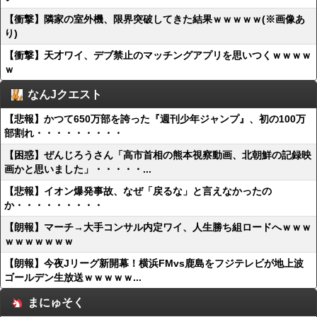
【衝撃】隣家の室外機、限界突破してきた結果ｗｗｗｗｗ(※画像あ
り)
【衝撃】天才ワイ、デブ禁止のマッチングアプリを思いつくｗｗｗｗ
ｗ
なんJクエスト
【悲報】かつて650万部を誇った『週刊少年ジャンプ』、初の100万
部割れ・・・・・・・・・
【困惑】ぜんじろうさん「高市首相の熊本視察動画、北朝鮮の記録映
画かと思いました」・・・・・...
【悲報】イオン爆発事故、なぜ「戻るな」と言えなかったの
か・・・・・・・・・
【朗報】マーチ→大手コンサル内定ワイ、人生勝ち組ロードへｗｗｗ
ｗｗｗｗｗｗｗ
【朗報】今夜Jリーグ新開幕！横浜FMvs鹿島をフジテレビが地上波
ゴールデン生放送ｗｗｗｗｗ...
まにゅそく