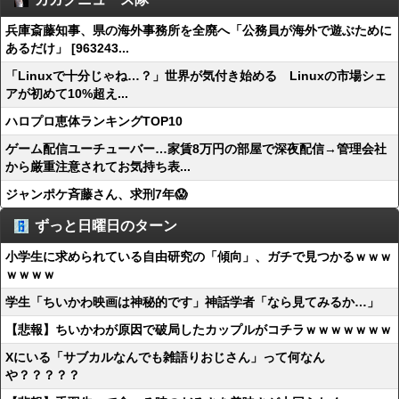
兵庫斎藤知事、県の海外事務所を全廃へ「公務員が海外で遊ぶために
あるだけ」 [963243...
「Linuxで十分じゃね…？」世界が気付き始める Linuxの市場シェ
アが初めて10%超え...
ハロプロ恵体ランキングTOP10
ゲーム配信ユーチューバー…家賃8万円の部屋で深夜配信→管理会社
から厳重注意されてお気持ち表...
ジャンポケ斉藤さん、求刑7年😱
ずっと日曜日のターン
小学生に求められている自由研究の「傾向」、ガチで見つかるｗｗｗ
ｗｗｗｗ
学生「ちいかわ映画は神秘的です」神話学者「なら見てみるか…」
【悲報】ちいかわが原因で破局したカップルがコチラｗｗｗｗｗｗｗ
Xにいる「サブカルなんでも雑語りおじさん」って何なん
や？？？？？