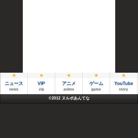
ニュース
VIP
アニメ
ゲーム
YouTube
news
vip
anime
game
story
©2012
ヌルポあんてな