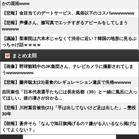
かの混浴www
【悲報】金目当てのデートサービス、風俗以下のコスパwwwwwww
【悲報】声優さん、膝写真でエッチすぎるアピールをしてしまう
wwwww
【議論】梨泰院は六本木じゃなくて渋谷に近い？韓国の地形に見るぶ
っちゃけ話ｗｗｗｗ
まとめ太郎
【画像】野球観戦中のJK集団さん、テレビカメラに撮影されてしま
うwwwwwwww
【悲報】藤井聡太(23)昼食のレギュレーション違反で失格wwwww
吉田麻也「日本代表選手たちには長友佑都（39）と一緒に風呂に入っ
てほしい。彼の凄さが分かる...
【悲報】川村葉音被告(21)「手は出してないけど足は出した」→懲役
30年
【朗報】蒼井そら「なんで旭日旗掲げるの？嫌がる人いるなら掲げな
くてよくない？」