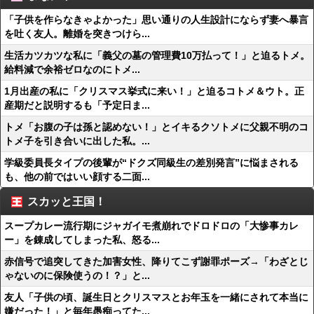
「子供を作らなきゃよかった」思い通りの人生設計にならず妻へ暴言
を吐く友人。離婚を突きつけら...
生活カツカツな私に「義父の墓の管理費10万払って！」と迫るトメ。
給料減で余裕ゼロなのにトメ...
1月出産の私に「クリスマス挙式に来い！」と迫るコトメ＆ウト。正
産期だと説明するも「予定日ま...
トメ「お腹の子は孫と認めない！」とイキるクソトメに父親不明のコ
トメ子を引き合いに出した私。...
学級委員長タイプの後輩が“ドクズ同級生の差別発言”に悩まされる
も、他の前ではいい顔する二面...
スカッと王国！
スープカレー流行期にジャガイモ煮崩れでドロドロの「大惨事カレ
ー」を錬成してしまった私、怒る...
赤信号で追突してきた加害女性、降りてこず謝罪ポーズ→「わざとじ
ゃないのに保険使うの！？」と...
友人「子供の頃、誕生日とクリスマスとお年玉を一緒にされて本当に
嫌だった！」と毎年愚痴ってた...