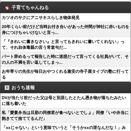
子育てちゃんねる
カツオのサクにアニサキスらしき物体発見
20年くらい前だけど当時お付き合いがあった仲間が神社に赤いものを
身につけちゃいけないと言っ...
「『きれいに書きなさい』と言ってもきれいに書いてくれない」っ
て、それ自体毒親の言う常套句だ...
パート辞めるって報告した時に迷惑だって言ってくる社員がいて、そ
の人の不満を言い返してしまっ...
お年寄りの先生が毎日おやつくれる激安の寺子屋タイプの塾に行って
る
おうち速報
DVが当たり前だった父は母と別居したとたん憑き物が落ちたみたい
に落ち着いた
私「愛妻弁当は旦那の同僚君が食べないとでしょ」同僚「いや弁当に
飽きてて捨ててるんだ」
「xxじゃない」という意味でいうと「そうかxxの逆なんだな！」み