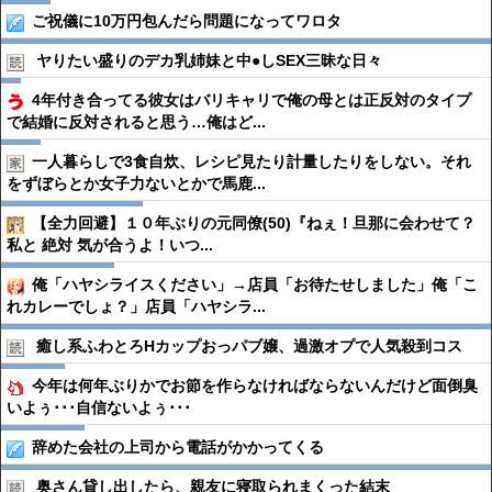
ご祝儀に10万円包んだら問題になってワロタ
ヤりたい盛りのデカ乳姉妹と中●︎しSEX三昧な日々
4年付き合ってる彼女はバリキャリで俺の母とは正反対のタイプ
で結婚に反対されると思う…俺はど...
一人暮らしで3食自炊、レシピ見たり計量したりをしない。それ
をずぼらとか女子力ないとかで馬鹿...
【全力回避】１０年ぶりの元同僚(50)『ねぇ！旦那に会わせて？
私と 絶対 気が合うよ！いつ...
俺「ハヤシライスください」→店員「お待たせしました」俺「こ
れカレーでしょ？」店員「ハヤシラ...
癒し系ふわとろHカップおっパブ嬢、過激オプで人気殺到コス
今年は何年ぶりかでお節を作らなければならないんだけど面倒臭
いよぅ･･･自信ないよぅ･･･
辞めた会社の上司から電話がかかってくる
奥さん貸し出したら、親友に寝取られまくった結末