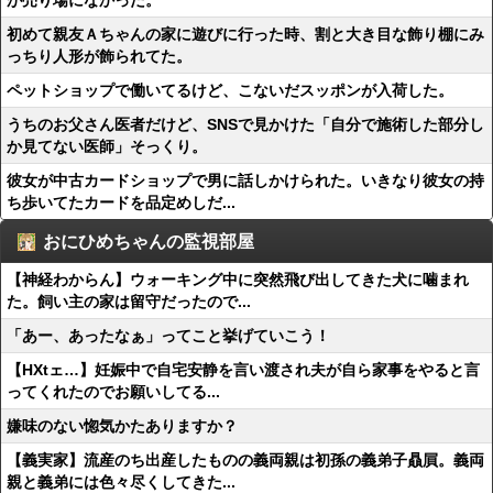
が売り場になかった。
初めて親友Ａちゃんの家に遊びに行った時、割と大き目な飾り棚にみ
っちり人形が飾られてた。
ペットショップで働いてるけど、こないだスッポンが入荷した。
うちのお父さん医者だけど、SNSで見かけた「自分で施術した部分し
か見てない医師」そっくり。
彼女が中古カードショップで男に話しかけられた。いきなり彼女の持
ち歩いてたカードを品定めしだ...
おにひめちゃんの監視部屋
【神経わからん】ウォーキング中に突然飛び出してきた犬に噛まれ
た。飼い主の家は留守だったので...
「あー、あったなぁ」ってこと挙げていこう！
【HXtェ…】妊娠中で自宅安静を言い渡され夫が自ら家事をやると言
ってくれたのでお願いしてる...
嫌味のない惚気かたありますか？
【義実家】流産のち出産したものの義両親は初孫の義弟子贔屓。義両
親と義弟には色々尽くしてきた...