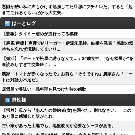
悪阻が酷い私に声もかけず勉強してた旦那にブチキレた。すると「起
きてこれるくらいだから大丈夫...
はーとログ
【悲報】タイミー虐めが流行ってる模様
【麻雀/声優】声優でMリーガー・伊達朱里紗、結婚を発表「感謝の気
持ちを忘れず活動してまいり...
【婚活】「デートで松屋に誘うなんて…」34歳女性、“なぜ松屋か”を
裏読みしすぎて交際終了。...
農家「トマトが赤くなったで」お前ら「そうですね」農家さん「ニー
トは対話力不足だ」
居酒屋で美味い一品料理を見つけた時の感動
男性様
【愕然】母から『あんたの婚約者(女)を調べた。別れなさい』←この
あと母に感謝した訳がこれ
古い家があった土地でも、地盤改良が必要なケースがある。