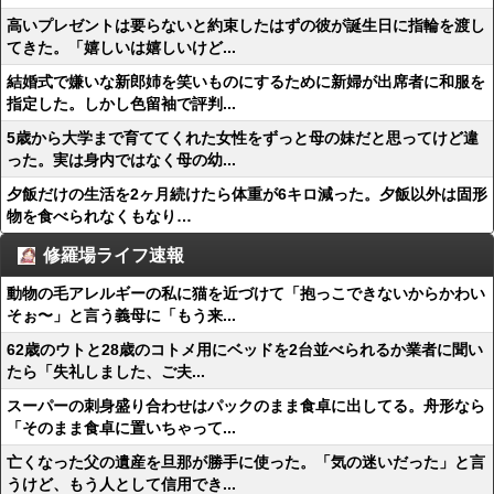
高いプレゼントは要らないと約束したはずの彼が誕生日に指輪を渡し
てきた。「嬉しいは嬉しいけど...
結婚式で嫌いな新郎姉を笑いものにするために新婦が出席者に和服を
指定した。しかし色留袖で評判...
5歳から大学まで育ててくれた女性をずっと母の妹だと思ってけど違
った。実は身内ではなく母の幼...
夕飯だけの生活を2ヶ月続けたら体重が6キロ減った。夕飯以外は固形
物を食べられなくもなり…
修羅場ライフ速報
動物の毛アレルギーの私に猫を近づけて「抱っこできないからかわい
そぉ〜」と言う義母に「もう来...
62歳のウトと28歳のコトメ用にベッドを2台並べられるか業者に聞い
たら「失礼しました、ご夫...
スーパーの刺身盛り合わせはパックのまま食卓に出してる。舟形なら
「そのまま食卓に置いちゃって...
亡くなった父の遺産を旦那が勝手に使った。「気の迷いだった」と言
うけど、もう人として信用でき...