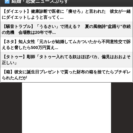
結婚・恋愛ニュースぷらす
【ダイエット】健康診断で医者に「痩せろ」と言われた 彼女が一緒
にダイエットしようと言ってく...
【騒音トラブル】「うるさい」で消える？ 夏の風物詩“盆踊り”存続
の危機 会場数は20年で半...
【ネタ】知人女性「元カレが結婚してムカついたから不同意性交で訴
えると脅したら500万円貰え...
【タトゥー】彫師「タトゥー入れてる奴はほぼバカ、偏見はおおよそ
正しい」
【箱】彼女に誕生日プレゼントで貰った財布の箱を捨てたらブチギレ
られたんだが