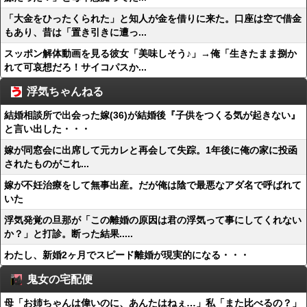
「大金をひったくられた」と知人が金を借りに来た。口座は空で借金
もあり、昔は「置き引きに遭っ...
スッポン解体動画を見る彼女「美味しそう♪」→俺「生きたまま捌か
れて可哀想だろ！サイコパスか...
浮気ちゃんねる
結婚相談所で出会った嫁(36)が結婚後『子供をつくる気が起きない』
と言い出した・・・
嫁が同窓会に出席して元カレと再会して失踪。1年後に俺の家に投函
されたものがこれ...
嫁が不妊治療をして無事出産。だが俺は陰で最悪なアダ名で呼ばれて
いた
浮気発覚の旦那が「この離婚の原因は君の浮気って事にしてくれない
か？」と打診。断った結果.....
わたし、新婚2ヶ月でスピード離婚が現実的になる・・・
鬼女の宅配便
母「お姉ちゃんは偉いのに、あんたはねぇ…」私「また比べるの？」