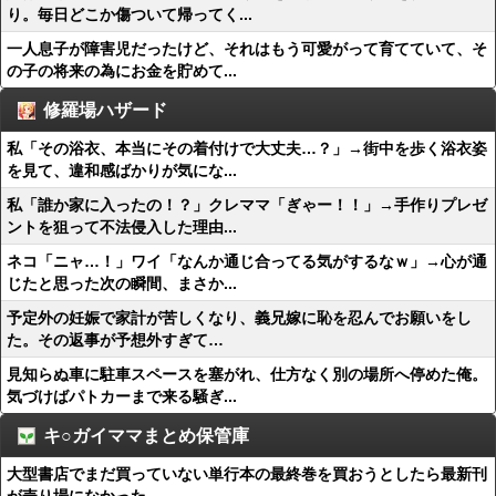
り。毎日どこか傷ついて帰ってく...
一人息子が障害児だったけど、それはもう可愛がって育てていて、そ
の子の将来の為にお金を貯めて...
修羅場ハザード
私「その浴衣、本当にその着付けで大丈夫…？」→街中を歩く浴衣姿
を見て、違和感ばかりが気にな...
私「誰か家に入ったの！？」クレママ「ぎゃー！！」→手作りプレゼ
ントを狙って不法侵入した理由...
ネコ「ニャ…！」ワイ「なんか通じ合ってる気がするなｗ」→心が通
じたと思った次の瞬間、まさか...
予定外の妊娠で家計が苦しくなり、義兄嫁に恥を忍んでお願いをし
た。その返事が予想外すぎて…
見知らぬ車に駐車スペースを塞がれ、仕方なく別の場所へ停めた俺。
気づけばパトカーまで来る騒ぎ...
キ○ガイママまとめ保管庫
大型書店でまだ買っていない単行本の最終巻を買おうとしたら最新刊