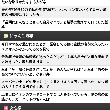
たいな取りかたをする人がネ...
夫の年収が360万で私の年収720万。マンション買いたくてローン審
査の用紙書こうとしたら、...
「昼間にあんなこと言った自分がバカ」と勝手に懺悔すら口にした営
業
にゃんこ速報
今日ママ友が遊びにきたとき、昼寝してる娘に産院の名前の入ったバ
スタオルがかかってるのを見て...
最近義兄夫婦の結婚式があったんだけど、１歳の息子が大事な場面で
大泣きした。義兄嫁ＳＮＳ「１...
旦那「毎日姪に弁当を作って」私「あんたがやれば？」旦那「俺の弁
当のついででいいよ。小さい弁...
スーパーで小エビの天ぷら（１２尾入り４８０円）を買った。レジ係
の人「５７６０円です」私「え...
土曜日にイオンのフードコートでごはんを食べていたら、隣の席の家
族がリンガーハットのちゃんぽ...
女性様