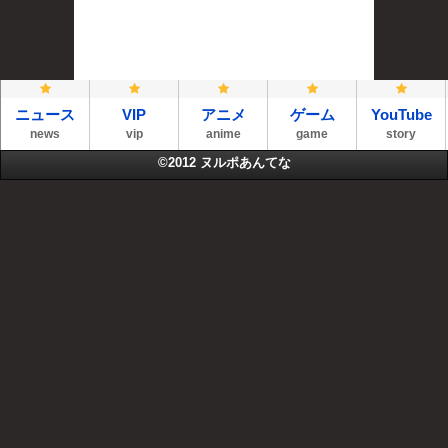
ニュース
VIP
アニメ
ゲーム
YouTube
news
vip
anime
game
story
©2012
ヌルポあんてな