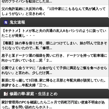
ゼのフライパンを駄目にした旦...
父の免許返納に大反対の母。「1日中家にこもるなんて気が滅入って
しょうがない」と泣きわめく
鬼女速報
【キチトメ】トメが私と夫の共通の友人Aをパシリのように扱ってい
たことが発覚し・・・
【毒親】妹の車を借りた時、塀にぶつけてしまい、妹が凹んで泣きそ
うになっていたので…私「修理...
息子と某ドーナツ屋の福袋を買いに行き、ドーナツを持って駐車場に
向かって歩いていると…泥「２...
公園でよく会うママに「お金がなくて子供に満足なご飯を食べさせら
れない」と言われ、少しだけ買...
新居に引っ越して3日後､家に帰ると旦那と年配夫婦が談笑していた。
挨拶すると…年配夫婦「三つ...
修羅の華-家庭・生活まとめ
家計管理用のPCを確認したら二ヶ月で四桁万円近い使途不明金があ
った。妻を問い詰めたらホスト...