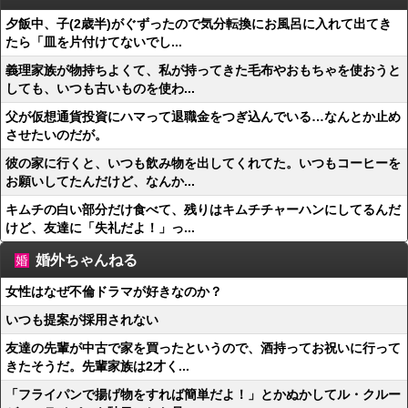
夕飯中、子(2歳半)がぐずったので気分転換にお風呂に入れて出てき
たら「皿を片付けてないでし...
義理家族が物持ちよくて、私が持ってきた毛布やおもちゃを使おうと
しても、いつも古いものを使わ...
父が仮想通貨投資にハマって退職金をつぎ込んでいる…なんとか止め
させたいのだが。
彼の家に行くと、いつも飲み物を出してくれてた。いつもコーヒーを
お願いしてたんだけど、なんか...
キムチの白い部分だけ食べて、残りはキムチチャーハンにしてるんだ
けど、友達に「失礼だよ！」っ...
婚外ちゃんねる
女性はなぜ不倫ドラマが好きなのか？
いつも提案が採用されない
友達の先輩が中古で家を買ったというので、酒持ってお祝いに行って
きたそうだ。先輩家族は2才く...
「フライパンで揚げ物をすれば簡単だよ！」とかぬかしてル・クルー