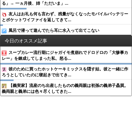
る」→ 一ヵ月後、姉「ただいま」...
友人はお礼も何も言わず、残量がなくなったモバイルバッテリー
とポケットワイファイを返してきて...
風呂で潜って遊んでたら耳に水入って出てこない
今日のオススメ記事
スープカレー流行期にジャガイモ煮崩れでドロドロの「大惨事カ
レー」を錬成してしまった私、怒る...
彼のために買ったホットケーキミックスを隠す姑。彼と一緒に作
ろうとしていたのに寝起きで出てき...
【義実家】流産のち出産したものの義両親は初孫の義弟子贔屓。
義両親と義弟には色々尽くしてきた...