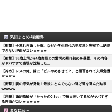
気団まとめ-噫無情-
【衝撃】子連れ再婚した嫁、なぜか学生時代の男友達と密室で…納得
できない理由がコレｗｗｗｗ
【衝撃】38歳上司が24歳奥様との驚愕の馴れ初めを暴露、その内容
がヤバすぎて職場が沈黙した...
【冷め】レスの俺、嫁に「ピルやめさせて？」と拒否されて夫婦危機
ｗｗｗｗ
【衝撃】妻の浮気が発覚！最後にとんでもない逃げ道を選んだ結果
wwwww
【悲報】婚約指輪が「たったの0.3ct」で毎日泣いてる私がヤバすぎ
る理由がコレｗｗｗｗｗ
まなにゅ～