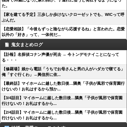
独身で50歳になった家の姉が、子連れに会うと発狂するようになっ
た。
【家を建てる予定】三歩しか歩けないクローゼットでも、WICって呼
ぶんだ。
【恋愛相談】「今後もずっと陰ながら応援するね」と言われた。恋愛
以外の「好き」って、一体何だ...
鬼女まとめログ
【訃報】名探偵コナン声優が死去 → 今トンデモナイことになって
る・・・
【修羅場】娘から電話「うちでお母さんと男の人がハダカで寝てる」
俺「すぐ行くわ」→興信所に依...
【最終話】マイホームに越した数日後…隣奥「子供が風邪で保育園行
けないの！お礼はするから預か...
【3/4話目】マイホームに越した数日後…隣奥「子供が風邪で保育園
行けないの！お礼はするから...
【2/4話目】マイホームに越した数日後…隣奥「子供が風邪で保育園
行けないの！お礼はするから...