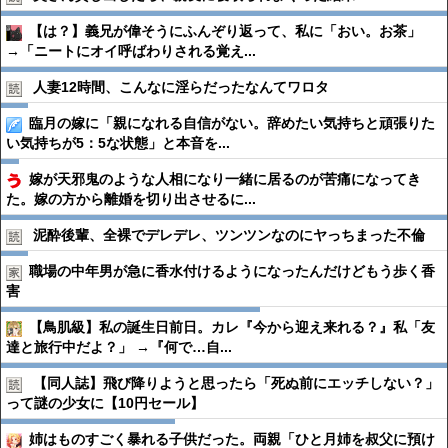
【は？】義兄が偉そうにふんぞり返って、私に「おい。お茶」
→「ニートにオイ呼ばわりされる覚え...
人妻12時間、こんなに淫らだったなんてワロタ
臨月の嫁に「親になれる自信がない。辞めたい気持ちと頑張りた
い気持ちが5：5な状態」と本音を...
嫁が天邪鬼のような人相になり一緒に居るのが苦痛になってき
た。嫁の方から離婚を切り出させるに...
泥酔後輩、全裸でデレデレ、ツンツンなのにヤっちまった不倫
職場の中年男が急に香水付けるようになったんだけどもう歩く香
害
【鳥肌級】私の誕生日前日。カレ『今から迎え来れる？』私「友
達と旅行中だよ？」 →『何で…自...
【同人誌】飛び降りようと思ったら「死ぬ前にエッチしない？」
って謎の少女に【10円セール】
姉はものすごく暴れる子供だった。両親「ひと月姉を叔父に預け