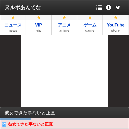
ヌルポあんてな
ニュース
VIP
アニメ
ゲーム
YouTube
news
vip
anime
game
story
彼女できた事ないと正直
彼女できた事ないと正直