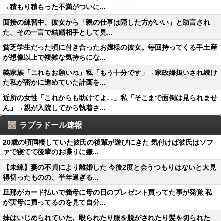
→積もり積もった不満がついに...
面接の練習中、彼女から「親の仕事は隠した方がいい」と助言され
た。その一言で結婚相手として見...
貧乏学生だった頃に付き合ったお嬢様の彼女。毎回持ってくる手土産
が想像以上で複雑な気持ちにな...
義家族「これもお願いね」私「もう十分です」→家政婦扱いされ続け
た私が密かに進めていた計画を...
近所の女性「これからも助けてよ…」私「そこまで面倒は見られませ
ん」→親が入院してから執着さ...
ラブラドール速報
20歳の頃同棲していた彼氏の後輩が遊びにきた 気付けば彼氏はソフ
ァで寝てて後輩のお喋りに嫌...
【未練】妻の不貞により離婚した 今後2度と会うつもりはないと大見
得切ったものの、半年過ぎる...
旦那がカード払いで義母に母の日のプレゼント買ってた事が発覚 私
が実母に買ってるのを見て自分...
妹はいじめられていた。殴られたり服を脱がされたり髪を切られた