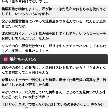
たら「皿を片付けてないでし...
義理家族が物持ちよくて、私が持ってきた毛布やおもちゃを使おうと
しても、いつも古いものを使わ...
父が仮想通貨投資にハマって退職金をつぎ込んでいる…なんとか止め
させたいのだが。
彼の家に行くと、いつも飲み物を出してくれてた。いつもコーヒーを
お願いしてたんだけど、なんか...
キムチの白い部分だけ食べて、残りはキムチチャーハンにしてるんだ
けど、友達に「失礼だよ！」っ...
婚外ちゃんねる
姉の子の名付けの参考に、と名付けスレを見ていたら「『たまみ』な
んて名前知ってたら付けらんな...
介護やストーカーで苦労してた時期に痩せてた義兄嫁の写真を見て義
兄が「じゃあまた苦労したら義...
向かいのベッドに入院していた美和さん。はじめてお見舞いの人が来
たと思ったらその女性が大声で...
【ひどっ】スタバで友人AとBが話しているのをみかけた。声をかけ