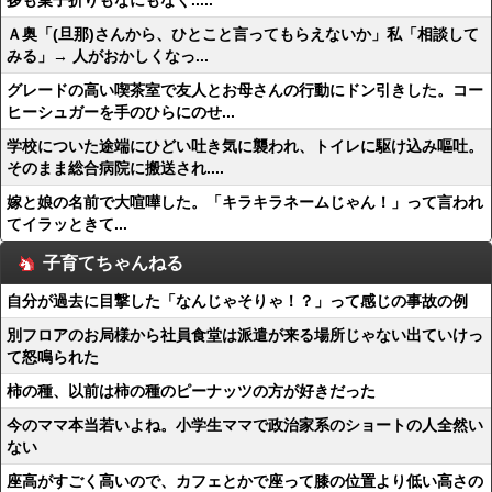
拶も菓子折りもなにもなく.....
Ａ奥「(旦那)さんから、ひとこと言ってもらえないか」私「相談して
みる」→ 人がおかしくなっ...
グレードの高い喫茶室で友人とお母さんの行動にドン引きした。コー
ヒーシュガーを手のひらにのせ...
学校についた途端にひどい吐き気に襲われ、トイレに駆け込み嘔吐。
そのまま総合病院に搬送され....
嫁と娘の名前で大喧嘩した。「キラキラネームじゃん！」って言われ
てイラッときて...
子育てちゃんねる
自分が過去に目撃した「なんじゃそりゃ！？」って感じの事故の例
別フロアのお局様から社員食堂は派遣が来る場所じゃない出ていけっ
て怒鳴られた
柿の種、以前は柿の種のピーナッツの方が好きだった
今のママ本当若いよね。小学生ママで政治家系のショートの人全然い
ない
座高がすごく高いので、カフェとかで座って膝の位置より低い高さの