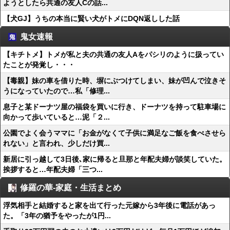
ようとしたら共通の友人Cの話...
【犬GJ】うちの本当に賢い犬がトメにDQN返しした話
鬼女速報
【キチトメ】トメが私と夫の共通の友人Aをパシリのように扱ってい
たことが発覚し・・・
【毒親】妹の車を借りた時、塀にぶつけてしまい、妹が凹んで泣きそ
うになっていたので…私「修理...
息子と某ドーナツ屋の福袋を買いに行き、ドーナツを持って駐車場に
向かって歩いていると…泥「２...
公園でよく会うママに「お金がなくて子供に満足なご飯を食べさせら
れない」と言われ、少しだけ買...
新居に引っ越して3日後､家に帰ると旦那と年配夫婦が談笑していた。
挨拶すると…年配夫婦「三つ...
修羅の華-家庭・生活まとめ
浮気相手と結婚すると家を出て行った元嫁から3年後に電話があっ
た。「3年の猶予をやったが1円...