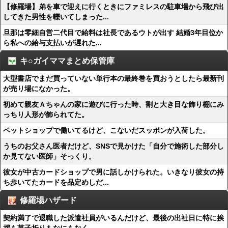
【修羅場】弟を車で迎えに行くときにファミレスの駐車場から飛び出
してきた男性を轢いてしまった...
旦那は零細自営二代目で給料は社長であるウトが出す 結婚3年目位か
ら私への給与支払いが遅れた...
キ○ガイママまとめ保管庫
大型書店でまだ買っていない単行本の最終巻を買おうとしたら最新刊
が売り場になかった。
初めて親友Ａちゃんの家に遊びに行った時、割と大き目な飾り棚にみ
っちり人形が飾られてた。
ペットショップで働いてるけど、こないだスッポンが入荷した。
うちのお父さん医者だけど、SNSで見かけた「自分で施術した部分し
か見てない医師」そっくり。
彼女が中古カードショップで男に話しかけられた。いきなり彼女の持
ち歩いてたカードを品定めしだ...
修羅場ハザード
契約満了で退職した派遣社員がいるんだけど、最後の出社日に特に挨