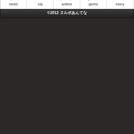
news
vip
anime
game
story
©2012
ヌルポあんてな