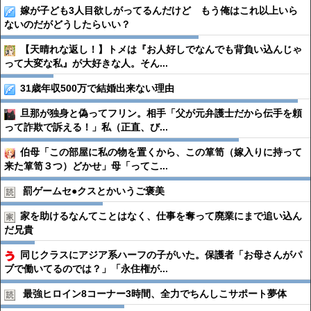
嫁が子ども3人目欲しがってるんだけど もう俺はこれ以上いら
ないのだがどうしたらいい？
【天晴れな返し！】トメは『お人好しでなんでも背負い込んじゃ
って大変な私』が大好きな人。そん...
31歳年収500万で結婚出来ない理由
旦那が独身と偽ってフリン。相手「父が元弁護士だから伝手を頼
って詐欺で訴える！」私（正直、び...
伯母「この部屋に私の物を置くから、この箪笥（嫁入りに持って
来た箪笥３つ）どかせ」母「ってこ...
罰ゲームセ●︎クスとかいうご褒美
家を助けるなんてことはなく、仕事を奪って廃業にまで追い込ん
だ兄貴
同じクラスにアジア系ハーフの子がいた。保護者「お母さんがパ
ブで働いてるのでは？」「永住権が...
最強ヒロイン8コーナー3時間、全力でちんしこサポート夢体