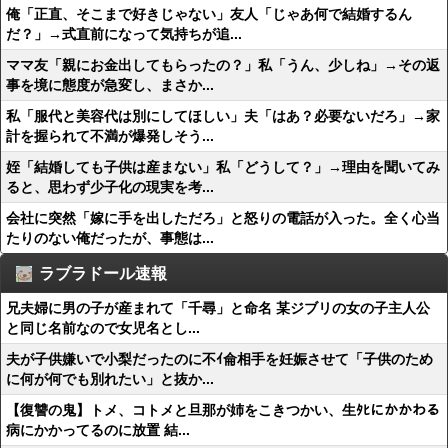
俺「正直、そこまで好きじゃない」友人「じゃあ何で結婚するん
だ？」→式直前になって気持ちが追...
ママ友「親にお金出してもらったの？」私「うん、少しね」→その返
事を境に態度が急変し、まさか...
私「服代と美容代は別にしてほしい」夫「はあ？必要ないだろ」→家
計を握られて不満が爆発しそう...
姪「結婚しても子供は産まない」私「どうして？」→理由を聞いてみ
ると、思わず少子化の現実を考...
会社に突然「嫁に手を出しただろ」と怒りの電話が入った。全く心当
たりのない俺だったが、事態は...
ラブラドール速報
兄夫婦に男の子が産まれて「千尋」と命名 某ジブリの女の子主人公
と同じ名前なので女児名とし...
夫が子供嫌いで小梨だったのに不ｲ侖相手を妊娠させて「子供のため
に何が何でも別れたい」と抜か...
【復讐の鬼】トメ、コトメと旦那が姉をこきつかい、生ﾀﾋにかかわる
病にかかってるのに放置 結...