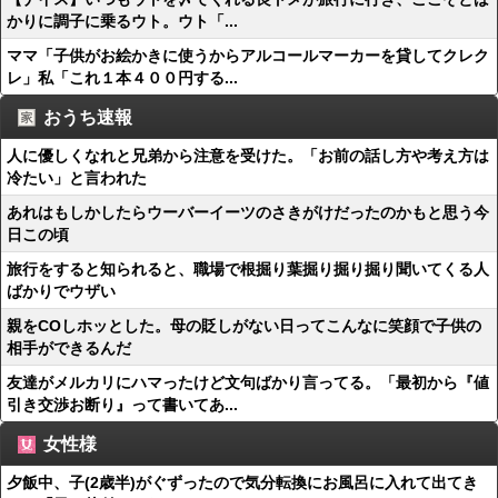
かりに調子に乗るウト。ウト「...
ママ「子供がお絵かきに使うからアルコールマーカーを貸してクレク
レ」私「これ１本４００円する...
おうち速報
人に優しくなれと兄弟から注意を受けた。「お前の話し方や考え方は
冷たい」と言われた
あれはもしかしたらウーバーイーツのさきがけだったのかもと思う今
日この頃
旅行をすると知られると、職場で根掘り葉掘り掘り掘り聞いてくる人
ばかりでウザい
親をCOしホッとした。母の貶しがない日ってこんなに笑顔で子供の
相手ができるんだ
友達がメルカリにハマったけど文句ばかり言ってる。「最初から『値
引き交渉お断り』って書いてあ...
女性様
夕飯中、子(2歳半)がぐずったので気分転換にお風呂に入れて出てき