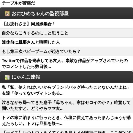
テーブルが苦痛だ
おにひめちゃんの監視部屋
【お疲れさま】同居嫁集合！
自分ならこうするのに…と思うこと
連休前に旦那さんと喧嘩した人
もし第三次ベビーブームが起きていたら？
Twitterで作品を発表してる友人。素敵な作品がアップされていたの
でコメントしたら数日後...
にゃんこ速報
私「私、使えればいいからブランドバッグ持ったことないんだよね」
友達「使ってないヴィトンある...
泣きながら帰ってきた息子「母ちゃん、家はセコイのか？」吃驚して
問いただすと、どうやらママ友...
トメの家に泊まりに行ったとき、仏壇に供えてあったまんじゅうが消
えたらしい。トメは旦那を疑っ...
【ナイス】いつもウトを〆てくれる良トメが旅行に行き、ここぞとば