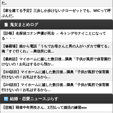
た。
【家を建てる予定】三歩しか歩けないクローゼットでも、WICって呼
ぶんだ。
鬼女まとめログ
【訃報】名探偵コナン声優が死去 → 今トンデモナイことになって
る・・・
【修羅場】娘から電話「うちでお母さんと男の人がハダカで寝てる」
俺「すぐ行くわ」→興信所に依...
【最終話】マイホームに越した数日後…隣奥「子供が風邪で保育園行
けないの！お礼はするから預か...
【3/4話目】マイホームに越した数日後…隣奥「子供が風邪で保育園
行けないの！お礼はするから...
【2/4話目】マイホームに越した数日後…隣奥「子供が風邪で保育園
行けないの！お礼はするから...
結婚・恋愛ニュースぷらす
【悲報】弱者中年男性さん、3万払って婚活の練習ww