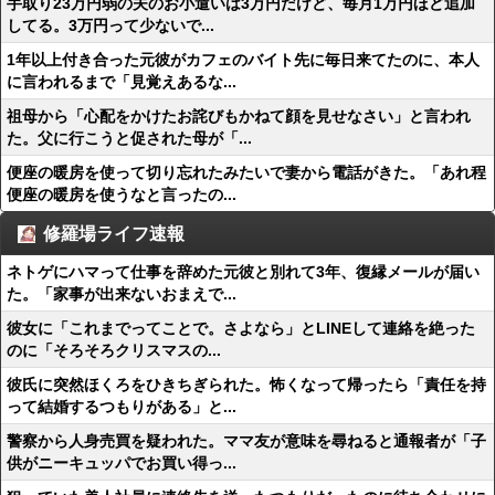
手取り23万円弱の夫のお小遣いは3万円だけど、毎月1万円ほど追加
してる。3万円って少ないで...
1年以上付き合った元彼がカフェのバイト先に毎日来てたのに、本人
に言われるまで「見覚えあるな...
祖母から「心配をかけたお詫びもかねて顔を見せなさい」と言われ
た。父に行こうと促された母が「...
便座の暖房を使って切り忘れたみたいで妻から電話がきた。「あれ程
便座の暖房を使うなと言ったの...
修羅場ライフ速報
ネトゲにハマって仕事を辞めた元彼と別れて3年、復縁メールが届い
た。「家事が出来ないおまえで...
彼女に「これまでってことで。さよなら」とLINEして連絡を絶った
のに「そろそろクリスマスの...
彼氏に突然ほくろをひきちぎられた。怖くなって帰ったら「責任を持
って結婚するつもりがある」と...
警察から人身売買を疑われた。ママ友が意味を尋ねると通報者が「子
供がニーキュッパでお買い得っ...