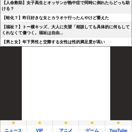
【人命救助】女子高生とオッサンが熱中症で同時に倒れたらどっち助
ける？
【蛙化？】昨日好きな女とカラオケ行ったんやけど萎えた
【福祉？】トー横キッズ、大人に失望「相談しても具体的に何もして
くれなくて傷つく。福祉は自由...
【男と女】年下男性と交際する女性は性的満足度が高い
ニュース
VIP
アニメ
ゲーム
YouTube