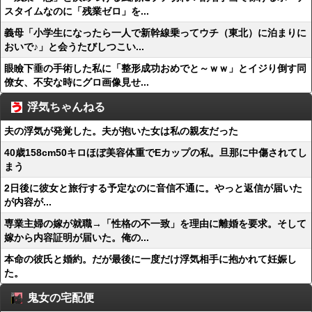
スタイムなのに「残業ゼロ」を...
義母「小学生になったら一人で新幹線乗ってウチ（東北）に泊まりに
おいで♪」と会うたびしつこい...
眼瞼下垂の手術した私に「整形成功おめでと～ｗｗ」とイジり倒す同
僚女、不安な時にグロ画像見せ...
浮気ちゃんねる
夫の浮気が発覚した。夫が抱いた女は私の親友だった
40歳158cm50キロほぼ美容体重でEカップの私。旦那に中傷されてし
まう
2日後に彼女と旅行する予定なのに音信不通に。やっと返信が届いた
が内容が...
専業主婦の嫁が就職→「性格の不一致」を理由に離婚を要求。そして
嫁から内容証明が届いた。俺の...
本命の彼氏と婚約。だが最後に一度だけ浮気相手に抱かれて妊娠し
た。
鬼女の宅配便