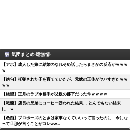
気団まとめ-噫無情-
【アホ】成人した娘に結婚のなれそめ話したらまさかの反応がｗｗｗ
ｗ
【絶句】托卵された子を育てていたが、元嫁の正体がヤバすぎたｗｗ
ｗｗ
【絶望】正月のラブホ相手が父親の部下だった件ｗｗｗｗ
【戦慄】店長の兄弟にコーヒー誘われた結果… とんでもない結末
に…ｗ
【愚痴】プロポーズのときは家事なくていいって言ったのに…今にな
って旦那が言うことがコレww...