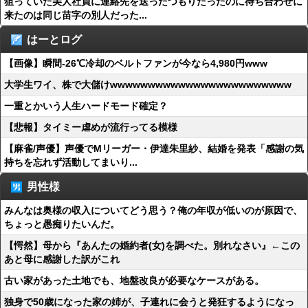
狙っていた美人社員に連絡先を送ったつもりだったのに待ち合わせに
来たのは同じ苗字の別人だった...
はーとログ
【画像】瞬間-26℃冷却のベルトファンが今なら4,980円www
大学生ワイ、株で大儲けwwwwwwwwwwwwwwwwwwwwwwww
一重とかいう人生ハードモード確定？
【悲報】タイミー虐めが流行ってる模様
【麻雀/声優】声優でMリーガー・伊達朱里紗、結婚を発表「感謝の気
持ちを忘れず活動してまいり...
男性様
みんなは奥様の収入についてどう思う？俺の年収が低いのが原因で、
ちょっと愚痴りたいんだ。
【愕然】母から『あんたの婚約者(女)を調べた。別れなさい』←この
あと母に感謝した訳がこれ
古い家があった土地でも、地盤改良が必要なケースがある。
独身で50歳になった家の姉が、子連れに会うと発狂するようになっ