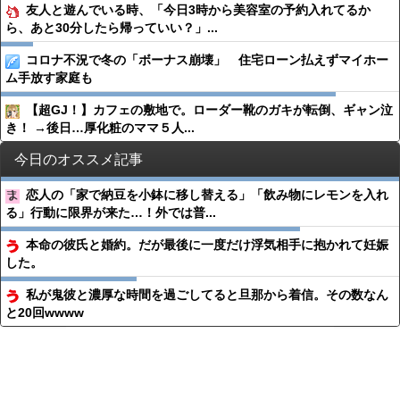
友人と遊んでいる時、「今日3時から美容室の予約入れてるか
ら、あと30分したら帰っていい？」...
コロナ不況で冬の「ボーナス崩壊」 住宅ローン払えずマイホー
ム手放す家庭も
【超GJ！】カフェの敷地で。ローダー靴のガキが転倒、ギャン泣
き！ →後日…厚化粧のママ５人...
今日のオススメ記事
恋人の「家で納豆を小鉢に移し替える」「飲み物にレモンを入れ
る」行動に限界が来た…！外では普...
本命の彼氏と婚約。だが最後に一度だけ浮気相手に抱かれて妊娠
した。
私が鬼彼と濃厚な時間を過ごしてると旦那から着信。その数なん
と20回wwww