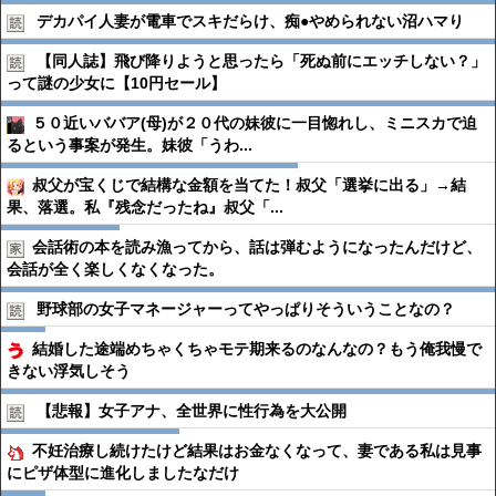
デカパイ人妻が電車でスキだらけ、痴●︎やめられない沼ハマり
【同人誌】飛び降りようと思ったら「死ぬ前にエッチしない？」
って謎の少女に【10円セール】
５０近いババア(母)が２０代の妹彼に一目惚れし、ミニスカで迫
るという事案が発生。妹彼「うわ...
叔父が宝くじで結構な金額を当てた！叔父「選挙に出る」→結
果、落選。私『残念だったね』叔父「...
会話術の本を読み漁ってから、話は弾むようになったんだけど、
会話が全く楽しくなくなった。
野球部の女子マネージャーってやっぱりそういうことなの？
結婚した途端めちゃくちゃモテ期来るのなんなの？もう俺我慢で
きない浮気しそう
【悲報】女子アナ、全世界に性行為を大公開
不妊治療し続けたけど結果はお金なくなって、妻である私は見事
にピザ体型に進化しましたなだけ