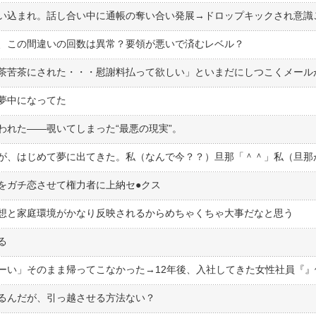
、この間違いの回数は異常？要領が悪いで済むレベル？
夢中になってた
われた――覗いてしまった“最悪の現実”。
ガチ恋させて権力者に上納セ●︎クス
想と家庭環境がかなり反映されるからめちゃくちゃ大事だなと思う
る
るんだが、引っ越させる方法ない？