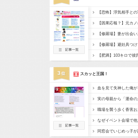
3
スカッと王国！