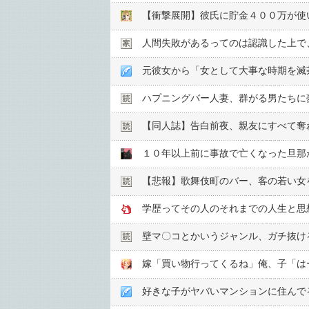
人間失敗があるってのは認識した上で
ハプニングバー人妻、群がる男たちに
【同人誌】告白前夜、親友にすべて奪
【悲報】歌舞伎町のバー、客の若い女を
学歴ってその人のそれまでの人生と思
壁マ〇コとかいうジャンル、ガチ抜け
好きな子がヤバいマンションに住んで