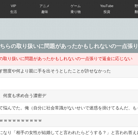
VIP
アニメ
ゲーム
YouTube
野
生活
趣味
乗り物
投資
翻
ちらの取り扱いに問題があったかもしれないの一点張
の取り扱いに問題があったかもしれないの一点張りで返金に応じない
す態度や何より親に手を出そうとしたことが許せなかった
、何度も求め合う濃密デ
ｗｗｗｗｗｗｗｗｗｗｗ