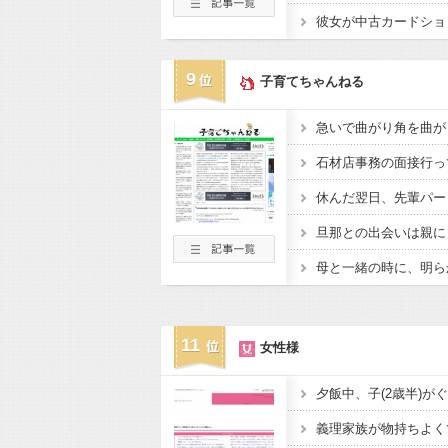
9
子育てちゃんねる
11
女性様