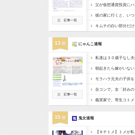
13
にゃんこ速報
15
鬼女速報