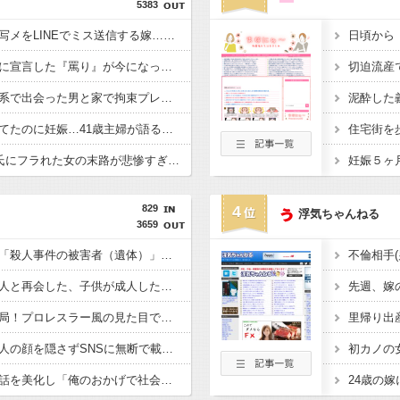
5383
【恐怖】浮気相手との写メをLINEでミス送信する嫁…その後旦那が取った行動がこれｗｗｗｗ
【因果応報？】元カノに宣言した『罵り』が今になって跳ね返ってくるとはwwwww
【修羅場】妻が出会い系で出会った男と家で拘束プレイ中、帰宅してしまった娘が…
【修羅場】避妊具つけてたのに妊娠…41歳主婦が語る中絶の真実wwwww
【肥満】103キロで彼氏にフラれた女の末路が悲惨すぎるｗｗｗｗ
829
4
浮気ちゃんねる
3659
血を見て失神した俺が「殺人事件の被害者（遺体）」と勘違いされ現場が大パニックに！勇敢なおばちゃんとオジサン達の団結力と勘違い劇がこちらｗｗ
実の母親から「運命の人と再会した、子供が成人したら離婚する」とか告白されてマジで引いたんだが！なんやかんや理由つけて子供4人も作っておいて未成年の子供に言う話かよ！
職場を襲う歩く香害お局！プロレスラー風の見た目で自分を「〇〇ちゃん」呼び、部下を鬱病で何人も潰してお菓子賄賂でウハウハwｗｗ
なぜイベント会場で他人の顔を隠さずSNSに無断で載せるの？自分の顔も写り込んでてマジで胸糞悪いんだが！！食べ物の画像上げたほうがよっぽど有意義だわ
同窓会でいじめっ子が話を美化し「俺のおかげで社会で耐えられる体ができたろw」と調子に乗る←武道で体を鍛えた元被害者に詰め寄られて顔面蒼白で平謝りｗｗｗ