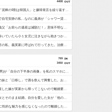
4408
日頃から「泥棒の9割は韓国人」と嫌韓発言を繰り返すトメ！冬ソナにハマり私のヨン様グッズを勝手に持ち出したので、トメ自身の「あの自論」で撃退したったｗｗ←矛盾だらけのトメにブーメラン刺さりまくり
切迫流産で自宅安静の私…なのに義弟が「シャワー貸して」「泊めて」と嫌がらせレベルの連続突撃！夫経由で断ると私に直接LINEしてきて絶句←大人しく自宅の風呂に入れよ
泥酔した義父「お前らの遺産は減額だ！」意味不明なので問い詰めた私に義父が怒鳴り散らし、旦那と義実家が隠していた「衝撃の裏切り行為」が発覚ｗｗｗ←知らん間に200万払われてて草
住宅街を歩いていたら小１女児に泣きながら抱きつかれた。鍵っ子のピンチに付き添い30分…無事にお母さんが現れるも、後から襲ってきた「不審者扱いの恐怖」←親切心が裏目に出るかもしれない世の中怖すぎる
妊娠５ヶ月の私、義実家に呼ばれて行ってきた。治療を経て妊娠５ヶ月になった義妹を引き合いに出され、トメから放たれた「耳を疑う理不尽すぎる一言」に愕然←妊娠時期の操作とか超能力者かよ
769
3450
不倫相手(男)が「自分の下半身の画像」を私のスマホに送信してきた
先週、嫁の妹と「口移し」で酒を飲んで興奮した。おそらく男女の関係になる
里帰り出産した嫁が実家から帰ってこないので離婚要求。すると義父がブチギレた
初カノの女とそのまま結婚。自分を愛した女が「他の男に抱かれてた」事実を知った俺、辛すぎる
24歳の嫁に性的な魅力を感じなくなったので離婚したい件