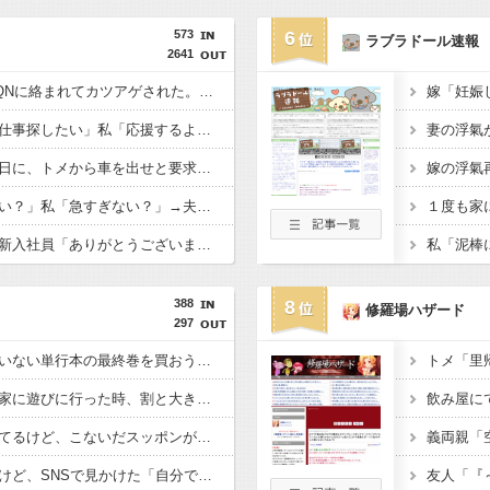
573
6
ラブラドール速報
2641
父と散歩していたらDQNに絡まれてカツアゲされた。でも父のまさかの行動で立場が一気に逆転して…
夫「会社辞めて実家で仕事探したい」私「応援するよ」→ところが退職届ではなく、まさかの書類を用意していて…
友人の結婚式へ向かう日に、トメから車を出せと要求された。断っただけなのに大騒ぎになってしまい…
夫「後輩を泊めてもいい？」私「急すぎない？」→夫婦喧嘩で家出したという話を聞いたものの、不安しかなくて…
俺「傘使って帰って」新入社員「ありがとうございます」→その後、目の前にベンツが止まってまさかの展開に…
388
8
修羅場ハザード
297
大型書店でまだ買っていない単行本の最終巻を買おうとしたら最新刊が売り場になかった。
初めて親友Ａちゃんの家に遊びに行った時、割と大き目な飾り棚にみっちり人形が飾られてた。
ペットショップで働いてるけど、こないだスッポンが入荷した。
うちのお父さん医者だけど、SNSで見かけた「自分で施術した部分しか見てない医師」そっくり。