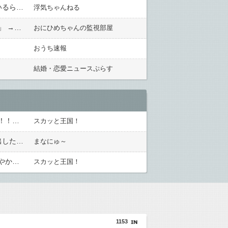
不妊治療を5年間やって無理だったので諦めたけど義親は田舎の長男教で「絶対に子供産め」と旦那に話しているらしくハッキリ言わない旦那にイライラ
浮気ちゃんねる
【何様？】寝る前に洗顔中。出戻り居候コトメ「専業主婦はのんきねぇ…誰もアンタなんか見てないっての！」 →私『 』ある言葉を放つと…「うわーん！(泣」夫（怒！！！）
おにひめちゃんの監視部屋
おうち速報
結婚・恋愛ニュースぷらす
なぜイベント会場で他人の顔を隠さずSNSに無断で載せるの？自分の顔も写り込んでてマジで胸糞悪いんだが！！食べ物の画像上げたほうがよっぽど有意義だわ
スカッと王国！
日頃から「泥棒の9割は韓国人」と嫌韓発言を繰り返すトメ！冬ソナにハマり私のヨン様グッズを勝手に持ち出したので、トメ自身の「あの自論」で撃退したったｗｗ←矛盾だらけのトメにブーメラン刺さりまくり
まなにゅ～
実の母親から「運命の人と再会した、子供が成人したら離婚する」とか告白されてマジで引いたんだが！なんやかんや理由つけて子供4人も作っておいて未成年の子供に言う話かよ！
スカッと王国！
1153