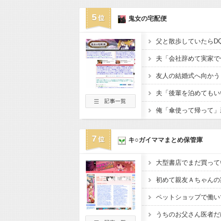
5
鬼女の宅配便
7
キ○ガイママまとめ保管庫