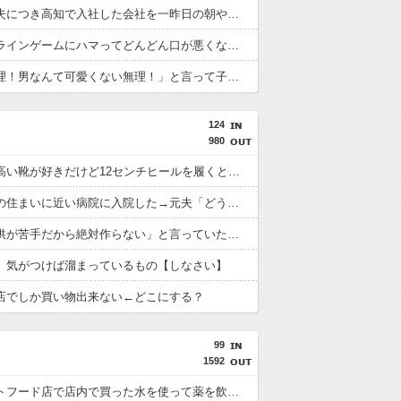
転勤族の夫につき高知で入社した会社を一昨日の朝やめてきた。ヘンパイとかいつの時代だ気持ち悪い。
彼がオンラインゲームにハマってどんどん口が悪くなり気性も荒くなった
「もう無理！男なんて可愛くない無理！」と言って子供を置いて出て行った息子嫁
124
980
ヒールの高い靴が好きだけど12センチヒールを履くとなぜか変な男に絡まれるときがある
元夫が私の住まいに近い病院に入院した→元夫「どうにか週に1回か2回だけでもいいから助けて欲しい」と言われたので事情を聞きに元トメに連絡したら…
義姉「子供が苦手だから絶対作らない」と言っていたのに、私の妊娠が発覚すると嫌味ばかり言うようになった。義姉「あなたのお腹の子変かもね」
】気がつけば溜まっているもの【しなさい】
店でしか買い物出来ない←どこにする？
99
1592
某ファストフード店で店内で買った水を使って薬を飲んだら怒られた。「持ち込み禁止です！」と大きな声で…