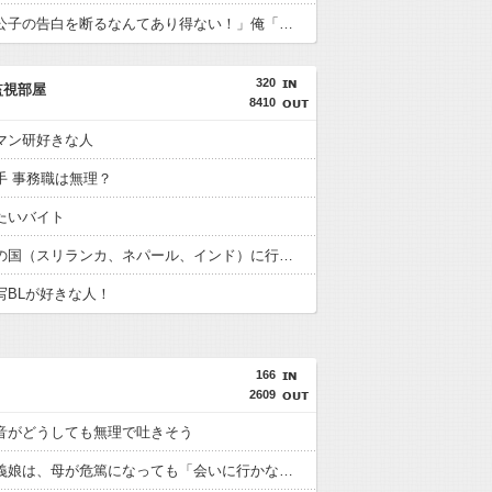
女子「貴公子の告白を断るなんてあり得ない！」俺「問題はそこじゃないだろ…」→いじめを止めるため動いた結果…
320
監視部屋
8410
マン研好きな人
手 事務職は無理？
たいバイト
南インドの国（スリランカ、ネパール、インド）に行きたい
写BLが好きな人！
166
2609
音がどうしても無理で吐きそう
俺を嫌う義娘は、母が危篤になっても「会いに行かない」と言った