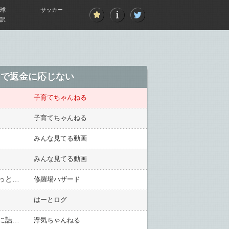
球
サッカー
訳
りで返金に応じない
子育てちゃんねる
子育てちゃんねる
みんな見てる動画
みんな見てる動画
上司がずっと何考えてるか分からなくて悩んでた。俺（自分に社会常識がないせいで迷惑を掛けてるんだ、もっと努力しなくちゃ）→ある日、喫煙所にいた上司が…
修羅場ハザード
はーとログ
好きバレしてる既女さんと浮気の話題になり「相手の女性が結婚してと言われたらどうする？」と言われ答えに詰まったら…
浮気ちゃんねる