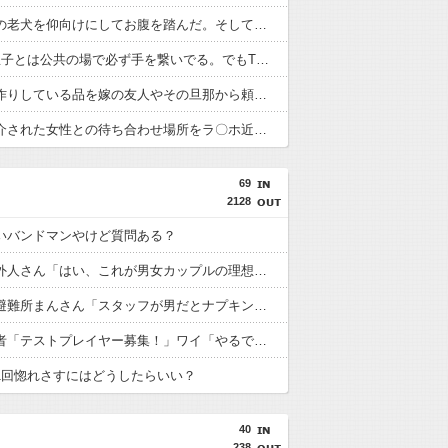
彼がうちの老犬を仰向けにしてお腹を踏んだ。そして「俺が一番偉いってわかって、おとなしくしてるだろ」と…
2歳前の息子とは公共の場で必ず手を繋いでる。でもTDLで友人に「こういう場所くらい可哀想だから手をはなしてあげたら？」と言われ…
趣味で手作りしている品を嫁の友人やその旦那から頼まれる。でも相場の半額以下や原価割れの依頼が多くて…角の立たない断り方を知りたい。
同僚が紹介された女性との待ち合わせ場所をラ〇ホ近くのファミレスにした。それで女性が帰ると同僚は「中身を見てくれるか試すための行為」と正当化して…
69
2128
いバンドマンやけど質問ある？
【画像】外人さん「はい、これが男女カップルの理想の身長差ね」
【悲報】避難所まんさん「スタッフが男だとナプキンとか下着とか取りにくいの！！」
フリゲ作者「テストプレイヤー募集！」ワイ「やるで～」
1回惚れさすにはどうしたらいい？
40
238