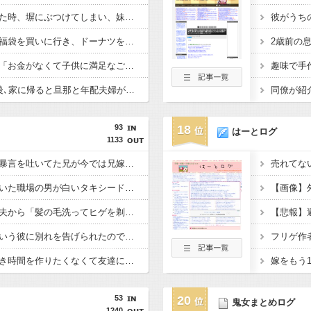
【毒親】妹の車を借りた時、塀にぶつけてしまい、妹が凹んで泣きそうになっていたので…私「修理代出すね」母「そんなものいいから、お前の乗ってる車すぐに寄越せ！！」
息子と某ドーナツ屋の福袋を買いに行き、ドーナツを持って駐車場に向かって歩いていると…泥「２つもあるんだから貰ってあげる♪」と息子が持ってる袋を勢いよくひっぱり･･･
公園でよく会うママに「お金がなくて子供に満足なご飯を食べさせられない」と言われ、少しだけ買ってあげた。すると、それ以降要求が激しくなった→そして･･･
新居に引っ越して3日後､家に帰ると旦那と年配夫婦が談笑していた。挨拶すると…年配夫婦「三つ指ついてようこそおいでくださいました､というのが礼儀だろ」→そして…
93
18
はーとログ
1133
反抗期の頃に母に毎日暴言を吐いてた兄が今では兄嫁に「うちの母を見習え！」と迫り、母に教育を頼んでる。
売れてな
接近禁止命令を受けていた職場の男が白いタキシードで同僚の結婚式へ乱入した。警備員に取り押さえられる最中に拳銃を発砲して…
新婚早々、風呂にいる夫から「髪の毛洗ってヒゲを剃ってくれ」と言われた。自分でやるよう言ったら「母さんはやってくれたぞ！」と怒られ…
浮気相手と付き合うという彼に別れを告げられたので私にも好きな人がいると返した。その30分後、「俺に愛されるか、俺と付き合うだけの人生か！」と押しかけられて…
ホテルビュッフェで空き時間を作りたくなくて友達に蟹と海老を取ってきてと頼んだ。しかし「食べたいなら自分で行きなよ」と断られて…
嫁をもう
53
20
鬼女まとめログ
1240