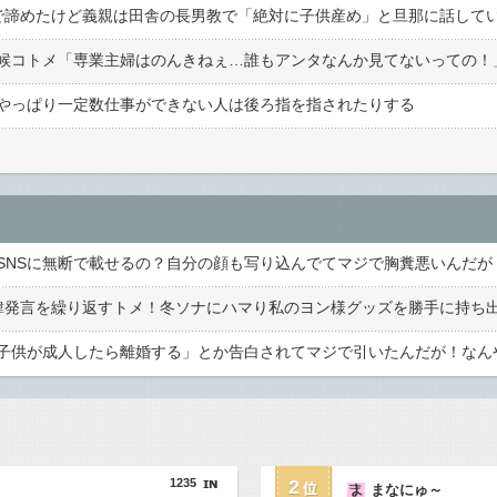
やっぱり一定数仕事ができない人は後ろ指を指されたりする
1235
2
まなにゅ～