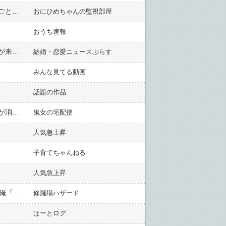
【衝撃展開】彼氏に貯金４００万が使い込まれ。話し合い中に通帳の奪い合い発展→ドロップキックされ意識ごと吹っ飛び→気がついたら町中がトンデモナイ事になっていた。なんと・・・
おにひめちゃんの監視部屋
おうち速報
元彼女から「女として大事な時期を滅茶苦茶にされた・・・慰謝料払って欲しい」といまだにしつこくメールが来て困ってる
結婚・恋愛ニュースぷらす
みんな見てる動画
話題の作品
１０年以上前に事故で亡くなった旦那が、はじめて夢に出てきた。私（なんで今？？）旦那「＾＾」私（旦那が消えそう！なんか言わなきゃ！）→
鬼女の宅配便
人気急上昇
子育てちゃんねる
人気急上昇
嫁「買い物行ってくるね」俺、子「はーい」そのまま帰ってこなかった→12年後、入社してきた女性社員『』俺「相談に乗る」→ある日、突然刺され…俺「！？」→なんと…
修羅場ハザード
はーとログ