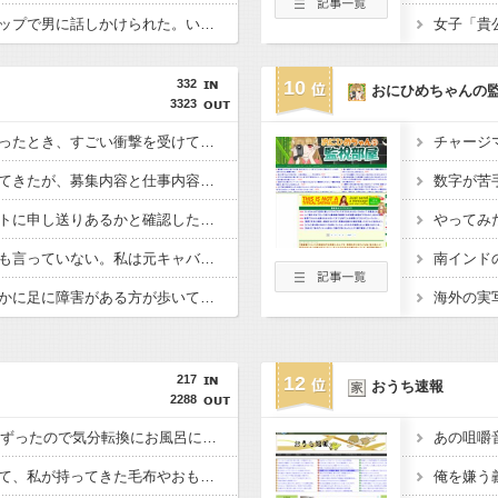
彼女が中古カードショップで男に話しかけられた。いきなり彼女の持ち歩いてたカードを品定めしだしたらしく…
332
10
おにひめちゃんの
3323
急いで曲がり角を曲がったとき、すごい衝撃を受けてリアルに2ｍくらいふっとんだ
チャージ
石材店事務の面接行ってきたが、募集内容と仕事内容が全然違った。接客と清掃、草取りとかが仕事ｗ
数字が苦
休んだ翌日、先輩パートに申し送りあるかと確認したらいきなりキレられた。このパートの性格悪くないか？
やってみ
旦那との出会いは親にも言っていない。私は元キャバ嬢で旦那は元ボーイ
母と一緒の時に、明らかに足に障害がある方が歩いていた。母「なんであんな歩き方なの？ふざけてるの？」
海外の実
217
12
おうち速報
2288
夕飯中、子(2歳半)がぐずったので気分転換にお風呂に入れて出てきたら「皿を片付けてないでしょ！義祖母が洗ったんだけど！？なめてるの？バカにしてるの？」と言われた…
あの咀嚼
義理家族が物持ちよくて、私が持ってきた毛布やおもちゃを使おうとしても、いつも古いものを使わされてしまう。