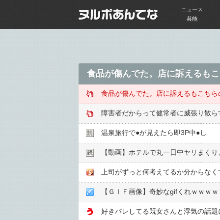
ニュース
芸能
食品が傷んでた。店に訴えるもこ
食品が傷んでた。店に訴えるもこちら
障害者だからって健常者に威張り散ら
温泉旅行で●︎が見えたら即3P中●︎し
【動画】ホテルで丸一日中ヤリまくり
【ＧＩＦ画像】奇妙なgifくれｗｗｗ