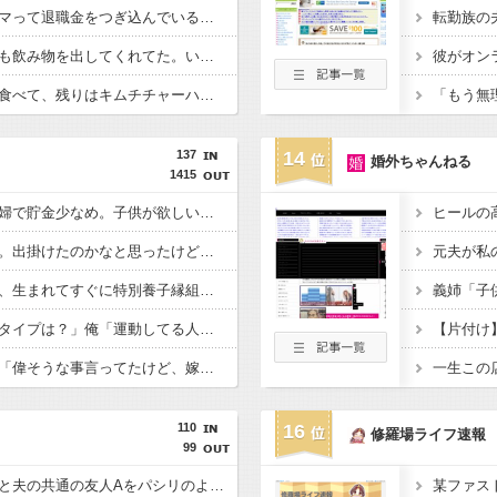
父が仮想通貨投資にハマって退職金をつぎ込んでいる…なんとか止めさせたいのだが。
彼の家に行くと、いつも飲み物を出してくれてた。いつもコーヒーをお願いしてたんだけど、なんかそのコーヒーって妙な匂いがしてたんだよね…その原因を知ってドン…
キムチの白い部分だけ食べて、残りはキムチチャーハンにしてるんだけど、友達に「失礼だよ！」って怒られた
137
14
婚外ちゃんねる
1415
私達は３０歳子なし夫婦で貯金少なめ。子供が欲しいので貯金したいんだけど、旦那「ゆっくり貯めて子供つくればいい」←不妊の可能性もあるからそんな悠長なこと言ってられないのに。
朝起きたら嫁がいない。出掛けたのかなと思ったけど、服とか荷物もない。今日休みだから昼は近所のパスタ屋に行こうって話してたのに・・・。電話も出ない。どういうことだ？
モラハラ元夫の子供を、生まれてすぐに特別養子縁組で手放した。その時は一時の感傷にのまれて「子供が望めば会う」と言ってしまったけど、今は新しい家族が大事だから会いたくない。
合コンで。女「好みのタイプは？」俺「運動してる人」→女性陣からフルボッコ！女「身体しか見てないの？」「痩せてる女信仰の男って痛すぎ～」なんでここまで言われにゃならんのだ？
【片付け
義実家で。寄生コトメ「偉そうな事言ってたけど、嫁子さんも結局パラサイトじゃんｗ」→夫が「嫁子は生活費を１０万入れてる」とフォロー。傍で聞いていたトメさんが・・・
一生この
110
16
修羅場ライフ速報
99
【キチトメ】トメが私と夫の共通の友人Aをパシリのように扱っていたことが発覚し・・・