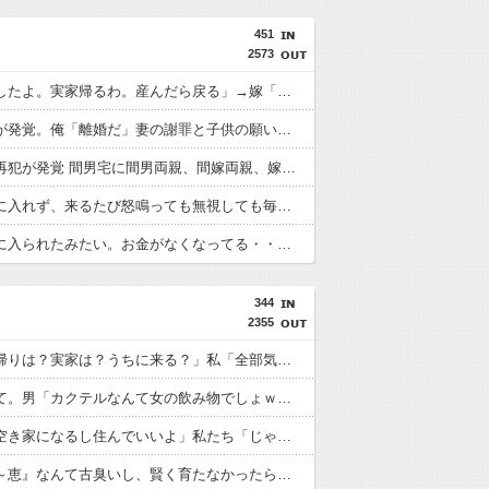
451
2573
嫁「妊娠したよ。実家帰るわ。産んだら戻る」→嫁「実家快適すぎｗもう戻りません」俺「転勤でそっち行くから一緒に住もう」嫁「は？離婚して！ほらさっさと紙書けや！」俺「はい」
妻の浮氣が発覚。俺「離婚だ」妻の謝罪と子供の願いに根負けして再構築し、２週間後にまた浮気。俺「今度こそ離婚だ」妻「離婚するなら飛び降りる！」俺「ご自由に＾＾」→結果
嫁の浮氣再犯が発覚 間男宅に間男両親、間嫁両親、嫁両親呼んで話し合い 一番怖かったのは間嫁父で包丁を2本持ってきて、間男両親と汚嫁両親それぞれの目の前に包丁突き刺し…
１度も家に入れず、来るたび怒鳴っても無視しても毎日のようにせっせと通ってきてた放置子だったが、あることをした途端にぱったり来なくなった。もっと早く知っていれば・・・！
私「泥棒に入られたみたい。お金がなくなってる・・・」ママ「昨日家に来た人に『警察に通報した』ってカマかけメールしてみたら？」私「警察には通報してある」するとママ大爆発！
344
2355
トメ「里帰りは？実家は？うちに来る？」私「全部気遣ってくれてるのは分かるけど…」→善意だからこそ断れなくて…
飲み屋にて。男「カクテルなんて女の飲み物でしょｗ」マスター「その子、かなり飲めるよ？」→強気だった男の態度が一変して…
義両親「空き家になるし住んでいいよ」私たち「じゃあお言葉に甘えて…」→引っ越した途端、予想外の出来事が待っていて…
友人「『～恵』なんて古臭いし、賢く育たなかったらどうするの？」私「そこまで言う？」→娘の名前を否定されてモヤモヤが止まらず…