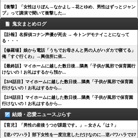
【衝撃】「女性はりぼん→なかよし→花とゆめ、男性はずっとジャン
プ」って講演で聞いて衝撃した...
鬼女まとめログ
【訃報】名探偵コナン声優が死去 → 今トンデモナイことになって
る・・・
【修羅場】娘から電話「うちでお母さんと男の人がハダカで寝てる」
俺「すぐ行くわ」→興信所に依...
【最終話】マイホームに越した数日後…隣奥「子供が風邪で保育園行
けないの！お礼はするから預か...
【3/4話目】マイホームに越した数日後…隣奥「子供が風邪で保育園
行けないの！お礼はするから...
【2/4話目】マイホームに越した数日後…隣奥「子供が風邪で保育園
行けないの！お礼はするから...
結婚・恋愛ニュースぷらす
【育児】「男性の産後うつが課題です。」←女さん「は？」
【逆パワハラ】部下女性を一度注意しただけなのに…逆パワハラで27