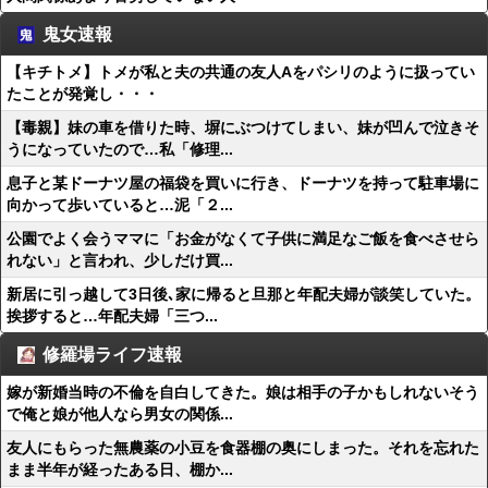
鬼女速報
【キチトメ】トメが私と夫の共通の友人Aをパシリのように扱ってい
たことが発覚し・・・
【毒親】妹の車を借りた時、塀にぶつけてしまい、妹が凹んで泣きそ
うになっていたので…私「修理...
息子と某ドーナツ屋の福袋を買いに行き、ドーナツを持って駐車場に
向かって歩いていると…泥「２...
公園でよく会うママに「お金がなくて子供に満足なご飯を食べさせら
れない」と言われ、少しだけ買...
新居に引っ越して3日後､家に帰ると旦那と年配夫婦が談笑していた。
挨拶すると…年配夫婦「三つ...
修羅場ライフ速報
嫁が新婚当時の不倫を自白してきた。娘は相手の子かもしれないそう
で俺と娘が他人なら男女の関係...
友人にもらった無農薬の小豆を食器棚の奥にしまった。それを忘れた
まま半年が経ったある日、棚か...