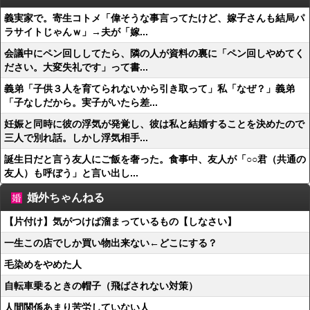
義実家で。寄生コトメ「偉そうな事言ってたけど、嫁子さんも結局パ
ラサイトじゃんｗ」→夫が「嫁...
会議中にペン回ししてたら、隣の人が資料の裏に「ペン回しやめてく
ださい。大変失礼です」って書...
義弟「子供３人を育てられないから引き取って」私「なぜ？」義弟
「子なしだから。実子がいたら差...
妊娠と同時に彼の浮気が発覚し、彼は私と結婚することを決めたので
三人で別れ話。しかし浮気相手...
誕生日だと言う友人にご飯を奢った。食事中、友人が「○○君（共通の
友人）も呼ぼう」と言い出し...
婚外ちゃんねる
【片付け】気がつけば溜まっているもの【しなさい】
一生この店でしか買い物出来ない←どこにする？
毛染めをやめた人
自転車乗るときの帽子（飛ばされない対策）
人間関係あまり苦労していない人