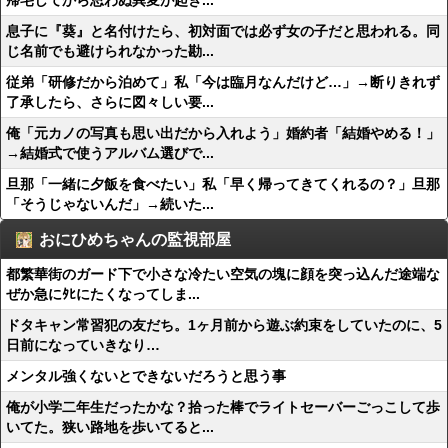
帰宅してから思わぬ異変が起き...
息子に『葵』と名付けたら、初対面では必ず女の子だと思われる。同
じ名前でも避けられなかった勘...
従弟「研修だから泊めて」私「今は臨月なんだけど…」→断りきれず
了承したら、さらに図々しい要...
俺「元カノの写真も思い出だから入れよう」婚約者「結婚やめる！」
→結婚式で使うアルバム選びで...
旦那「一緒に夕飯を食べたい」私「早く帰ってきてくれるの？」旦那
「そうじゃないんだ」→続いた...
おにひめちゃんの監視部屋
都繁華街のガード下で小さな冷たい空気の塊に顔を突っ込んだ途端な
ぜか急にﾀﾋにたくなってしま...
ドタキャン常習犯の友だち。1ヶ月前から遊ぶ約束をしていたのに、5
日前になっていきなり…
メンタル強くないとできないだろうと思う事
俺が小学二年生だったかな？拾った棒でライトセーバーごっこして歩
いてた。狭い路地を歩いてると...