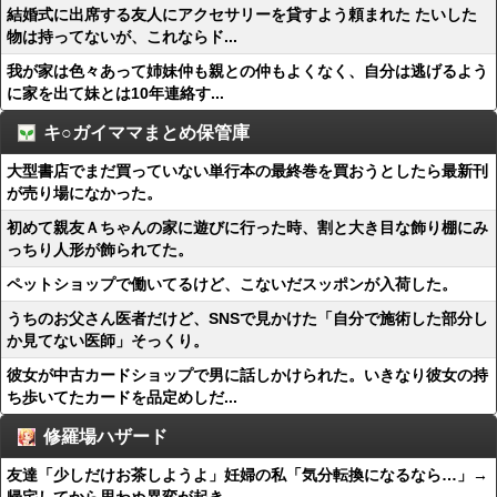
結婚式に出席する友人にアクセサリーを貸すよう頼まれた たいした
物は持ってないが、これならド...
我が家は色々あって姉妹仲も親との仲もよくなく、自分は逃げるよう
に家を出て妹とは10年連絡す...
キ○ガイママまとめ保管庫
大型書店でまだ買っていない単行本の最終巻を買おうとしたら最新刊
が売り場になかった。
初めて親友Ａちゃんの家に遊びに行った時、割と大き目な飾り棚にみ
っちり人形が飾られてた。
ペットショップで働いてるけど、こないだスッポンが入荷した。
うちのお父さん医者だけど、SNSで見かけた「自分で施術した部分し
か見てない医師」そっくり。
彼女が中古カードショップで男に話しかけられた。いきなり彼女の持
ち歩いてたカードを品定めしだ...
修羅場ハザード
友達「少しだけお茶しようよ」妊婦の私「気分転換になるなら…」→