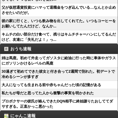
父が仮想通貨投資にハマって退職金をつぎ込んでいる…なんとか止め
させたいのだが。
彼の家に行くと、いつも飲み物を出してくれてた。いつもコーヒーを
お願いしてたんだけど、なんか...
キムチの白い部分だけ食べて、残りはキムチチャーハンにしてるんだ
けど、友達に「失礼だよ！」っ...
おうち速報
姉は馬鹿。初めて外走ってガソスタに給油に行った時に車体やガラス
にガソリンかけるレベルの馬鹿
30過ぎて初めてできた彼女と付き合って2週間で別れた。初デートで
冷めるシーンが多すぎ
大人になっても生まれる前や赤ちゃんだった頃の記憶がある
私たちが母だと思ってた人から衝撃の事実を明かされた
プロボクサーの彼氏が絡んできたDQN相手に終始謝りたおしててダ
サすぎる。正直かっこ悪かった
にゃんこ速報