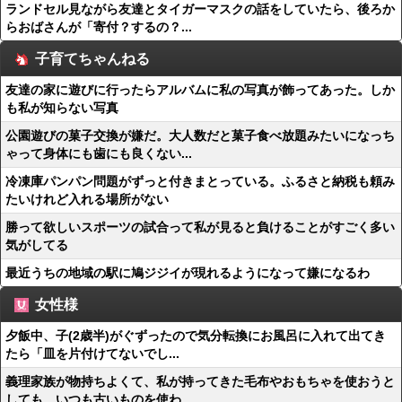
ランドセル見ながら友達とタイガーマスクの話をしていたら、後ろか
らおばさんが「寄付？するの？...
子育てちゃんねる
友達の家に遊びに行ったらアルバムに私の写真が飾ってあった。しか
も私が知らない写真
公園遊びの菓子交換が嫌だ。大人数だと菓子食べ放題みたいになっち
ゃって身体にも歯にも良くない...
冷凍庫パンパン問題がずっと付きまとっている。ふるさと納税も頼み
たいけれど入れる場所がない
勝って欲しいスポーツの試合って私が見ると負けることがすごく多い
気がしてる
最近うちの地域の駅に鳩ジジイが現れるようになって嫌になるわ
女性様
夕飯中、子(2歳半)がぐずったので気分転換にお風呂に入れて出てき
たら「皿を片付けてないでし...
義理家族が物持ちよくて、私が持ってきた毛布やおもちゃを使おうと
しても、いつも古いものを使わ...