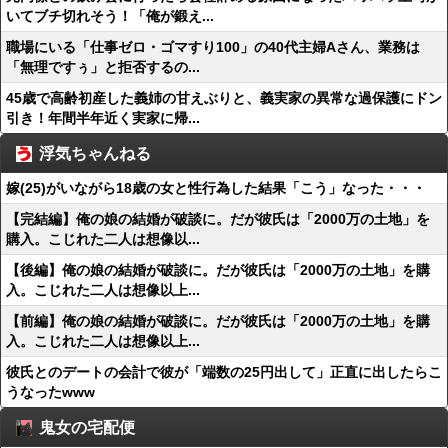
いてブチ切れそう！「俺が鍛え...
職場にいる「仕事ゼロ・ゴマすり100」の40代主婦Aさん、業務は
「無理ですぅ」と拒否するの...
45歳で高齢初産した義姉の甘えぶりと、義実家の異常な過保護にドン
引き！年間半年近く実家に帰...
浮気ちゃんねる
嫁(25)がいながら18歳の女と性行為した結果「こう」なった・・・
【完結編】俺の娘の結婚が破談に。だが彼氏は「2000万の土地」を
購入。こじれた二人は想像以...
【後編】俺の娘の結婚が破談に。だが彼氏は「2000万の土地」を購
入。こじれた二人は想像以上...
【前編】俺の娘の結婚が破談に。だが彼氏は「2000万の土地」を購
入。こじれた二人は想像以上...
彼氏とのデートの会計で彼が「端数の25円出して」正直に出したらこ
うなったwww
鬼女の宅配便