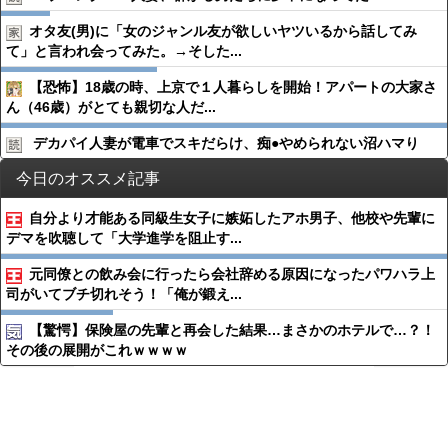
オタ友(男)に「女のジャンル友が欲しいヤツいるから話してみ
て」と言われ会ってみた。→そした...
【恐怖】18歳の時、上京で１人暮らしを開始！アパートの大家さ
ん（46歳）がとても親切な人だ...
デカパイ人妻が電車でスキだらけ、痴●︎やめられない沼ハマり
今日のオススメ記事
自分より才能ある同級生女子に嫉妬したアホ男子、他校や先輩に
デマを吹聴して「大学進学を阻止す...
元同僚との飲み会に行ったら会社辞める原因になったパワハラ上
司がいてブチ切れそう！「俺が鍛え...
【驚愕】保険屋の先輩と再会した結果…まさかのホテルで…？！
その後の展開がこれｗｗｗｗ