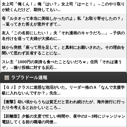
女上司「俺くん！」俺「はい？」女上司「はーと！」→このやり取り
が続くんだけど、期待してもい...
母「ルタオって本当に美味しかったのよ」私「お取り寄せしたの？」
→返ってきた答えが意外すぎて...
友人「この名前にしたい！」夫「それ漫画のキャラだろ…」→子供の
名付けを巡って夫婦が大揉めに...
妹から突然「座って用を足して」と真剣にお願いされた。その理由を
聞いて思わず反省することにな...
スレ主「1000円の刺身も食べたことないだろｗ」住民「それは違う
ぞ」→煽り投稿に対する反応...
ラブラドール速報
【ＧＪ】クラスに迷惑な池沼がいた。リーダー格のＡ「なんで支援学
級に入れないんですか？」先生...
【衝撃】幼い頃からうちは貧乏だと言われ続けたが、海外旅行に行っ
たり今考えるとおかしいところ...
【距離梨】夕飯の支度で忙しい時間や、夜中の2～3時にジャンジャン
電話してくる前の職場の同僚...