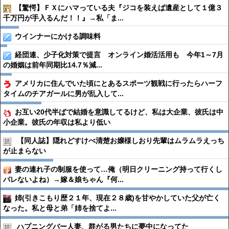
【驚愕】ＦＸにハマっている夫『ジコを装えば遺産として１億３
千万円が手入るんだ！！』→私「ま...
ウインナーにかける調味料
経団連、少子化対策で提言 オンライン婚活活用も 今年1～7月
の婚姻は前年同期比14.7％減...
アメリカに住んでいた頃にとあるスポーツ観戦に行ったらハーフ
タイムのチアガールに男が乱入して...
お互い20代半ばで結婚を意識してるけど、私は大企業、彼氏は中
小企業。彼氏の年収は私より低い
【同人誌】隠れどすけべ清楚お嬢様しおり先輩はムラムラえっち
が止まらない
妻の連れ子の制服を使って…俺（明日クリーニング持って行くし
バレないよね）→嫁＆娘ちゃん『何...
姉(引きこもり歴２１年、現在２８歳)を甘やかしていた父が亡く
なった。私と母と弟「姉を捨てよ...
ハプニングバー人妻、群がる男たちに夢中になってた