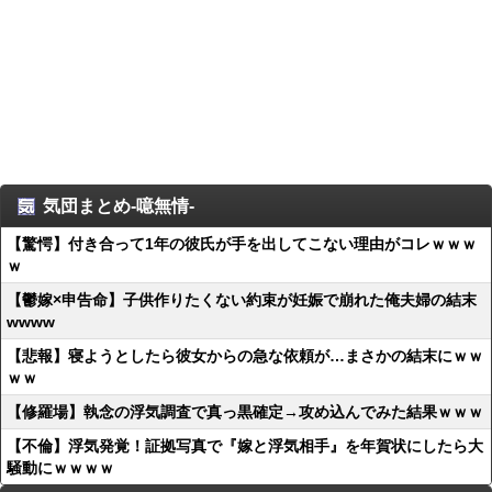
気団まとめ-噫無情-
【驚愕】付き合って1年の彼氏が手を出してこない理由がコレｗｗｗ
ｗ
【鬱嫁×申告命】子供作りたくない約束が妊娠で崩れた俺夫婦の結末
wwww
【悲報】寝ようとしたら彼女からの急な依頼が…まさかの結末にｗｗ
ｗｗ
【修羅場】執念の浮気調査で真っ黒確定→攻め込んでみた結果ｗｗｗ
【不倫】浮気発覚！証拠写真で『嫁と浮気相手』を年賀状にしたら大
騒動にｗｗｗｗ