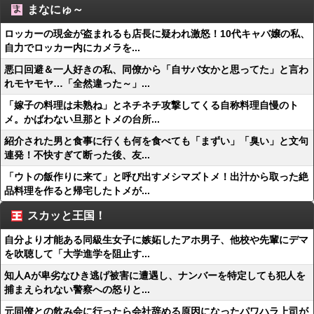
まなにゅ～
ロッカーの現金が盗まれるも店長に疑われ激怒！10代キャバ嬢の私、
自力でロッカー内にカメラを...
悪口回避＆一人好きの私、同僚から「自サバ女かと思ってた」と言わ
れモヤモヤ…「全然違った～」...
「嫁子の料理は未熟ね」とネチネチ攻撃してくる自称料理自慢のト
メ。かばわない旦那とトメの台所...
紹介された男と食事に行くも何を食べても「まずい」「臭い」と文句
連発！不快すぎて断った後、友...
「ウトの飯作りに来て」と呼び出すメシマズトメ！出汁から取った絶
品料理を作ると帰宅したトメが...
スカッと王国！
自分より才能ある同級生女子に嫉妬したアホ男子、他校や先輩にデマ
を吹聴して「大学進学を阻止す...
知人Aが卑劣なひき逃げ被害に遭遇し、ナンバーを特定しても犯人を
捕まえられない警察への怒りと...
元同僚との飲み会に行ったら会社辞める原因になったパワハラ上司が