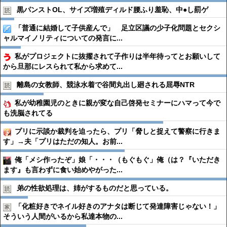
黒パンストOL、サイズ増殖ディルド腰ふり羞恥、中●︎し罰ゲ
「普通に結婚して子供産んで」 足立区議の少子化問題とセクシ
ャルマイノリティについての発言に...
私がプロジェクトに抜擢されて子作りは半年待ってとお願いして
から旦那にレスられて私から求めて...
離島の女教師、競泳水着で谷間丸出し廻される屈辱NTR
私が幼稚園児のときに親が変な自己啓発セミナーにハマって今で
も洗脳されてる
プリに示談か裁判を迫ったら、プリ「脅しと捉えて警察に行きま
す」→夫「プリはただの知人。お前...
俺「メシ作ったぞ」娘「・・・（もぐもぐ」俺（は？『いただき
ます』も言わずに食い始めやがった...
弟の性欲処理は、姉がするものだと思っている。
「化粧好きでネイル好きのアナタは断じて発達障害じゃない！」
そういう人間がいるから私達本物の...