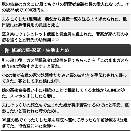
親の借金のカタに17歳でもぐりの消費者金融社長の愛人になった。そ
の後25歳で1000万円を...
夫を亡くした1週間後、義父から資産一覧を送るよう求められた。数
日後には葬儀費用の負担と死亡...
空き巣にウォシュレット便座と貴金属を盗まれた。警察が家の前の水
跡を追うと五軒先の幼稚園ママ...
修羅の華-家庭・生活まとめ
引っ越し後、ガス開通業者に設備を見てもらったら「このままガスを
使うのは危険すぎます」と言わ...
小2の娘が友達の家で洗濯物たたみと栗の皮むきを手伝わされて帰っ
てきた。客として来た娘にお手...
娘の高校合格祝い中に相続のことで相談してくる女性からLINEがき
た。スマホを手にしたら妻に...
夫にそっくりの顔立ちで生まれた娘が将来苦労するのではと不安。整
形したいと言われた時のために...
39度の熱でぐったりした娘を病院へ連れて行ったら午前診療を3分過
ぎてた。待合室にいた医師へ...