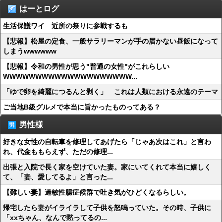
はーとログ
生活保護ワイ 近所の祭りに参戦するも
【悲報】松屋の定食、一般サラリーマンが手の届かない昼飯になって
しまうwwwwww
【悲報】令和の男性が思う"普通の女性"がこれらしい
WWWWWWWWWWWWWWWWWWWW...
「ゆで卵を綺麗につるんと剥く」 これは人類における永遠のテーマ
ご当地B級グルメで本当に旨かったものってある？
男性様
好きな女性の自転車を修理してあげたら「じゃあ次はこれ」と言わ
れ、代金ももらえず、ただの修理...
出張と入院で長く家を空けていた妻。家にいてくれて本当に嬉しく
て、「妻、愛してるよ」と言った...
【難しい妻】過敏性腸症候群で吐き気がひどくなるらしい。
帰宅したら妻がイライラして子供を怒鳴っていた。その時、子供に
「xxちゃん、なんで黙ってるの...