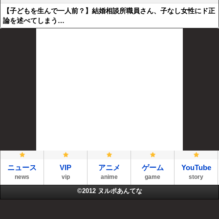
【子どもを生んで一人前？】結婚相談所職員さん、子なし女性にド正
論を述べてしまう…
ニュース
VIP
アニメ
ゲーム
YouTube
news
vip
anime
game
story
©2012
ヌルポあんてな