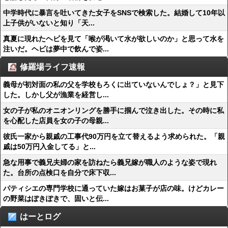
中学時代に暴言を吐いてきた女子をSNSで検索した。結婚して10年以
上子供がいないと知り「天...
真夏に現れたヘビを見て「喉が渇いて水が欲しいのか」と思って水を
注いだ。ヘビは夢中で飲んで姿...
修羅場ライフ速報
義母が初対面の私の父を学校もろくに出ていないんでしょ？」と見下
した。しかし父が漁業を経営し...
女の子が私のオニオンリングを勝手に掴んで泣き出した。その時に私
を心配した店員を女の子の母親...
彼氏一家から親戚の工事代90万円を立て替えるよう求められた。「親
戚は50万円入金してる」と...
急な用事で義兄夫婦の家を訪ねたら義兄嫁が職人のような姿で現れ
た。台所の点検口を自分で床下収...
パティシエの専門学校に通っていた嫁はお菓子が店の味。けどカレー
の野菜はぽきぽきで、固いと伝...
はーとログ