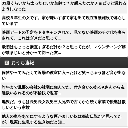
33歳くらいから太ったせいか加齢で＊が緩んだのかチョビッと漏れる
ようになった
高校３年生の女です。家が嫌いすぎて家を出て現在養護施設で暮らし
ています
映画デートの予定をドタキャンされて、見てない映画のチケ代を奢ら
されて、これはダメだと思って...
最初はちょっと素直すぎるだけか？と思ってたが、マウンティング癖
が凄まじいと分かって切った友...
おうち速報
篠笛やってみたくて近場の教室に入ったけど笑っちゃうほど音が出な
い
昨年まで旦那の会社の社宅に住んでた。付き合いのあるAさんから友
達扱いされるのが不愉快で返答...
地獄だ。うちは長男長女次男三人兄弟で古くから続く家業で後継は欲
しいという家族
他人の車をあてにするような厚かましい奴は都市伝説だと思ってた
が、現実に生息する生き物だと知...