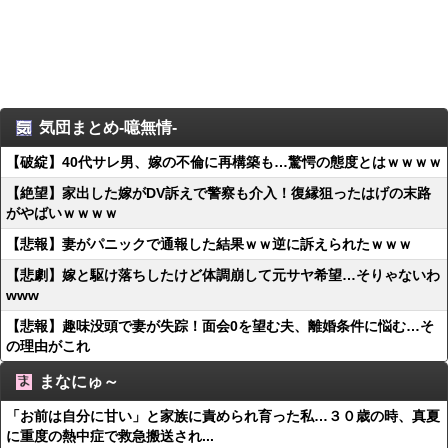
気団まとめ-噫無情-
【破綻】40代サレ男、嫁の不倫に再構築も…驚愕の態度とはｗｗｗｗ
【絶望】家出した嫁がDV訴えで警察も介入！復縁狙ったはげの末路
がやばいｗｗｗｗ
【悲報】妻がパニックで通報した結果ｗｗ逆に訴えられたｗｗｗ
【悲劇】嫁と駆け落ちしたけど体調崩して元サヤ希望…そりゃないわ
www
【悲報】趣味没頭で妻が失踪！面会0を望む夫、離婚条件に悩む…そ
の理由がこれ
まなにゅ～
「お前は自分に甘い」と家族に責められ育った私…３０歳の時、真夏
に重度の熱中症で救急搬送され...