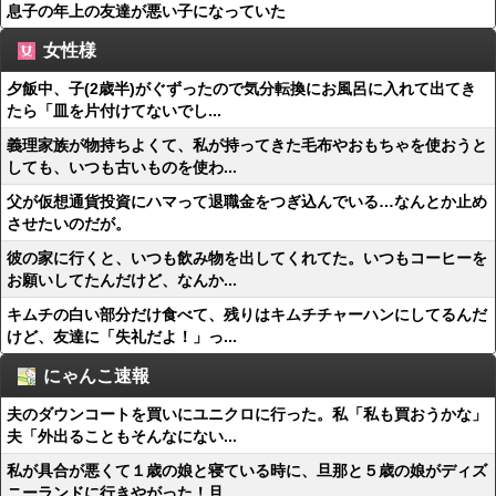
息子の年上の友達が悪い子になっていた
女性様
夕飯中、子(2歳半)がぐずったので気分転換にお風呂に入れて出てき
たら「皿を片付けてないでし...
義理家族が物持ちよくて、私が持ってきた毛布やおもちゃを使おうと
しても、いつも古いものを使わ...
父が仮想通貨投資にハマって退職金をつぎ込んでいる…なんとか止め
させたいのだが。
彼の家に行くと、いつも飲み物を出してくれてた。いつもコーヒーを
お願いしてたんだけど、なんか...
キムチの白い部分だけ食べて、残りはキムチチャーハンにしてるんだ
けど、友達に「失礼だよ！」っ...
にゃんこ速報
夫のダウンコートを買いにユニクロに行った。私「私も買おうかな」
夫「外出ることもそんなにない...
私が具合が悪くて１歳の娘と寝ている時に、旦那と５歳の娘がディズ
ニーランドに行きやがった！旦...