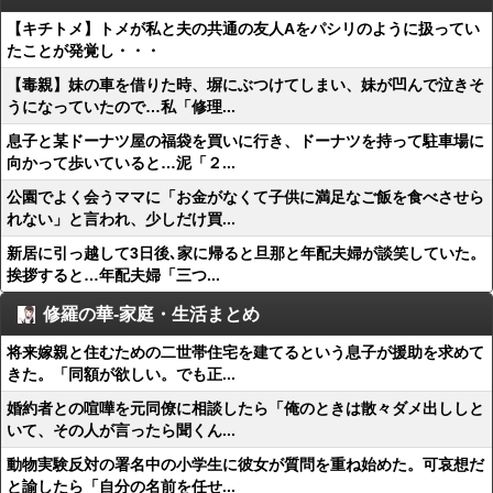
【キチトメ】トメが私と夫の共通の友人Aをパシリのように扱ってい
たことが発覚し・・・
【毒親】妹の車を借りた時、塀にぶつけてしまい、妹が凹んで泣きそ
うになっていたので…私「修理...
息子と某ドーナツ屋の福袋を買いに行き、ドーナツを持って駐車場に
向かって歩いていると…泥「２...
公園でよく会うママに「お金がなくて子供に満足なご飯を食べさせら
れない」と言われ、少しだけ買...
新居に引っ越して3日後､家に帰ると旦那と年配夫婦が談笑していた。
挨拶すると…年配夫婦「三つ...
修羅の華-家庭・生活まとめ
将来嫁親と住むための二世帯住宅を建てるという息子が援助を求めて
きた。「同額が欲しい。でも正...
婚約者との喧嘩を元同僚に相談したら「俺のときは散々ダメ出ししと
いて、その人が言ったら聞くん...
動物実験反対の署名中の小学生に彼女が質問を重ね始めた。可哀想だ
と諭したら「自分の名前を任せ...