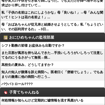
母が友人の子供を引き取り姉になった。でも父だけが姉へ理不尽な要
求ばかり押し付けていて…
私「子供の名前はこれにしようかな」母「良いね！」→母「みんな聞
いて！ヒントは花の名前よ！」...
母「おばあちゃんが従兄弟と結婚させようとしてる」私「ちょうどい
い、その話利用するわ」→3日...
おにひめちゃんの監視部屋
シフト勤務の皆様 お盆休みも出勤ですか？
また旦那が風邪を持ち込んできた…手洗いしろうがいしろって注意し
てるのにうるさがって無視→病...
高校生の夏休み、どうしてますか？
知人の知人が腹痛を訴え病院へ。医者曰く「便秘でしょう」。でもあ
まりの激痛に他の病院へ行こう...
パウパトロール????
子育てちゃんねる
何処情報か知らんけど定期的に嘘情報を流す馬鹿がいる