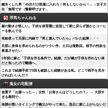
鍵失くした男「45分だけ部屋に入れろ！何もしないから！」→女子大
生「無理です（警察呼びます...
浮気ちゃんねる
嫁の動きが怪しい。子供を保育園に送迎して家に戻らず誰かとコーヒ
ーを飲んでる
有給使って旦那に内緒で『男と遊んでいたら』バレた結果・・・
旦那に身体を求められるのがツラい件。土日は複数回。相手の性欲を
衰退させたい
1年前に嫁と「子供を作る条件で」結婚。だが嫁が子供を作れない体
だと知ったので離婚へ。
これまで結婚手前で3回も破談した経験がある私。どこで相手を見分
ければいいんだ？
鬼女の宅配便
放置子「お腹へった～」女性「お母さんはどうしたの？」 → 大胆す
ぎる尋問で...
体調が悪いタイミングで義父がやって来た。流石に家に上がらないだ