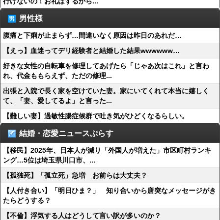
行けないの！お礼はするから...
男性様
腹痛と下痢が止まらず…間違いなく原因は昨日のあれだ…
【えっ】血迷ってデリ経験者と結婚した結果wwwwww…
好きな女性の自転車を修理してあげたら「じゃあ次はこれ」と言わ
れ、代金ももらえず、ただの修理...
出張と入院で長く家を空けていた妻。家にいてくれて本当に嬉しく
て、「妻、愛してるよ」と言った...
【難しい妻】過敏性腸症候群で吐き気がひどくなるらしい。
結婚・恋愛ニュースぷらす
【移民】2025年、日本人が減り「外国人が増えた」市区町村ランキ
ング…5位は埼玉県川口市、...
【孤独死】「孤立死」急増 お前らは大丈夫？
【人付き合い】「明日ひま？」 知り合いから唐突なメッセージがき
たらどうする？
【不倫】浮気する人はどうして言い訳が多いのか？