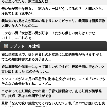
ろと思ってたら、家に居座りは...
辛い物が苦手な彼女。「家のカレーはどうしてるの？」と聞いたら、
冷めてしまう返事が...
義妹夫のお兄さんが草加の集まりにいてビックリ。義両親は新興宗教
大嫌いな人たちなのに...
モテない男「女は悪い男が好き！！だから優しい俺らはモテな
い！！」←これさぁ...
ラブラドール速報
娘は幼稚園児で、娘と仲良しのお友達には知的障害があります そし
てこの知的障害のあるお子さん...
娘は看護師か保育士になってほしいのですが、経済学部に行きたいと
言い出しました 女の子らしい...
クソコトメが３ヶ月の私息子に財布を投げつけた。コトメ「いつでも
そんなの杀殳せる」私、コトメ...
市がやってる妊婦向けの出産・子育て講習会で、ある妊婦が衝撃発
言。妊婦「私は４年間子供ができ...
旦那「なんで吸い殻捨ててくれないんだ？」私「タバコが嫌いだし臭