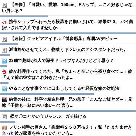
【画像】「可愛い、愛嬌、150cm、Fカップ」←これ好きじゃな
い男いる？
携帯ショップへ行ったら検温をお願いされて、結果37.0。 バイ菌
扱いされて入店できず悲しか...
【速報】グラビアアイドル『博多彩葉』専属AVデビュー
派遣辞めさせてくれ。物凄くキツい人のアシスタントだった。
23歳で趣味が1人で深夜ドライブなんだけどどう思う？
彼が料理作ってくれた。私「ちょっと辛いから残り食べて…」彼
「え？前の彼女はこれ好きだったよ...
やることなす事全てに口出ししてくる神経質な嫁の対処法
納骨の後に、料亭で精進料理→兄の息子「こんなご飯ヤダ～」兄
嫁『子供も一緒に来い来いって言う...
壁マ〇コとかいうジャンル、ガチ抜ける
フリン相手の奥さん「慰謝料２５０万払え！」私『たまたま付き
合った彼が家庭を持っていたという...