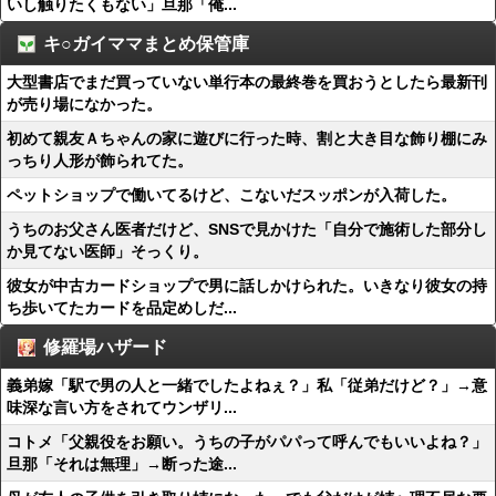
いし触りたくもない」旦那「俺...
キ○ガイママまとめ保管庫
大型書店でまだ買っていない単行本の最終巻を買おうとしたら最新刊
が売り場になかった。
初めて親友Ａちゃんの家に遊びに行った時、割と大き目な飾り棚にみ
っちり人形が飾られてた。
ペットショップで働いてるけど、こないだスッポンが入荷した。
うちのお父さん医者だけど、SNSで見かけた「自分で施術した部分し
か見てない医師」そっくり。
彼女が中古カードショップで男に話しかけられた。いきなり彼女の持
ち歩いてたカードを品定めしだ...
修羅場ハザード
義弟嫁「駅で男の人と一緒でしたよねぇ？」私「従弟だけど？」→意
味深な言い方をされてウンザリ...
コトメ「父親役をお願い。うちの子がパパって呼んでもいいよね？」
旦那「それは無理」→断った途...