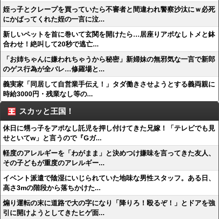
姪っ子とクレープを買っていたら不審者と間違われ警察沙汰にｗ必死
にかばってくれた姪の一言に泣...
新しいペットを首に巻いて玄関を開けたら…居座りアポなしトメと鉢
合わせ！絶叫して20秒で逃亡...
「お姉ちゃんに嫌われちゃうから秘密」新婦妹の無邪気な一言で新郎
のゲス行為が全バレ…修羅場と...
義実家「同居して自営業手伝え！」タダ働きさせようとする義両親に
時給3000円・残業なし等の...
スカッと王国！
休日に甥っ子をアポなし託児を押し付けてきた兄嫁！「テレビでも見
せといてw」と言うので『Gガ...
軽度のアレルギーを「わがまま」と決めつけ嫌味を言ってきた友人、
その子どもが重度のアレルギー...
イベント派遣で陰湿にいじられていた地味な男性スタッフ。ある日、
高さ3mの階段から落ちかけた...
煽り運転の末に道路で大の字になり「降りろ！殴るぞ！」とドアを強
引に開けようとしてきたヒゲ面...