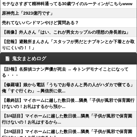
モテなさすぎて精神科通ってる30歳ワイのルーティンがこちらwww
原神売上「2923億円です」
売れてないバンドマンやけど質問ある？
【画像】外人さん「はい、これが男女カップルの理想の身長差ね」
【悲報】避難所まんさん「スタッフが男だとナプキンとか下着とか取
りにくいの！！」
鬼女まとめログ
【訃報】名探偵コナン声優が死去 → 今トンデモナイことになって
る・・・
【修羅場】娘から電話「うちでお母さんと男の人がハダカで寝てる」
俺「すぐ行くわ」→興信所に依...
【最終話】マイホームに越した数日後…隣奥「子供が風邪で保育園行
けないの！お礼はするから預か...
【3/4話目】マイホームに越した数日後…隣奥「子供が風邪で保育園
行けないの！お礼はするから...
【2/4話目】マイホームに越した数日後…隣奥「子供が風邪で保育園