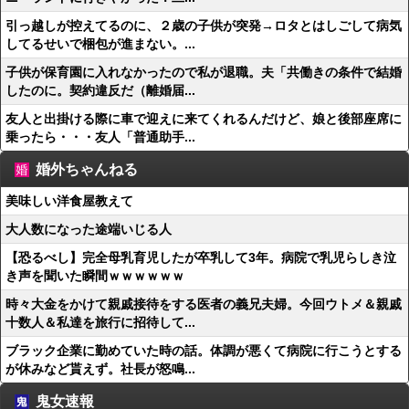
引っ越しが控えてるのに、２歳の子供が突発→ロタとはしごして病気
してるせいで梱包が進まない。...
子供が保育園に入れなかったので私が退職。夫「共働きの条件で結婚
したのに。契約違反だ（離婚届...
友人と出掛ける際に車で迎えに来てくれるんだけど、娘と後部座席に
乗ったら・・・友人「普通助手...
婚外ちゃんねる
美味しい洋食屋教えて
大人数になった途端いじる人
【恐るべし】完全母乳育児したが卒乳して3年。病院で乳児らしき泣
き声を聞いた瞬間ｗｗｗｗｗｗ
時々大金をかけて親戚接待をする医者の義兄夫婦。今回ウトメ＆親戚
十数人＆私達を旅行に招待して...
ブラック企業に勤めていた時の話。体調が悪くて病院に行こうとする
が休みなど貰えず。社長が怒鳴...
鬼女速報