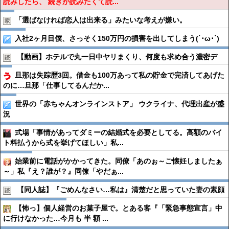
読みしたら、 続きが読みたくて読...
「選ばなければ恋人は出来る」みたいな考えが嫌い。
入社2ヶ月目僕、さっそく150万円の損害を出してしまう(´･ω･`)
【動画】ホテルで丸一日中ヤリまくり、何度も求め合う濃密デ
旦那は失踪歴3回。借金も100万あって私の貯金で完済してあげた
のに…旦那「仕事してるんだか...
世界の「赤ちゃんオンラインストア」 ウクライナ、代理出産が盛
況
式場「事情があってダミーの結婚式を必要としてる。高額のバイ
ト料払うから式を挙げてほしい」私...
始業前に電話がかかってきた。同僚「あのぉ～ご懐妊しましたぁ
～」私『え？誰が？』同僚「やだぁ...
【同人誌】『ごめんなさい…私は』清楚だと思っていた妻の素顔
【怖っ】個人経営のお菓子屋で。とある客『「緊急事態宣言」中
に行けなかった…今月も 半 額 ...