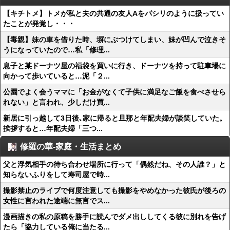
【キチトメ】トメが私と夫の共通の友人Aをパシリのように扱ってい
たことが発覚し・・・
【毒親】妹の車を借りた時、塀にぶつけてしまい、妹が凹んで泣きそ
うになっていたので…私「修理...
息子と某ドーナツ屋の福袋を買いに行き、ドーナツを持って駐車場に
向かって歩いていると…泥「２...
公園でよく会うママに「お金がなくて子供に満足なご飯を食べさせら
れない」と言われ、少しだけ買...
新居に引っ越して3日後､家に帰ると旦那と年配夫婦が談笑していた。
挨拶すると…年配夫婦「三つ...
修羅の華-家庭・生活まとめ
父と浮気相手の待ち合わせ場所に行って「偶然だね、その人誰？」と
知らないふりをして寿司屋で時...
撮影禁止のライブで何度注意しても撮影をやめなかった彼氏が後ろの
女性に言われた途端に無言でス...
漫画描きの私の原稿を勝手に読んでダメ出ししてくる彼に別れを告げ
たら「協力している俺に当たる...