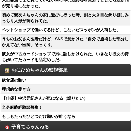
大型書店でまだ買っていない単行本の最終巻を買おうとしたら最新刊
が売り場になかった。
初めて親友Ａちゃんの家に遊びに行った時、割と大き目な飾り棚にみ
っちり人形が飾られてた。
ペットショップで働いてるけど、こないだスッポンが入荷した。
うちのお父さん医者だけど、SNSで見かけた「自分で施術した部分し
か見てない医師」そっくり。
彼女が中古カードショップで男に話しかけられた。いきなり彼女の持
ち歩いてたカードを品定めしだ...
おにひめちゃんの監視部屋
飲食店の賄い
理想的な働き方
【俳優】中沢元紀さんが気になる（語りたい）
全身麻酔経験談募集！
もしもたったひとつだけ願いが叶うなら
子育てちゃんねる