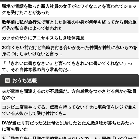
職場で電話を取った新入社員の女子がヒワイなことを言われてショッ
クを受けたことがあった
数年前に私が旅行先で落とした財布の中身が何年も経ってから別の旅
行先で私自身によって拾われた
カツオのサクにアニサキスらしき物体発見
20年くらい前だけど当時お付き合いがあった仲間が神社に赤いものを
身につけちゃいけないと言っ...
「『きれいに書きなさい』と言ってもきれいに書いてくれない」っ
て、それ自体毒親の言う常套句だ...
おうち速報
夫が電車を間違えるのが不思議だ。方向感覚をつかさどる何かが駄目
なのか
コンビニ店員やってる。伝票を持ってないくせに宅急便をレジで並ん
でいる人抜かして受け付けても...
DVが当たり前だった父は母と別居したとたん憑き物が落ちたみたい
に落ち着いた
私「愛妻弁当は旦那の同僚君が食べないとでしょ」同僚「いや弁当に