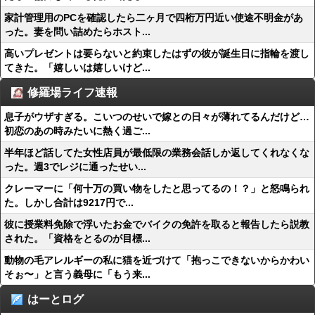
家計管理用のPCを確認したら二ヶ月で四桁万円近い使途不明金があ
った。妻を問い詰めたらホスト...
高いプレゼントは要らないと約束したはずの彼が誕生日に指輪を渡し
てきた。「嬉しいは嬉しいけど...
修羅場ライフ速報
息子がウザすぎる。こいつのせいで嫁との日々が薄れてるんだけど…
初恋のあの時みたいに熱く過ご...
半年ほど話してた女性店員が最低限の業務会話しか返してくれなくな
った。週3でレジに通ったせい...
クレーマーに「何十万の買い物をしたと思ってるの！？」と怒鳴られ
た。しかし合計は9217円で...
彼に授業料免除で浮いたお金でバイクの免許を取ると報告したら説教
された。「資格をとるのが目標...
動物の毛アレルギーの私に猫を近づけて「抱っこできないからかわい
そぉ〜」と言う義母に「もう来...
はーとログ