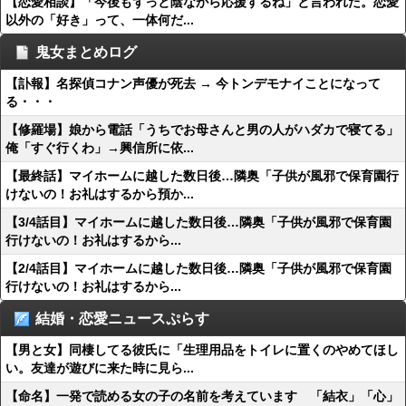
【恋愛相談】「今後もずっと陰ながら応援するね」と言われた。恋愛
以外の「好き」って、一体何だ...
鬼女まとめログ
【訃報】名探偵コナン声優が死去 → 今トンデモナイことになって
る・・・
【修羅場】娘から電話「うちでお母さんと男の人がハダカで寝てる」
俺「すぐ行くわ」→興信所に依...
【最終話】マイホームに越した数日後…隣奥「子供が風邪で保育園行
けないの！お礼はするから預か...
【3/4話目】マイホームに越した数日後…隣奥「子供が風邪で保育園
行けないの！お礼はするから...
【2/4話目】マイホームに越した数日後…隣奥「子供が風邪で保育園
行けないの！お礼はするから...
結婚・恋愛ニュースぷらす
【男と女】同棲してる彼氏に「生理用品をトイレに置くのやめてほし
い。友達が遊びに来た時に見ら...
【命名】一発で読める女の子の名前を考えています 「結衣」「心」