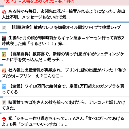
「え？」→入場を止められた→私「前の...
ある時から毎日、玄関先に花が一輪置かれるようになった。差出
人は不明。メッセージもないので気...
【閲覧注意】敏感ワレメを媚薬オイル固定バイブで痙攣レ●︎プ
生後5ヶ月の娘が朝6時前からギャン泣き→ゲーセン行って深夜2
時就寝した俺『うるさい！！』嫁...
【自業自得】披露宴で。新婦の甥っ子(悪ガキ)がウェディングケ
ーキに手を突っ込んだ →甥っ子...
社内報に出産情報が掲載され、プリンに嫁の出産がバレた！俺(ク
ズだわ)→プリン「え？こんなこ...
【速報】ワイ10万円の給付金で、定価1万円超えのガンプラを買
ってくる
映画館でおばあさんの杖を拾ってあげたら、アレコレと話しかけ
てきた。
私「シチュー作り過ぎちゃって…」Aさん「食べに行ってあげる
よ」B男「シチューいいっすね！」...