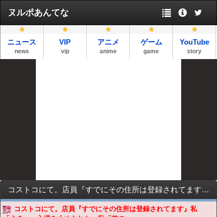
ヌルポあんてな
ニュース
VIP
アニメ
ゲーム
YouTube
news
vip
anime
game
story
コストコにて。店員『すでにその住所は登録されてます』私「え？」→入場を止められた→私「前の住人だと思う…」店員『お金払ってね』私（渋々払う）→入店すると・・・
コストコにて。店員『すでにその住所は登録されてます』私