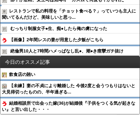
レストランで私の料理を「チョット食べる？」っていつも主人に
聞いてるんだけど、美味しいと思っ...
むっちり制服女子●︎生、痴●︎したら俺の虜になった
【画像】2年間レスの妻が用意した夕飯がこちら
絶倫男10人と7時間ハメっぱなし乱●︎、潮●︎き痙攣ガチ抜け
今日のオススメ記事
飲食店の賄い
【未練】妻の不貞により離婚した 今後2度と会うつもりはないと
大見得切ったものの、半年過ぎる...
結婚相談所で出会った嫁(36)が結婚後『子供をつくる気が起きな
い』と言い出した・・・