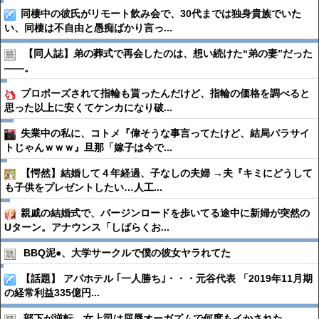
同棲中の彼氏がリモート飲み会で、30代までは独身貴族でいた
い、同棲は不自由と愚痴ばかり言っ...
【同人誌】弟の葬式で再会したのは、想い続けた“弟の妻”だった
――。
プロポーズされて指輪も貰ったんだけど、指輪の価格を調べると
思った以上に安くてケンカになり破...
失業中の私に、コトメ『偉そうな事言ってたけど、結局パラサイ
トじゃんｗｗｗ』旦那「嫁子は今で...
【愕然】結婚して４年経過、子なしの夫婦 →夫『キミにどうして
も子供をプレゼントしたい…人工...
親戚の結婚式で、バージンロードを歩いてる途中に新婦が突然の
Uターン。アナウンス「しばらくお...
BBQ泥●︎、大学サークルで僕の彼女ヤラれてた
【話題】 アパホテル ｢一人勝ち｣・・・元谷代表 「2019年11月期
の経常利益335億円...
部下が逆転、女上司は屈辱オーガズムで何度もイかされた