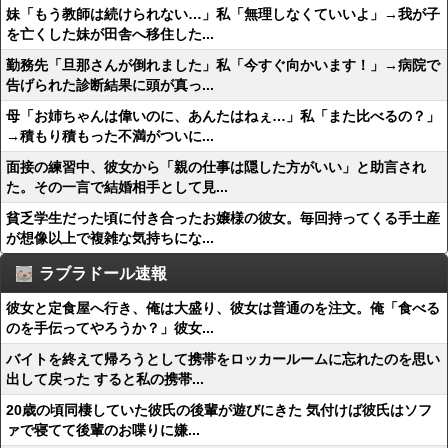
妹「もう教師は続けられない…」私「無理しなくていいよ」→我が子
を亡くした妹が田舎へ移住した...
勤務先「旦那さんが倒れました」私「今すぐ向かいます！」→病院で
告げられた診断結果に頭が真っ...
母「お姉ちゃんは偉いのに、あんたはねぇ…」私「また比べるの？」
→積もり積もった不満がついに...
面接の練習中、彼女から「親の仕事は隠した方がいい」と助言され
た。その一言で結婚相手として見...
貧乏学生だった頃に付き合ったお嬢様の彼女。毎回持ってくる手土産
が想像以上で複雑な気持ちにな...
ラブラドール速報
彼女と定食屋へ行き、俺は大盛り、彼女は普通のを注文。俺「食べる
のを手伝ってやろうか？」彼女...
バイトを終えて帰ろうとして携帯をロッカールームに忘れたのを思い
出して戻った すると私の携帯...
20歳の頃同棲していた彼氏の後輩が遊びにきた 気付けば彼氏はソフ
ァで寝てて後輩のお喋りに嫌...