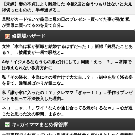
【未練】妻の不貞により離婚した 今後2度と会うつもりはないと大見
得切ったものの、半年過ぎる...
旦那がカード払いで義母に母の日のプレゼント買ってた事が発覚 私
が実母に買ってるのを見て自分...
修羅場ハザード
女性「本当は私が新郎と結婚するはずだった！」新婦「鏡見たことあ
る？」→披露宴が一瞬で騒然と...
A母「イジメるならうちの娘だけにして」周囲「えっ…？」→常識で
は考えられない教育方針に…
私「その浴衣、本当にその着付けで大丈夫…？」→街中を歩く浴衣姿
を見て、違和感ばかりが気にな...
私「誰か家に入ったの！？」クレママ「ぎゃー！！」→手作りプレゼ
ントを狙って不法侵入した理由...
ネコ「ニャ…！」ワイ「なんか通じ合ってる気がするなｗ」→心が通
じたと思った次の瞬間、まさか...
キ○ガイママまとめ保管庫