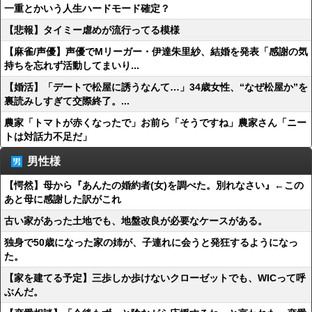
一重とかいう人生ハードモード確定？
【悲報】タイミー虐めが流行ってる模様
【麻雀/声優】声優でMリーガー・伊達朱里紗、結婚を発表「感謝の気
持ちを忘れず活動してまいり...
【婚活】「デートで松屋に誘うなんて…」34歳女性、“なぜ松屋か”を
裏読みしすぎて交際終了。...
農家「トマトが赤くなったで」お前ら「そうですね」農家さん「ニー
トは対話力不足だ」
男性様
【愕然】母から『あんたの婚約者(女)を調べた。別れなさい』←この
あと母に感謝した訳がこれ
古い家があった土地でも、地盤改良が必要なケースがある。
独身で50歳になった家の姉が、子連れに会うと発狂するようになっ
た。
【家を建てる予定】三歩しか歩けないクローゼットでも、WICって呼
ぶんだ。