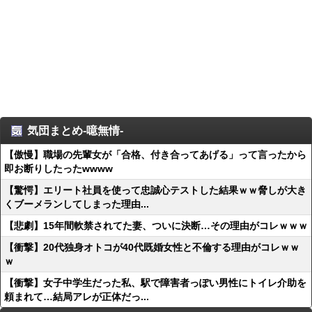
気団まとめ-噫無情-
【傲慢】職場の先輩女が「合格、付き合ってあげる」って言ったから
即お断りしたったwwww
【驚愕】エリート社員を使って忠誠心テストした結果ｗｗ脅しが大き
くブーメランしてしまった理由...
【悲劇】15年間軟禁されてた妻、ついに決断…その理由がコレｗｗｗ
【衝撃】20代独身オトコが40代既婚女性と不倫する理由がコレｗｗ
ｗ
【衝撃】女子中学生だった私、駅で障害者っぽい男性にトイレ介助を
頼まれて…結局アレが正体だっ...