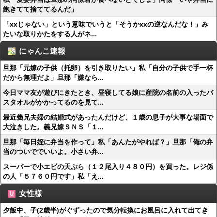
飽きてて捨ててるんだ」
「xxじゃない」という意味でいうと「そうかxxの逆なんだな！」み
たいな取りかたをする人がネ...
にゃんこ速報
旦那「元嫁の子供（托卵）を引き取りたい」私「自分の子供で手一杯
だから無理だよ」旦那「嫌なら...
今日ママ友が遊びにきたとき、昼寝してる娘に産院の名前の入ったバ
スタオルがかかってるのを見て...
最近義兄夫婦の結婚式があったんだけど、１歳の息子が大事な場面で
大泣きした。義兄嫁ＳＮＳ「１...
旦那「毎日姪に弁当を作って」私「あんたがやれば？」旦那「俺の弁
当のついででいいよ。小さい弁...
スーパーで小エビの天ぷら（１２尾入り４８０円）を買った。レジ係
の人「５７６０円です」私「え...
女性様
夕飯中、子(2歳半)がぐずったので気分転換にお風呂に入れて出てき