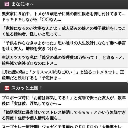
まなにゅ～
義実家に５泊中、トメが３歳息子に謎の衛生観念を押し付けてきて…
ドッキドキしながら「〇〇なん...
「家族になるのが大事なんだよ」成人済みの娘との養子縁組をしつこ
く迫る婚約者。怪しいと思って...
「子供を作らなきゃよかった」思い通りの人生設計にならず妻へ暴言
を吐く友人。離婚を突きつけら...
生活カツカツな私に「義父の墓の管理費10万払って！」と迫るトメ。
給料減で余裕ゼロなのにトメ...
1月出産の私に「クリスマス挙式に来い！」と迫るコトメ＆ウト。正
産期だと説明するも「予定日ま...
スカッと王国！
プロポーズ時に「お前は浮気してる！」と冤罪で振った友人が、数年
後に「実は彼、浮気してなかっ...
「勧誘電話に暴言吐いてストレス解消してるｗｗ」とかいう無謀すぎ
る同僚！住所や個人情報を握ら...
スープカレー流行期にジャガイモ煮崩れでドロドロの「大惨事カレ