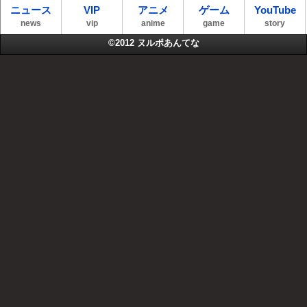
ニュース
VIP
アニメ
ゲーム
YouTube
news
vip
anime
game
story
©2012
ヌルポあんてな