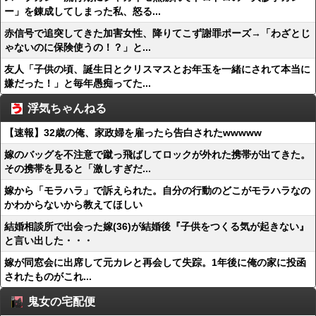
ー」を錬成してしまった私、怒る...
赤信号で追突してきた加害女性、降りてこず謝罪ポーズ→「わざとじ
ゃないのに保険使うの！？」と...
友人「子供の頃、誕生日とクリスマスとお年玉を一緒にされて本当に
嫌だった！」と毎年愚痴ってた...
浮気ちゃんねる
【速報】32歳の俺、家政婦を雇ったら告白されたwwwww
嫁のバッグを不注意で蹴っ飛ばしてロックが外れた携帯が出てきた。
その携帯を見ると「激しすぎだ...
嫁から「モラハラ」で訴えられた。自分の行動のどこがモラハラなの
かわからないから教えてほしい
結婚相談所で出会った嫁(36)が結婚後『子供をつくる気が起きない』
と言い出した・・・
嫁が同窓会に出席して元カレと再会して失踪。1年後に俺の家に投函
されたものがこれ...
鬼女の宅配便