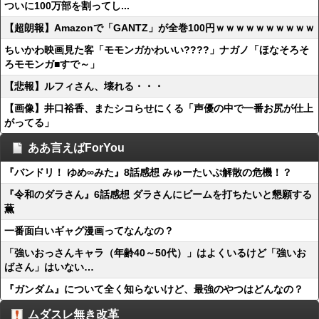
ついに100万部を割ってし...
【超朗報】Amazonで「GANTZ」が全巻100円ｗｗｗｗｗｗｗｗｗｗ
ちいかわ映画見た客「モモンガかわいい????」ナガノ「ほなそろそ
ろモモンガ■すで～」
【悲報】ルフィさん、壊れる・・・
【画像】井口裕香、またシコらせにくる「声優の中で一番お尻が仕上
がってる」
ああ言えばForYou
『バンドリ！ ゆめ∞みた』8話感想 みゅーたいぷ解散の危機！？
『令和のダラさん』6話感想 ダラさんにビームを打ちたいと懇願する
薫
一番面白いギャグ漫画ってなんなの？
「強いおっさんキャラ（年齢40～50代）」はよくいるけど「強いお
ばさん」はいない…
『ガンダム』について全く知らないけど、最強のやつはどんなの？
ムダスレ無き改革