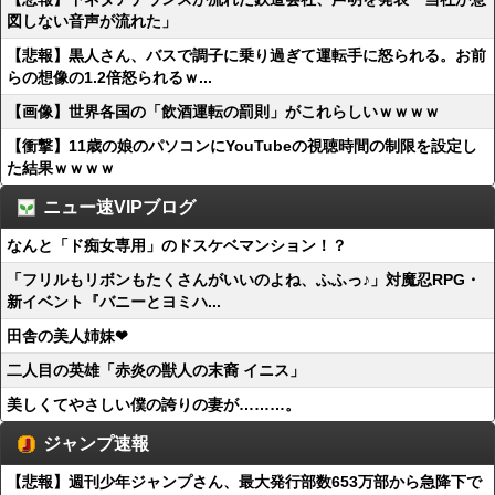
図しない音声が流れた」
【悲報】黒人さん、バスで調子に乗り過ぎて運転手に怒られる。お前
らの想像の1.2倍怒られるｗ...
【画像】世界各国の「飲酒運転の罰則」がこれらしいｗｗｗｗ
【衝撃】11歳の娘のパソコンにYouTubeの視聴時間の制限を設定し
た結果ｗｗｗｗ
ニュー速VIPブログ
なんと「ド痴女専用」のドスケベマンション！？
「フリルもリボンもたくさんがいいのよね、ふふっ♪」対魔忍RPG・
新イベント『バニーとヨミハ...
田舎の美人姉妹❤
二人目の英雄「赤炎の獣人の末裔 イニス」
美しくてやさしい僕の誇りの妻が………。
ジャンプ速報
【悲報】週刊少年ジャンプさん、最大発行部数653万部から急降下で