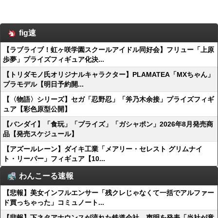
fig速
【ラブライブ！虹ヶ咲学園スクールアイドル同好会】フリュー「上原
歩夢」プライズフィギュア化決...
【トリダモノ氏オリジナルキャラクター】PLAMATEA「MXちゃん」
プラモデル【明日予約開...
【〈物語〉シリーズ】セガ「忍野忍」「斧乃木余接」プライズフィギ
ュア【彩色原型公開】
【バンダイ】「食玩」「プライズ」「ガシャポン」2026年8月発売商
品【発売スケジュール】
【アズールレーン】ダイキ工業「メアリー・セレスト グリムナイ
ト・リーパー」フィギュア【10...
わんこーる速報
【悲報】美女インフルエンサー「残クレじゃなくて一括でアルファー
ド買っちゃった」コミュノート...
【悲報】下ネタアナウンスが流れた鉄道会社、声明を発表「当社が意