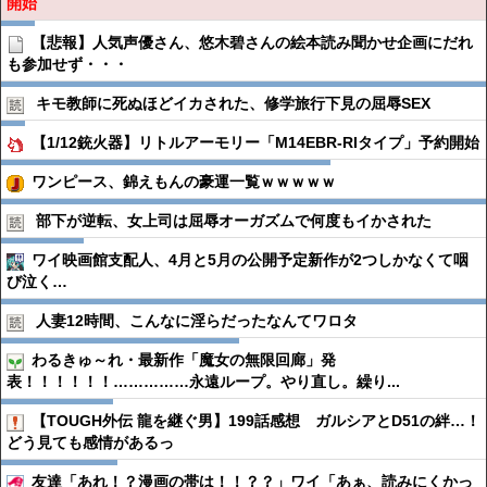
開始
【悲報】人気声優さん、悠木碧さんの絵本読み聞かせ企画にだれ
も参加せず・・・
キモ教師に死ぬほどイカされた、修学旅行下見の屈辱SEX
【1/12銃火器】リトルアーモリー「M14EBR-RIタイプ」予約開始
ワンピース、錦えもんの豪運一覧ｗｗｗｗｗ
部下が逆転、女上司は屈辱オーガズムで何度もイかされた
ワイ映画館支配人、4月と5月の公開予定新作が2つしかなくて咽
び泣く…
人妻12時間、こんなに淫らだったなんてワロタ
わるきゅ～れ・最新作「魔女の無限回廊」発
表！！！！！！……………永遠ループ。やり直し。繰り...
【TOUGH外伝 龍を継ぐ男】199話感想 ガルシアとD51の絆…！
どう見ても感情があるっ
友達「あれ！？漫画の帯は！！？？」ワイ「あぁ、読みにくかっ