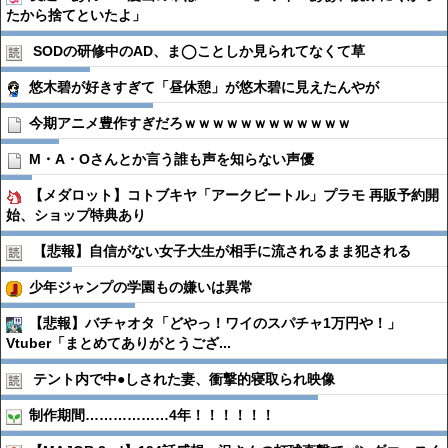
たから捨てといたよ」
SODの研修中のAD、ま◯ことしか見られてなくて草
悠木碧が好きすぎて「昼休憩」が悠木碧に見えたんやが
今期アニメ豊作すぎだろｗｗｗｗｗｗｗｗｗｗｗｗ
M・A・Oさんとか言う誰も声を知らない声優
【メダロット】コトブキヤ「アークビートル」プラモ 再販予約開
始、ショップ特典あり
【悲報】自信がない女子大生が相手に流されるまま犯される
少年ジャンプの学園もの嫌いは異常
【悲報】バチャオタ「どやっ！ワイのスパチャ1万円や！」
Vtuber「まとめてありがとうござ...
テント内で中●︎しされた妻、衝撃的寝取られ映像
制作期間………………4年！！！！！！