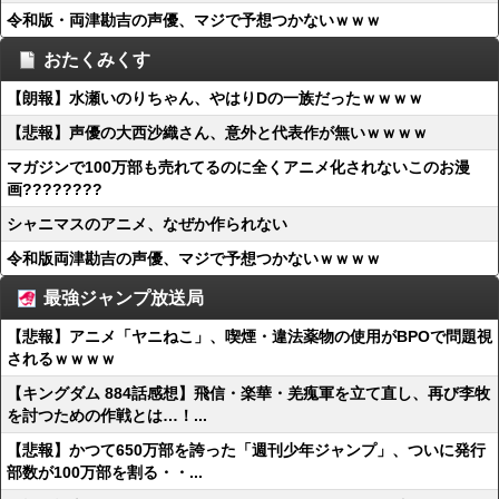
令和版・両津勘吉の声優、マジで予想つかないｗｗｗ
おたくみくす
【朗報】水瀬いのりちゃん、やはりDの一族だったｗｗｗｗ
【悲報】声優の大西沙織さん、意外と代表作が無いｗｗｗｗ
マガジンで100万部も売れてるのに全くアニメ化されないこのお漫
画????????
シャニマスのアニメ、なぜか作られない
令和版両津勘吉の声優、マジで予想つかないｗｗｗｗ
最強ジャンプ放送局
【悲報】アニメ「ヤニねこ」、喫煙・違法薬物の使用がBPOで問題視
されるｗｗｗｗ
【キングダム 884話感想】飛信・楽華・羌瘣軍を立て直し、再び李牧
を討つための作戦とは…！...
【悲報】かつて650万部を誇った「週刊少年ジャンプ」、ついに発行
部数が100万部を割る・・...