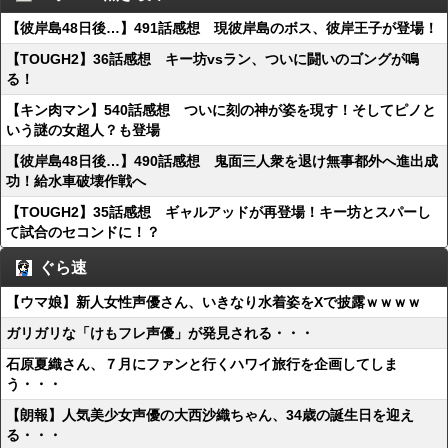
【彼岸島48日後…】491話感想 現彼岸島のボス、彼岸王子が登場！
【TOUGH2】36話感想 キー坊vsラン、ついに闘いのゴングが鳴
る！
【キン肉マン】540話感想 ついに刻の神が姿を現す！そしてピノと
いう謎の女超人？も登場
【彼岸島48日後…】490話感想 鬼面三人衆を退け無事都外へ進出成
功！給水車破壊作戦へ
【TOUGH2】35話感想 ギャルアッドが再登場！キー坊とスパーし
て試合のセコンドに！？
ぐら速
【ウマ娘】新人女性声優さん、いきなり水着姿をXで披露ｗｗｗｗ
ガリガリな「けもフレ声優」が発見される・・・
石原夏織さん、７月にファンと行くハワイ旅行を企画してしま
う・・・
【朗報】人気美少女声優の大西沙織ちゃん、34歳の誕生日を迎え
る・・・