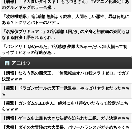
【朗報】「ドカ食いダイスキ！ もちづきさん」 TVアニメ化決定！あ
のグルメギャグホラー合盛...
「攻殻機動隊」4話感想 無垢より純粋、人間らしい悪性、罪は何処に
ある？トグサとバトーのバデ...
「名探偵プリキュア！」27話感想 1回だけの変身と初依頼の疑問もは
なまる解決！語られるくれ...
「バンドリ！ ゆめ∞みた」7話感想 夢限大みゅーたいぷ5人揃って初
ライブ！ビオラの謀略があ...
アニはつ
【朗報】なろう系の四天王、「無職転生オバロ転スラリゼロ」でガチ
決定ｗｗｗ
【衝撃】ドラゴンボールの天下一武道会、やっぱりヤラセだったｗｗ
ｗ
【衝撃】ガンダムSEEDさん、絶対にあり得ないだろって設定がこち
らｗｗｗ
【朗報】ゲーム史上最も大きな決断を迫られた二択、ガチ決定ｗｗｗ
【悲報】ダイの大冒険の六大団長、パワーバランスがガチめちゃくち