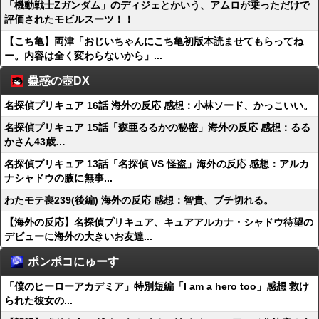
「機動戦士Ζガンダム」のディジェとかいう、アムロが乗っただけで
評価されたモビルスーツ！！
【こち亀】両津「おじいちゃんにこち亀初版本読ませてもらってね
ー。内容は全く変わらないから」...
蠱惑の壺DX
名探偵プリキュア 16話 海外の反応 感想：小林ソード、かっこいい。
名探偵プリキュア 15話「森亜るるかの秘密」海外の反応 感想：るる
かさん43歳…
名探偵プリキュア 13話「名探偵 VS 怪盗」海外の反応 感想：アルカ
ナシャドウの腋に無事...
わたモテ喪239(後編) 海外の反応 感想：智貴、ブチ切れる。
【海外の反応】名探偵プリキュア、キュアアルカナ・シャドウ待望の
デビューに海外の大きいお友達...
ポンポコにゅーす
「僕のヒーローアカデミア」特別短編「I am a hero too」感想 救け
られた彼女の...