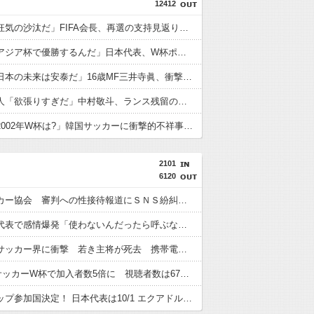
12412
外国人「狂気の沙汰だ」FIFA会長、再選の支持見返りにモロッコへ2030年W杯決勝の開催を打診か！海外から批判殺到！【海外の反応】
外国人「アジア杯で優勝するんだ」日本代表、W杯ポット1入りに現実味!?2030大会で出場枠「64」なら追い風に！アメリカ人もポット1争いに熱視線！【海外の反応】
外国人「日本の未来は安泰だ」16歳MF三井寺眞、衝撃ゴール！久保建英超え歴代2位の記録！3得点に絡む活躍で海外絶賛！【海外の反応】
フランス人「欲張りすぎだ」中村敬斗、ランス残留の可能性を会長が示唆！移籍金が交渉の壁に..現地サポの本音がこれ！【海外の反応】
外国人「2002年W杯は?」韓国サッカーに衝撃的不祥事！W杯予選でレフリーへの性的接待発覚！海外騒然！【海外の反応】
2101
6120
韓国サッカー協会 審判への性接待報道にＳＮＳ紛糾「徹底追及」「２００２年はどうなの？」
初の日本代表で感情爆発「使わないんだったら呼ぶな！」 涙ながらに訴え「俺を何で選んだんだ？」ストライカーの意地
ウガンダサッカー界に衝撃 若き主将が死去 携帯電話強盗に抵抗した末に石で滅多打ち… 国民が怒り「リーダーを失った」
DAZN サッカーW杯で加入者数5倍に 視聴者数は6700万人 総視聴数も4億超え
キリンカップ参加国決定！ 日本代表は10/1 エクアドル（TBS）10/5 パナマかニュージーランド（テレ朝）と対戦