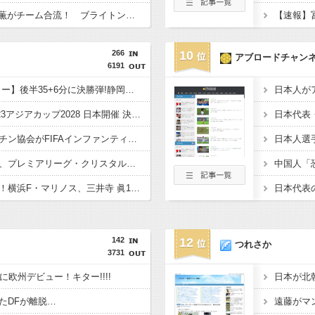
負傷でW杯欠場の三笘薫がチーム合流！ ブライトン指揮官「戻ってきた」
266
10
アブロードチャン
6191
【インターハイ/サッカー】後半35+6分に決勝弾!静岡学園が初、静岡県勢30年ぶりの日本一! 近大附高 1-2 静岡学園高
【サッカー】AFC・U23アジアカップ2028 日本開催 決定！ 2028年 ロス五輪予選も兼ねる
【サッカー】アルゼンチン協会がFIFAインファンティーノ会長への支持を表明 “W杯売却計画”にも言及 「過ちを認めたことは特筆すべき」
【サッカー】冨安健洋、プレミアリーグ・クリスタルパレス加入を発表！ 背番号17「望んでいた場所」 鎌田大地と同僚に
【サッカー】新星誕生！横浜F・マリノス、三井寺 眞16歳4カ月5日ゴール 全３得点絡む！ 今春 中学を卒業したばかり
142
12
つれさか
3731
に欧州デビュー！キター!!!!
たDFが離脱…