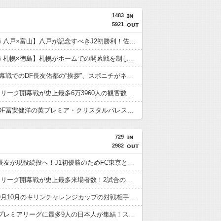
1483
5921
【J2第1節 八戸×富山】八戸が記念すべきJ2初勝利！佐藤祐太の無回転ミドル＆ドライブシュートで富山を破る
【J2第1節 札幌×徳島】札幌がホームでの開幕戦を制し5年ぶり白星発進！新加入のペイショットが1G1Aの活躍
FC東京開幕戦でのDF長友佑都の“挨拶”、スポニチがネタバレ報道
国立でのJリーグ開幕戦が史上最多6万3960人の観客数！地上波中継＆劇的な試合展開でSNSでも話題に
日本代表DF冨安健洋の英プレミア・クリスタルパレス加入が正式決定 鎌田大地とチームメイトに
729
2982
【速報】長友が現役続投へ！J1初優勝のためFC東京と再契約
【画像】Jリーグ開幕戦が史上最多来場者数！2試合の試合結果が同じスコアにwwwwww
【速報】9月10月のキリンチャレンジカップの対戦相手がこちら！W杯出場国と対戦へ
【朗報】プレミアリーグに最多9人の日本人が集結！スタメン出場の選手は意外と少なそう？