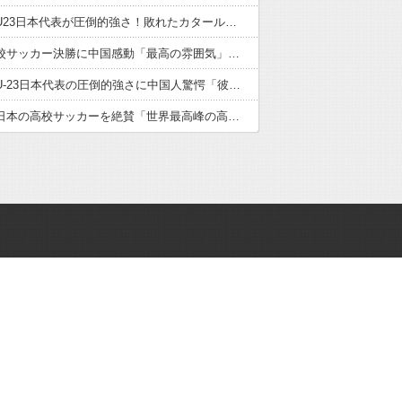
サッカーU23日本代表が圧倒的強さ！敗れたカタール脱帽「日本は真のチャンピオン」「神の意志により我々は立ち上がる」【海外の反応】
日本の高校サッカー決勝に中国感動「最高の雰囲気」「こんな大会に出場したかった」【海外の反応】
サッカーU-23日本代表の圧倒的強さに中国人驚愕「彼らにアジアは狭すぎる」【海外の反応】
中国人が日本の高校サッカーを絶賛「世界最高峰の高校大会」「中国スーパーリーグと同レベル」【海外の反応】