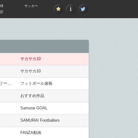
球
サッカー
訳
サカサカ10
サカサカ10
【サッカー】新国立競技場に見たサッカー界の無力さ 記者席の位置が「最悪」 日本のスポーツ界は陸連がリードしている
フットボール速報
おすすめ作品
Samurai GOAL
SAMURAI Footballers
FANZA動画