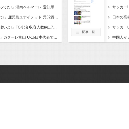
「公開練習の時噂になってた❕」湘南ベルマーレ 愛知県出身 豊川高MF大下蒼生が2026-27シーズンに新加入内定したと発表‼「チームの目標であるJ1昇格 J2優勝に貢献」
「鹿児島ハンパないって❕」鹿児島ユナイテッド 元J2得点王! FWフアンマ・デルガドが新加入することを発表‼大宮、福岡でもプレーし 2度の長崎J1昇格に貢献「皆さんに最高の喜びを」
「着々と進化してるの凄いよ❕」FC今治 収容人数約1.7倍！アシックス里山スタジアム増席完了を発表‼観客席だけでなく コンコースやトイレ 観客動線なども整備
「亀ちゃんの後輩ｷﾀ━」カターレ富山 U-16日本代表でもプレー! 流経大柏からMF内田煌生の新加入内定したことを発表‼「持ち味である豊富な運動量とボール奪取能力を」