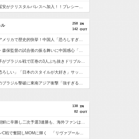
【速報】冨安がクリスタルパレスへ加入！！プレシーズン参加から本契約へ！
258
ネル
142
日本人がアメリカで歴史的快挙！中国人「恐ろしすぎる」「人間にこんなことが可能なのか？」「サッカーで例えるなら…」【海外の反応】
日本代表・森保監督の試合後の振る舞いに中国感心「親しみやすくて有能」「謙虚で礼儀正しい」【海外の反応】
日本人選手がブラジル戦で圧巻の3人ぶち抜きドリブル！中国人「バケモンだ」「風のような男」【海外の反応】
中国人「恐ろしい」「日本のスタイルが大好き」サッカー日本代表のブラジル戦初勝利に中国驚嘆【海外の反応】
日本代表のブラジル撃破に東南アジア衝撃「強すぎる「韓国は日本を見習わないと」「アジアは彼らにとって狭すぎる」【海外の反応】
138
82
日本が北朝鮮に辛勝し二次予選3連勝も、海外ファンは采配に辛辣「おそろしい内容の後半」「今日の森保はチキン」
遠藤がマンC戦で奮闘しMOMに輝く 「リヴァプールの全てを体現している」「ダントツでリーグ最高のボランチ」