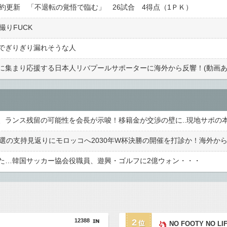
約更新 「不退転の覚悟で臨む」 26試合 4得点（1ＰＫ）
撮りFUCK
でぎりぎり漏れそうな人
に集まり応援する日本人リバプールサポーターに海外から反響！(動画あ
た…韓国サッカー協会役職員、遊興・ゴルフに2億ウォン・・・
12388
2
NO FOOTY NO LI