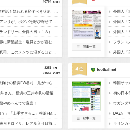
40764
韓国現地メディア「4強神話も疑われる恥ずべき状況」←これｗｗｗｗｗ
ズラタンと話していたアンリが、ポグバを呼び寄せて一言。???? ????️「偉大な選手2人の輪に加わっていい。ただし、まだ俺たちのレベルじゃないから床に座れ。」
【面白】深夜のコインランドリーに全裸の男（１８） 「ストレス発散したかった」→これｗｗｗｗｗｗ
【朗報】日本サッカー界に新星誕生！塩貝とかが霞むレベルで凄いｗｗｗｗｗ
【朗報】全盛期の香川真司、このメンツに混ざるほど凄かったｗｗｗｗｗ
3251
4
footballnet
21557
◆Jリーグ◆鹿島に逆転負けの横浜FW谷村「足がつらなかったら勝てていた」
◆悲報◆鹿島DF広瀬陸斗さん、横浜の三井寺眞の活躍に「鹿島の若手の方が凄いんだからね！」してしまう????
役やめへんでで宣言！
◆Jリーグ◆「まじ何者？」「上手すぎる…」横浜FMの16歳超逸材が開幕Jデビュー戦で魅せた“衝撃プレー”にSNS騒然！「すごい才能」
◆リーガ◆スペイン代表ＭＦロドリ、レアル入り目前から一転、バルサ加入へ 現地メディア伝える ４年契約で年俸５５億円準備