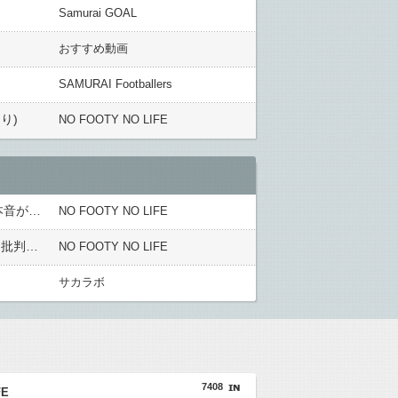
Samurai GOAL
おすすめ動画
SAMURAI Footballers
り)
NO FOOTY NO LIFE
フランス人「欲張りすぎだ」中村敬斗、ランス残留の可能性を会長が示唆！移籍金が交渉の壁に..現地サポの本音がこれ！【海外の反応】
NO FOOTY NO LIFE
外国人「狂気の沙汰だ」FIFA会長、再選の支持見返りにモロッコへ2030年W杯決勝の開催を打診か！海外から批判殺到！【海外の反応】
NO FOOTY NO LIFE
サカラボ
7408
FE