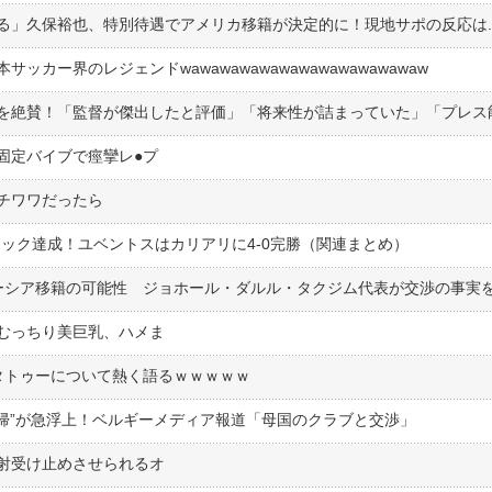
る」久保裕也、特別待遇でアメリカ移籍が決定的に！現地サポの反応は.
カー界のレジェンドwawawawawawawawawawawawaw
定バイブで痙攣レ●︎プ
チワワだったら
ック達成！ユベントスはカリアリに4-0完勝（関連まとめ）
ーシア移籍の可能性 ジョホール・ダルル・タクジム代表が交渉の事実
むっちり美巨乳、ハメま
タトゥーについて熱く語るｗｗｗｗｗ
復帰”が急浮上！ベルギーメディア報道「母国のクラブと交渉」
射受け止めさせられるオ