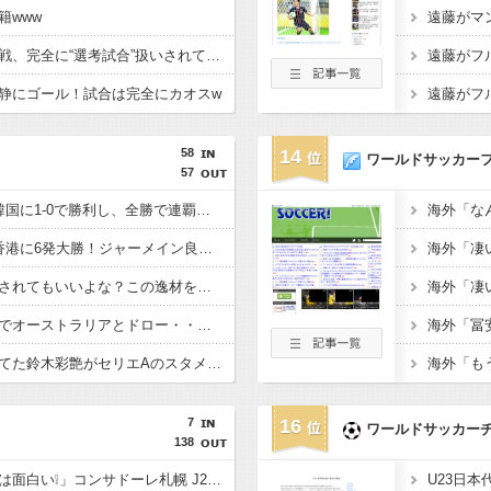
籍www
【イングランド】日本戦、完全に“選考試合”扱いされている可能性
静にゴール！試合は完全にカオスw
58
14
ワールドサッカー
57
【E-1選手権】日本、韓国に1-0で勝利し、全勝で連覇達成！ジャーメインのゴールを守り切る！
【E-1選手権】日本、香港に6発大勝！ジャーメイン良がデビュー戦で4ゴール！
佐野海舟はそろそろ許されてもいいよな？この逸材を代表に呼ばないのは大損失だろ
【悲報】日本、ホームでオーストラリアとドロー・・・谷口OGでまさかの先制許すもキレキレ中村が同点弾演出でかろうじて勝ち点1
あんだけ代表で叩かれてた鈴木彩艶がセリエAのスタメンで大活躍してるという事実
7
16
ワールドサッカー
138
「今シーズンのコンサは面白い❕」コンサドーレ札幌 J2も新開幕！ 新加入のFWペイショットが1ゴール1アシストの活躍‼徳島に2-0 開幕戦で5年ぶりの勝利