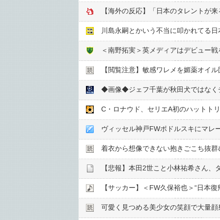
【海外の反応】「日本のタレントが来
川島永嗣とかいう不当に叩かれてる日本サッ
【閲覧注意】敏感ワレメを媚薬オイル固
◆画像◆ジェフ千葉が秋田犬ではなく
C・ロナウド、セリエA初のハットトリ
ヴィッセル神戸FWポドルスキにマレ
着衣から想像できない抱きごこち抜群
【悲報】本田2世こと小林祐希さん、
【サッカー】＜FW久保裕也＞“日本
可愛く見つめる美少女の笑顔で大量顔