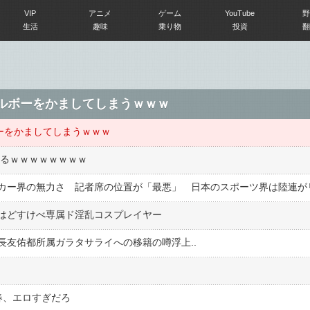
VIP
アニメ
ゲーム
YouTube
野
生活
趣味
乗り物
投資
翻
エルボーをかましてしまうｗｗｗ
ーをかましてしまうｗｗｗ
ぎるｗｗｗｗｗｗｗｗ
はどすけべ専属ド淫乱コスプレイヤー
長友佑都所属ガラタサライへの移籍の噂浮上..
春、エロすぎだろ