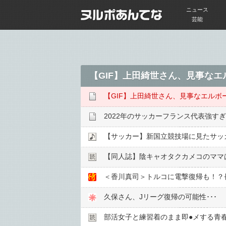
ニュース
芸能
【GIF】上田綺世さん、見事な
【GIF】上田綺世さん、見事なエルボ
2022年のサッカーフランス代表強す
【同人誌】陰キャオタクカメコのママ
＜香川真司＞トルコに電撃復帰も！？
久保さん、Jリーグ復帰の可能性･･･
部活女子と練習着のまま即●︎メする青