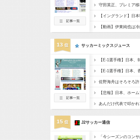
守田英正、プレミア移
【動画】伊東純也は冷
13
サッカーミックスジュース
15
J2サッカー通信