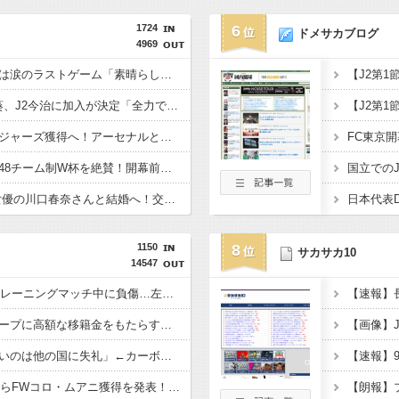
1724
6
ドメサカブログ
4969
仏代表、デシャン監督は涙のラストゲーム「素晴らしい冒険だった」 来週にもジダン新監督が就任へ
浦和退団のMF安部裕葵、J2今治に加入が決定「全力で頑張ります」（関連まとめ）
チェルシー、英代表ロジャーズ獲得へ！アーセナルとの争奪戦を制す 移籍金は英国人史上最高額の1億1700万ポンド（約256億円）
元ブラジル代表カカ、48チーム制W杯を絶賛！開幕前の不安を一蹴「多すぎると思っていたが退屈な試合は一つもなかった」
日本代表DF板倉滉、女優の川口春奈さんと結婚へ！交際１年、W杯を終え決断（関連まとめ）
1150
8
サカサカ10
14547
C大阪MF柴山昌也、トレーニングマッチ中に負傷…左ひざ複合じん帯損傷と診断
「ロイヤル・アントワープに高額な移籍金をもたらす可能性のある選手の一人だ」
「世界一になる気がないのは他の国に失礼」←カーボベルデ見ても同じこと言えるのか？
ユヴェントス、PSGからFWコロ・ムアニ獲得を発表！ 背番号は「9」に決定