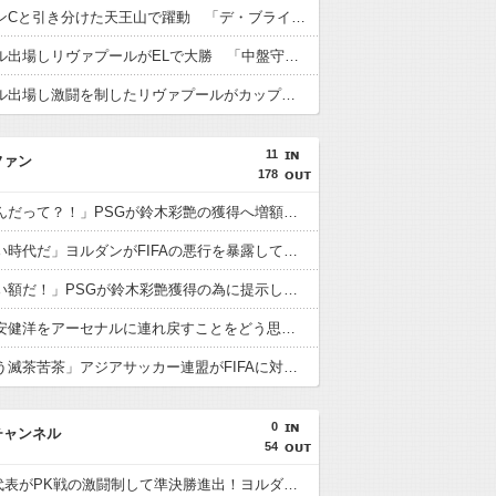
遠藤がマンCと引き分けた天王山で躍動 「デ・ブライネ封じ込めた」「プレミア最高のボランチ」「遠藤がサッカーだ」「当然ながらサポに愛されている」
遠藤がフル出場しリヴァプールがELで大勝 「中盤守備のスペシャリスト」「マジで絶大な存在」「決して怯まない」
遠藤がフル出場し激闘を制したリヴァプールがカップ制覇 「遠藤がチェルシーを完全に圧倒」「エンソとカイセドを合わせたよりも上」
11
ファン
178
海外「なんだって？！」PSGが鈴木彩艶の獲得へ増額オファーを準備していることに海外大騒ぎ！（海外の反応）
海外「凄い時代だ」ヨルダンがFIFAの悪行を暴露して海外大騒ぎ！（海外の反応）
海外「凄い額だ！」PSGが鈴木彩艶獲得の為に提示した金額に海外びっくり仰天！（海外の反応）
海外「冨安健洋をアーセナルに連れ戻すことをどう思う？」（海外の反応）
海外「もう滅茶苦茶」アジアサッカー連盟がFIFAに対する立場を明確にして海外大騒ぎ！（海外の反応）
0
チャンネル
54
U23日本代表がPK戦の激闘制して準決勝進出！ヨルダン「史上最も奇妙なPK」「日本を追い詰めたことは誇らしい」【海外の反応】