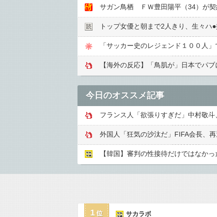
サガン鳥栖 ＦＷ豊田陽平（34）が契
トップ女優と朝まで2人きり、生々ハ●︎
「サッカー史のレジェンド１００人」
【海外の反応】「鳥肌が」日本でパブ
今日のオススメ記事
【韓国】審判の性接待だけではなかっ
1
サカラボ