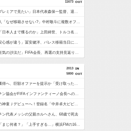
11673
外国人「プレミアで見たい」日本代表森保一監督、退任後は海外クラブの監督挑戦か!?「視野には入れています」制度上は欧州での監督就任が可能【海外の反応】
フランス人「なぜ移籍させない?」中村敬斗に複数オファー！ランスが46億円要求でまさかの残留の可能性浮上！現地サポの本音がこれ！【海外の反応】
トルコ人「日本人まで獲るのか」上田綺世、トルコ名門が巨額の正式オファー！現地サポが騒然！【海外の反応】
英国人「安心感が違う」冨安健洋、パレス移籍当日にデビュー！圧巻3連続ブロックも披露で現地サポが気づく..【海外の反応】
外国人「狂気の沙汰だ」FIFA会長、再選の支持見返りにモロッコへ2030年W杯決勝の開催を打診か！海外から批判殺到！【海外の反応】
2013
5800
上田綺世獲得へ、巨額オファーを提示か「受け取った」 欧州名門が本気…現地報道「重要な役割」
アルゼンチン協会がFIFAインファンティーノ会長への支持を表明 “W杯売却計画”にも言及 「過ちを認めたことは特筆すべき」
元レアルの神童Ｊデビューへ！登録名「中井卓大ピピ」日本初挑戦の22歳今治MFが開幕戦に先発
チン代表メッシの父親ホルヘさん、68歳で死去
【動画】「まじ何者？」「上手すぎる…」横浜FMの16歳超逸材が開幕Jデビュー戦で魅せた“衝撃プレー”にSNS騒然！「すごい才能」