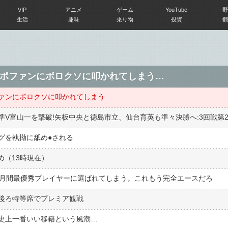
VIP
アニメ
ゲーム
YouTube
野
生活
趣味
乗り物
投資
翻
ポファンにボロクソに叩かれてしまう…
ァンにボロクソに叩かれてしまう…
V富山一を撃破!矢板中央と徳島市立、仙台育英も準々決勝へ:3回戦第
を執拗に舐め●︎される
め（13時現在）
の月間最優秀プレイヤーに選ばれてしまう。これもう完全エースだろ
後ろ特等席でプレミア観戦
史上一番いい移籍という風潮…