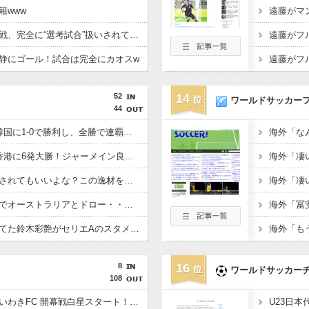
籍www
【イングランド】日本戦、完全に“選考試合”扱いされている可能性
静にゴール！試合は完全にカオスw
52
14
ワールドサッカー
44
【E-1選手権】日本、韓国に1-0で勝利し、全勝で連覇達成！ジャーメインのゴールを守り切る！
【E-1選手権】日本、香港に6発大勝！ジャーメイン良がデビュー戦で4ゴール！
佐野海舟はそろそろ許されてもいいよな？この逸材を代表に呼ばないのは大損失だろ
【悲報】日本、ホームでオーストラリアとドロー・・・谷口OGでまさかの先制許すもキレキレ中村が同点弾演出でかろうじて勝ち点1
あんだけ代表で叩かれてた鈴木彩艶がセリエAのスタメンで大活躍してるという事実
8
16
ワールドサッカー
108
「マジでシビレたぁ」いわきFC 開幕戦白星スタート！ FW熊田直紀が後半立て続けに怒濤の2ゴール‼今治の反撃を1点に抑え2-1で開幕戦勝利