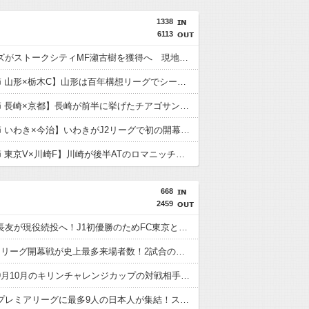
1338
6113
浦和レッズがストークシティMF瀬古樹を獲得へ 現地ではすでにクラブ間合意との情報
【J2第1節 山形×栃木C】山形は百年構想リーグでシーズンW喫した栃木C下し開幕白星！川名連介は移籍後初ゴール
【J1第1節 長崎×京都】長崎が前半に挙げたチアゴサンタナの2ゴールで逃げ切り開幕白星！京都はポポヴィッチ監督の初陣飾れず
【J2第1節 いわき×今治】いわきがJ2リーグで初の開幕戦勝利！エース熊田が怪我乗り越え2ゴールの活躍
【J1第1節 東京V×川崎F】川崎が後半ATのロマニッチ弾で追いつき辛くもドロー 東京Vは痛恨クリアミスで勝ち点3を逃す
668
2459
【速報】長友が現役続投へ！J1初優勝のためFC東京と再契約
【画像】Jリーグ開幕戦が史上最多来場者数！2試合の試合結果が同じスコアにwwwwww
【速報】9月10月のキリンチャレンジカップの対戦相手がこちら！W杯出場国と対戦へ
【朗報】プレミアリーグに最多9人の日本人が集結！スタメン出場の選手は意外と少なそう？