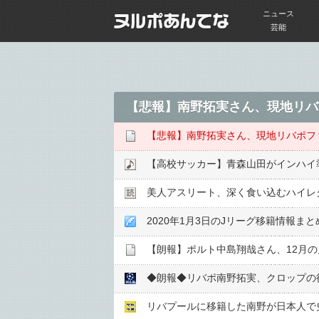
ニュース
芸能
【悲報】南野拓実さん、現地リバ
【悲報】南野拓実さん、現地リバポフ
【高校サッカー】青森山田がインハイ準
美人アスリート、深く食い込むハイレグ
2020年1月3日のJリーグ移籍情報まと
【朗報】ポルト中島翔哉さん、12月
◆朗報◆リバポ南野拓実、クロップの
リバプールに移籍した南野が日本人で