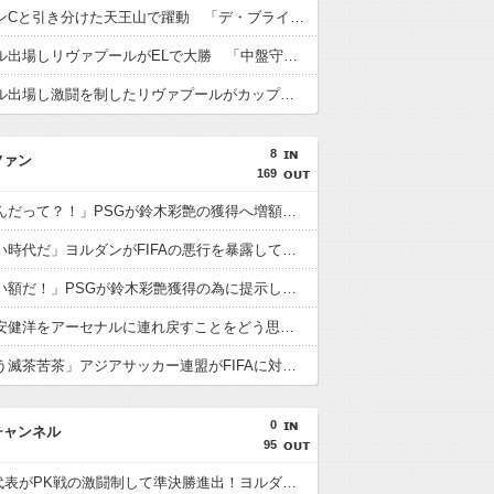
遠藤がマンCと引き分けた天王山で躍動 「デ・ブライネ封じ込めた」「プレミア最高のボランチ」「遠藤がサッカーだ」「当然ながらサポに愛されている」
遠藤がフル出場しリヴァプールがELで大勝 「中盤守備のスペシャリスト」「マジで絶大な存在」「決して怯まない」
遠藤がフル出場し激闘を制したリヴァプールがカップ制覇 「遠藤がチェルシーを完全に圧倒」「エンソとカイセドを合わせたよりも上」
8
ファン
169
海外「なんだって？！」PSGが鈴木彩艶の獲得へ増額オファーを準備していることに海外大騒ぎ！（海外の反応）
海外「凄い時代だ」ヨルダンがFIFAの悪行を暴露して海外大騒ぎ！（海外の反応）
海外「凄い額だ！」PSGが鈴木彩艶獲得の為に提示した金額に海外びっくり仰天！（海外の反応）
海外「冨安健洋をアーセナルに連れ戻すことをどう思う？」（海外の反応）
海外「もう滅茶苦茶」アジアサッカー連盟がFIFAに対する立場を明確にして海外大騒ぎ！（海外の反応）
0
チャンネル
95
U23日本代表がPK戦の激闘制して準決勝進出！ヨルダン「史上最も奇妙なPK」「日本を追い詰めたことは誇らしい」【海外の反応】