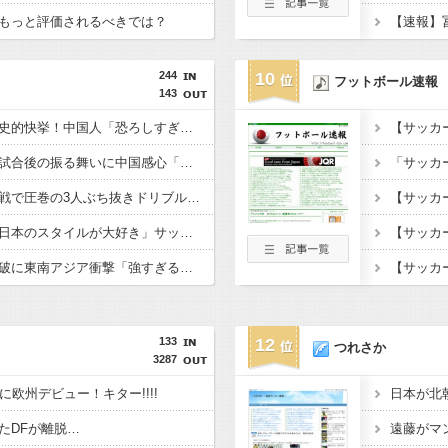
もっと評価されるべきでは？
244
10
フットボール速報
143
日本人がアメリカで歴史的快挙！中国人「恐ろしすぎる」「人間にこんなことが可能なのか？」「サッカーで例えるなら…」【海外の反応】
日本代表・森保監督の試合後の振る舞いに中国感心「親しみやすくて有能」「謙虚で礼儀正しい」【海外の反応】
日本人選手がブラジル戦で圧巻の3人ぶち抜きドリブル！中国人「バケモンだ」「風のような男」【海外の反応】
中国人「恐ろしい」「日本のスタイルが大好き」サッカー日本代表のブラジル戦初勝利に中国驚嘆【海外の反応】
日本代表のブラジル撃破に東南アジア衝撃「強すぎる「韓国は日本を見習わないと」「アジアは彼らにとって狭すぎる」【海外の反応】
133
12
つれさか
3287
に欧州デビュー！キター!!!!
たDFが離脱…