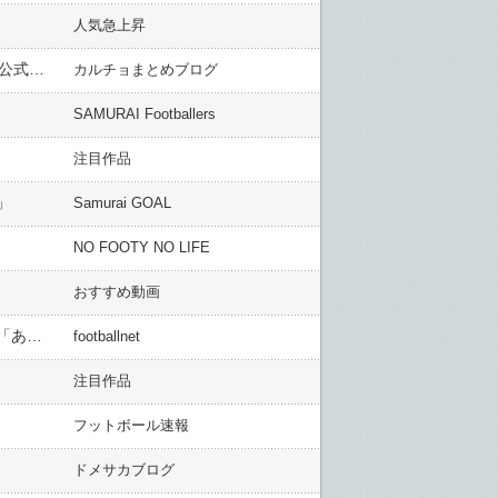
人気急上昇
鹿島、契約問題が発生…ザーゴ新監督の古巣ブラガンチーノが21年までの契約を主張！違約金を請求し異例の公式声明「必要なすべての措置を講じる」（関連まとめ）
カルチョまとめブログ
SAMURAI Footballers
注目作品
」
Samurai GOAL
NO FOOTY NO LIFE
おすすめ動画
＜神戸・三木谷会長＞―日本にバルセロナやＲマドリードのようなクラブを作って選手を呼んでくる考えは？「あります」
footballnet
注目作品
フットボール速報
ドメサカブログ