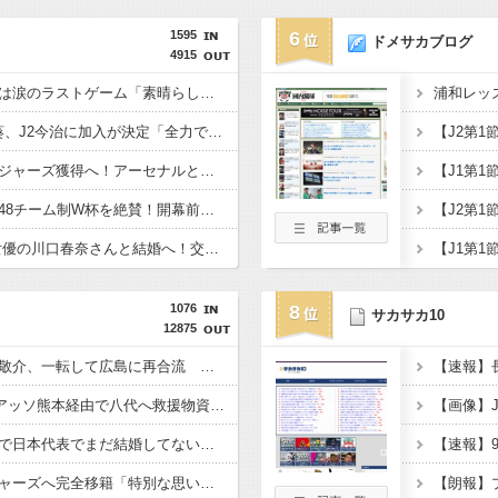
1595
6
ドメサカブログ
4915
仏代表、デシャン監督は涙のラストゲーム「素晴らしい冒険だった」 来週にもジダン新監督が就任へ
浦和退団のMF安部裕葵、J2今治に加入が決定「全力で頑張ります」（関連まとめ）
チェルシー、英代表ロジャーズ獲得へ！アーセナルとの争奪戦を制す 移籍金は英国人史上最高額の1億1700万ポンド（約256億円）
元ブラジル代表カカ、48チーム制W杯を絶賛！開幕前の不安を一蹴「多すぎると思っていたが退屈な試合は一つもなかった」
日本代表DF板倉滉、女優の川口春奈さんと結婚へ！交際１年、W杯を終え決断（関連まとめ）
1076
8
サカサカ10
12875
海外移籍目指した大迫敬介、一転して広島に再合流 栗原強化部長が経緯説明「なんとか実現させたかったですけど…」
Vファーレン長崎、ロアッソ熊本経由で八代へ救援物資を届ける！
板倉も結婚して、これで日本代表でまだ結婚してないのって冨安、田中碧、久保建英ぐらいか…
横田大祐が名門レンジャーズへ完全移籍「特別な思い出を作りたい」…3＋1年契約を締結