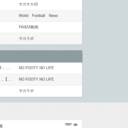
サカサカ10
World Football News
FANZA動画
サカラボ
外国人「プレミアで見たい」日本代表森保一監督、退任後は海外クラブの監督挑戦か!?「視野には入れています」制度上は欧州での監督就任が可能【海外の反応】
NO FOOTY NO LIFE
英国人「安心感が違う」冨安健洋、パレス移籍当日にデビュー！圧巻3連続ブロックも披露で現地サポが気づく..【海外の反応】
NO FOOTY NO LIFE
サカラボ
7057
FE