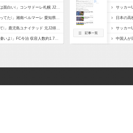
「今シーズンのコンサは面白い❕」コンサドーレ札幌 J2も新開幕！ 新加入のFWペイショットが1ゴール1アシストの活躍‼徳島に2-0 開幕戦で5年ぶりの勝利
「公開練習の時噂になってた❕」湘南ベルマーレ 愛知県出身 豊川高MF大下蒼生が2026-27シーズンに新加入内定したと発表‼「チームの目標であるJ1昇格 J2優勝に貢献」
「鹿児島ハンパないって❕」鹿児島ユナイテッド 元J2得点王! FWフアンマ・デルガドが新加入することを発表‼大宮、福岡でもプレーし 2度の長崎J1昇格に貢献「皆さんに最高の喜びを」
「着々と進化してるの凄いよ❕」FC今治 収容人数約1.7倍！アシックス里山スタジアム増席完了を発表‼観客席だけでなく コンコースやトイレ 観客動線なども整備