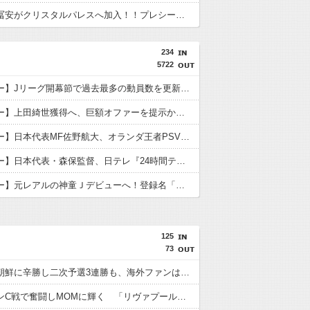
【速報】冨安がクリスタルパレスへ加入！！プレシーズン参加から本契約へ！
234
5722
【サッカー】Jリーグ開幕節で過去最多の動員数を更新！ J1で30万人超、全カテゴリー合計47万人超を記録
「サッカー】上田綺世獲得へ、巨額オファーを提示か「受け取った」 欧州名門が本気…現地報道「重要な役割」
【サッカー】日本代表MF佐野航大、オランダ王者PSV加入が正式決定！ NEC史上最高額の移籍、最大約31億円か、5年契約を締結
【サッカー】日本代表・森保監督、日テレ『24時間テレビ』に出演へ！ 相葉雅紀、ヒロミ、森本慎太郎と共演
【サッカー】元レアルの神童Ｊデビューへ！登録名「中井卓大ピピ」日本初挑戦の22歳今治MFが開幕戦に先発
125
73
日本が北朝鮮に辛勝し二次予選3連勝も、海外ファンは采配に辛辣「おそろしい内容の後半」「今日の森保はチキン」
遠藤がマンC戦で奮闘しMOMに輝く 「リヴァプールの全てを体現している」「ダントツでリーグ最高のボランチ」