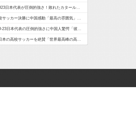
サッカーU23日本代表が圧倒的強さ！敗れたカタール脱帽「日本は真のチャンピオン」「神の意志により我々は立ち上がる」【海外の反応】
日本の高校サッカー決勝に中国感動「最高の雰囲気」「こんな大会に出場したかった」【海外の反応】
サッカーU-23日本代表の圧倒的強さに中国人驚愕「彼らにアジアは狭すぎる」【海外の反応】
中国人が日本の高校サッカーを絶賛「世界最高峰の高校大会」「中国スーパーリーグと同レベル」【海外の反応】