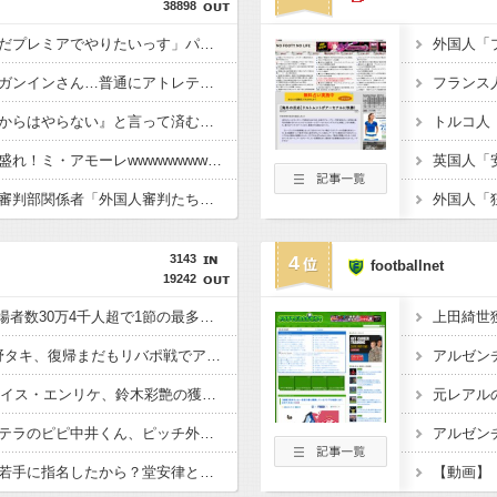
38898
【朗報】冨安さん「まだプレミアでやりたいっす」パレス「じゃあウチで練習してみる？」リヴァプール「意外と動けるやん…」
【悲報】韓国の至宝イガンインさん…普通にアトレティコでベンチｗｗｗｗｗｗｗ
【性接待疑惑】『これからはやらない』と言って済むことなのか…パク・ムンソン解説委員、大韓サッカー協会の謝罪文に怒り・・
【画像】サッカー界も盛れ！ミ・アモーレwwwwwwwwwwwwwwwwwwwwwwwwwww
【韓国】サッカー協会審判部関係者「外国人審判たちが先にマッサージを望んだ」と主張←これｗｗｗｗｗｗ
3143
4
footballnet
19242
◆朗報◆Ｊ１ 第1節入場者数30万4千人超で1節の最多入場者数記録更新！1試合平均も3万人超
◆朗報◆モナコMF南野タキ、復帰まだもリバポ戦でアンフィールド凱旋！
◆朗報◆PSG指揮官ルイス・エンリケ、鈴木彩艶の獲得と起用を熱望
◆Ｊ珍◆元レアルカンテラのピピ中井くん、ピッチ外の交代選手にパス????
アルゼン
◆悲報◆森保が期待の若手に指名したから？堂安律と長友佑都がKY塩貝建人をいきなり褒め始めてしまう…季節外れのポイ活????