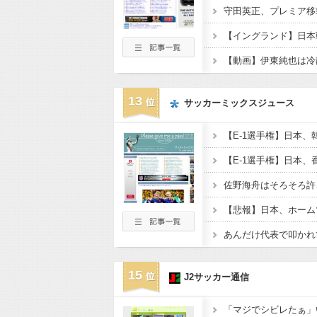
守田英正、プレミア移
【動画】伊東純也は冷
13
サッカーミックスジュース
15
J2サッカー通信