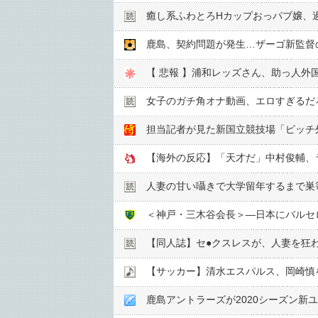
癒し系ふわとろHカップおっパブ嬢、
【 悲報 】浦和レッズさん、助っ人外
女子のガチ角オナ動画、エロすぎるだ
担当記者が見た新国立競技場「ピッチ
【海外の反応】「天才だ」中村俊輔、
人妻の甘い囁きで大学留年するまで巣
【同人誌】セ●︎クスレスが、人妻を狂
【サッカー】清水エスパルス、岡崎慎
鹿島アントラーズが2020シーズン新