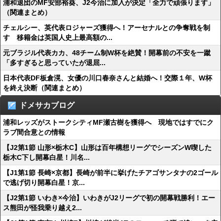
浦和退団のMF安部裕葵、J2今治に加入が決定「全力で頑張ります」
（関連まとめ）
チェルシー、英代表ロジャーズ獲得へ！アーセナルとの争奪戦を制
す 移籍金は英国人史上最高額の...
元ブラジル代表カカ、48チーム制W杯を絶賛！開幕前の不安を一蹴
「多すぎると思っていたが退屈...
日本代表DF板倉滉、女優の川口春奈さんと結婚へ！交際１年、W杯
を終え決断（関連まとめ）
ドメサカブログ
浦和レッズがストークシティMF瀬古樹を獲得へ 現地ではすでにク
ラブ間合意との情報
【J2第1節 山形×栃木C】山形は百年構想リーグでシーズンW喫した
栃木C下し開幕白星！川名...
【J1第1節 長崎×京都】長崎が前半に挙げたチアゴサンタナの2ゴール
で逃げ切り開幕白星！京...
【J2第1節 いわき×今治】いわきがJ2リーグで初の開幕戦勝利！エー
ス熊田が怪我乗り越え2...