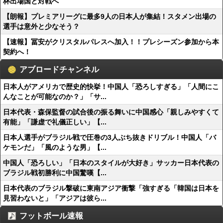
杯出場国と対戦へ
【朗報】プレミアリーグに最多9人の日本人が集結！スタメン出場の
選手は意外と少なそう？
【速報】冨安がクリスタルパレスへ加入！！プレシーズン参加から本
契約へ！
アブロードチャンネル
日本人がアメリカで歴史的快挙！中国人「恐ろしすぎる」「人間にこ
んなことが可能なのか？」「サ...
日本代表・森保監督の試合後の振る舞いに中国感心「親しみやすくて
有能」「謙虚で礼儀正しい」【...
日本人選手がブラジル戦で圧巻の3人ぶち抜きドリブル！中国人「バ
ケモンだ」「風のような男」【...
中国人「恐ろしい」「日本のスタイルが大好き」サッカー日本代表の
ブラジル戦初勝利に中国驚嘆【...
日本代表のブラジル撃破に東南アジア衝撃「強すぎる「韓国は日本を
見習わないと」「アジアは彼ら...
フットボール速報