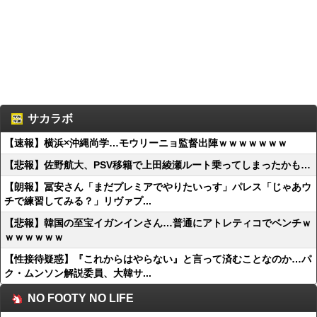
サカラボ
【速報】横浜×沖縄尚学…モウリーニョ監督出陣ｗｗｗｗｗｗｗ
【悲報】佐野航大、PSV移籍で上田綾瀬ルート乗ってしまったかも…
【朗報】冨安さん「まだプレミアでやりたいっす」パレス「じゃあウ
チで練習してみる？」リヴァプ...
【悲報】韓国の至宝イガンインさん…普通にアトレティコでベンチｗ
ｗｗｗｗｗｗ
【性接待疑惑】『これからはやらない』と言って済むことなのか…パ
ク・ムンソン解説委員、大韓サ...
NO FOOTY NO LIFE