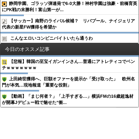
静岡学園、ゴラッソ弾連発で6-0大勝！神村学園は強豪・前橋育英
にPK戦の末勝利！富山第一が...
【サッカー】南野のライバル候補？ リバプール、ナイジェリア
代表の新星FW獲得を希望か
こんなエロいコンビニバイトいたら通うわ
今日のオススメ記事
【悲報】韓国の至宝イガンインさん…普通にアトレティコでベン
チｗｗｗｗｗｗｗ
上田綺世獲得へ、巨額オファーを提示か「受け取った」 欧州名
門が本気…現地報道「重要な役割」
【動画】「まじ何者？」「上手すぎる…」横浜FMの16歳超逸材
が開幕Jデビュー戦で魅せた“衝...