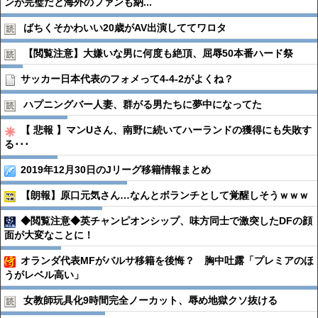
ンが完璧だと海外のファンも納...
ばちくそかわいい20歳がAV出演しててワロタ
【閲覧注意】大嫌いな男に何度も絶頂、屈辱50本番ハード祭
サッカー日本代表のフォメって4-4-2がよくね？
ハプニングバー人妻、群がる男たちに夢中になってた
【 悲報 】マンUさん、南野に続いてハーランドの獲得にも失敗す
る･･･
2019年12月30日のJリーグ移籍情報まとめ
【朗報】原口元気さん…なんとボランチとして覚醒しそうｗｗｗ
◆閲覧注意◆英チャンピオンシップ、味方同士で激突したDFの顔
面が大変なことに！
オランダ代表MFがバルサ移籍を後悔？ 胸中吐露「プレミアのほ
うがレベル高い」
女教師玩具化9時間完全ノーカット、辱め地獄クソ抜ける