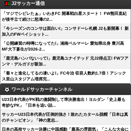
J2サッカー通信
「マジでシビレたぁ」いわきFC 開幕戦白星スタート！ FW熊田直紀
が後半立て続けに怒濤の2...
「今シーズンのコンサは面白い❕」コンサドーレ札幌 J2も新開幕！ 新
加入のFWペイショット...
「公開練習の時噂になってた❕」湘南ベルマーレ 愛知県出身 豊川高
MF大下蒼生が2026-2...
「鹿児島ハンパないって❕」鹿児島ユナイテッド 元J2得点王! FWフア
ンマ・デルガドが新加...
「着々と進化してるの凄いよ❕」FC今治 収容人数約1.7倍！アシック
ス里山スタジアム増席完...
ワールドサッカーチャンネル
U23日本代表がPK戦の激闘制して準決勝進出！ヨルダン「史上最も
奇妙なPK」「日本を追い詰...
サッカーU23日本代表が圧倒的強さ！敗れたカタール脱帽「日本は真
のチャンピオン」「神の意志...
日本の高校サッカー決勝に中国感動「最高の雰囲気」「こんな大会に