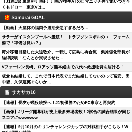
【J1第1節 東京V×川崎F】川崎が後半ATのロマニッチ弾で追いつき辛
くもドロー 東京Vは...
Samurai GOAL
【動画】天皇杯の福岡予選治安悪すぎるだろ…
サラーがイスタンブールへ渡航！…トラブゾンスポルのユニフォーム
姿で「準備は良い？」
海外移籍目指した大迫敬介、一転して広島に再合流 栗原強化部長が
経緯説明「なんとか実現させた...
Vファーレン長崎、ロアッソ熊本経由で八代へ救援物資を届ける！
板倉も結婚して、これで日本代表でまだ結婚してないのって冨安、田
中碧、久保建英ぐらいか…
サカサカ10
【速報】長友が現役続投へ！J1初優勝のためFC東京と再契約
【画像】Jリーグ開幕戦が史上最多来場者数！2試合の試合結果が同じ
スコアにwwwwww
【速報】9月10月のキリンチャレンジカップの対戦相手がこちら！W