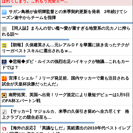
ばれてしまう。これもう完全エー...
サガン鳥栖が金明輝監督との来季契約更新を発表 2年続けてシ
ーズン途中からチームを指揮
【同人誌】まろんの甘い檻〜愛が重すぎる地雷系の元カノに搾ら
れる話〜
【朗報】久保建英さん…元レアルＤＦを華麗に抜き去ったテクが
リーガベストスキルに選出されるｗ...
◆悲報◆ダビ・ルイスの強烈右足ハイキックが物議…これもカー
ドでは？
宮澤ミシェル「Ｊリーグ発足前、国内サッカーで最も注目される
試合が天皇杯決勝だったんだ」
南野拓実、英国へ出発！リーグ規定により最短デビューは1月5日
のFA杯エバートン戦
【サッカー】マジョルカ、来季の久保引き留めへ全力尽くす 格
上クラブとの競合必至も…
【海外の反応】「異議なしだ」英紙選出の2010年代ベストイレブ