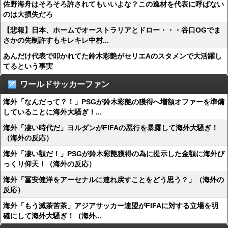
佐野海舟はそろそろ許されてもいいよな？この逸材を代表に呼ばない
のは大損失だろ
【悲報】日本、ホームでオーストラリアとドロー・・・谷口OGでま
さかの先制許すもキレキレ中村...
あんだけ代表で叩かれてた鈴木彩艶がセリエAのスタメンで大活躍し
てるという事実
ワールドサッカーファン
海外「なんだって？！」PSGが鈴木彩艶の獲得へ増額オファーを準備
していることに海外大騒ぎ！...
海外「凄い時代だ」ヨルダンがFIFAの悪行を暴露して海外大騒ぎ！
（海外の反応）
海外「凄い額だ！」PSGが鈴木彩艶獲得の為に提示した金額に海外び
っくり仰天！（海外の反応）
海外「冨安健洋をアーセナルに連れ戻すことをどう思う？」（海外の
反応）
海外「もう滅茶苦茶」アジアサッカー連盟がFIFAに対する立場を明
確にして海外大騒ぎ！（海外...