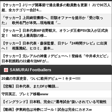
【サッカー】Jリーグ開幕節で過去最多の動員数を更新！ J1で30万人
超、全カテゴリー合計4...
「サッカー】上田綺世獲得へ、巨額オファーを提示か「受け取っ
た」 欧州名門が本気…現地報道「...
【サッカー】日本代表MF佐野航大、オランダ王者PSV加入が正式決
定！ NEC史上最高額の移...
【サッカー】日本代表・森保監督、日テレ『24時間テレビ』に出演
へ！ 相葉雅紀、ヒロミ、森本...
【サッカー】元レアルの神童Ｊデビューへ！登録名「中井卓大ピピ」
日本初挑戦の22歳今治MFが...
SAMURAI Footballers
20歳の市原吏音、ついに欧州デビュー！キター!!!!
【悲報】日本代表、またDFが離脱…
守田英正、プレミア移籍www
【イングランド】日本戦、完全に“選考試合”扱いされている可能性
【動画】伊東純也は冷静にゴール！試合は完全にカオスw