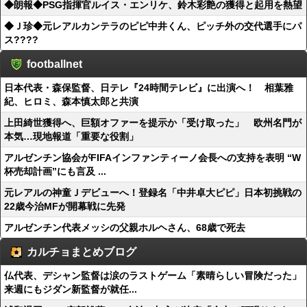
◆朗報◆PSG指揮官ルイス・エンリケ、鈴木彩艶の獲得と起用を熱望
◆Ｊ珍◆元レアルカンテラのピピ中井くん、ピッチ外の交代選手にパ
ス????
footballnet
日本代表・森保監督、日テレ『24時間テレビ』に出演へ！ 相葉雅
紀、ヒロミ、森本慎太郎と共演
上田綺世獲得へ、巨額オファーを提示か「受け取った」 欧州名門が
本気…現地報道「重要な役割」
アルゼンチン協会がFIFAインファンティーノ会長への支持を表明 “W
杯売却計画”にも言及 ...
元レアルの神童Ｊデビューへ！登録名「中井卓大ピピ」日本初挑戦の
22歳今治MFが開幕戦に先発
アルゼンチン代表メッシの父親ホルヘさん、68歳で死去
カルチョまとめブログ
仏代表、デシャン監督は涙のラストゲーム「素晴らしい冒険だった」
来週にもジダン新監督が就任...