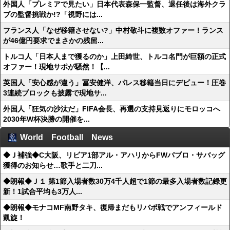
外国人「プレミアで見たい」日本代表森保一監督、退任後は海外クラ
ブの監督挑戦か!?「視野には...
フランス人「なぜ移籍させない?」中村敬斗に複数オファー！ランス
が46億円要求でまさかの残留...
トルコ人「日本人まで獲るのか」上田綺世、トルコ名門が巨額の正式
オファー！現地サポが騒然！【...
英国人「安心感が違う」冨安健洋、パレス移籍当日にデビュー！圧巻
3連続ブロックも披露で現地サ...
外国人「狂気の沙汰だ」FIFA会長、再選の支持見返りにモロッコへ
2030年W杯決勝の開催を...
World Football News
◆Ｊ補強◆C大阪、リビア1部アル・アハリからFWパブロ・サバッグ
獲得のお知らせ…歌手と二刀...
◆朗報◆Ｊ１ 第1節入場者数30万4千人超で1節の最多入場者数記録更
新！1試合平均も3万人...
◆朗報◆モナコMF南野タキ、復帰まだもリバポ戦でアンフィールド
凱旋！