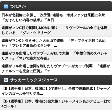
つれさか
日本が北朝鮮に辛勝し二次予選3連勝も、海外ファンは采配に辛辣
「おそろしい内容の後半」「今日...
遠藤がマンC戦で奮闘しMOMに輝く 「リヴァプールの全てを体現
している」「ダントツでリーグ...
遠藤がマンCと引き分けた天王山で躍動 「デ・ブライネ封じ込め
た」「プレミア最高のボランチ」...
遠藤がフル出場しリヴァプールがELで大勝 「中盤守備のスペシャ
リスト」「マジで絶大な存在」...
遠藤がフル出場し激闘を制したリヴァプールがカップ制覇 「遠藤が
チェルシーを完全に圧倒」「エ...
サッカーミックスジュース
【E-1選手権】日本、韓国に1-0で勝利し、全勝で連覇達成！ジャーメ
インのゴールを守り切る...
【E-1選手権】日本、香港に6発大勝！ジャーメイン良がデビュー戦で
4ゴール！