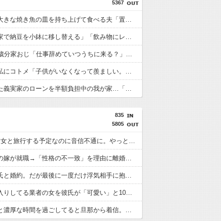
5367
食事中に大きな焼き魚の皿を持ち上げて食べる夫「置いたまま食べるお前は品がない！」→義母から受けた謎のしつけを盲信する旦那の主張がこちら ←大きな皿を持ち上げる方が行儀悪いぞｗ
恋人の「家で納豆を小鉢に移し替える」「飲み物にレモンを入れる」行動に限界が来た…！外では普通なのに、家だとペットボトルからグラスに移したりストローを使う謎の「丁寧な暮らし」感が無理ｗｗｗ
実家で53歳分家おじ「仕事辞めていつうちに来る？」私「え？」→「20年前に結婚すると言った」と言い張りフォークを持って殴りかかってきた←子供相手に本気になってて恐怖
流産した私にコトメ「子供がいなくなって羨ましい。優雅にお菓子食べられるもんね」絶望する私に言い放った。その後、夫に話して着拒＆完全絶縁←義両親がまともなのが救いだな
商売傾いた義実家のローンを半額負担中の我が家…「家を買って」と調子に乗るトメに住む場所がなくなる未来を教えてあげた結果←息根を止める返しでスカッとｗ
835
5805
2日後に彼女と旅行する予定なのに音信不通に。やっと返信が届いたが内容が...
専業主婦の嫁が就職→「性格の不一致」を理由に離婚を要求。そして嫁から内容証明が届いた。俺の不倫がバレていた
本命の彼氏と婚約。だが最後に一度だけ浮気相手に抱かれて妊娠した。
職場に出入りしてる業者の女を彼氏が「可愛い」と10回連呼して不快。ムカつくのは普通？
私が鬼彼と濃厚な時間を過ごしてると旦那から着信。その数なんと20回wwww