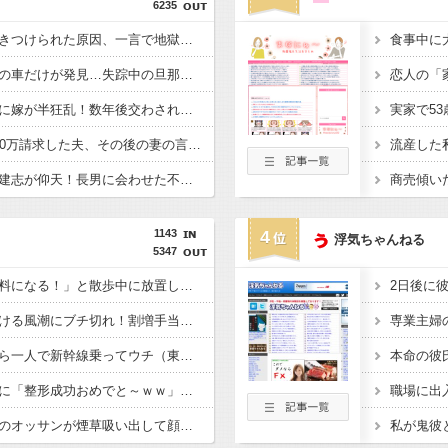
6235
【悲報】妻から離婚突きつけられた原因、一言で地獄だわ...
【困惑】家出した旦那の車だけが発見…失踪中の旦那の驚愕行動とその真意ｗｗｗｗ
【絶縁！？】妹の暴言に嫁が半狂乱！数年後交わされた衝撃の言葉ｗｗｗｗ
【正気か？】間男に150万請求した夫、その後の妻の言い訳がコレｗｗｗ
【モンスト不倫】降谷建志が仰天！長男に会わせた不倫相手の正体がこれｗｗｗｗ
1143
4
浮気ちゃんねる
5347
「犬の糞は街路樹の肥料になる！」と散歩中に放置して近隣住民に逆ギレした知人に絶句……生のフンは肥料どころか根を枯らす害悪でしかないのに
「残業＝悪」と決めつける風潮にブチ切れ！割増手当で稼げるボーナスタイムなのに「残業ゼロ」を押し付けて人の収入まで減らすな！残業したくない奴は勝手に定時で帰ればいいだろ！！
義母「小学生になったら一人で新幹線乗ってウチ（東北）に泊まりにおいで♪」と会うたびしつこい……「昔パパも一人で乗った」とか時代錯誤すぎ！治安も防犯も無視して女児を一人で遠出させようとする無神経義母にブチ切れ
眼瞼下垂の手術した私に「整形成功おめでと～ｗｗ」とイジり倒す同僚女、不安な時にグロ画像見せて喜び、真剣に拒絶しても「ムキになってるｗ」と嘲笑…人の病気と手術を娯楽にすんなよ！！
公園で飯食ってたら隣のオッサンが煙草吸い出して顔に煙きたから払ったら口論に……先輩「煙払うのは喧嘩売ってるようなもんw」私「納得いかん…」