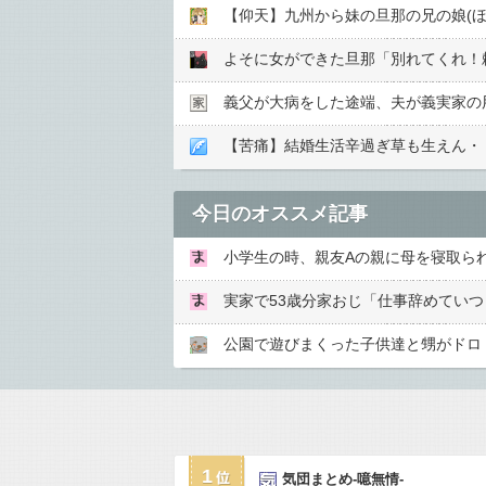
義父が大病をした途端、夫が義実家の
【苦痛】結婚生活辛過ぎ草も生えん・
今日のオススメ記事
1
気団まとめ-噫無情-