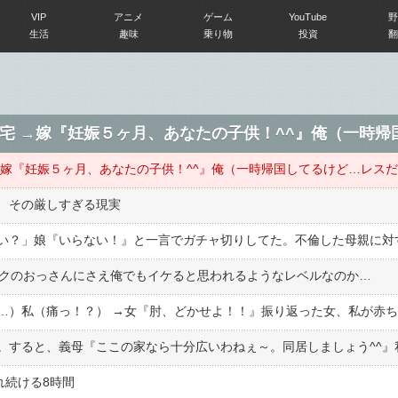
VIP
アニメ
ゲーム
YouTube
野
生活
趣味
乗り物
投資
翻
 その厳しすぎる現実
イクのおっさんにさえ俺でもイケると思われるようなレベルなのか…
れ続ける8時間