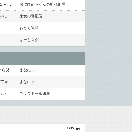
【仰天】九州から妹の旦那の兄の娘(ほぼ他人)が我が家へ →『東京の学校に通いたい！居候させて？もしくは１人暮らしするから保証人になって！！』俺「(何だ、コイツしらんがな・・」
おにひめちゃんの監視部屋
よそに女ができた旦那「別れてくれ！頼むから俺と別れてくれ！」と発狂寸前で暴れてた→そんなある日、夜中に目が覚めて起きると旦那が・・→私（寝ようzZZZ）結果・・・
鬼女の宅配便
おうち速報
はーとログ
小学生の時、親友Aの親に母を寝取られた。その後、大人になってなぜか結婚式に招待「母も会いたがってるから父親と式に来て！」と平然と打診→通夜に参列したくせに父のﾀﾋすら忘れていて・・・
まなにゅ～
実家で53歳分家おじ「仕事辞めていつうちに来る？」私「え？」→「20年前に結婚すると言った」と言い張りフォークを持って殴りかかってきた←子供相手に本気になってて恐怖
まなにゅ～
公園で遊びまくった子供達と甥がドロドロに。顔見知りの親子がいたので、うちの車で一緒に着替えさせた。→お礼をもらって帰ろうとしたら車の中に何かの気配！中にいたのは・・・
ラブラドール速報
1215