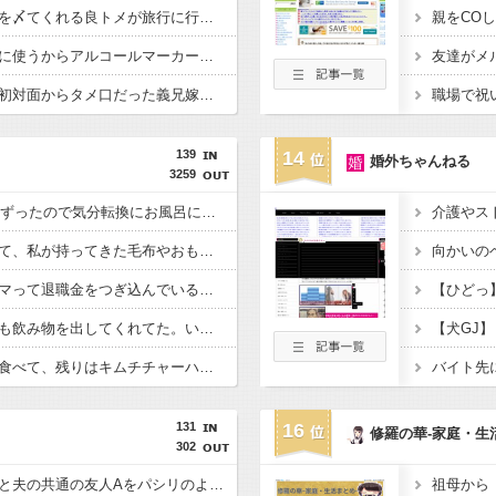
【ナイス】いつもウトを〆てくれる良トメが旅行に行き、ここぞとばかりに調子に乗るウト。ウト「出かける。帽子についてる猫の毛取っておけ」ガムテープと帽子を投げられたので・・・
ママ「子供がお絵かきに使うからアルコールマーカーを貸してクレクレ」私「これ１本４００円するんで幼児には高価な画材ですよ」→ママは引き下がらず、勝手に持ち出しやがった！
私より３つ年下なのに初対面からタメ口だった義兄嫁。トメが「あの人敬語使えないのかしら」とボヤいていたら、それが義兄嫁の耳に入ってブチギレ、姑のウェッジウッドを叩き付けた！
職場で祝
139
14
婚外ちゃんねる
3259
夕飯中、子(2歳半)がぐずったので気分転換にお風呂に入れて出てきたら「皿を片付けてないでしょ！義祖母が洗ったんだけど！？なめてるの？バカにしてるの？」と言われた…
義理家族が物持ちよくて、私が持ってきた毛布やおもちゃを使おうとしても、いつも古いものを使わされてしまう。
父が仮想通貨投資にハマって退職金をつぎ込んでいる…なんとか止めさせたいのだが。
彼の家に行くと、いつも飲み物を出してくれてた。いつもコーヒーをお願いしてたんだけど、なんかそのコーヒーって妙な匂いがしてたんだよね…その原因を知ってドン…
【犬GJ
キムチの白い部分だけ食べて、残りはキムチチャーハンにしてるんだけど、友達に「失礼だよ！」って怒られた
131
16
修羅の華-家庭・生
302
【キチトメ】トメが私と夫の共通の友人Aをパシリのように扱っていたことが発覚し・・・