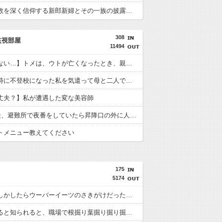
とある宗教を深く信仰する新郎新婦とその一族の披露宴に参列した。すると、新郎新婦と全く関係ないスピーチが続き...
308
監視部屋
11494
【ありえない…】トメは、ウトが亡くなったとき、親戚はおろか子供達(旦那やその兄弟)にも、危篤のときに連絡せず、息ひきとってから連絡してきたんだが…
中学生の時に不登校になった私を気遣って母と二人で祖母の家に暮らしていた時があった。私はあんまり覚えてないんだけど、母いわく水を嫌がり風呂に入らないし毎日金縛
丈夫？】私が遭遇した変な美容師
311の直後、避難所で夜番をしていたら昇降口の外に人影が見えた。その親子3人に「寒いから中へどうぞ」と声をかけたが応答がない
トメニュー教えてください
175
5174
あれはもしかしたらウーバーイーツのさきがけだったのかもと思う今日この頃
旅行をすると知られると、職場で根掘り葉掘り掘り掘り聞いてくる人ばかりでウザい