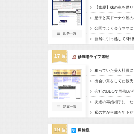
17
修羅場ライフ速報
19
男性様