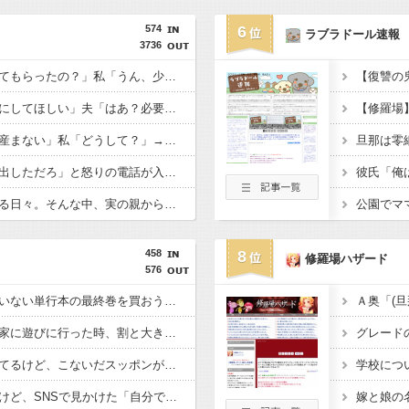
574
6
ラブラドール速報
3736
ママ友「親にお金出してもらったの？」私「うん、少しね」→その返事を境に態度が急変し、まさかの絶縁に…
私「服代と美容代は別にしてほしい」夫「はあ？必要ないだろ」→家計を握られて不満が爆発しそうになり…
姪「結婚しても子供は産まない」私「どうして？」→理由を聞いてみると、思わず少子化の現実を考えさせられて…
会社に突然「嫁に手を出しただろ」と怒りの電話が入った。全く心当たりのない俺だったが、事態は思わぬ展開に…
病気になった夫を支える日々。そんな中、実の親から「孫が欲しい」と離婚を迫られ、心が限界に近づいていき…
458
8
修羅場ハザード
576
大型書店でまだ買っていない単行本の最終巻を買おうとしたら最新刊が売り場になかった。
初めて親友Ａちゃんの家に遊びに行った時、割と大き目な飾り棚にみっちり人形が飾られてた。
ペットショップで働いてるけど、こないだスッポンが入荷した。
うちのお父さん医者だけど、SNSで見かけた「自分で施術した部分しか見てない医師」そっくり。