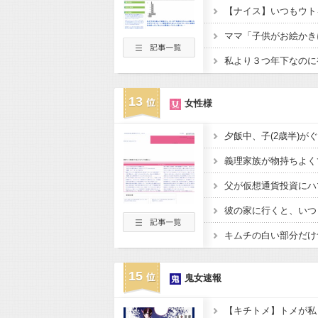
13
女性様
15
鬼女速報