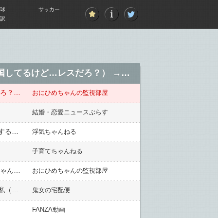
球
サッカー
訳
【唖然】半年間の海外出張から帰宅 →嫁『妊娠５ヶ月、あなたの子供！^^』俺（一時帰国してるけど…レスだろ？） →「出産後にＤＮＡ検査だよ」『拒否！だって…』俺（えぇ・・・）
【唖然】半年間の海外出張から帰宅 →嫁『妊娠５ヶ月、あなたの子供！^^』俺（一時帰国してるけど…レスだろ？） →「出産後にＤＮＡ検査だよ」『拒否！だって…』俺（えぇ・・・）
おにひめちゃんの監視部屋
結婚・恋愛ニュースぷらす
元汚嫁「クリスマスプレゼント何がいい？」娘『いらない！』と一言でガチャ切りしてた。不倫した母親に対する娘の嫌悪は凄い
浮気ちゃんねる
子育てちゃんねる
【まさかの…】電車にて。女（ｸﾞｲｸﾞｲ…）私（痛っ！？） →女『肘、どかせよ！！』振り返った女、私が赤ちゃんを抱っこしているのに気づいたが・・・
おにひめちゃんの監視部屋
父の一周忌法要とお斎を自宅でやった。すると、義母『ここの家なら十分広いわねぇ～。同居しましょう^^』私（真っ青）→旦那「」結果・・・
鬼女の宅配便
FANZA動画