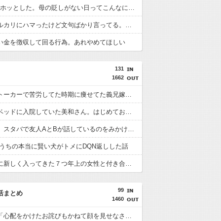
親をCOしホッとした。母の貶しがない日ってこんなに笑顔で子供の相手ができるんだ
友達がメルカリにハマったけど文句ばかり言ってる。「最初から『値引き交渉お断り』って書いてあるんだよ。酷くない？」とのこと
い金を徴収して回る行為。あれやめてほしい
131
1662
介護やストーカーで苦労してた時期に痩せてた義兄嫁の写真を見て義兄が「じゃあまた苦労したら義兄嫁ちゃん痩せるね！」
向かいのベッドに入院していた美和さん。はじめてお見舞いの人が来たと思ったらその女性が大声でスマホの画面を読みあげはじめた
【ひどっ】スタバで友人AとBが話しているのをみかけた。声をかけようとしたら共通の友人Cの話ししてて、その内容が…
】うちの本当に賢い犬がトメにDQN返しした話
バイト先に新しく入ってきた７つ年上の女性と付き合うことに。初めの１週間は甘い時間がすぎ、２週間目の半ばからおかしなことに…連絡すると「私鬱病で情緒不安定だか
99
活まとめ
1460
祖母から「心配をかけたお詫びもかねて顔を見せなさい」と言われた。父に行こうと促された母が「今後祖母と会うのは棺に入った葬式の席のみ」と…