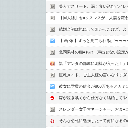
美人アスリート、深く食い込むハイレグ
【同人誌】セ●︎クスレスが、人妻を狂
結婚当初は気にして無かったけど、よ
【 画 像 】ずっと見てられるgifｗ
北岡果林の痴●︎もの、声出せない設定
巨乳メイド、ご主人様の言いなりすぎ
彼女に学費の借金が800万あるとカミ
スレンダー女子マネージャー、おま●︎
そんな必死に勉強したって何になるの