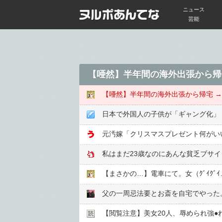
ニュース
芸能
日本で外国人の子供が「ギャング化」
私はまだ23歳なのにあんな貧乏ブサ
【閲覧注意】美女20人、辱められ強●︎