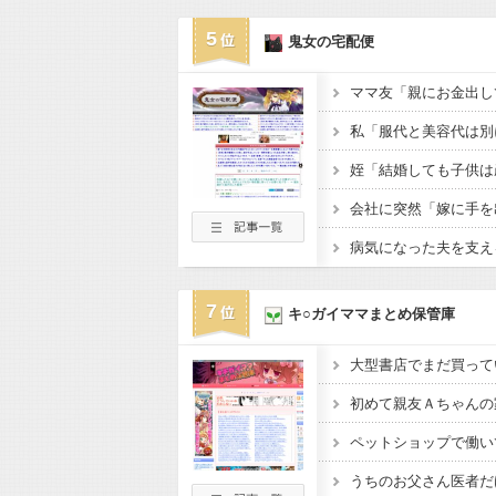
5
鬼女の宅配便
7
キ○ガイママまとめ保管庫