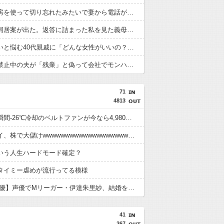
便座の暖房を使って切り忘れたみたいで妻から電話がきた。「あれ程便座の暖房を使うなと言ったのに！もう貴方の事は信用出来ない！」と…
義母との同居案が出た。返答に詰まった私を見た義母が「一緒に暮らさなくていい」と言ったのに夫が納得しないんだけど…
結婚したいと悩む40代親戚に「どんな女性がいいの？」と聞いたら「相手は誰でもいい」と言うのに年齢や仕事、学歴など条件はかなり厳しかった。
モンハン禁止中の夫が「残業」と偽って会社でモンハンをしていた。夫の事は根では尊敬しているけど、ちょっと懲らしめたい。
71
4813
【画像】瞬間-26℃冷却のベルトファンが今なら4,980円www
大学生ワイ、株で大儲けwwwwwwwwwwwwwwwwwwwwwwww
いう人生ハードモード確定？
タイミー虐めが流行ってる模様
【麻雀/声優】声優でMリーガー・伊達朱里紗、結婚を発表「感謝の気持ちを忘れず活動してまいります」
41
267