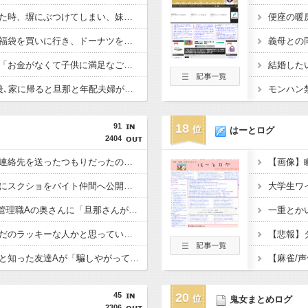
【毒親】妹の車を借りた時、塀にぶつけてしまい、妹が凹んで泣きそうになっていたので…私「修理代出すね」母「そんなものいいから、お前の乗ってる車すぐに寄越せ！！」
息子と某ドーナツ屋の福袋を買いに行き、ドーナツを持って駐車場に向かって歩いていると…泥「２つもあるんだから貰ってあげる♪」と息子が持ってる袋を勢いよくひっぱり･･･
公園でよく会うママに「お金がなくて子供に満足なご飯を食べさせられない」と言われ、少しだけ買ってあげた。すると、それ以降要求が激しくなった→そして･･･
新居に引っ越して3日後､家に帰ると旦那と年配夫婦が談笑していた。挨拶すると…年配夫婦「三つ指ついてようこそおいでくださいました､というのが礼儀だろ」→そして…
91
18
はーとログ
2404
狙っていた美人社員に連絡先を送ったつもりだったのに待ち合わせに来たのは同じ苗字の別人だった。間違いだと言えないまま…
出会い系をしてた彼氏にスクショをバイト仲間へ公開していいか改めて確認したら「恥かくのはそっちだからw」と言われた。30枚ほど投下したら…
会社のBBQで同僚Bが管理職Aの奥さんに「旦那さんが不倫してる」と伝えた。しかし奥さんは「そのような事を言い出す貴方の神経を疑います」と…
一重とか
友達の再婚相手に「ただのラッキーな人かと思っていましたけど、違うんですね」と言ったら、友達から主人を馬鹿にしたと怒りのメールが届いた
【悲報】
私の方が何歳も年下だと知った友達Aが「騙しやがって年増のクソババアが！」と暴れ出した。自分の年齢を覚えてなくて誤魔化してたのがまさかの事態に…
45
20
鬼女まとめログ
2306