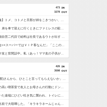
473
3278
【復讐の鬼】トメ、コトメと旦那が姉をこきつかい、生ﾀﾋにかかわる病にかかってるのに放置 結局家族旅行の留守番中に姉は亡くなった → 私は復讐を決意し包丁を持って…
【修羅場】弟を車で迎えに行くときにファミレスの駐車場から飛び出してきた男性を轢いてしまった 轢かれた男は傷だらけで血まみれなのに凄い大声て喚いて暴れまくり…
旦那は零細自営二代目で給料は社長であるウトが出す 結婚3年目位から私への給与支払いが遅れたり減額が増えた その割にウトメは娯楽に興じたりして腹が立ってた → 衝撃の事実が発覚…
彼氏「俺は○×スーパーではＶＩＰ客なんだ」「ここのレストランは俺はお得意様なんだ」私（普通そんなこと言わないよなぁ・・・何の意図が？）彼氏と同棲を始めて衝撃の事実が発覚！
公園でママ友と世間話中。私（あっ！ママ友の子供が着てる子供服、私があげたやつ！でもこちらから言うのもな・・・）ママ友「○○」←もう二度とお下がりはあげないと決めた。
426
3598
Ａ奥「(旦那)さんから、ひとこと言ってもらえないか」私「相談してみる」→ 人がおかしくなった瞬間を目の前で見て...
グレードの高い喫茶室で友人とお母さんの行動にドン引きした。コーヒーシュガーを手のひらにのせて舐めだし...
学校についた途端にひどい吐き気に襲われ、トイレに駆け込み嘔吐。そのまま総合病院に搬送され...
嫁と娘の名前で大喧嘩した。「キラキラネームじゃん！」って言われてイラッときて...