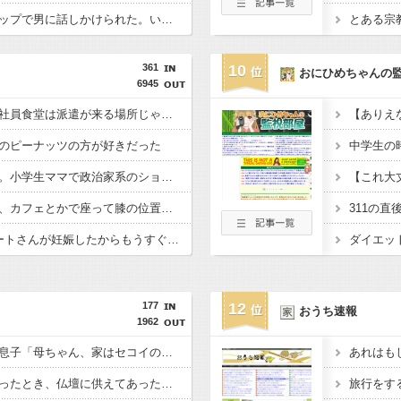
彼女が中古カードショップで男に話しかけられた。いきなり彼女の持ち歩いてたカードを品定めしだしたらしく…
361
10
おにひめちゃんの
6945
別フロアのお局様から社員食堂は派遣が来る場所じゃない出ていけって怒鳴られた
のピーナッツの方が好きだった
今のママ本当若いよね。小学生ママで政治家系のショートの人全然いない
【これ大
座高がすごく高いので、カフェとかで座って膝の位置より低い高さのテーブルが苦痛だ
入社3ヶ月の事務のパートさんが妊娠したからもうすぐ辞めるって。教えるのが大変むなしい
ダイエッ
177
12
おうち速報
1962
泣きながら帰ってきた息子「母ちゃん、家はセコイのか？」吃驚して問いただすと、どうやらママ友の悪ガキに「花粉症一家のくせに家にティッシュがない」とからかわれたらしく・・・
トメの家に泊まりに行ったとき、仏壇に供えてあったまんじゅうが消えたらしい。トメは旦那を疑った。旦那「俺は断じて食べてない！嫁子が夜中にごそごそしてたからきっと嫁子だ」