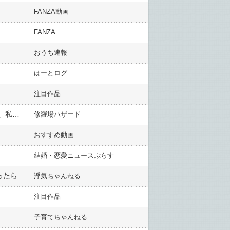
FANZA動画
FANZA
おうち速報
はーとログ
注目作品
親「アンタの部屋に泥棒が入った！」床に血痕の痕。なんと・・・警察「盗まれた物は全部アナタのですか？」私「…はい」警察「え」→
修羅場ハザード
おすすめ動画
結婚・恋愛ニュースぷらす
嫁が泣き喚くから仕方なく結婚してやった。婚前の借金130万は結婚を期に嫁が肩代わりしたけど離婚話になったらお金返せと言う。他人に金貸したアンタが悪い
浮気ちゃんねる
注目作品
子育てちゃんねる