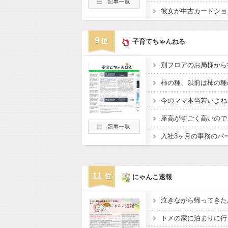
9
子育てちゃんねる
柿の種、以前は柿の種
11
にゃんこ速報