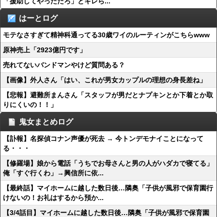
「援助してやっただろ」とキレら...
はーとログ
モテなさすぎて精神科通ってる30歳ワイのルーティンがこちらwww
原神売上「2923億円です」
売れてないバンドマンやけど質問ある？
【画像】外人さん「はい、これが男女カップルの理想の身長差ね」
【悲報】避難所まんさん「スタッフが男だとナプキンとか下着とか取
りにくいの！！」
鬼女まとめログ
【訃報】名探偵コナン声優が死去 → 今トンデモナイことになって
る・・・
【修羅場】娘から電話「うちでお母さんと男の人がハダカで寝てる」
俺「すぐ行くわ」→興信所に依...
【最終話】マイホームに越した数日後…隣奥「子供が風邪で保育園行
けないの！お礼はするから預か...
【3/4話目】マイホームに越した数日後…隣奥「子供が風邪で保育園