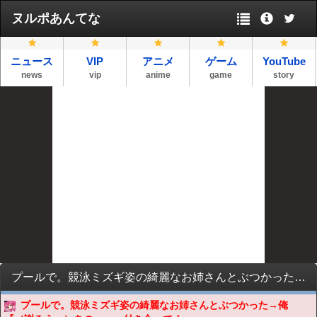
ヌルポあんてな
ニュース
VIP
アニメ
ゲーム
YouTube
news
vip
anime
game
story
プールで。競泳ミズギ姿の綺麗なお姉さんとぶつかった→俺『（謝ろう…）あの、、、付き合ってください』お姉さん「」俺『！？』→結果・・・・・
プールで。競泳ミズギ姿の綺麗なお姉さんとぶつかった→俺