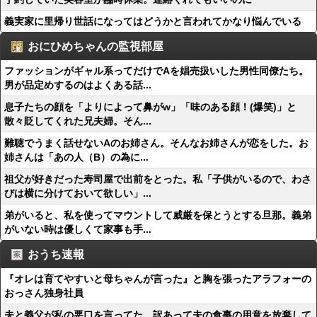
義実家に里帰り世話になってはどうかと言われてかなり悩んでいる
おにひめちゃんの監視部屋
ファッションがギャル系ってだけでAを娼売扱いした男性同僚たち。
男が品定めするのはよくある話...
息子たちの顔を「よりによって鼻がw」「味のある顔！(爆笑)」と
散々貶してくれた兄夫婦。そん...
難聴でうまく話せないAのお姉さん。そんなお姉さんが恋をした。お
姉さんは「あの人（B）の為に...
祖父が好きだった寿司屋で出前をとった。私「子供がいるので、わさ
びは横に分けておいて欲しい」...
弟がいると、私を使ってマウントして威厳を保とうとする旦那。義弟
がいない時は優しくて家事も手...
おうち速報
『オレは育てやすいと母ちゃんが言った』と胸を張ったアラフォーの
おっさん独身社員
夫と義父が私の悪口を言ってた。訳あって夫の食事の用意を放棄して