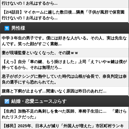
行けないの！お礼はするから...
【2/4話目】マイホームに越した数日後…隣奥「子供が風邪で保育園
行けないの！お礼はするから...
男性様
中学３年生の男子です。僕には好きな人がいる。その人、実は先生な
んです。笑った顔がすごく素敵...
妻が現場監督といなくなった、その謎ｗｗ
【えっ】自分「車の鍵、もう掛けました」上司「え？いやｗ鍵は僕が
持ってるから、それは無理だろ...
息子がボクシングに熱中していた時代は山根が会長で、奈良判定は奈
良の選手にすら恐れられてた。
腹痛と下痢が止まらず…間違いなく原因は昨日のあれだ…
結婚・恋愛ニュースぷらす
【生肉】加熱不足の鳥刺しを食べた医師、車椅子生活に… 「避けら
れたリスクだった」
【移民】2025年、日本人が減り「外国人が増えた」市区町村ランキ