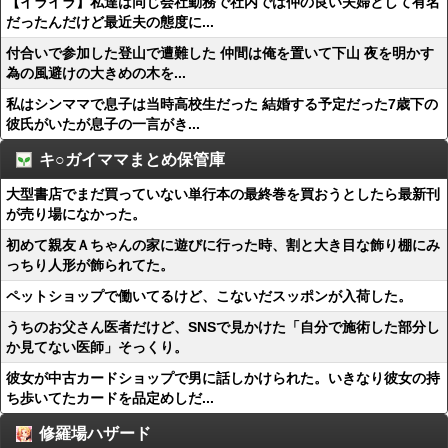
【イライラ】私達は同じ会社勤務で社内では仲の良い夫婦として有名
だったんだけど最近夫の態度に...
付合いで参加した登山で遭難した 仲間は俺を置いて下山 夜を明かす
為の風避けの大きめの木を...
私はシンママで息子は当時高校生だった 結婚する予定だった7歳下の
彼氏がいたが息子の一言がき...
キ○ガイママまとめ保管庫
大型書店でまだ買っていない単行本の最終巻を買おうとしたら最新刊
が売り場になかった。
初めて親友Ａちゃんの家に遊びに行った時、割と大き目な飾り棚にみ
っちり人形が飾られてた。
ペットショップで働いてるけど、こないだスッポンが入荷した。
うちのお父さん医者だけど、SNSで見かけた「自分で施術した部分し
か見てない医師」そっくり。
彼女が中古カードショップで男に話しかけられた。いきなり彼女の持
ち歩いてたカードを品定めしだ...
修羅場ハザード