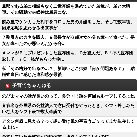
旦那である弟に相談もなく二世帯話を進めていた弟嫁が、弟と大喧
嘩。その騒動で夫婦仲は最悪にな...
飲み屋でケンカした相手をコロした男の弁護をした。そして数年後、
因果応報を思わせる出来事が…
７割引きのカキを購入、９歳長女が６歳次女の分も奪って食べた。長
女が奪ったのが悪いんだから弁...
ＡママがＢにプレゼントした座布団を、Ｃが盗んだ。B「その座布団
返して！」C「私がもらった物...
私「その格好で出るの…？」新郎いとこ姉妹「何か問題ある？」→結
婚式当日に感じた違和感が最後...
子育てちゃんねる
のび太ママの話が長いのって、多分同じ話を何回もループしてるよね
某有名な外国系の公益法人で窓口受付をやったとき、シフト外しみた
いな人をシフト表で数人確認で...
アタシ何歳に見える？って誘い受け風の事言うゴミってまだ生存して
るよね～
予約していた美容室が臨時休業。連絡くれてもいいのに