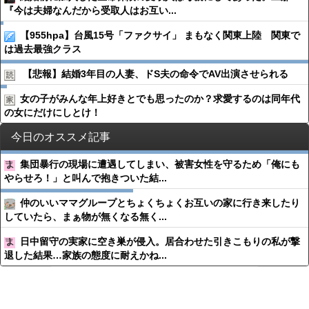
『今は夫婦なんだから受取人はお互い...
【955hpa】台風15号「ファクサイ」 まもなく関東上陸 関東で
は過去最強クラス
【悲報】結婚3年目の人妻、ドS夫の命令でAV出演させられる
女の子がみんな年上好きとでも思ったのか？求愛するのは同年代
の女にだけにしとけ！
今日のオススメ記事
集団暴行の現場に遭遇してしまい、被害女性を守るため「俺にも
やらせろ！」と叫んで抱きついた結...
仲のいいママグループとちょくちょくお互いの家に行き来したり
していたら、まぁ物が無くなる無く...
日中留守の実家に空き巣が侵入。居合わせた引きこもりの私が撃
退した結果…家族の態度に耐えかね...