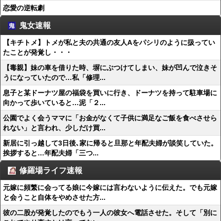
恋愛の逆転劇
鬼女速報
【キチトメ】トメが私と夫の共通の友人Aをパシリのように扱ってい
たことが発覚し・・・
【毒親】妹の車を借りた時、塀にぶつけてしまい、妹が凹んで泣きそ
うになっていたので…私「修理...
息子と某ドーナツ屋の福袋を買いに行き、ドーナツを持って駐車場に
向かって歩いていると…泥「２...
公園でよく会うママに「お金がなくて子供に満足なご飯を食べさせら
れない」と言われ、少しだけ買...
新居に引っ越して3日後､家に帰ると旦那と年配夫婦が談笑していた。
挨拶すると…年配夫婦「三つ...
修羅場ライフ速報
元嫁に頻繁に会ってる娘に今嫁には言わないように伝えた。でも元嫁
と会うこと自体をやめさせた方...
彼の二股が発覚したのでもう一人の彼女へ電話させた。そして「別に