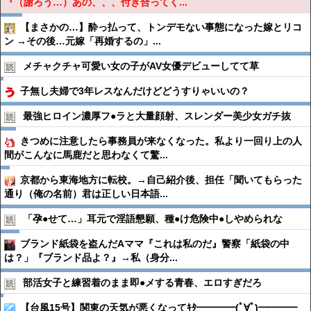
『（謝ろう…）あの、、、付き合ってく...
【まさかの…】酔っ払って、トンデモない事態になった嫁とリコ
ン →その後…元嫁「再婚するの」...
メチャクチャ可愛い女の子がAV女優デビューしてて草
子無し夫婦で3年レスなんだけどどうすりゃいいの？
最強ヒロイン濃厚フ●︎ラと大量顔射、スレンダー美少女ガチ抜
きつめに注意したら事務員が来なくなった。私より一回り上の人
間がこんなに馬鹿だと思わなくて驚...
京都から東海地方に転校。→自己紹介後、担任「聞いてもらった
通り（俺の名前）君は正しい日本語...
「孕●︎せて…」耳元で淫語懇願、種●︎け危険中●︎しやめられな
ブランド紙袋を盗んだAママ『これは私のだ』警察「紙袋の中
は？」『ブランド品よ？』→私（身分...
部活女子と練習着のまま即●︎メする青春、エロすぎだろ
【台風15号】関東の天気が悪くなってｷﾀ━━━━(ﾟ∀ﾟ)━━━━