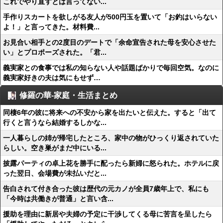
これでやり直すとは言ってない...
手作りスカートを欲しがる友人が500円玉を置いて「お釣はいらない
よ！」と言ってきた。材料費...
お見合い相手との2度目のデートで「余命宣告された母を安心させた
い」とプロポーズされた。「君...
義実家との食事では私の知らない人や話題ばかりで毎回空気。なのに
義実家好きの夫は気にもせず…
修羅の華-家庭・生活まとめ
同棲6年の彼に将来への不安から家を出たいと伝えた。すると「出て
行くと言うなら結婚するしかな...
一人暮らしの姉が帰宅したところ、家中の物がひっくり返されていた
らしい。空き巣がまだ中にいる...
披露パーティの卓上花を勝手に配ったら新婦に怒られた。ホテルに戻
った翌日、会場費が未払いだと...
告白されて付き合った彼は歴代の元カノが全員7歳年上で、私にも
「今時は共働きが普通」と言い含...
援助を理由に新居や夫婦の予定に干渉してくる母に苦言を呈したら