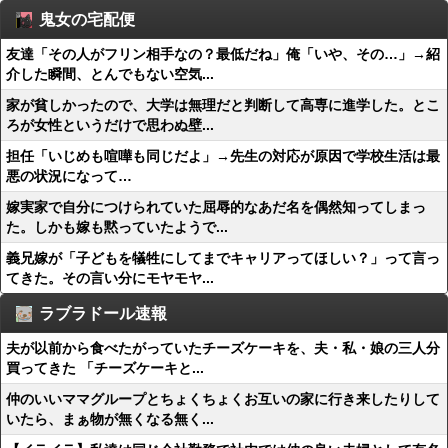
鬼女の宅配便
友達「その人がフリン相手なの？最低だね」俺「いや、その…」→紹
介した瞬間、とんでもない空気...
家が貧しかったので、大学は無理だと判断して高専に進学した。とこ
ろが女性というだけで思わぬ壁...
担任「いじめも喧嘩も同じだよ」→先生の対応が原因で学校生活は最
悪の状況になって…
嫁実家で自分につけられていた屈辱的なあだ名を偶然知ってしまっ
た。しかも嫁も黙っていたようで...
義兄嫁が「子どもを犠牲にしてまでキャリアってほしい？」って言っ
てきた。その言い分にモヤモヤ...
ラブラドール速報
夫が以前から食べたがっていたチーズケーキを、夫・私・娘の三人分
買ってきた 「チーズケーキと...
仲のいいママグループとちょくちょくお互いの家に行き来したりして
いたら、まぁ物が無くなる無く...