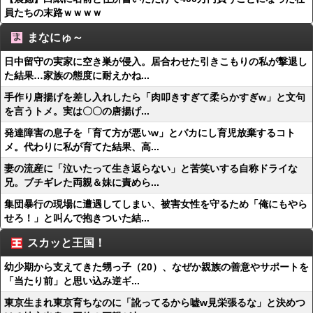
員たちの末路ｗｗｗｗ
まなにゅ～
日中留守の実家に空き巣が侵入。居合わせた引きこもりの私が撃退し
た結果…家族の態度に耐えかね...
手作り唐揚げを差し入れしたら「肉叩きすぎて柔らかすぎw」と文句
を言うトメ。実は〇〇の唐揚げ...
発達障害の息子を「育て方が悪いw」とバカにし育児放棄するコト
メ。代わりに私が育てた結果、高...
妻の流産に「泣いたって生き返らない」と苦笑いする自称ドライな
兄。ブチギレた両親＆妹に責めら...
集団暴行の現場に遭遇してしまい、被害女性を守るため「俺にもやら
せろ！」と叫んで抱きついた結...
スカッと王国！
幼少期から支えてきた甥っ子（20）、なぜか親族の善意やサポートを
「当たり前」と思い込み逆ギ...
東京生まれ東京育ちなのに「訛ってるから嘘w見栄張るな」と決めつ