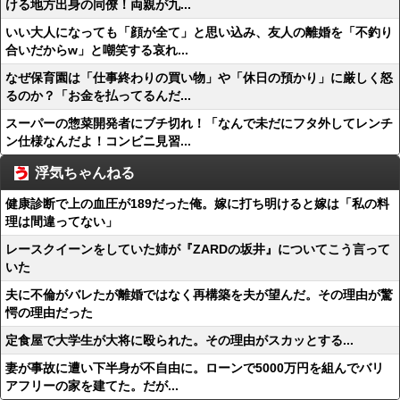
ける地方出身の同僚！両親が九...
いい大人になっても「顔が全て」と思い込み、友人の離婚を「不釣り
合いだからw」と嘲笑する哀れ...
なぜ保育園は「仕事終わりの買い物」や「休日の預かり」に厳しく怒
るのか？「お金を払ってるんだ...
スーパーの惣菜開発者にブチ切れ！「なんで未だにフタ外してレンチ
ン仕様なんだよ！コンビニ見習...
浮気ちゃんねる
健康診断で上の血圧が189だった俺。嫁に打ち明けると嫁は「私の料
理は間違ってない」
レースクイーンをしていた姉が『ZARDの坂井』についてこう言って
いた
夫に不倫がバレたが離婚ではなく再構築を夫が望んだ。その理由が驚
愕の理由だった
定食屋で大学生が大将に殴られた。その理由がスカッとする...
妻が事故に遭い下半身が不自由に。ローンで5000万円を組んでバリ
アフリーの家を建てた。だが...