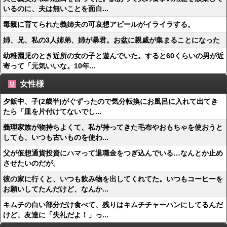
いるのに、夫は無いことを面白...
毒親に育てられた義姉夫の可哀想アピールがイライラする。
姉、兄、私の3人姉弟、姉が暴君。お盆に親戚が集まることになった
幼稚園児のとき近所の女の子と遊んでいた。すると60くらいの男が近
寄って「元気いいな。10年...
女性様
夕飯中、子(2歳半)がぐずったので気分転換にお風呂に入れて出てき
たら「皿を片付けてないでし...
義理家族が物持ちよくて、私が持ってきた毛布やおもちゃを使おうと
しても、いつも古いものを使わ...
父が仮想通貨投資にハマって退職金をつぎ込んでいる…なんとか止め
させたいのだが。
彼の家に行くと、いつも飲み物を出してくれてた。いつもコーヒーを
お願いしてたんだけど、なんか...
キムチの白い部分だけ食べて、残りはキムチチャーハンにしてるんだ
けど、友達に「失礼だよ！」っ...