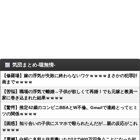
気団まとめ-噫無情-
【修羅場】嫁の浮気が失敗に終わらないワケｗｗｗｗまさかの犯罪計
画までｗｗｗｗ
【苦悩】職場の浮気で離婚→子供が欲しくて再婚！でも元嫁と教員一
家に巻き込まれた結果ｗｗｗｗ
【驚愕】推定42歳のコンビニBBAとW不倫。Gmailで連絡とってヒミ
ツの関係ｗｗｗｗ
【困惑】知り合いの子供にスマホで殴られたんだが…親の反応がこれ
ｗｗｗｗ
【震撼】白紙に名前と住所書いただけで400万円負うことになった社