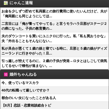
にゃんこ速報
お金を少しずつ貯めて私両親との旅行費用に使いたいんだけど、夫が
「俺両親にも同じようにしてほ...
二言目には「俺が養ってやってる」と言うモラハラ旦那がステージ２
の癌になった。子供の教育費の...
夫のダウンコートを買いにユニクロに行った。私「私も買おうかな」
夫「外出ることもそんなにない...
私が具合が悪くて１歳の娘と寝ている時に、旦那と５歳の娘がディズ
ニーランドに行きやがった！旦...
引っ越しが控えてるのに、２歳の子供が突発→ロタとはしごして病気
してるせいで梱包が進まない。...
婚外ちゃんねる
今、使っているマスカラ
40代の転職って厳しいですか？
都合のいい女になったことがある人
【8月】恋話・恋愛相談総合トピ