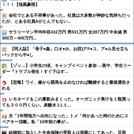
！！！【強風豪雨】
会社でとある不祥事があった。社員は大多数が神妙な気持ちだっ
たが、とある社員Aがとんでもない...
サラリーマン平均年収432万円 男531万円 女287万円 中央値 男
300万～400万円...
【同人誌】「母子●︎姦」口オ●︎ホ、お詫びマ●︎コ、ア●︎ル見せ立ち
バックから中●︎し
【ゾッ…】小学生の頃、キャンプイベント参加 →夜中、学生リー
ダー『トラブル発生！すぐ下山す...
【悲報】ワイ、嫁から競馬を止めなければ離婚すると最後通告さ
れる
レモネードをこの夏飲みまくった。オーガニック果汁を１瓶買っ
ても３００円くらい。炭酸水１L１...
夫「1年間地方へ出向になった」トメ「何かあった時のためにス
ペアキー頂戴」私「10年前の事が...
結婚前に加入した生命保険の受取人は母親にしてあった。旦那