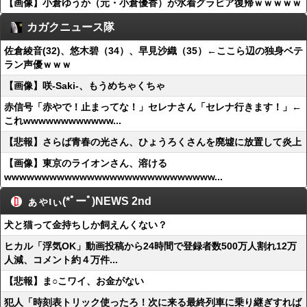
【画像】小倉ゆうか（元・小倉優香）が水着グラビア復帰ｗｗｗｗｗ
カガクニュース隊
佐倉綾音(32)、悠木碧（34）、早見沙織（35）←ここら辺の独身ベテ
ラン声優ｗｗｗ
【画像】咲-Saki-、もうめちゃくちゃ
赤信号「赤やで！止まってな！」セレナさん「セレナ行きます！」←
これwwwwwwwwwwww...
【悲報】さらば青春の光さん、ひょうろくさんを廃墟に放置して炎上
【画像】東京のライオンさん、溶ける
wwwwwwwwwwwwwwwwwwwwwwwwwwww...
ぁゃιぃ(*ﾟーﾟ)NEWS 2nd
犬と猫って金持ちしか飼えんくない？
ヒカル「浮気OK」動画投稿から24時間で登録者数500万人割れ12万
人減、コメント約４万件...
【悲報】ま○こワイ、お金がない
犯人「時刻表トリック使ったろ！次に来る最終列車に乗り継ぎすれば