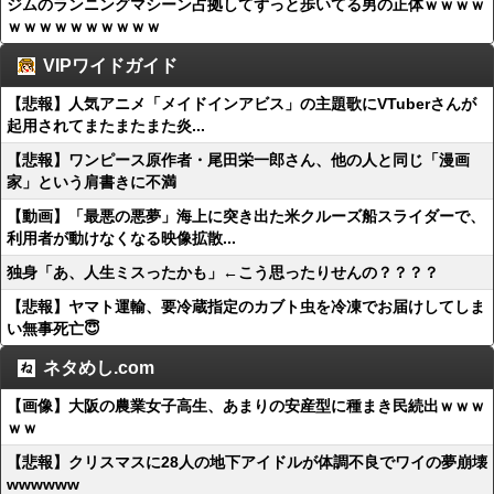
ジムのランニングマシーン占拠してずっと歩いてる男の正体ｗｗｗｗ
ｗｗｗｗｗｗｗｗｗｗ
VIPワイドガイド
【悲報】人気アニメ「メイドインアビス」の主題歌にVTuberさんが
起用されてまたまたまた炎...
【悲報】ワンピース原作者・尾田栄一郎さん、他の人と同じ「漫画
家」という肩書きに不満
【動画】「最悪の悪夢」海上に突き出た米クルーズ船スライダーで、
利用者が動けなくなる映像拡散...
独身「あ、人生ミスったかも」←こう思ったりせんの？？？？
【悲報】ヤマト運輸、要冷蔵指定のカブト虫を冷凍でお届けしてしま
い無事死亡😇
ネタめし.com
【画像】大阪の農業女子高生、あまりの安産型に種まき民続出ｗｗｗ
ｗｗ
【悲報】クリスマスに28人の地下アイドルが体調不良でワイの夢崩壊
wwwwww