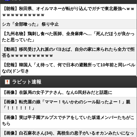
【朗報】秋田県、オイルマネーが転がり込んでガチで東北最強へｗｗ
ｗｗｗｗｗｗｗｗｗｗ
シカ「全部喰った」 祭り中止
【九州名物】鶏刺し食べた医師、全身麻痺へ…「死んだほうが良かっ
たと思っていた」
【動画】移民受け入れ派のパヨおば、自分の家に来られたら全力で拒
否るｗｗｗｗｗｗｗｗｗｗ
【悲報】韓国人「え待って、何で日本の避難所って10年前と同レベル
なの(ドン引き
ラビット速報
【画像】在阪局の女子アナさん、なんG民好みだと話題に
【画像】転売屋の娘「ママー！ちいかわのシール貼ったよー！」親
「！！！！！！」
【画像】実は甲子園アルプスでチアをしていた坂道メンバーたちがこ
ちら
【画像】白石麻衣さん(34)、高校生の息子がいるオカンみたいになっ