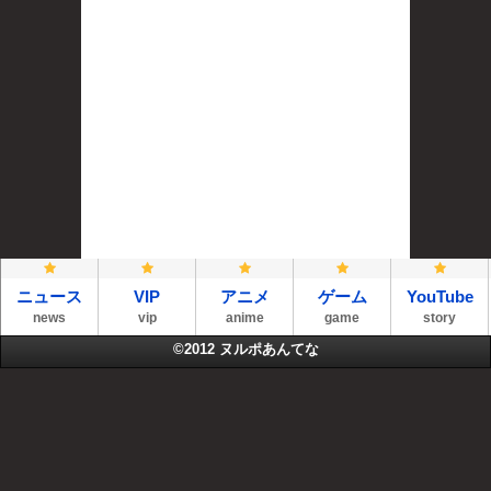
ニュース
VIP
アニメ
ゲーム
YouTube
news
vip
anime
game
story
©2012
ヌルポあんてな