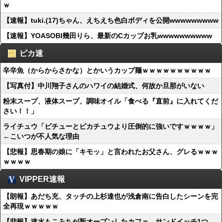
ｗ
【速報】tuki.(17)ちゃん、えちえち色白ボディを公開wwwwwwwww
【速報】YOASOBI幾田りら、最新のCカップお乳wwwwwwwwww
ピカ速
辛辛魚（からからさかな）とかいうカップ麺ｗｗｗｗｗｗｗｗｗｗ
【写真付】中川翔子さんのハワイの結婚式、何故か旦那がいない
粉末スープ、液体スープ、調味オイル「食べる『直前』に入れてくだ
さい！！」
ライチュウ「ピチューとピカチュウより圧倒的に強いですｗｗｗｗ」
←こいつが不人気な理由
【悲報】思春期の娘に「キモッ」と言われたお父さん、グレるｗｗｗ
ｗｗｗｗ
VIPPER速報
【朗報】あだち充、タッチの上杉達也が浅倉南に告白したシーンを完
全再現ｗｗｗｗｗ
【悲報】速水もこみちが新オープンしたカフェ、サンドイッチ1つ