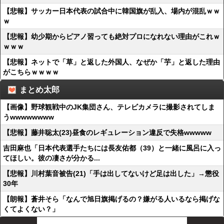
【悲報】サッカー日本代表の試合中に韓国旗が乱入、場内が混乱ｗｗ
ｗ
【悲報】幼少期からピアノ習っても絶対プロになれない理由がこれｗ
ｗｗｗ
【悲報】ネットで「草」と返した外国人、なぜか「芋」と返した理由
がこちらｗｗｗｗ
まとめ太郎
【画像】野球観戦中のJK集団さん、テレビカメラに撮影されてしま
うwwwwwwww
【悲報】藤井聡太(23)昼食のレギュレーション違反で失格wwwww
吉田麻也「日本代表選手たちには長友佑都（39）と一緒に風呂に入っ
てほしい。彼の凄さが分かる...
【悲報】川村葉音被告(21)「手は出してないけど足は出した」→懲役
30年
【朗報】蒼井そら「なんで旭日旗掲げるの？嫌がる人いるなら掲げな
くてよくない？」