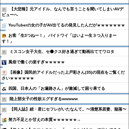
【大悲報】元アイドル、なんでも言うことを聞いてしまいAVデ
ビューへ
YouTuberの女の子がAV出てるの発見したんだがｗｗｗｗｗｗｗ
お客「生3つねー！」 バイトワイ「はいよー生３つ入りまー
す！」
ミスコン女子大生、セ⚫️クス好き過ぎて動画出ててワロタ
風俗で働くの楽すぎｗｗｗｗｗ
【画像】国民的アイドルだった上戸彩さん(35)の現在をご覧くだ
さいｗｗｗｗｗｗ
四国、日本人の「お遍路さん」が激減して困り果てる
陸上部女子の性欲エグすぎるwwwww
【同人誌】続・君にセフレがいたなんて。〜清楚系若妻、陥落〜
努力不足とか甘えの本質ｗｗｗｗｗｗ→