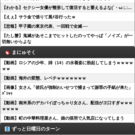
【わかる】セクシー女優が整形して復活すると萎えるよな(´・ω:;.:...
【えぇ】サラ金で借りて風ｲ谷行ったｗ
【悲報】甲子園の東京代表、一回戦で全滅──
【たし蟹】鬼滅があそこまでヒットしたのってやっぱ「ノイズ」が一
切無いからよな
まにゅそく
【動画】ロシアの少年、姉（14）の水着姿に勃起してしまうｗｗｗｗ
ｗｗ
【動画】海外の変態、レベチｗｗｗｗｗｗｗ
【画像】女さん「彼氏が強制わいせつで捕まって謝罪の手紙が来た」
ﾊﾟｼｬｯ
【動画】南米系のデカパイぽっちゃり女さん、配信がヱ口すぎｗｗｗ
ｗｗｗｗ
【動画】町の中華料理屋さん、娘の採用で人気店になってしまう
ずっと日曜日のターン