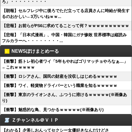
ろ」・・・・・・・・・
【朗報】セルフレジ中に後ろでただ立ってる店員さんに時給が発生す
るのおかしい←3万いいねｗｗ...
【悲報】お前らがPS6に求めてることって何？ｗｗｗｗｗｗｗｗｗｗ
【悲報】「日本式漫画」、中国・韓国にガチ惨敗 世界標準は縦読み
フルカラーへ・・・・・・・・...
NEWSぽけまとめーる
【衝撃】筋トレ初心者ワイ「5年もやればゴリマッチョやろなぁ…」
←これｗｗｗｗｗ
【衝撃】ロシアさん、国民の財産を没収しはじめるｗｗｗｗｗ
【衝撃】ワイ、軽貨物ドライバーという職業を知るｗｗｗｗｗ
【衝撃】東京のライオンさん、ふつうに溶けるｗｗｗｗｗ(※画像あ
り)
【衝撃】魅惑的な鳥、見つかるｗｗｗｗｗ(※画像あり)
Ｚチャンネル＠ＶＩＰ
【わかる】夕美しおんってセクシー女優好きなんだけどさ