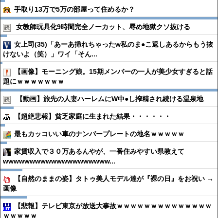
手取り13万で5万の部屋って住めるか？
女教師玩具化9時間完全ノーカット、辱め地獄クソ抜ける
女上司(35)「あーあ挿れちゃったw私のま●こ返しあるからもう抜
けないよ（笑）」ワイ「そん...
【画像】モーニング娘。15期メンバーの一人が美少女すぎると話
題にｗｗｗｗｗｗｗ
【動画】旅先の人妻ハーレムにW中●︎し搾精され続ける温泉地
【超絶悲報】貧乏家庭に生まれた結果・・・・・・
最もカッコいい車のナンバープレートの地名ｗｗｗｗｗ
家賃収入で３０万あるんやが、一番住みやすい県教えて
wwwwwwwwwwwwwwwwwwww...
【自然のままの姿】タトゥ美人モデル達が『裸の日』をお祝い →
画像
【悲報】テレビ東京が放送大事故ｗｗｗｗｗｗｗｗｗｗｗｗｗｗ
ｗｗｗｗｗ