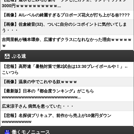
3000円ｗｗｗｗｗｗｗｗｗｗ...
【画像】AIレベルの綺麗すぎるプロポーズ花火が打ち上がる㊗????
【画像】佐倉綾音(32)、ついに自分のシコポイントに気付いてしま
う・・・
吉岡里帆が橋本環奈、広瀬すずクラスになれなかった理由ｗｗｗｗｗ
ｗ
ぶる速
【悲報】高野連「暑熱対策で第2試合は13:30プレイボールや！」←
こいつら
【画像】温泉の中でこれやる奴ｗｗｗｗ
【最新版】日本の『都会度ランキング』がこちら
wwwwwwwwwwwwwwwwwwwwwww...
広末涼子さん 病気を患っていた・・・
【悲報】名探偵プリキュア、前作から売上が10億円ダウン
wwwwwwwww
働くモノニュース