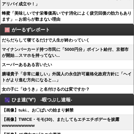
アリバイ成立や！」
蜂蜜「美味しいです栄養価高いです消化によく疲労回復の効力もあり
ます」←お前らが飲まない理由
がーるずレポート
だらだらして寝てるだけで人生が終わっていく
マイナンバーカード持つ市民に「5000円分」ポイント給付、京都市
が開始…スマホを持ってない...
スーパーあるある言いたい
膳場貴子「非常に厳しい」外国人の永住許可厳格化政府方針に「ヘイ
トがより進む方向になると…」
女の子に「ゆうき」と名付けるのは変ですか？
ひま速(°∀°) -暇つぶし速報-
【画像】tuki.、お〇ぱいの始まり解禁
【画像】TWICE・モモ(30)、またしてもエチエチボデーを披露
wwwwwwwwww