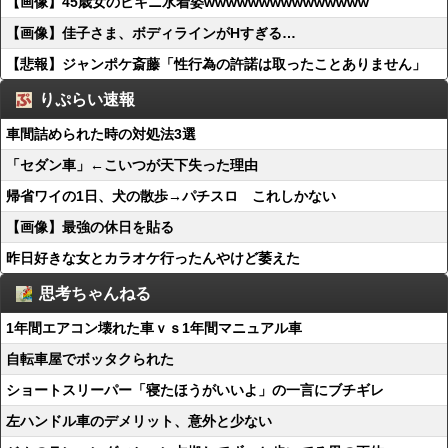
【画像】45歳女のビキニ水着姿wwwwwwwwwwwwwww
【画像】佳子さま、ボディラインがHすぎる…
【悲報】ジャンポケ斎藤「性行為の許諾は取ったことありません」
りぷらい速報
車間詰められた時の対処法3選
「セダン車」←こいつが天下失った理由
帰省ワイの1日、犬の散歩→パチスロ これしかない
【画像】最強の休日を貼る
昨日好きな女とカラオケ行ったんやけど萎えた
思考ちゃんねる
1年間エアコン壊れた車ｖｓ1年間マニュアル車
自転車屋でボッタクられた
ショートスリーパー「寝たほうがいいよ」の一言にブチギレ
左ハンドル車のデメリット、意外と少ない