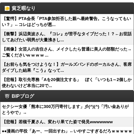
貧乏暇なり
【驚愕】PTA会長「PTA参加拒否した親へ最終警告。こうなってもい
い？」←コレはどっちが悪...
【衝撃】浜辺美波さん、『コレ』が苦手なタイプだった！？←お世話
してあげたい弱男が大量沸きし...
【画像】女芸人の吉住さん、メイクしたら普通に美人の部類だった→
ご覧くださいw w w w ...
【お前らも気をつけような！】ガールズバンドのボーカルさん、客席
ダイブした結果『こう』なって...
【悲報】取引先専務「Aを20個注文する」 ぼく「いつも1～2個しか
使わないけど本当に20で...
BIPブログ
セクシー女優「熊本に300万円寄付します」彡(^)(^)「汚い金ありが
とうやで」→
【悲報】若槻千夏さん、変わり果てた姿で発見wwwwwww
●●漫画の竿役「あー、一回出すわ」←いやすごすぎるだろｗｗｗｗｗ