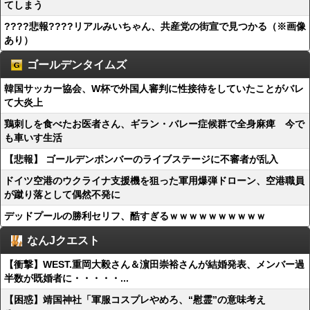
てしまう
????悲報????リアルみいちゃん、共産党の街宣で見つかる（※画像
あり）
ゴールデンタイムズ
韓国サッカー協会、W杯で外国人審判に性接待をしていたことがバレ
て大炎上
鶏刺しを食べたお医者さん、ギラン・バレー症候群で全身麻痺 今で
も車いす生活
【悲報】 ゴールデンボンバーのライブステージに不審者が乱入
ドイツ空港のウクライナ支援機を狙った軍用爆弾ドローン、空港職員
が蹴り落として偶然不発に
デッドプールの勝利セリフ、酷すぎるｗｗｗｗｗｗｗｗｗｗ
なんJクエスト
【衝撃】WEST.重岡大毅さん＆濵田崇裕さんが結婚発表、メンバー過
半数が既婚者に・・・・・...
【困惑】靖国神社「軍服コスプレやめろ、“慰霊”の意味考え