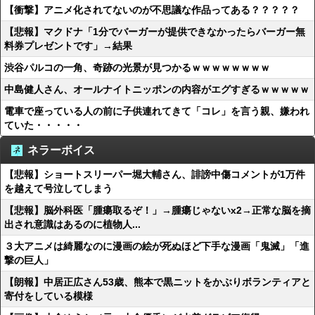
【衝撃】アニメ化されてないのが不思議な作品ってある？？？？？
【悲報】マクドナ「1分でバーガーが提供できなかったらバーガー無
料券プレゼントです」→結果
渋谷パルコの一角、奇跡の光景が見つかるｗｗｗｗｗｗｗｗ
中島健人さん、オールナイトニッポンの内容がエグすぎるｗｗｗｗｗ
電車で座っている人の前に子供連れてきて「コレ」を言う親、嫌われ
ていた・・・・・
ネラーボイス
【悲報】ショートスリーパー堀大輔さん、誹謗中傷コメントが1万件
を越えて号泣してしまう
【悲報】脳外科医「腫瘍取るぞ！」→腫瘍じゃないx2→正常な脳を摘
出され意識はあるのに植物人...
３大アニメは綺麗なのに漫画の絵が死ぬほど下手な漫画「鬼滅」「進
撃の巨人」
【朗報】中居正広さん53歳、熊本で黒ニットをかぶりボランティアと
寄付をしている模様