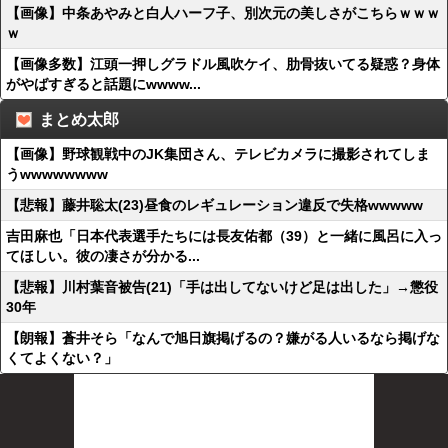
【画像】中条あやみと白人ハーフ子、別次元の美しさがこちらｗｗｗ
ｗ
【画像多数】江頭一押しグラドル風吹ケイ、肋骨抜いてる疑惑？身体
がやばすぎると話題にwwww...
まとめ太郎
【画像】野球観戦中のJK集団さん、テレビカメラに撮影されてしま
うwwwwwwww
【悲報】藤井聡太(23)昼食のレギュレーション違反で失格wwwww
吉田麻也「日本代表選手たちには長友佑都（39）と一緒に風呂に入っ
てほしい。彼の凄さが分かる...
【悲報】川村葉音被告(21)「手は出してないけど足は出した」→懲役
30年
【朗報】蒼井そら「なんで旭日旗掲げるの？嫌がる人いるなら掲げな
くてよくない？」