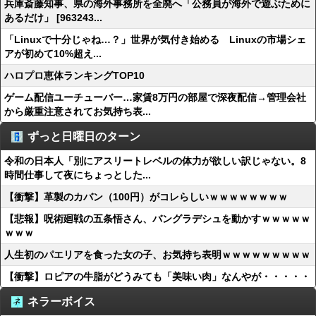
兵庫斎藤知事、県の海外事務所を全廃へ「公務員が海外で遊ぶために
あるだけ」 [963243...
「Linuxで十分じゃね…？」世界が気付き始める Linuxの市場シェ
アが初めて10%超え...
ハロプロ恵体ランキングTOP10
ゲーム配信ユーチューバー…家賃8万円の部屋で深夜配信→管理会社
から厳重注意されてお気持ち表...
ずっと日曜日のターン
令和の日本人「別にアスリートレベルの体力が欲しい訳じゃない。8
時間仕事して夜にちょっとした...
【衝撃】革製のカバン（100円）がコレらしいｗｗｗｗｗｗｗｗ
【悲報】呪術廻戦の五条悟さん、バングラデシュを動かすｗｗｗｗｗ
ｗｗｗ
人生初のパエリアを食った女の子、お気持ち表明ｗｗｗｗｗｗｗｗｗ
【衝撃】ロピアの牛脂がどうみても「美味い肉」なんやが・・・・・
ネラーボイス