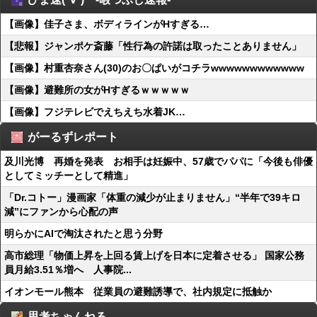
【画像】佳子さま、ボディラインがHすぎる…
【悲報】ジャンポケ斎藤「性行為の許諾は取ったことありません」
【画像】村重杏奈さん(30)のお〇ぱいがコチラwwwwwwwwwwww
【画像】避難所の女がHすぎるｗｗｗｗｗ
【画像】フジテレビでえちえち水着JK…
がーるずレポート
及川光博 再婚を発表 お相手は妊娠中、57歳でパパに「今後も俳優
としてミッチーとして精進」
「Dr.コトー」漫画家「体重の減少が止まりません」“半年で39キロ
減”にファンから心配の声
明らかにAIで淘汰されたと思う分野
高市総理「物価上昇を上回る賃上げを日本に定着させる」 国家公務
員月給3.51％増へ 人事院...
イオンモール熊本 従業員の避難誘導で、社内規定に抵触か
思考ちゃんねる