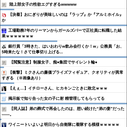
陸上部女子の性欲エグすぎるwwwww
【決着】おにぎりが美味しいのは『ラップ』か『アルミホイル』
か
工場勤務7年のリーマンからガールズバーで正社員に転職した結
果ｗｗｗｗｗｗｗ
銀行員「3時きた、はいおわりw飲み会行くか！w」公務員「お、
5時来たな！さて仕事切り上げる...
【閲覧注意】制服女子、痴●︎集団でサイレント輪●︎
【衝撃】ミクさんの廉価プライズフィギュア、クオリティが異常
すぎる （※画像あり）
【えぇ…】イチローさん、ヒカキンごときに敗北ｗｗｗ
掲示板で知り合った女の子に射 精管理してもらってる
【同人誌】弟の葬式で再会したのは、想い続けた“弟の妻”だった
――。
ワイニートいよいよ明日から自衛隊に着隊する模様ｗｗｗｗｗ