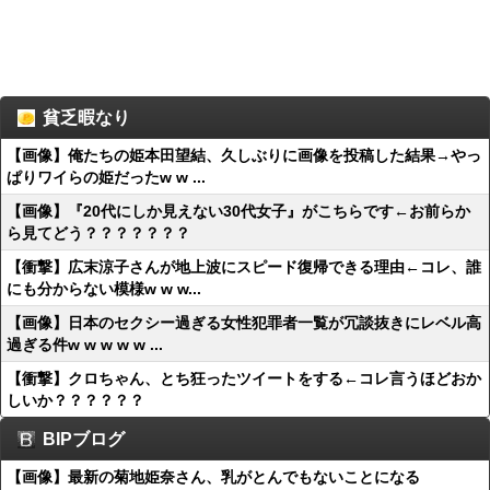
貧乏暇なり
【画像】俺たちの姫本田望結、久しぶりに画像を投稿した結果→やっ
ぱりワイらの姫だったw w ...
【画像】『20代にしか見えない30代女子』がこちらです←お前らか
ら見てどう？？？？？？？
【衝撃】広末涼子さんが地上波にスピード復帰できる理由←コレ、誰
にも分からない模様w w w...
【画像】日本のセクシー過ぎる女性犯罪者一覧が冗談抜きにレベル高
過ぎる件w w w w w ...
【衝撃】クロちゃん、とち狂ったツイートをする←コレ言うほどおか
しいか？？？？？？
BIPブログ
【画像】最新の菊地姫奈さん、乳がとんでもないことになる