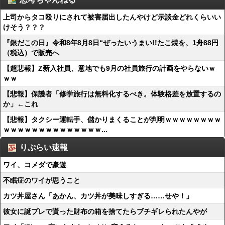
上司からタコ殴りにされて被害届出したんやけど示談金どれくらいい
けそう？？？
『銀だこの日』令和8年8月8日“ぜったいうまい!!たこ焼を、1舟88円
（税込）で販売へ
【超悲報】Z新入社員、意地でも9月の社員旅行の計画をやらないｗ
ｗｗ
【悲報】保護者「修学旅行は無料化するべき。体験格差を放置するの
か」←これ
【悲報】タクシー運転手、儲かりまくることが判明ｗｗｗｗｗｗｗｗ
ｗｗｗｗｗｗｗｗｗｗｗｗｗｗ...
りぷらい速報
ワイ、コメダで豪遊
不眠症のワイが思うこと
カツ丼屋さん「あかん、カツ丼が美味しすぎる……せや！」
彼女に誕プレで貰った財布の箱を捨てたらブチギレられたんやが