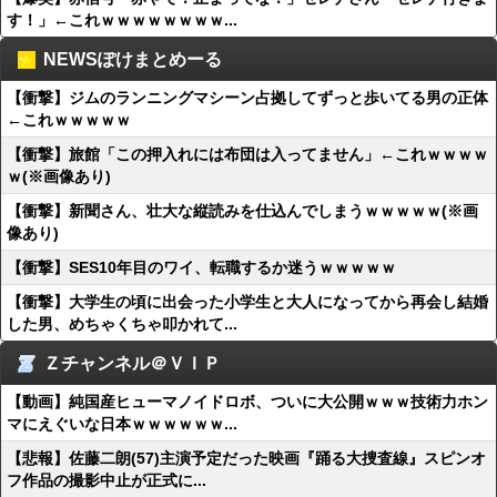
す！」←これｗｗｗｗｗｗｗｗ...
NEWSぽけまとめーる
【衝撃】ジムのランニングマシーン占拠してずっと歩いてる男の正体
←これｗｗｗｗｗ
【衝撃】旅館「この押入れには布団は入ってません」←これｗｗｗｗ
ｗ(※画像あり)
【衝撃】新聞さん、壮大な縦読みを仕込んでしまうｗｗｗｗｗ(※画
像あり)
【衝撃】SES10年目のワイ、転職するか迷うｗｗｗｗｗ
【衝撃】大学生の頃に出会った小学生と大人になってから再会し結婚
した男、めちゃくちゃ叩かれて...
Ｚチャンネル＠ＶＩＰ
【動画】純国産ヒューマノイドロボ、ついに大公開ｗｗｗ技術力ホン
マにえぐいな日本ｗｗｗｗｗｗ...
【悲報】佐藤二朗(57)主演予定だった映画『踊る大捜査線』スピンオ
フ作品の撮影中止が正式に...