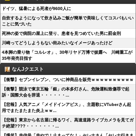
ドイツ、猛暑による死者が9600人に
自炊するようになって炊き込みご飯が簡単で美味しくてコスパもいい
ことに気づいた
死神の姿で病院の屋上に登り、患者を見つめていた男に罰金刑
川崎ってどうしようもない街みたいなイメージあったけど
4本脚の乗り物「コルレオ」、30年リヤド万博で披露へ 川崎重工が
35年発売目指す
なんJクエスト
【衝撃】セブンイレブン、ついに神商品を販売ｗｗｗｗｗｗｗｗｗｗ
【衝撃】競泳で東京五輪「銀」の本多灯さん、危険運転致傷罪で起
訴・国際大会を辞退・・・・・・...
【悲報】人気アニメ「メイドインアビス」、主題歌にVTuberさん起
用でまたまたまた炎上ｗｗ...
【悲報】東京から名古屋に帰るワイ、高速道路ライブカメラを見てガ
チ絶望????・・・・・・・...
【爆笑】赤信号「赤やで！止まってな！」セレナさん「セレナ行きま