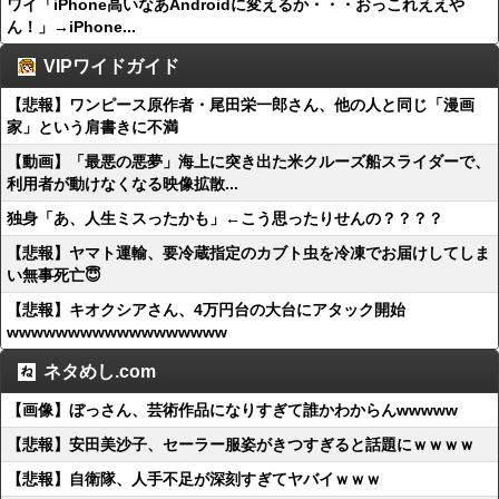
ワイ「iPhone高いなあAndroidに変えるか・・・おっこれええや
ん！」→iPhone...
VIPワイドガイド
【悲報】ワンピース原作者・尾田栄一郎さん、他の人と同じ「漫画
家」という肩書きに不満
【動画】「最悪の悪夢」海上に突き出た米クルーズ船スライダーで、
利用者が動けなくなる映像拡散...
独身「あ、人生ミスったかも」←こう思ったりせんの？？？？
【悲報】ヤマト運輸、要冷蔵指定のカブト虫を冷凍でお届けしてしま
い無事死亡😇
【悲報】キオクシアさん、4万円台の大台にアタック開始
wwwwwwwwwwwwwwwwww
ネタめし.com
【画像】ぼっさん、芸術作品になりすぎて誰かわからんwwwww
【悲報】安田美沙子、セーラー服姿がきつすぎると話題にｗｗｗｗ
【悲報】自衛隊、人手不足が深刻すぎてヤバイｗｗｗ