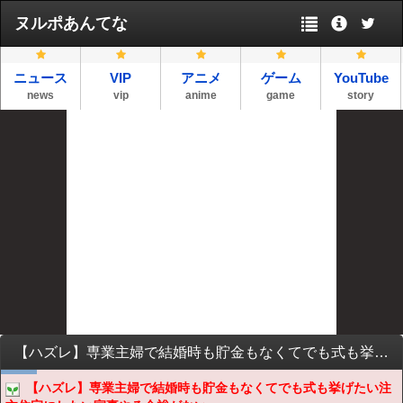
ヌルポあんてな
ニュース
VIP
アニメ
ゲーム
YouTube
news
vip
anime
game
story
【ハズレ】専業主婦で結婚時も貯金もなくてでも式も挙げたい注文住宅にしたい家事やる余裕がない働くと言って探さないでも子供3人以上欲しいと言う妻…
【ハズレ】専業主婦で結婚時も貯金もなくてでも式も挙げたい注