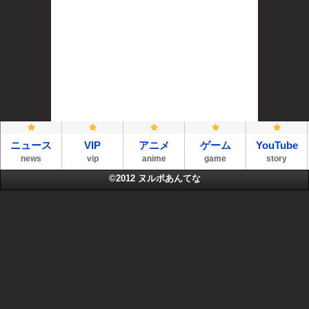
ニュース
VIP
アニメ
ゲーム
YouTube
news
vip
anime
game
story
©2012
ヌルポあんてな