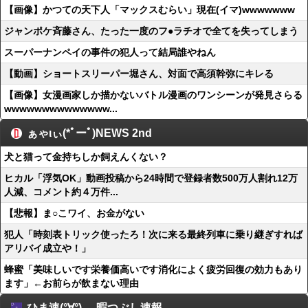
【画像】かつての天下人「マックスむらい」現在(イマ)wwwwwww
ジャンポケ斉藤さん、たった一度のフ●ラチオで全てを失ってしまう
スーパーナンペイの事件の犯人って結局誰やねん
【動画】ショートスリーパー堀さん、対面で高須幹弥にキレる
【画像】女漫画家しか描かないバトル漫画のワンシーンが発見さらる
wwwwwwwwwwwwww...
ぁゃιぃ(*ﾟーﾟ)NEWS 2nd
犬と猫って金持ちしか飼えんくない？
ヒカル「浮気OK」動画投稿から24時間で登録者数500万人割れ12万
人減、コメント約４万件...
【悲報】ま○こワイ、お金がない
犯人「時刻表トリック使ったろ！次に来る最終列車に乗り継ぎすれば
アリバイ成立や！」
蜂蜜「美味しいです栄養価高いです消化によく疲労回復の効力もあり
ます」←お前らが飲まない理由
ひま速(°∀°) -暇つぶし速報-