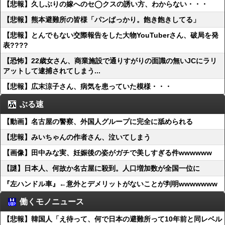
【悲報】久しぶりの嫁へのセ◯クスの誘い方、わからない・・・
【悲報】熊本避難所の皆様「パンばっかり。飽き飽きしてる」
【悲報】とんでもない交際報告をした大物YouTuberさん、破局を発
表????
【恐怖】22歳女さん、商業施設で通りすがりの面識の無いJCにラリ
アットして逮捕されてしまう...
【悲報】広末涼子さん、病気を患っていた模様・・・
ぶる速
【動画】名古屋の警察、外国人グループに完全に舐められる
【悲報】みいちゃんの作者さん、泣いてしまう
【画像】田中みな実、妊娠後の姿がガチで美しすぎる件wwwwww
【謎】日本人、何故か名古屋に殺到。人口増加数が全国一位に
『左ハンドル車』←意外とデメリットがないことが判明wwwwwww
働くモノニュース
【悲報】韓国人「え待って、何で日本の避難所って10年前と同レベル