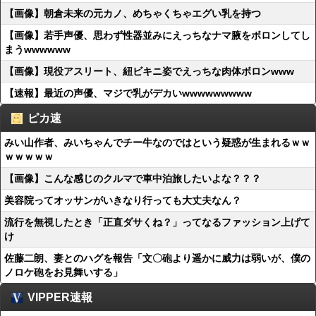
【画像】朝倉未来の元カノ、めちゃくちゃエグい乳を持つ
【画像】若手声優、思わず性器並みにえっちなナマ腋をボロンしてし
まうwwwwww
【画像】現役アスリート、紐ビキニ姿でえっちな肉体ボロンwww
【速報】最近の声優、マジで乳がデカいwwwwwwwww
ピカ速
みい山作者、みいちゃんでチー牛なのではという疑惑が生まれるｗｗ
ｗｗｗｗｗ
【画像】こんな感じのクルマで車中泊旅したいよな？？？
美容院ってオッサンがいきなり行っても大丈夫なん？
流行を無視したとき「正直ダサくね？」ってなるファッション上げて
け
佐藤二朗、妻とのハグを報告「文〇砲より遥かに威力は弱いが、僕の
ノロケ砲をお見舞いする」
VIPPER速報