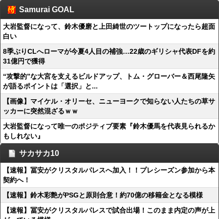
Samurai GOAL
大岩監督になって、鈴木優磨と上田綺世のツートップになったら超面
白い
8季ぶりCLへローマが今夏4人目の補強…22歳のギリシャ代表DFを約
31億円で獲得
“攻撃的”な大宮を支えるビルドアップ、トム・グローバー＆西尾隆矢
が語るポイントは「選択」と...
【画像】マイケル・オリーセ、ニューヨークで知らない人たちの草サ
ッカーに突然混ざるｗｗ
大岩監督になって唯一のポジティブ要素『鈴木優馬を代表見られるか
もしれない』
サカサカ10
【速報】冨安がクリスタルパレスへ加入！！プレシーズン参加から本
契約へ！
【速報】鈴木彩艶がPSGと原則合意！約70億の移籍金となる模様
【速報】冨安がクリスタルパレスで試合出場！このまま内定の声が上