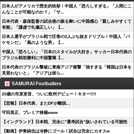
日本人がアメリカで歴史的快挙！中国人「恐ろしすぎる」「人間にこ
んなことが可能なのか？」「サ...
日本代表・森保監督の試合後の振る舞いに中国感心「親しみやすくて
有能」「謙虚で礼儀正しい」【...
日本人選手がブラジル戦で圧巻の3人ぶち抜きドリブル！中国人「バ
ケモンだ」「風のような男」【...
中国人「恐ろしい」「日本のスタイルが大好き」サッカー日本代表の
ブラジル戦初勝利に中国驚嘆【...
日本代表のブラジル撃破に東南アジア衝撃「強すぎる「韓国は日本を
見習わないと」「アジアは彼ら...
SAMURAI Footballers
20歳の市原吏音、ついに欧州デビュー！キター!!!!
【悲報】日本代表、またDFが離脱…
守田英正、プレミア移籍www
【イングランド】日本戦、完全に“選考試合”扱いされている可能性
【動画】伊東純也は冷静にゴール！試合は完全にカオスw