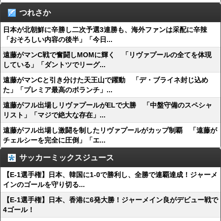
つれさか
日本が北朝鮮に辛勝し二次予選3連勝も、海外ファンは采配に辛辣
「おそろしい内容の後半」「今日...
遠藤がマンC戦で奮闘しMOMに輝く 「リヴァプールの全てを体現
している」「ダントツでリーグ...
遠藤がマンCと引き分けた天王山で躍動 「デ・ブライネ封じ込め
た」「プレミア最高のボランチ」...
遠藤がフル出場しリヴァプールがELで大勝 「中盤守備のスペシャ
リスト」「マジで絶大な存在」...
遠藤がフル出場し激闘を制したリヴァプールがカップ制覇 「遠藤が
チェルシーを完全に圧倒」「エ...
サッカーミックスジュース
【E-1選手権】日本、韓国に1-0で勝利し、全勝で連覇達成！ジャーメ
インのゴールを守り切る...
【E-1選手権】日本、香港に6発大勝！ジャーメイン良がデビュー戦で
4ゴール！