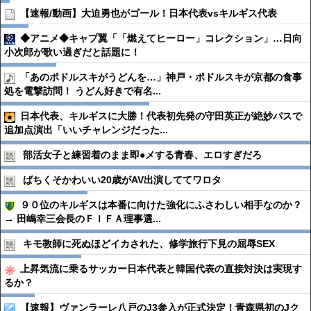
【速報/動画】大迫勇也がゴール！日本代表vsキルギス代表
◆アニメ◆キャプ翼「「燃えてヒーロー」コレクション」…日向
小次郎が歌い過ぎだと話題に！
「あのポドルスキがうどんを…」神戸・ポドルスキが京都の食事
処を電撃訪問！ うどん好きで有名...
日本代表、キルギスに大勝！代表初先発の守田英正が絶妙パスで
追加点演出「いいチャレンジだった...
部活女子と練習着のまま即●︎メする青春、エロすぎだろ
ばちくそかわいい20歳がAV出演しててワロタ
９０位のキルギスは本番に向けた強化にふさわしい相手なのか？
→ 田嶋幸三会長のＦＩＦＡ理事選...
キモ教師に死ぬほどイカされた、修学旅行下見の屈辱SEX
上昇気流に乗るサッカー日本代表と韓国代表の直接対決は実現す
るか？
【速報】ヴァンラーレ八戸のJ3参入が正式決定！青森県初のJク