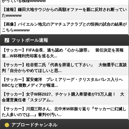
がっている模様wwwww
【速報】鎌田大地サウジからの高額オファーを親に反対され断ってい
たwwwww
【画像】バイエルン地元のアマチュアクラブとの恒例の試合の結果が
こちらwwwww
フットボール速報
【サッカー】FIFA会長、過ち認め「心から謝罪」 留任決定を英報
道…W杯権利売却案を巡る大...
【サッカー】柱谷哲二氏「代表を辞退して下さい」 大物選手に直談
判「自分からやめてほしいと思...
【サッカー】冨安健洋 プレミアリーグ・クリスタルパレス入りへ
BBCなど複数メディアが報道...
【サッカー】女子W杯2027、チケット購入希望者が73万人超！ 大
会運営責任者「スタジアム...
【サッカー】川淵三郎さん、北中米W杯振り返り『サッカーに幻滅し
た人多いのでは…』審判や汚い...
アブロードチャンネル