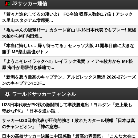
J2サッカー通信
「着々と進化してるの凄いよ❕」FC今治 収容人数約1.7倍！アシック
ス里山スタジアム増席完...
「亀ちゃんの後輩ｷﾀ━」カターレ富山 U-16日本代表でもプレー! 流経
大柏からMF内田煌...
「本当に悔しい… 帰り待ってる」セレッソ大阪 J1開幕目前に大きな
痛手 MF柴山昌也がトレ...
「ようこそレイラックへ❕」レイラック滋賀 ティアモ枚方から MF松
原 海斗が期限付き移籍で...
「新潟を想う最高のキャプテン」アルビレックス新潟 2026-27シーズ
ンのキャプテンにDF...
ワールドサッカーチャンネル
U23日本代表がPK戦の激闘制して準決勝進出！ヨルダン「史上最も
奇妙なPK」「日本を追い詰...
サッカーU23日本代表が圧倒的強さ！敗れたカタール脱帽「日本は真
のチャンピオン」「神の意志...
日本の高校サッカー決勝に中国感動「最高の雰囲気」「こんな大会に