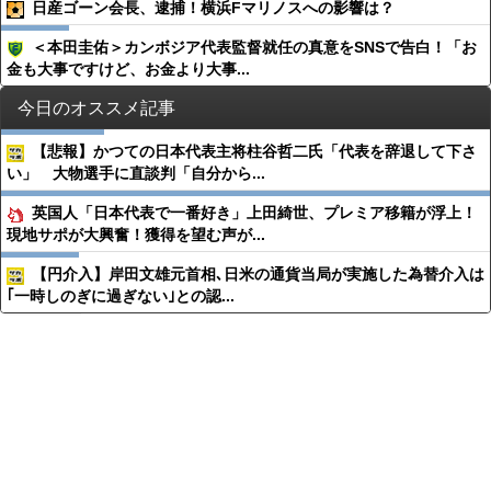
日産ゴーン会長、逮捕！横浜Fマリノスへの影響は？
＜本田圭佑＞カンボジア代表監督就任の真意をSNSで告白！「お
金も大事ですけど、お金より大事...
今日のオススメ記事
【悲報】かつての日本代表主将柱谷哲二氏「代表を辞退して下さ
い」 大物選手に直談判「自分から...
英国人「日本代表で一番好き」上田綺世、プレミア移籍が浮上！
現地サポが大興奮！獲得を望む声が...
【円介入】岸田文雄元首相､日米の通貨当局が実施した為替介入は
｢一時しのぎに過ぎない｣との認...