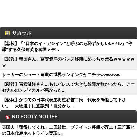
サカラボ
【悲報】「“日本のイ・ガンイン”と呼ぶのも恥ずかしいレベル」“停
滞”する久保建英を韓国メデ...
【悲報】韓国さん、冨安健洋のパレス移籍にめっちゃ焦るｗｗｗｗｗ
ｗ
サッカーのシュート速度の世界ランキングがコチラwwwwww
【朗報】冨安健洋さん…もしパレスで大きな故障が無かったら、アー
セナルのメディカルが悪かった...
【悲報】かつての日本代表主将柱谷哲二氏「代表を辞退して下さ
い」 大物選手に直談判「自分から...
NO FOOTY NO LIFE
英国人「獲得してくれ」上田綺世、ブライトン移籍が浮上！三笘薫と
の日本代表ホットライン実現!...