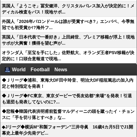
英国人「ようこそ」冨安健洋、クリスタルパレス加入が決定的に！メ
ディカル検査をパス！現地サポ...
外国人「2026年バロンドールは誰が受賞すべき?」エンバペ、今季無
冠でも初受賞か!?海外フ...
英国人「日本代表で一番好き」上田綺世、プレミア移籍が浮上！現地
サポが大興奮！獲得を望む声が...
オランダ人「至宝を手にした」佐野航大、オランダ王者PSV移籍が決
定的に！口頭合意報道で現地...
World Football News
◆Ｊリーグ◆浦和、東海大DF田中玲音、明治大DF稲垣篤志の加入内
定と特別指定を発表！
◆Ｊリーグ◆FC東京、東京ダービーで長友佑都”来場”を発表！引退
も退団も発表してないのに?...
◆悲報◆韓国代表洪明甫前監督マルディーニの頭を蹴ったイ・チョン
スに「手を切り落とすべき」な...
◆Jリーグ◆横浜M“和製フォーデン”三井寺眞 16歳4カ月5日でJ1開
幕史上最年少先発デビ...