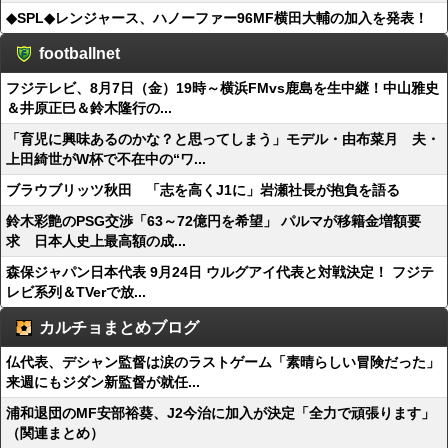
◆SPL◆レンジャース、ハノーファー96MF横田大輔の加入を発表！
footballnet
フジテレビ、8月7日（金）19時～横浜FMvs鹿島を生中継！中山雅史
＆井原正巳＆鈴木隆行の...
「育児に興味あるのかな？と思ってしまう」モデル・由布菜月 夫・
上田綺世がW杯で不在中の“ワ...
ブラウブリッツ秋田 「志を高くJ1に」岩瀬社長が抱負を語る
鈴木彩艶のPSG交渉「63～72億円を希望」 パルマが移籍金増額要
求 日本人史上最高額の成...
森保ジャパン日本代表 9月24日 ウルグアイ代表と対戦決定！ フジテ
レビ系列＆TVerで放...
カルチョまとめブログ
仏代表、デシャン監督は涙のラストゲーム「素晴らしい冒険だった」
来週にもジダン新監督が就任...
浦和退団のMF安部裕葵、J2今治に加入が決定「全力で頑張ります」
（関連まとめ）