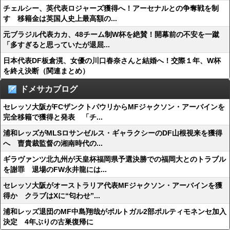
チェルシー、英代表ロジャーズ獲得へ！アーセナルとの争奪戦を制
す 移籍金は英国人史上最高額の...
元ブラジル代表カカ、48チーム制W杯を絶賛！開幕前の不安を一蹴
「多すぎると思っていたが退屈...
日本代表DF板倉滉、女優の川口春奈さんと結婚へ！交際１年、W杯
を終え決断（関連まとめ）
ドメサカブログ
セレッソ大阪がFCザンクトパウリからMFジャクソン・アーバインを
完全移籍で獲得と発表 「チ...
浦和レッズがMLSロサンゼルス・ギャラクシーのDF山根視来を獲得
へ 曺貴裁監督の湘南時代の...
ギラヴァンツ北九州が天皇杯福岡県予選決勝での福岡大とのトラブル
を謝罪 退場のFW永井龍には...
セレッソ大阪がオーストラリア代表MFジャクソン・アーバインを獲
得か クラブはXに“匂わせ”...
浦和レッズ退団のMF中島翔哉がポルトガル2部ポルティモネンセ加入
決定 4年ぶりの古巣復帰に