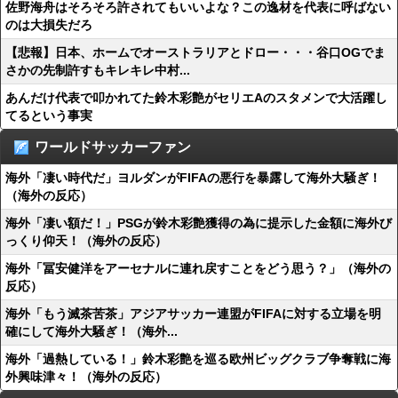
佐野海舟はそろそろ許されてもいいよな？この逸材を代表に呼ばない
のは大損失だろ
【悲報】日本、ホームでオーストラリアとドロー・・・谷口OGでま
さかの先制許すもキレキレ中村...
あんだけ代表で叩かれてた鈴木彩艶がセリエAのスタメンで大活躍し
てるという事実
ワールドサッカーファン
海外「凄い時代だ」ヨルダンがFIFAの悪行を暴露して海外大騒ぎ！
（海外の反応）
海外「凄い額だ！」PSGが鈴木彩艶獲得の為に提示した金額に海外び
っくり仰天！（海外の反応）
海外「冨安健洋をアーセナルに連れ戻すことをどう思う？」（海外の
反応）
海外「もう滅茶苦茶」アジアサッカー連盟がFIFAに対する立場を明
確にして海外大騒ぎ！（海外...
海外「過熱している！」鈴木彩艶を巡る欧州ビッグクラブ争奪戦に海
外興味津々！（海外の反応）