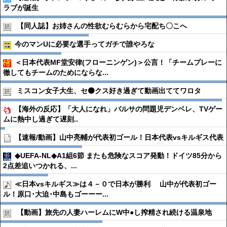
ラブが誕生
【同人誌】お姉さんの性欲むらむらから宅配ち〇こへ
今のマンUに必要な選手ってガチで誰やろな
＜日本代表MF堂安律(フローニンゲン)＞公言！「チームプレーに
徹してもチームのためにならな...
ミスコン女子大生、セ⚫️クス好き過ぎて動画出ててワロタ
【海外の反応】「大人になれ」バルサの問題児デンベレ、TVゲー
ムに熱中し過ぎて遅刻..
【速報/動画】山中亮輔が代表初ゴール！日本代表vsキルギス代表
◆UEFA-NL◆A1組6節 またも危険なスコア発動！ドイツ85分から
2点差追いつかれる、...
≪日本vsキルギス≫は４－０で日本が勝利 山中が代表初ゴー
ル！原口･大迫･中島もゴーーー...
【動画】旅先の人妻ハーレムにW中●︎し搾精され続ける温泉地