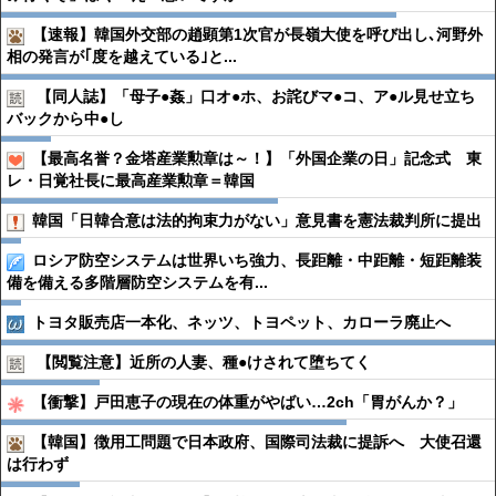
【速報】韓国外交部の趙顕第1次官が長嶺大使を呼び出し､河野外
相の発言が｢度を越えている｣と...
【同人誌】「母子●︎姦」口オ●︎ホ、お詫びマ●︎コ、ア●︎ル見せ立ち
バックから中●︎し
【最高名誉？金塔産業勲章は～！】「外国企業の日」記念式 東
レ・日覚社長に最高産業勲章＝韓国
韓国「日韓合意は法的拘束力がない」意見書を憲法裁判所に提出
ロシア防空システムは世界いち強力、長距離・中距離・短距離装
備を備える多階層防空システムを有...
トヨタ販売店一本化、ネッツ、トヨペット、カローラ廃止へ
【閲覧注意】近所の人妻、種●︎けされて堕ちてく
【衝撃】戸田恵子の現在の体重がやばい…2ch「胃がんか？」
【韓国】徴用工問題で日本政府、国際司法裁に提訴へ 大使召還
は行わず