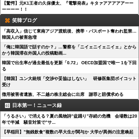
【驚愕】元K1王者の久保優太、『電撃発表』キタァアアアアアーー
ーーーー！！
笑韓ブログ
「高収入」信じて東南アジア渡航後、携帯・パスポート奪われ監禁…
韓国人の被害急増
「俺に韓国語で話すのか？」…警察を「ニイェニイェニイェ」とから
かう韓国滞在外国人の投稿動画...
韓国で出生率が過去最低を更新「0.72」 OECD加盟国で唯一 1を下回
る
【韓国】ユン大統領「交渉や妥協はしない」 研修医集団ボイコット
受け
徴用被害者遺族、不二越の株主総会に出席 謝罪と賠償求める
日本第一！ニュース録
「うるさい」で消える？夏の風物詩”盆踊り”存続の危機 会場数は20
年で半減 騒音対策で”サ...
【早稲田】”無銭飲食”複数の早大生が関与か 大学が異例の注意喚起