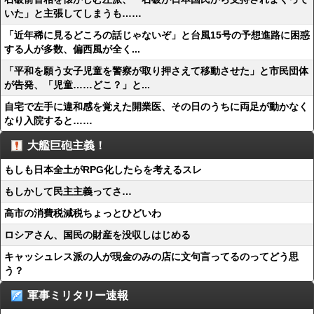
いた」と主張してしまうも……
「近年稀に見るどころの話じゃないぞ」と台風15号の予想進路に困惑
する人が多数、偏西風が全く...
「平和を願う女子児童を警察が取り押さえて移動させた」と市民団体
が告発、「児童……どこ？」と...
自宅で左手に違和感を覚えた開業医、その日のうちに両足が動かなく
なり入院すると……
大艦巨砲主義！
もしも日本全土がRPG化したらを考えるスレ
もしかして民主主義ってさ…
高市の消費税減税ちょっとひどいわ
ロシアさん、国民の財産を没収しはじめる
キャッシュレス派の人が現金のみの店に文句言ってるのってどう思
う？
軍事ミリタリー速報