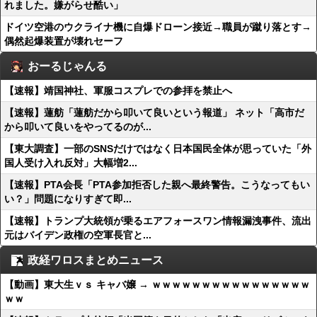
れました。嫌がらせ酷い」
ドイツ空港のウクライナ機に自爆ドローン接近→職員が蹴り落とす→
偶然起爆装置が壊れセーフ
おーるじゃんる
【速報】靖国神社、軍服コスプレでの参拝を禁止へ
【速報】蓮舫「蓮舫だから叩いて良いという報道」 ネット「高市だ
から叩いて良いをやってるのが...
【東大調査】一部のSNSだけではなく日本国民全体が思っていた「外
国人受け入れ反対」大幅増2...
【速報】PTA会長「PTA参加拒否した親へ最終警告。こうなってもい
い？」問題になりすぎて即...
【速報】トランプ大統領が乗るエアフォースワン情報漏洩事件、流出
元はバイデン政権の空軍長官と...
政経ワロスまとめニュース
【動画】東大生ｖｓ キャバ嬢 → ｗｗｗｗｗｗｗｗｗｗｗｗｗｗｗｗ
ｗｗ