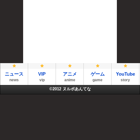
ニュース
VIP
アニメ
ゲーム
YouTube
news
vip
anime
game
story
©2012
ヌルポあんてな