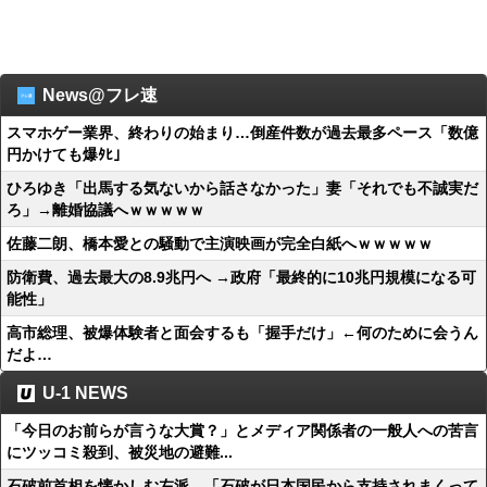
News@フレ速
スマホゲー業界、終わりの始まり…倒産件数が過去最多ペース「数億
円かけても爆ﾀﾋ」
ひろゆき「出馬する気ないから話さなかった」妻「それでも不誠実だ
ろ」→離婚協議へｗｗｗｗｗ
佐藤二朗、橋本愛との騒動で主演映画が完全白紙へｗｗｗｗｗ
防衛費、過去最大の8.9兆円へ →政府「最終的に10兆円規模になる可
能性」
高市総理、被爆体験者と面会するも「握手だけ」←何のために会うん
だよ…
U-1 NEWS
「今日のお前らが言うな大賞？」とメディア関係者の一般人への苦言
にツッコミ殺到、被災地の避難...
石破前首相を懐かしむ左派、「石破が日本国民から支持されまくって