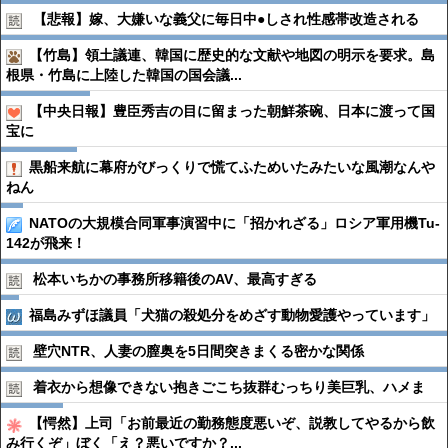
【悲報】嫁、大嫌いな義父に毎日中●︎しされ性感帯改造される
【竹島】領土議連、韓国に歴史的な文献や地図の明示を要求。島
根県・竹島に上陸した韓国の国会議...
【中央日報】豊臣秀吉の目に留まった朝鮮茶碗、日本に渡って国
宝に
黒船来航に幕府がびっくりで慌てふためいたみたいな風潮なんや
ねん
NATOの大規模合同軍事演習中に「招かれざる」ロシア軍用機Tu-
142が飛来！
松本いちかの事務所移籍後のAV、最高すぎる
福島みずほ議員「犬猫の殺処分をめざす動物愛護やっています」
壁穴NTR、人妻の膣奥を5日間突きまくる密かな関係
着衣から想像できない抱きごこち抜群むっちり美巨乳、ハメま
【愕然】上司「お前最近の勤務態度悪いぞ、説教してやるから飲
み行くぞ」ぼく「え？悪いですか？...