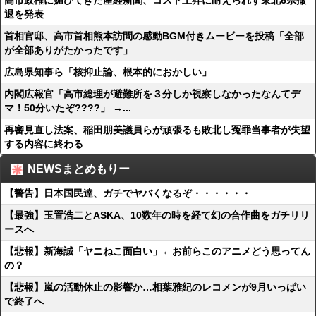
高市政権に媚びてきた産経新聞、コスト上昇に耐えられず東北6県撤
退を発表
首相官邸、高市首相熊本訪問の感動BGM付きムービーを投稿「全部
が全部ありがたかったです」
広島県知事ら「核抑止論、根本的におかしい」
内閣広報官「高市総理が避難所を３分しか視察しなかったなんてデ
マ！50分いたぞ????」 →...
再審見直し法案、稲田朋美議員らが頑張るも敗北し冤罪当事者が失望
する内容に終わる
NEWSまとめもりー
【警告】日本国民達、ガチでヤバくなるぞ・・・・・・
【最強】玉置浩二とASKA、10数年の時を経て幻の合作曲をガチリリ
ースへ
【悲報】新海誠「ヤニねこ面白い」←お前らこのアニメどう思ってん
の？
【悲報】嵐の活動休止の影響か…相葉雅紀のレコメンが9月いっぱい
で終了へ