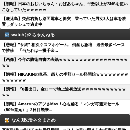
【朗報】日本のおじいちゃん・おばあちゃん、半数以上がSNSを使い
こなしていたｗｗｗｗｗ
【鹿児島】突然右折し路面電車と衝突 乗っていた男女3人は車を放
置しダッシュで逃走中
watch@2ちゃんねる
【悲報】”サ終” 相次ぐスマホゲーム、倒産も急増 過去最多ペース
で推移 「当たれば一攫千金...
【画像】今年の防衛白書の表紙ｗｗｗｗｗｗｗｗｗｗｗｗｗｗｗｗｗ
ｗｗ
【朗報】HIKAKINの鬼茶、怒りの半額セール怪開始ｗｗｗｗｗｗｗｗ
ｗｗｗｗｗｗ
【朗報】『8番出口』金ローで地上波初放送ｗｗｗｗｗｗｗｗｗｗｗ
ｗｗ
【朗報】AmazonのアツさMax！心も踊る「マンガ毎週末セール
（50%還元）」2日目襲来...
なんJ政治ネタまとめ