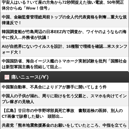
宇宙人はいる？いて座の方角から72秒間捉えた強い電波、50年間正
体分からぬ「Wow！信号」
中国、金融監督管理総局前トップの全人代代表資格を剥奪…重大な規
律違反で！
韓国調査船が竹島周辺の日本EEZ内で調査か、ワイヤのようなもの海
中に投入…外務省が抗議！
AIが自然界にないウイルスを設計、16種類で増殖を確認…米スタンフ
ォード大！
中国国防省、海自イージス艦のトマホーク実射試験を批判「国際社会
は新型軍国主義を団結して阻止...
痛いニュース(ﾉ∀`)
中国製自動車、不具合によりドアが勝手に開いてしまう件
中国人の子供が溺れ、周りに助けを乞う父親と、スマホを向けてイン
プレ稼ぎの見物人
【広島】廿日市の中学野球部員死亡事故 書類送検の医師、別人の
CT画像で診察した疑い 頭部出...
共産党「熊本地震救援募金のお願いをしていたところ、中指を立てら