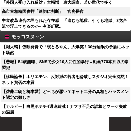
「外国人受け入れ反対」大幅増 東大調査、若い世代で多く
高市首相靖国参拝「適切に判断」 官房長官
中道改革連合の埋もれた存在感 「進むも地獄、引くも地獄」3党合
流で浮上できるのか⋯有楽町駅...
モッコスヌ～ン
【堀大輔】仮眠発覚で「寝とるやん」大爆笑！30分睡眠の矛盾にネッ
ト騒然
【悲報】54歳無職、SNSで少女10人に性的暴行→動画770本押収の常
習犯
【移民論争】ホリエモン、反対派の若者を論破しスタジオ完全沈黙！
ネット賛否の本質
【佐藤二朗と橋本愛】どっちが悪い？ネット二分の真相とハラスメン
ト認定の難しさ
【カルビー】白黒ポテチ4週連続減！ナフサ不足の誤算とマーケ失敗
の深層