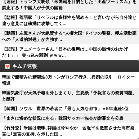
【速報】トランプ大統領「米国籍を目的とした「出産ツーリズム」を
禁止する！中国人が子供の国籍...
【悲報】落語家「リベラルは多様性を認めろ！と言いながら自分達と
違う意見には執拗に攻撃してく...
【動画】左翼さんが大絶賛する”人権大国”ドイツの警察、極左活動家
への「人道的対処」が力強す...
【悲報】アニメーターさん「日本の復興は…中国の温情のおかげ
だ！」 ← 突っ込み殺到 ｗｗｗ...
キムチ速報
韓国で船積みの精製油3万トンがロシア行き…異例の取引 ロイター
報道
韓国気象庁が天気予報を外しまくり、主要紙「予報官らの資質問題」
と酷評
【韓国】ソウル 世界の若者に「最も人気な都市」＝5年連続1位
「まさに惨めな状況にある」韓国サッカー協会が謝罪文を公表
【竹外交】米国は曖昧､韓国は冷ややか…習近平を激怒させた高市発
言に｢無言の支持｣を示した国...