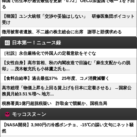
韓国で出生率が過去最低を更新「0.72」 OECD加盟国で唯一 1を下回
る
【韓国】ユン大統領「交渉や妥協はしない」 研修医集団ボイコット
受け
徴用被害者遺族、不二越の株主総会に出席 謝罪と賠償求める
日本第一！ニュース録
［社説］永住厳格化で外国人の定着意欲をそぐな
【女性自身】高市首相、秋の内閣改造で目論む「麻生支配からの脱
却」…茂木敏充氏も小林鷹之氏も...
【食料自給率】過去最低37% 25年度、コメ消費減響く
高市総理「物価上昇を上回る賃上げを日本に定着させる」 →国家公
務員月給3.51％増へ 地方...
税務署員1億円超脱税疑い 詐取金で競艇か、国税当局
モッコスヌ～ン
【NASA開発】3,980円の冷感ポンチョ、-15℃の謳い文句にネット騒
然