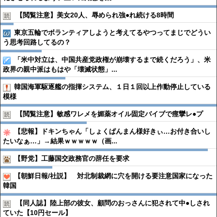
【閲覧注意】美女20人、辱められ強●︎れ続ける8時間
東京五輪でボランティアしようと考えてるやつってまじでどうい
う思考回路してるの？
「米中対立は、中国共産党政権が崩壊するまで続くだろう」、米
政界の親中派はもはや「壊滅状態」...
韓国海軍駆逐艦の指揮システム、１日１回以上作動停止している
模様
【閲覧注意】敏感ワレメを媚薬オイル固定バイブで痙攣レ●︎プ
【悲報】ドキンちゃん「しょくぱんまん様好きぃ…お付き合いし
たいなぁ…」→結果ｗｗｗｗｗ（画...
【野党】工藤国交政務官の辞任を要求
【朝鮮日報/社説】 対北制裁網に穴を開ける要注意国家になった
韓国
【同人誌】陸上部の彼女、顧問のおっさんに犯されて中●︎しされ
ていた【10円セール】