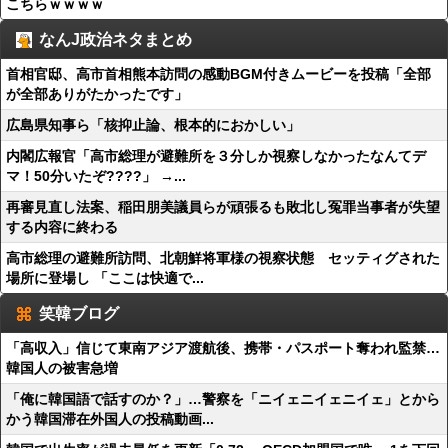
こちらｗｗｗｗ
なんJ政治ネタまとめ
首相官邸、高市首相熊本訪問の感動BGM付きムービーを投稿「全部
が全部ありがたかったです」
広島県知事ら「核抑止論、根本的におかしい」
内閣広報官「高市総理が避難所を３分しか視察しなかったなんてデ
マ！50分いたぞ????」 →...
再審見直し法案、稲田朋美議員らが頑張るも敗北し冤罪当事者が失望
する内容に終わる
高市総理の避難所訪問、北朝鮮将軍様の視察状態 セッティグされた
場所に登場し 「ここは快適で...
笑韓ブログ
「高収入」信じて東南アジア渡航後、携帯・パスポート奪われ監禁…
韓国人の被害急増
「俺に韓国語で話すのか？」…警察を「ニイェニイェニイェ」とから
かう韓国滞在外国人の投稿動画...