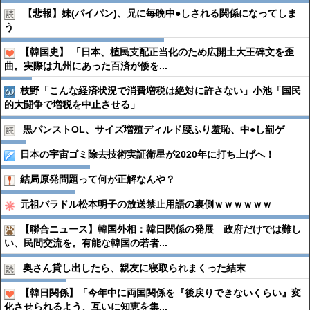
【悲報】妹(パイパン)、兄に毎晩中●︎しされる関係になってしま
う
【韓国史】 「日本、植民支配正当化のため広開土大王碑文を歪
曲。実際は九州にあった百済が倭を...
枝野「こんな経済状況で消費増税は絶対に許さない」小池「国民
的大闘争で増税を中止させる」
黒パンストOL、サイズ増殖ディルド腰ふり羞恥、中●︎し罰ゲ
日本の宇宙ゴミ除去技術実証衛星が2020年に打ち上げへ！
結局原発問題って何が正解なんや？
元祖バラドル松本明子の放送禁止用語の裏側ｗｗｗｗｗｗ
【聯合ニュース】韓国外相：韓日関係の発展 政府だけでは難し
い、民間交流を。有能な韓国の若者...
奥さん貸し出したら、親友に寝取られまくった結末
【韓日関係】「今年中に両国関係を『後戻りできないくらい』変
化させられるよう、互いに知恵を集...