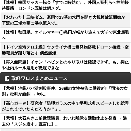
【速報】韓国サッカー協会『すでに時効だ』、外国人審判らへ性的接
待疑惑→ロンドン五輪は銅メダ...
【おわった】三峡ダム、豪雨で13基の水門を開き大規模放流開始か
下流の工場地帯に洪水流入で...
【速報】秋田県、オイルマネー◯兆円が転がり込んでガチで東北最強
へ
【ドイツ空港テロ未遂】ウクライナ機に爆発物搭載ドローン接近→空
港職員が蹴り落とす 偶然起爆...
【再入館問題】イオン「ハビタとのやり取りは確認できず」も、抑止
や社内ルール運用が徹底できな...
政経ワロスまとめニュース
【悲報】池袋パパ活刺殺事件、26歳の女性被告に懲役6年「司法の女
割」批判が紛糾 → ﾈｯﾄ...
【高市ガーｗ】研究者「防弾ガラスの中で平和式典スピーチした総理
がこれまでいたんだろうか？」...
【悲報】大石あきこ前衆院議員、れいわ離党＆活動休止を発表 → 過
去の「スジを通す」宣言に】...