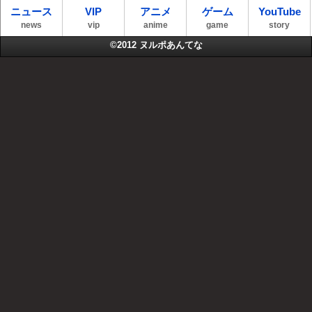
ニュース
VIP
アニメ
ゲーム
YouTube
news
vip
anime
game
story
©2012
ヌルポあんてな