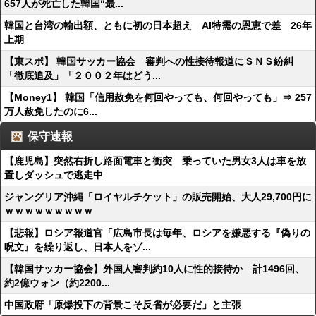
657人が死亡した韓国“最...
韓国と台湾の輸出額、ともに初の日本超え AI特需の恩恵で差 26年
上期
【東スポ】 韓国サッカー協会 審判への性接待報道にＳＮＳ紛糾
「徹底追及」「２００２年はどう...
【Money1】 韓国「信用赦免を何回やっても、何回やっても」⇒ 257
万人赦免したのに6...
保守速報
【鹿児島】突然右折し路面電車と衝突 乗っていた男女3人は車を放
置しダッシュで逃走中
ジャングリア沖縄「ロイヤルチケット」の販売開始、大人29,700円に
ｗｗｗｗｗｗｗｗｗ
【悲報】ロシア報道官「広島市長は毎年、ロシアを嫌悪する『偽りの
呪文』を繰り返し、日本人をゾ...
【韓国サッカー協会】外国人審判約10人に性的接待か 計1496回、
約2億ウォン（約2200...
中国政府「原爆投下の背景こそ反省が必要だ」と主張