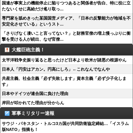
国連が事実上の機能停止に陥りつつあると関係者が告白、特に役に立
たないくせに高給だけ毟り取っ...
専門家を舐めきった某国国営メディア、「日本の反撃能力が地域を不
安定化させている」というスト...
「さりげなく凄いこと言ってない？」と財務官僚の増上慢っぷりに衝
撃を受ける人が続出、なぜ官僚...
大艦巨砲主義！
太平洋戦争史振り返ると思ったけど日本より欧米が諸悪の根源やん
日本人「円安はアカン。円高にしろ」←これなんでなんや
共産主義、社会主義「必ず失敗します」資本主義「必ず少子化しま
す」
日本やドイツが連合国に負けた理由
岸田が叩かれてた理由が分からん
軍事ミリタリー速報
サウジ・パキスタン・トルコ3カ国が共同防衛協定締結…「イスラム
版NATO」指摘も！