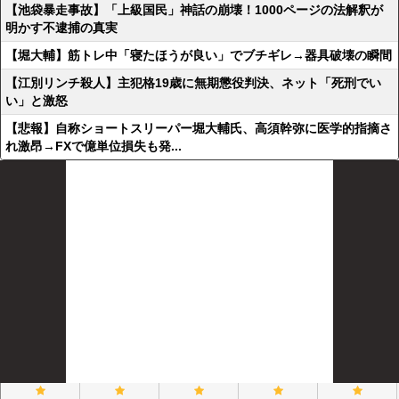
【池袋暴走事故】「上級国民」神話の崩壊！1000ページの法解釈が
明かす不逮捕の真実
【堀大輔】筋トレ中「寝たほうが良い」でブチギレ→器具破壊の瞬間
【江別リンチ殺人】主犯格19歳に無期懲役判決、ネット「死刑でい
い」と激怒
【悲報】自称ショートスリーパー堀大輔氏、高須幹弥に医学的指摘さ
れ激昂→FXで億単位損失も発...