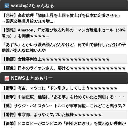
watch@2ちゃんねる
【悲報】高市総理「物価上昇を上回る賃上げを日本に定着させる」
→国家公務員月給3.51％増...
【朗報】Amazon、汗が飛び散る灼熱の「マンガ毎週末セール（50%
還元）」を開催ｗｗｗｗ...
「あずみ」とかいう漫画読んだんやけど、何で山で修行しただけの子
供達があんなに強いんや
【動画】女性審判炎上ｗｗｗｗｗｗｗｗｗｗｗｗｗｗｗｗｗ
【画像】日本のライオンさん、溶けるｗｗｗｗｗｗｗｗｗｗｗｗｗｗ
NEWSまとめもりー
【衝撃】有吉、マツコに『ドン引き』してしまうｗｗｗｗｗｗｗ
【衝撃】中居正広、極秘に『ある事』を始めていたと判明する・・・
【謎】サウジ・パキスタン・トルコが軍事同盟…これどこと戦う気？
【驚愕】東京都、ようやく気づいた模様ｗｗｗｗｗｗｗ
【衝撃】ヒコロヒーがコンビニの『割引おにぎり』を買わない理由が