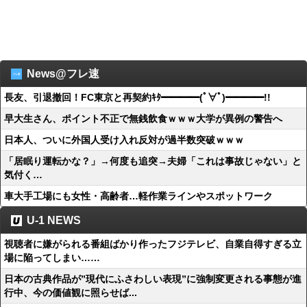
News@フレ速
長友、引退撤回！FC東京と再契約ｷﾀ━━━━(ﾟ∀ﾟ)━━━━!!
早大生さん、ポイント不正で無銭飲食ｗｗｗ大学が異例の警告へ
日本人、ついに外国人受け入れ反対が過半数突破ｗｗｗ
「居眠り運転かな？」→何度も追突→夫婦「これは事故じゃない」と
気付く…
車大手工場にも女性・高齢者…軽作業ラインやスポットワーク
U-1 NEWS
視聴者に嫌がられる番組ばかり作ったフジテレビ、自業自得すぎる立
場に陥ってしまい……
日本の古典作品が”現代にふさわしい表現”に強制変更される事態が進
行中、今の価値観に照らせば...