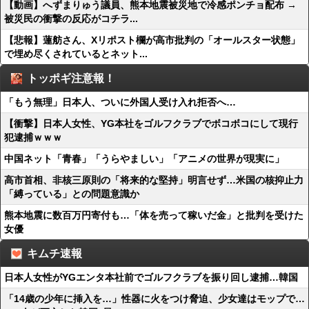
【動画】へずまりゅう議員、熊本地震被災地で冷感ポンチョ配布 →
被災民の衝撃の反応がコチラ...
【悲報】蓮舫さん、Xリポスト欄が高市批判の「オールスター状態」
で埋め尽くされているとネット...
トッポギ注意報！
「もう無理」日本人、ついに外国人受け入れ拒否へ…
【衝撃】日本人女性、YG本社をゴルフクラブでボコボコにして現行
犯逮捕ｗｗｗ
中国ネット「青春」「うらやましい」「アニメの世界が現実に」
高市首相、非核三原則の「将来的な堅持」明言せず…米国の核抑止力
「縛っている」との問題意識か
熊本地震に数百万円寄付も…「体を売って稼いだ金」と批判を受けた
女優
キムチ速報
日本人女性がYGエンタ本社前でゴルフクラブを振り回し逮捕…韓国
「14歳の少年に挿入を…」性器に火をつけ脅迫、少女達はモップで…