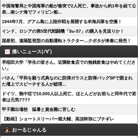
中国海警局と中国海軍の船が衝突で2人死亡、事故から約1年を経て公
表…南シナ海でフィリピン船...
1944年7月、グアム島に上陸作戦を展開する米海兵隊を空撮！
インド、ロシアの第5世代戦闘機「Su-57」の購入を見送りか！
国産初、遠隔監視型の自動運転トラクター…クボタが来春に発売！
痛いニュース(ﾉ∀`)
早稲田大学「学生の皆さん、近隣飲食店での無銭飲食はやめてくださ
い」
パさん「平和を願う式典なのに防弾ガラスと防弾バッグSPで囲まれ
た壇上でスピーチする人が総理...
ドイツ、熱中症で10,000人以上死亡、ほとんどがお前らと同年代で若
者は元気????
甲子園出場校 猛暑と資金難に苦しむ
【動画】ショートスリーパー堀大輔、高須幹弥にブチギレ
おーるじゃんる