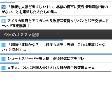
「無能な人ほど出世しやすい」林修の提言に賛否 管理職は“能力
がないことを露呈した人たちの集...
アメリカ政府とアフガンの反政府武装勢タリバンと和平交渉…ド
ーハで直接協議 ！
今日のオススメ記事
「居眠り運転かな？」→何度も追突→夫婦「これは事故じゃな
い」と気付く…
ショートスリーパー堀大輔、高須幹弥にブチギレ
日本人、ついに外国人受け入れ反対が過半数突破ｗｗｗ