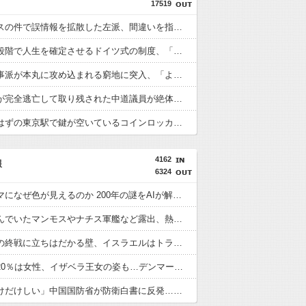
17519
防弾ガラスの件で誤情報を拡散した左派、間違いを指摘されても頑として認めなかった結果……
小学生の段階で人生を確定させるドイツ式の制度、「バカを振い落せるから合理的だ」と自惚れていた結果……
反斎藤知事派が本丸に攻め込まれる窮地に突入、「ようやく反撃のターンやね」と手際の良さに感心する人が続出中
某週刊誌が完全逃亡して取り残された中道議員が絶体絶命の窮地、「今度は宏池会に矛先を向けたか……」と節操の無さに呆れる人が続出
激混みのはずの東京駅で鍵が空いているコインロッカーが散見、「ラッキー」と思って中を確認してみると……
4162
報
6324
白黒のコマになぜ色が見えるのか 200年の謎をAIが解明！
川底に沈んでいたマンモスやナチス軍艦など露出、熱波でドナウ川が歴史的渇水！
アメリカの終戦に立ちはだかる壁、イスラエルはトランプ和平案に「同意せず」！
徴集兵の20％は女性、イザベラ王女の姿も…デンマークが新たな兵役制度開始！
「盗人たけだけしい」中国国防省が防衛白書に反発…日本の新型軍国主義と批判！