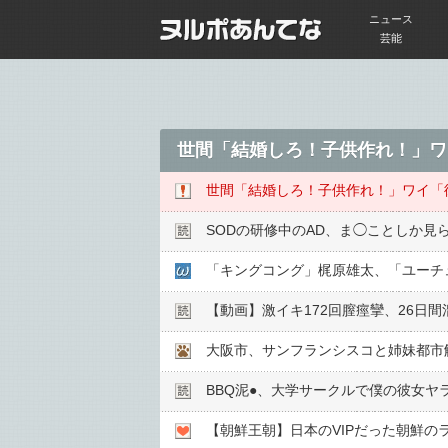
ニュース
芸能
世間「結婚しろ！子供作れ！」ワ
世間「結婚しろ！子供作れ！」ワイ「
SODの研修中のAD、ま◯ことしか見
「キングコング」梶原雄太、「ユーチ
【動画】激イキ172回膣痙攣、26日
大阪市、サンフランシスコと姉妹都市
BBQ泥●︎、大学サークルで僕の彼女ヤ
【朝鮮王朝】日本のVIPだった朝鮮