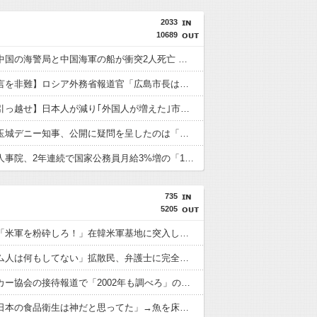
2033
10689
【速報】中国の海警局と中国海軍の船が衝突2人死亡 南シナ海でフィリピン船を追跡中
【平和宣言を非難】ロシア外務省報道官「広島市長は『偽りの呪文』繰り返している」
【急いで引っ越せ】日本人が減り｢外国人が増えた｣市区町村ランキングｷﾀ━━!
沖縄県の玉城デニー知事、公開に疑問を呈したのは「報道機関による公開ではなく、公開タイミングなどに対するものだった」とよくわからない説明
【速報】人事院、2年連続で国家公務員月給3%増の「1万5056円」引き上げ勧告 2年で6%超え
735
5205
【悲報】「米軍を粉砕しろ！」在韓米軍基地に突入した韓国学生、即逮捕
「ベトナム人は何もしてない」拡散民、弁護士に完全論破されるｗｗｗｗｗｗｗ
韓国サッカー協会の接待報道で「2002年も調べろ」の声続出ｗｗｗ
中国人「日本の食品衛生は神だと思ってた」→魚を床に落として洗って陳列するのを見て幻滅