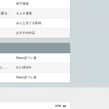
保守速報
【差別】 「チョッパリ」 韓国の飲食店が日本人女性を侮辱・・・韓国ネット「日本人だって韓国人にひどい言葉を投げ掛けるじゃないか」
キムチ速報
みんな見てる動画
おすすめ作品
News@フレ速
わ……
U-1 NEWS
News@フレ速
5790