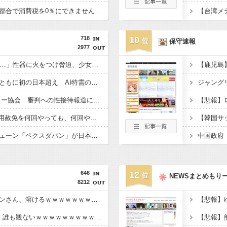
【悲報】財務省「レジ都合で消費税を0％にできません！」 → X民「指定ゴミ袋を買ってレシート見たら消費税はゼロになるんだけど？」ｗｗｗｗｗｗｗｗｗｗｗｗｗｗ
【台湾メ
718
10
保守速報
2977
「14歳の少年に挿入を…」性器に火をつけ脅迫、少女達はモップで…657人が死亡した韓国“最悪の人権侵害”のおぞましすぎる実態
韓国と台湾の輸出額、ともに初の日本超え AI特需の恩恵で差 26年上期
【東スポ】 韓国サッカー協会 審判への性接待報道にＳＮＳ紛糾「徹底追及」「２００２年はどうなの？」
【Money1】 韓国「信用赦免を何回やっても、何回やっても」⇒ 257万人赦免したのに60万人がまた延滞者に転落！
韓国の人気コーヒーチェーン「ペクスダバン」が日本初上陸！東京・新橋に1号店オープン
中国政府
646
12
NEWSまとめもり
8212
【画像】日本のライオンさん、溶けるｗｗｗｗｗｗｗｗｗｗｗｗｗｗ
【悲報】Jリーグさん、誰も観ないｗｗｗｗｗｗｗｗｗｗｗｗｗｗｗｗｗ
【悲報】