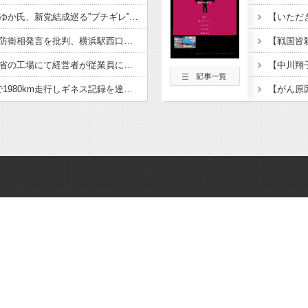
ひろゆき氏の妻・西村ゆか氏、新党結成巡る”ブチギレ”投稿を謝罪「配慮に欠けた行動でした」 夫婦で投稿
「小泉やめろ」核巡る防衛相発言を批判、横浜駅西口で市民ら #高市小泉麻生めちゃくちゃじゃんニュースdeプロテスト
経済崩壊の中国・広東省の工場にて経営者が従業員に半年以上給料未払いした挙句高飛び。工場は空っぽに
日産e-power、無給油で1980km走行しギネス記録を達成、無駄な発電や送電ロスなくEVよりエコを証明