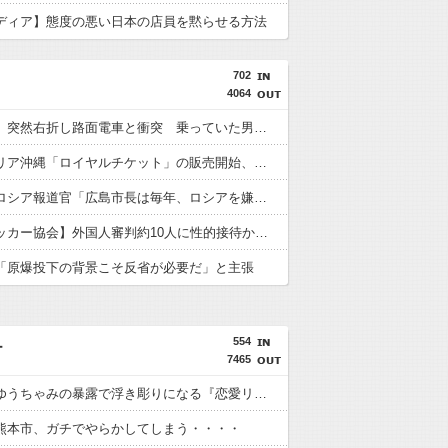
ディア】態度の悪い日本の店員を黙らせる方法
702
4064
【鹿児島】突然右折し路面電車と衝突 乗っていた男女3人は車を放置しダッシュで逃走中
ジャングリア沖縄「ロイヤルチケット」の販売開始、大人29,700円にｗｗｗｗｗｗｗｗｗ
【悲報】ロシア報道官「広島市長は毎年、ロシアを嫌悪する『偽りの呪文』を繰り返し、日本人をゾンビ化させている」と主張
【韓国サッカー協会】外国人審判約10人に性的接待か 計1496回、約2億ウォン（約2200万円）
「原爆投下の背景こそ反省が必要だ」と主張
554
ー
7465
【悲報】ゆうちゃみの暴露で浮き彫りになる『恋愛リアリティー番組』の裏側がヤバイ・・・・・
熊本市、ガチでやらかしてしまう・・・・