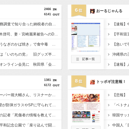
2466
6
おーるじゃんる
6141
国税局職員（25）、税務調査で知り合った納税者の自宅に出入りしお小遣い1億5000万円頂戴するwww
【芸能】元EXILE・黒木啓司、妻・宮崎麗果被告へのDV事案で逮捕されていた 宮崎は全身打撲、頭部裂傷及び打撲、頸部損傷の怪我
ドン・キホーテ露店「うなぎのかば焼き」で食中毒 男女14人が発熱や腹痛など訴え…サルモネラ属の菌検出
れいわ新選組の新党名は「いのちの党」 旧グッズ半額で販売 どうなる秘書給与疑惑
職員がバスローブ姿でオンライン会見に 秋田県「会見の対応に問題があった」
1381
8
トッポギ注意報！
6172
【悲報】ショートスリーパー堀大輔さん、リスナーから「寝たほうがいい！」と言われてガチギレし炎上 → 高須幹也医師の医学的アドバイスに激昂 ｗｗｗｗｗｗｗｗｗ
【悲報】X民「高市総理が防弾ガラスやSPに守られてながら平和式典でスピーチして「広島から出て行け！と何度も叫ばれるような人！」 ← 突っ込み殺到 ………
【熊本地震】毎日新聞の記者「死傷者の情報を教えて！」 → 企業「個人情報は控えます！」 → 記「年代は？特定につながらないでしょ？教えてよ？教えてよ？」
【悲報】極左活動家、平和記念公園で「座り込んで闘う！」と意気込むも… → 警察に完全排除されてしまう ………