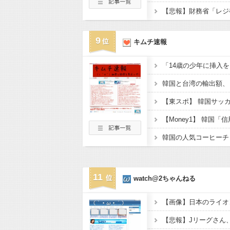
9
キムチ速報
11
watch@2ちゃんねる