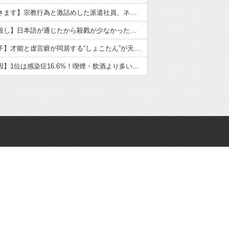
【いただきます】宗教行為と激詰めした派遣社員、ネットで大炎上
【戦国皆殺し】日本語が通じたから殺戮が少なかった？歴史の真実
【中川翔子】才能と虚言癖が同居する“しょこたん”が天下を取れなかった理由
【がん原因】1位は感染症16.6%！喫煙・飲酒より多い衝撃の真実