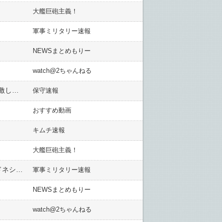
大艦巨砲主義！
軍事ミリタリー速報
NEWSまとめもりー
watch@2ちゃんねる
【米国】トランプ政権、同性愛外交官の未婚パートナーにビザ発給停止 １０５組前後が影響。前国連大使が激しく非難
保守速報
おすすめ動画
キムチ速報
大艦巨砲主義！
命がけで航空機を無事離陸させた管制官に称賛と哀悼の声、建物倒壊を見越して4階から飛び降り死亡…インドネシア地震！
軍事ミリタリー速報
NEWSまとめもりー
watch@2ちゃんねる