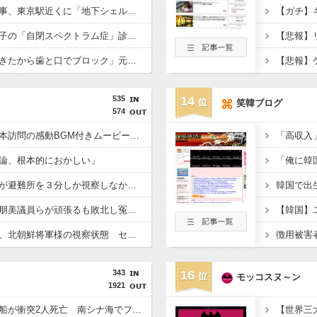
【衝撃】小池百合子知事、東京駅近くに「地下シェルター」整備を正式表明ｗｗｗｗｗｗｗｗｗ
【悲報】倉持由香、息子の「自閉スペクトラム症」診断にショックで涙… 見逃していた乳幼児期のサインとは？
【悲報】「舌を入れてきたから歯と口でブロック」元ジャンポケ斉藤の不同意性交公判
535
14
笑韓ブログ
574
首相官邸、高市首相熊本訪問の感動BGM付きムービーを投稿「全部が全部ありがたかったです」
論、根本的におかしい」
内閣広報官「高市総理が避難所を３分しか視察しなかったなんてデマ！50分いたぞ????」 →しかし事実上の視察は数分で正解
再審見直し法案、稲田朋美議員らが頑張るも敗北し冤罪当事者が失望する内容に終わる
高市総理の避難所訪問、北朝鮮将軍様の視察状態 セッティグされた場所に登場し 「ここは快適で至れり尽くせり、日本人で良かった」と賛美を受ける しかし他の避難所では…
343
16
モッコスヌ～ン
1921
中国の海警局と海軍の船が衝突2人死亡 南シナ海でフィリピン船を追跡中、公表までに1年