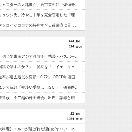
【ガチ】キャスターの大越健介、高市首相に『爆弾発言』をしてしまう！！！！！
【悲報】リュウジ氏、冷やし中華を完全否定した『理由』、ガチでヤバイ・・・・・・
【悲報】ケンコバがコロナの特殊すぎる後遺症に苦しんでいる模様…お前らの周りにもこんな奴いる？
444
114
「高収入」信じて東南アジア渡航後、携帯・パスポート奪われ監禁…韓国人の被害急増
「俺に韓国語で話すのか？」…警察を「ニイェニイェニイェ」とからかう韓国滞在外国人の投稿動画が物議
韓国で出生率が過去最低を更新「0.72」 OECD加盟国で唯一 1を下回る
【韓国】ユン大統領「交渉や妥協はしない」 研修医集団ボイコット受け
徴用被害者遺族、不二越の株主総会に出席 謝罪と賠償求める
22
1954
【世界三大料理】トルコが選ばれた理由がヤバい！ネット民が激論した結果