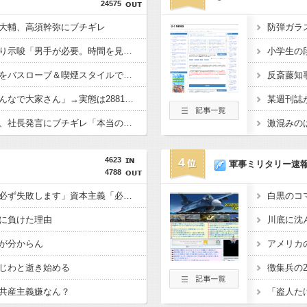
24575
大輔、高須幹弥にブチギレ
滝沢秀明社長、熊本入り示唆「男手が必要。時間を見つけて行きたい」
秋田県職員さん、会見をバスローブ＆喫煙スタイルで対応してしまい大炎上ｗ
高配当をうたった「みんなで大家さん」→実態は2881億円の債務超過
イオン爆発事故の遺族、社長発言にブチギレ「本当のことを話して」
4623
4
軍事ミリタリー速
4788
共産主義、社会主義「必ず失敗します」資本主義「必ず少子化します」
に負けた理由
が分からん
じわと逝き始める
共産主義嫌なん？