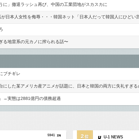
うに」撤退ラッシュ再び、中国の工業団地がスカスカに
ろ
ぎる地雷系の元カノに搾られる話〜
にブチギレ
台にした某アメリカ産アニメが話題に、日本と韓国の両方に失礼すぎる
→実態は2881億円の債務超過
5941
2
U-1 NEWS