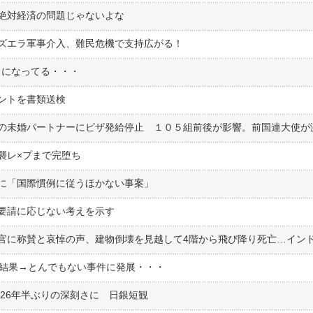
絶対経済の問題じゃないよな
ズエラ軍事介入、難民危機で支持広がる！
とになってる・・・
ントを書類送検
襲レ×プまで完堕ち
に「国際慣例に従うほかない事案」
要請に応じない考えを示す
た結果→とんでもない事件に発展・・・
26年半ぶりの深刻さに 日銀短観