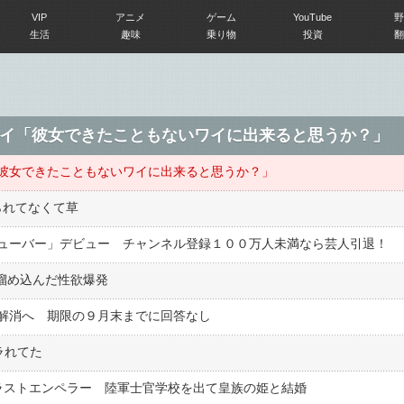
VIP
アニメ
ゲーム
YouTube
野
生活
趣味
乗り物
投資
翻
イ「彼女できたこともないワイに出来ると思うか？」
彼女できたこともないワイに出来ると思うか？」
られてなくて草
ューバー」デビュー チャンネル登録１００万人未満なら芸人引退！
間溜め込んだ性欲爆発
解消へ 期限の９月末までに回答なし
ラれてた
のラストエンペラー 陸軍士官学校を出て皇族の姫と結婚