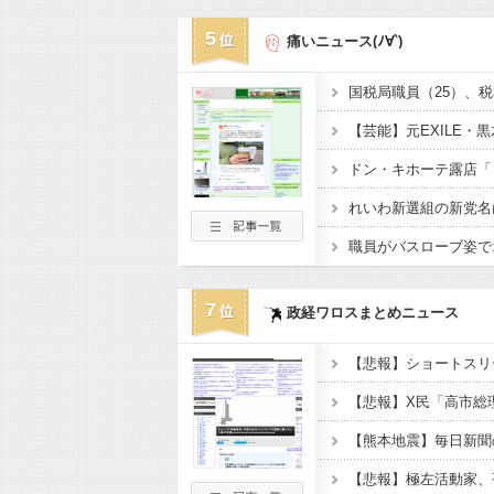
5
痛いニュース(ﾉ∀`)
7
政経ワロスまとめニュース