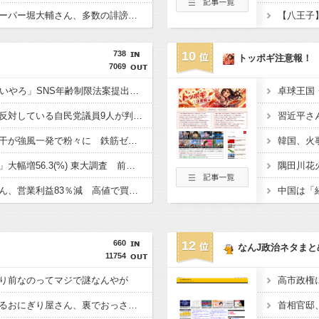
【悲報】ショートスリーパー堀大輔さん、多数の誹謗中傷で涙が止まらなくなってしまう動画がネットで話題に → ………
738
10
トッポギ注意報！
7069
政府「ガキにSNSは早いやろ」SNS年齢制限法案提出検討
【悲報】消費税減税に反対している自民党議員9人が判明ｗｗｗｗｗｗ
【悲報】中国、橋の欄干が強風一発で粉々に 鉄筋ゼロ 当局「接着剤でくっつけただけ」「正常で、品質問題はない」
「外国人受け入れ反対」大幅増56.3(%) 東大調査 前回から20ポイント以上の爆増
【悲報】コメ卸大手さん、営業利益83％減 高値で買い込んだ米が売れず「損切り祭り」開幕へ
660
12
なんJ政治ネタまと
11754
り前なのってマジで謎なんやが
【画像】例の美人すぎるおにぎり屋さん、裏でおっさんが握っていたｗｗｗｗｗｗｗｗｗｗｗｗｗｗｗｗｗ