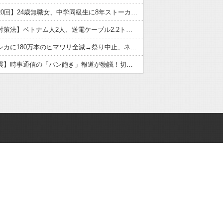
【唐揚げ20回】24歳無職女、中学同級生に8年ストーカー…「純愛」と「恐怖」の声
【金属盗対策法】ベトナム人2人、送電ケーブル2.2トン窃盗で逮捕！県内初摘発もネットは「不起訴」予想
【悲報】シカに180万本のヒマワリ全滅→祭り中止、ネット「シカたない」と爆笑
【熊本地震】時事通信の「パン飽き」報道が物議！切り取りの真実と被災者の本音