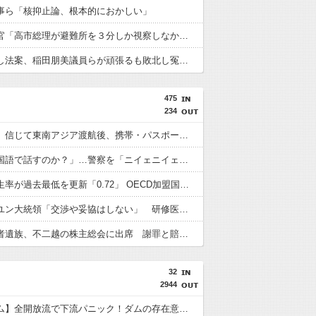
事ら「核抑止論、根本的におかしい」
内閣広報官「高市総理が避難所を３分しか視察しなかったなんてデマ！50分いたぞ????」 →しかし事実上の視察は数分で正解
再審見直し法案、稲田朋美議員らが頑張るも敗北し冤罪当事者が失望する内容に終わる
475
234
「高収入」信じて東南アジア渡航後、携帯・パスポート奪われ監禁…韓国人の被害急増
「俺に韓国語で話すのか？」…警察を「ニイェニイェニイェ」とからかう韓国滞在外国人の投稿動画が物議
韓国で出生率が過去最低を更新「0.72」 OECD加盟国で唯一 1を下回る
【韓国】ユン大統領「交渉や妥協はしない」 研修医集団ボイコット受け
徴用被害者遺族、不二越の株主総会に出席 謝罪と賠償求める
32
2944
【三峡ダム】全開放流で下流パニック！ダムの存在意義を問う