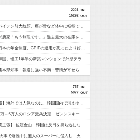
2221
15292
【悲報】バイデン前大統領、癌が骨など体中に転移でかなり衰弱状態で激痛闘病 次男「見ていてとても辛い」
【悲報】米農家「もう無理です…」過去最大の在庫を抱える状態で新米収穫
【朗報】日本の年金制度、GPIFの運用が思ったより好調なおかげでなんとかなりそう
【速報】韓国、竣工1年半の新築マンションで外壁テラスが落下という信じられない後進国建築を披露
【速報】熊本県知事「報道に強い不満・苦情が寄せられている」→TBSの報道特集がまさにそれな件
767
5877
【朝鮮日報】海外では人気なのに…韓国国内で消えゆくキンパ店
北朝鮮が3万～5万人のロシア派兵決定 ゼレンスキー大統領「韓国が我々に協力すべき」
聞主張】 佐渡金山 韓国は反日を持ち込むな
【韓国】 火事で避難中に無人のスーパーに侵入し「火事場泥棒」…捕まると「月経で盗む衝動が」と言い訳