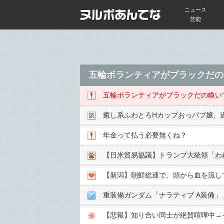
ニュース
芸能
五輪ボランティアがブラックだの
五輪ボランティアがブラックだの喚い
癒し系ふわとろHカップおっパブ嬢、
年金って払う必要無くね？
【新潟】朝鮮総連で、頭から血を流し
重装備ガンダム「ナラティブ A装備
【悲報】知り合い同士が絶賛喧嘩中→