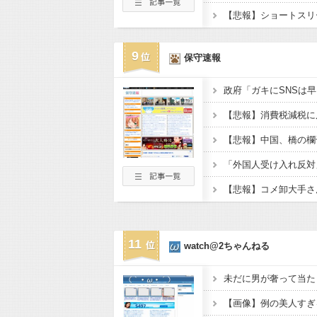
9
保守速報
11
watch@2ちゃんねる
未だに男が奢って当た