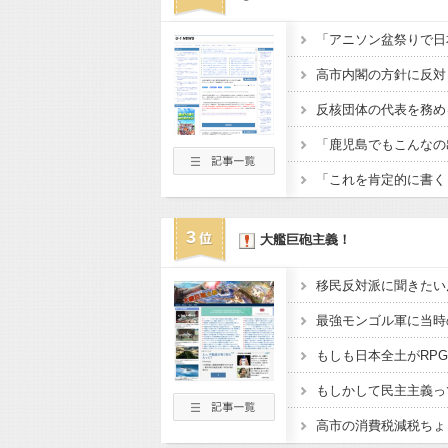
3
大艦巨砲主義！
移民反対派に聞きたい
最強モンゴル軍に当時
もしも日本全土がRP
もしかして民主主義っ
高市の消費税減税ちょ