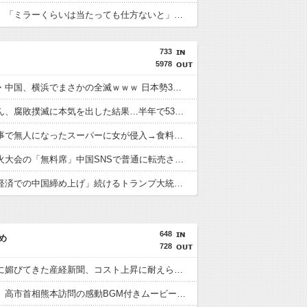
【八王子】「ミラーくらいは当たっても仕方ないと」過失運転傷害などの疑いで韓国籍の宋竜巳容疑者を再逮捕 男女6人負傷 警視庁
733
5978
卓球王国・中国、横浜でまさかの全滅ｗｗｗ 日本勢3人がベスト4入り
習近平さん、腐敗撲滅に本気を出した結果…半年で53万8000件ｗｗｗ
韓国、火事で無人になったスーパーに女が侵入→食料を大量に盗む→翌日また来店した理由がヤバい
隅田川花火大会の「無料席」中国SNSで普通に転売されていた・・・
中国は「経済での中国締め上げ」続けるトランプ大統領に感謝するかも
648
め
728
高市政権に媚びてきた産経新聞、コスト上昇に耐えられず東北6県撤退を発表
首相官邸、高市首相熊本訪問の感動BGM付きムービーを投稿「全部が全部ありがたかったです」