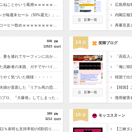
今季アニメの覇権がヤニねことかいう風潮ｗｗｗｗｗｗｗｗｗｗｗｗｗ
広島県知
【朗報】Amazon「マンガ毎週末セール（50%還元）」アツいスポーツマンガ祭り最終日到来！！！
痩せたい奴はブラックコーヒー飲めｗｗｗｗｗｗｗｗｗｗｗｗｗ
606
14
笑韓ブログ
12523
【謎】岡崎市の公務員、妻を連れてサーフィンに出かけた結果・・・
【戦慄】認知症になった高齢者の末路、ガチでヤバイ・・・・
うやく気づいた模様・・・・・
【戦慄】結婚式直前の夫婦が直面した「リアル死の恐怖」がヤバすぎる・・・・
【悲報】1日30分睡眠のプロ、『大爆発』してしまった結果・・・・・
389
16
モッコスヌ～ン
3212
”高市総理の悲願”消費税1％表明も支持率初の6割切り…「賛成52％」の波紋【8月JNN世論調査解説】