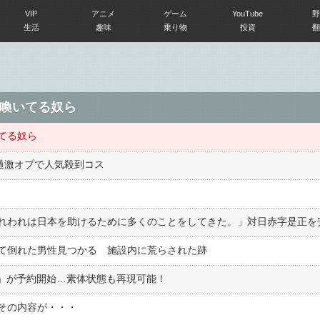
VIP
アニメ
ゲーム
YouTube
野
生活
趣味
乗り物
投資
翻
喚いてる奴ら
てる奴ら
過激オプで人気殺到コス
て倒れた男性見つかる 施設内に荒らされた跡
」」が予約開始…素体状態も再現可能！
その内容が・・・