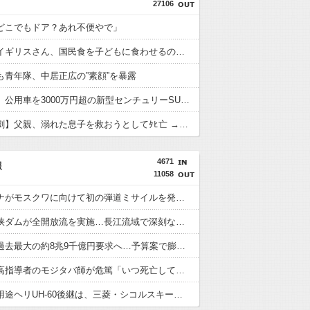
27106
どこでもドア？あれ不便やで」
【悲報】イギリスさん、国民食を子どもに食わせるのを諦めるｗｗｗｗｗｗｗ
も青年隊、中居正広の”素顔”を暴露
高市首相、公用車を3000万円超の新型センチュリーSUVに変更ｗｗｗｗｗｗｗ
【夏の悲劇】父親、溺れた息子を救おうとしてﾀﾋ亡 →専門家も警鐘「救助は二次被害が多い」
4671
報
11058
ウクライナがモスクワに向けて初の弾道ミサイルを発射か？！
中国の三峡ダムが全開放流を実施…長江流域で深刻な洪水被害！
防衛費、過去最大の約8兆9千億円要求へ…予算案で膨張、迎撃用無人機・AIなど導入！
イラン最高指導者のモジタバ師が危篤「いつ死亡してもおかしくない」…イラン大統領「意思疎通はかなり難しい」！
陸自の多用途ヘリUH-60後継は、三菱・シコルスキー共同開発に？！