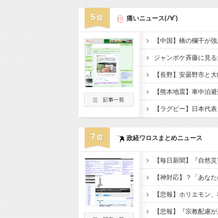
5
痛いニュース(ﾉ∀`)
7
政経ワロスまとめニュース