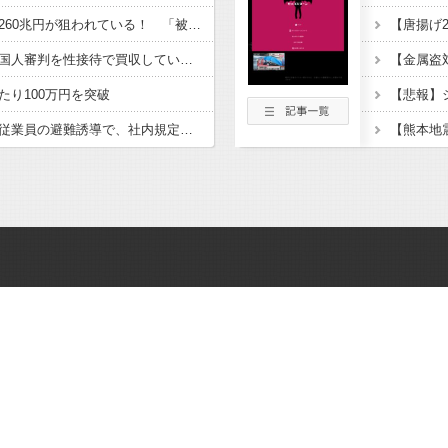
認知症の高齢者の資産260兆円が狙われている！ 「被害者の8割がだまされた認識なし」
韓国サッカー協会、外国人審判を性接待で買収していた事が判明
たり100万円を突破
【イオンモール熊本】従業員の避難誘導で、社内規定に抵触か