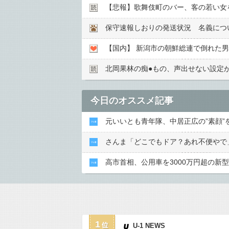
【悲報】歌舞伎町のバー、客の若い女を
保守速報しおりの発送状況 名義につ
【国内】 新潟市の朝鮮総連で倒れた
北岡果林の痴●︎もの、声出せない設定
今日のオススメ記事
元いいとも青年隊、中居正広の”素顔”
さんま「どこでもドア？あれ不便やで
高市首相、公用車を3000万円超の新
1
U-1 NEWS