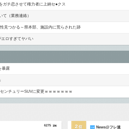
ガチ恋させて権力者に上納セ●︎クス
いて（業務連絡）
男性見つかる～県本部、施設内に荒らされた跡
がエロすぎてヤバい
を暴露
」
型センチュリーSUVに変更ｗｗｗｗｗｗｗ
6275
2
News@フレ速