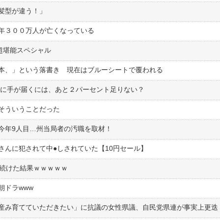
髪型が違う！」
年３００万人が亡くなっている
超堪能スペシャル
本、」という落書き 現在はブルーシートで覆われる
賞に手が届くには、あと２パーセント足りない？
そういうことだった
今年9人目…州当局者の汚職を取材！
んに犯されて中●︎しされていた【10円セール】
年続けた結果ｗｗｗｗｗ
朝ドラwww
産み育てていただきたい」に抗議の女性県議、自民党県連が事実上更迭