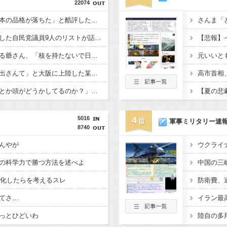
22074
「アニソン盆祭りで日本の品格が落ちた」と酷評した元女優、「あんたが品格を語るのかよ！」と総ツッコミを食らってしまい……
さんま「
高市内閣の方針に反対した自民党議員9人のリストが話題に、「岩屋はどこへ行った？」との指摘もあるが……
反核団体の代表を務める爺さん、「核を持たないで日本を守れますか」と中学生に詰問された結果……
元いいと
「鹿児島でもこんなの出さんて」と大阪に上陸した某料理店に批判殺到、鹿児島の養鶏家とタッグを組んだところで……
「これを肯定的に書くとか頭がどうかしてるのか？」と某メディアの焚書称賛記事にツッコミ殺到、自分で本屋を作るとかそういう話かと思ったら……
5016
4
軍事ミリタリー速
8740
んやが
の科学力で勝つ方法を述べよ
G化したらを考えるスレ
てさ…
っとひどいわ