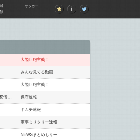
球
サッカー
訳
大艦巨砲主義！
みんな見てる動画
大艦巨砲主義！
【日米貿易協議】トランプ大統領「われわれは日本を助けるために多くのことをしてきた。」対日赤字是正を安倍首相に求める考えを強調
保守速報
キムチ速報
軍事ミリタリー速報
NEWSまとめもりー