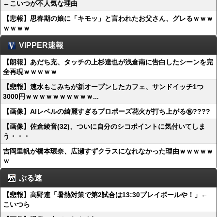
←こいつが不人気な理由
【悲報】思春期の娘に「キモッ」と言われたお父さん、グレるｗｗｗ
ｗｗｗｗ
VIPPER速報
【朗報】あだち充、タッチの上杉達也が浅倉南に告白したシーンを完
全再現ｗｗｗｗｗ
【悲報】速水もこみちが新オープンしたカフェ、サンドイッチ1つ
3000円ｗｗｗｗｗｗｗｗｗｗ...
【画像】AIレベルの綺麗すぎるプロポーズ花火が打ち上がる㊗????
【画像】佐倉綾音(32)、ついに自分のシコポイントに気付いてしま
う・・・
吉岡里帆が橋本環奈、広瀬すずクラスになれなかった理由ｗｗｗｗｗ
ｗ
ぶる速
【悲報】高野連「暑熱対策で第2試合は13:30プレイボールや！」←
こいつら