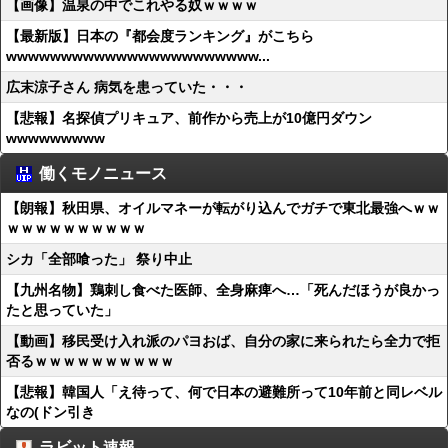
【画像】温泉の中でこれやる奴ｗｗｗｗ
【最新版】日本の『都会度ランキング』がこちら
wwwwwwwwwwwwwwwwwwwwwww...
広末涼子さん 病気を患っていた・・・
【悲報】名探偵プリキュア、前作から売上が10億円ダウン
wwwwwwwww
働くモノニュース
【朗報】秋田県、オイルマネーが転がり込んでガチで東北最強へｗｗ
ｗｗｗｗｗｗｗｗｗｗ
シカ「全部喰った」 祭り中止
【九州名物】鶏刺し食べた医師、全身麻痺へ…「死んだほうが良かっ
たと思っていた」
【動画】移民受け入れ派のパヨおば、自分の家に来られたら全力で拒
否るｗｗｗｗｗｗｗｗｗｗ
【悲報】韓国人「え待って、何で日本の避難所って10年前と同レベル
なの(ドン引き
ラビット速報