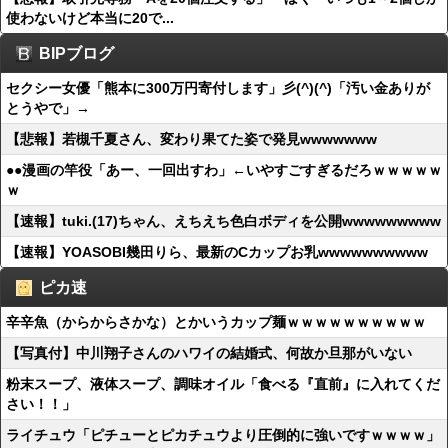
使わないけど本当に20で...
BIPブログ
セクシー女優「熊本に300万円寄付します」彡(^)(^)「汚い金ありが
とうやで」→
【悲報】若槻千夏さん、変わり果てた姿で発見wwwwwww
●●漫画の竿役「あー、一回出すわ」←いやすごすぎるだろｗｗｗｗｗ
ｗ
【速報】tuki.(17)ちゃん、えちえち色白ボディを公開wwwwwwwww
【速報】YOASOBI幾田りら、最新のCカップお乳wwwwwwwwww
ピカ速
辛辛魚（からからさかな）とかいうカップ麺ｗｗｗｗｗｗｗｗｗｗ
【写真付】中川翔子さんのハワイの結婚式、何故か旦那がいない
粉末スープ、液体スープ、調味オイル「食べる『直前』に入れてくだ
さい！！」
ライチュウ「ピチューとピカチュウより圧倒的に強いですｗｗｗｗ」