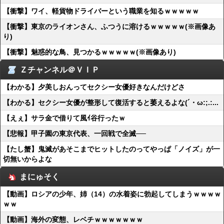
【衝撃】ワイ、軽貨物ドライバーという職業を知るｗｗｗｗｗ
【衝撃】東京のライオンさん、ふつうに溶けるｗｗｗｗｗ(※画像あ
り)
【衝撃】魅惑的な鳥、見つかるｗｗｗｗｗ(※画像あり)
Ｚチャンネル＠ＶＩＰ
【わかる】夕美しおんってセクシー女優好きなんだけどさ
【わかる】セクシー女優が整形して復活すると萎えるよな(´・ω:;.:...
【えぇ】サラ金で借りて風ｲ谷行ったｗ
【悲報】甲子園の東京代表、一回戦で全滅──
【たし蟹】鬼滅があそこまでヒットしたのってやっぱ「ノイズ」が一
切無いからよな
まにゅそく
【動画】ロシアの少年、姉（14）の水着姿に勃起してしまうｗｗｗｗ
ｗｗ
【動画】海外の変態、レベチｗｗｗｗｗｗｗ