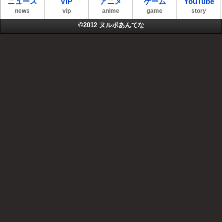
ニュース
VIP
アニメ
ゲーム
YouTube
news
vip
anime
game
story
©2012
ヌルポあんてな