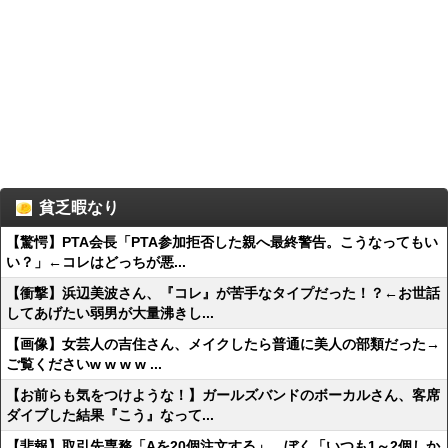
貧乏暇なり
【驚愕】PTA会長「PTA参加拒否した親へ最終警告。こうなってもい
い？」←コレはどっちが悪...
【衝撃】浜辺美波さん、『コレ』が苦手なタイプだった！？←お世話
してあげたい弱男が大量沸きし...
【画像】女芸人の吉住さん、メイクしたら普通に美人の部類だった→
ご覧くださいw w w w ...
【お前らも気をつけような！】ガールズバンドのボーカルさん、客席
ダイブした結果『こう』なって...
【悲報】取引先専務「Aを20個注文する」 ぼく「いつも1～2個しか