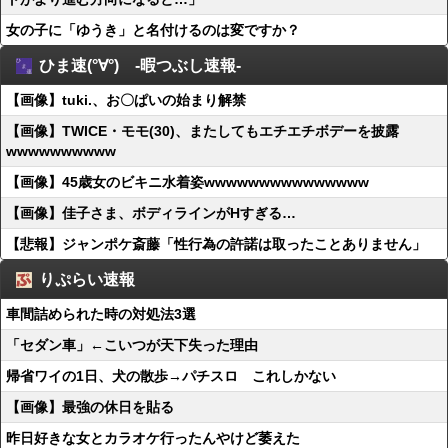
女の子に「ゆうき」と名付けるのは変ですか？
ひま速(°∀°) -暇つぶし速報-
【画像】tuki.、お〇ぱいの始まり解禁
【画像】TWICE・モモ(30)、またしてもエチエチボデーを披露
wwwwwwwwww
【画像】45歳女のビキニ水着姿wwwwwwwwwwwwwww
【画像】佳子さま、ボディラインがHすぎる…
【悲報】ジャンポケ斎藤「性行為の許諾は取ったことありません」
りぷらい速報
車間詰められた時の対処法3選
「セダン車」←こいつが天下失った理由
帰省ワイの1日、犬の散歩→パチスロ これしかない
【画像】最強の休日を貼る
昨日好きな女とカラオケ行ったんやけど萎えた