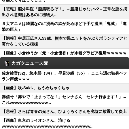
を越えて号泣してしまう
【悲報】脳外科医「腫瘍取るぞ！」→腫瘍じゃないx2→正常な脳を摘
出され意識はあるのに植物人...
３大アニメは綺麗なのに漫画の絵が死ぬほど下手な漫画「鬼滅」「進
撃の巨人」
【朗報】中居正広さん53歳、熊本で黒ニットをかぶりボランティアと
寄付をしている模様
【画像】小倉ゆうか（元・小倉優香）が水着グラビア復帰ｗｗｗｗｗ
カガクニュース隊
佐倉綾音(32)、悠木碧（34）、早見沙織（35）←ここら辺の独身ベテ
ラン声優ｗｗｗ
【画像】咲-Saki-、もうめちゃくちゃ
赤信号「赤やで！止まってな！」セレナさん「セレナ行きます！」←
これwwwwwwwwwwww...
【悲報】さらば青春の光さん、ひょうろくさんを廃墟に放置して炎上
【画像】東京のライオンさん、溶ける
wwwwwwwwwwwwwwwwwwwwwwwwwwww...