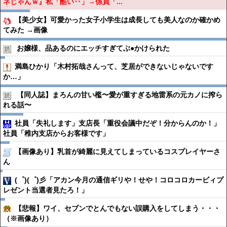
ネじゃんｗ』私「酷い‥」→係員「...
【美少女】可愛かった女子小学生は成長しても美人なのか確かめ
てみた →画像
お嬢様、品あるのにエッチすぎてぶ●︎かけられた
満島ひかり「木村拓哉さんって、芝居ができないじゃないです
か…」
【同人誌】まろんの甘い檻〜愛が重すぎる地雷系の元カノに搾ら
れる話〜
社員「失礼します」支店長「重役会議中だぞ！分からんのか！」
社員「稚内支店からお客様です」
【画像あり】乳首が綺麗に見えてしまっているコスプレイヤーさ
ん
(゜)(゜)彡「アカン今月の通信ギリや！せや！コロコロカービィプ
レゼント当選者見たろ！」
【悲報】ワイ、セブンでとんでもない誤購入をしてしまう・・・
（※画像あり）