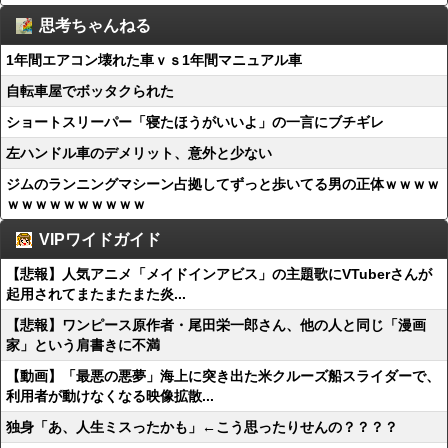
思考ちゃんねる
1年間エアコン壊れた車ｖｓ1年間マニュアル車
自転車屋でボッタクられた
ショートスリーパー「寝たほうがいいよ」の一言にブチギレ
左ハンドル車のデメリット、意外と少ない
ジムのランニングマシーン占拠してずっと歩いてる男の正体ｗｗｗｗ
ｗｗｗｗｗｗｗｗｗｗ
VIPワイドガイド
【悲報】人気アニメ「メイドインアビス」の主題歌にVTuberさんが
起用されてまたまたまた炎...
【悲報】ワンピース原作者・尾田栄一郎さん、他の人と同じ「漫画
家」という肩書きに不満
【動画】「最悪の悪夢」海上に突き出た米クルーズ船スライダーで、
利用者が動けなくなる映像拡散...
独身「あ、人生ミスったかも」←こう思ったりせんの？？？？