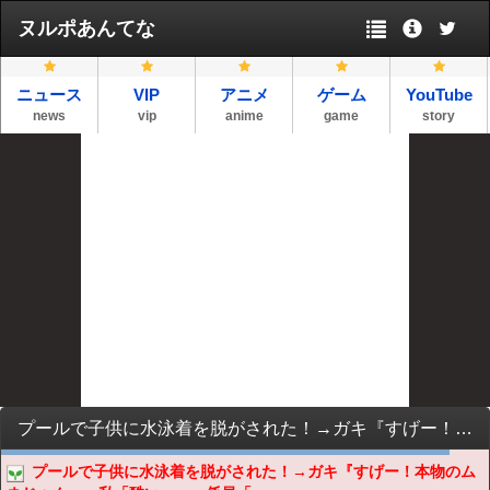
ヌルポあんてな
ニュース
VIP
アニメ
ゲーム
YouTube
news
vip
anime
game
story
プールで子供に水泳着を脱がされた！→ガキ『すげー！本物のムネじゃんｗ』私「酷い‥」→係員「何でこんな事したの？」→なんと…
プールで子供に水泳着を脱がされた！→ガキ『すげー！本物のム