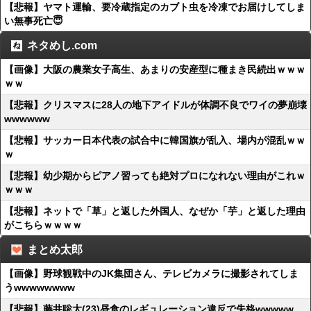
【悲報】ヤマト運輸、要冷蔵指定のカブト虫を冷凍でお届けしてしま
い無事死亡😇
ネタめし.com
【画像】大阪の農業女子高生、あまりの安産型に種まき民続出ｗｗｗ
ｗｗ
【悲報】クリスマスに28人の地下アイドルが体調不良でワイの夢崩壊
wwwwww
【悲報】サッカー日本代表の試合中に韓国旗が乱入、場内が混乱ｗｗ
ｗ
【悲報】幼少期からピアノ習っても絶対プロになれない理由がこれｗ
ｗｗｗ
【悲報】ネットで「草」と返した外国人、なぜか「芋」と返した理由
がこちらｗｗｗｗ
まとめ太郎
【画像】野球観戦中のJK集団さん、テレビカメラに撮影されてしま
うwwwwwwww
【悲報】藤井聡太(23)昼食のレギュレーション違反で失格wwwww