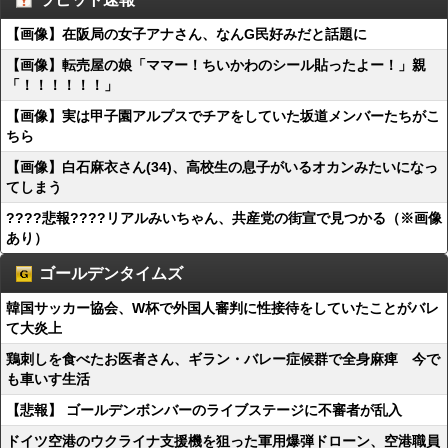
【画像】在阪局の女子アナさん、なんG民好みだと話題に
【画像】転売屋の娘「ママー！ちいかわのシール貼ったよー！」親
「！！！！！！」
【画像】実は甲子園アルプスでチアをしていた坂道メンバーたちがこ
ちら
【画像】白石麻衣さん(34)、高校生の息子がいるオカンみたいになっ
てしまう
????悲報????リアルみいちゃん、共産党の街宣で見つかる（※画像
あり）
ゴールデンタイムズ
韓国サッカー協会、W杯で外国人審判に性接待をしていたことがバレ
て大炎上
鶏刺しを食べたお医者さん、ギラン・バレー症候群で全身麻痺 今で
も車いす生活
【悲報】 ゴールデンボンバーのライブステージに不審者が乱入
ドイツ空港のウクライナ支援機を狙った軍用爆弾ドローン、空港職員