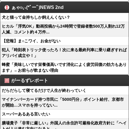
ぁゃιぃ(*ﾟーﾟ)NEWS 2nd
犬と猫って金持ちしか飼えんくない？
ヒカル「浮気OK」動画投稿から24時間で登録者数500万人割れ12万
人減、コメント約４万件...
【悲報】ま○こワイ、お金がない
犯人「時刻表トリック使ったろ！次に来る最終列車に乗り継ぎすれば
アリバイ成立や！」
蜂蜜「美味しいです栄養価高いです消化によく疲労回復の効力もあり
ます」←お前らが飲まない理由
がーるずレポート
だらだらして寝てるだけで人生が終わっていく
マイナンバーカード持つ市民に「5000円分」ポイント給付、京都市
が開始…スマホを持ってない...
スーパーあるある言いたい
膳場貴子「非常に厳しい」外国人の永住許可厳格化政府方針に「ヘイ
トがより進む方向になると…」