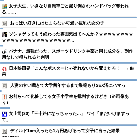
女子大生、いきなり自転車ごと蹴り倒されハンドバッグ奪われ
る……。
おっぱい好きにはたまらない可愛い巨乳の女の子
ソシャゲってもう終わった雰囲気出てへんか？ｗｗｗｗｗｗｗｗ
ｗｗｗｗｗｗｗｗｗｗｗｗｗｗｗｗ...
バナナ、最強だった。スポーツドリンクや薬と同じ成分を、副作
用なしで得られると判明
日本映画界「こんなポスターじゃ売れないから変えたろ！」→ 結
果
人妻の甘い囁きで大学留年するまで巣篭もりSEX沼にハマっ
お前らって化粧してる女子小学生を批判するけどさ（※画像あ
り）
女上司(30)「三十路になっちゃった…」 ワイ「まだいけますっ
て」
ディルド1cm入ったら1万円あげるって女子に言った結果
wwwww