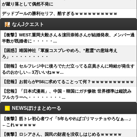
が蹴り落として偶然不発に
デッドプールの勝利セリフ、酷すぎるｗｗｗｗｗｗｗｗｗｗ
なんJクエスト
【衝撃】WEST.重岡大毅さん＆濵田崇裕さんが結婚発表、メンバー過
半数が既婚者に・・・・・...
【困惑】靖国神社「軍服コスプレやめろ、“慰霊”の意味考え
ろ」・・・・・・・・・
【朗報】セルフレジ中に後ろでただ立ってる店員さんに時給が発生す
るのおかしい←3万いいねｗｗ...
【悲報】お前らがPS6に求めてることって何？ｗｗｗｗｗｗｗｗｗｗ
【悲報】「日本式漫画」、中国・韓国にガチ惨敗 世界標準は縦読み
フルカラーへ・・・・・・・・...
NEWSぽけまとめーる
【衝撃】筋トレ初心者ワイ「5年もやればゴリマッチョやろなぁ…」
←これｗｗｗｗｗ
【衝撃】ロシアさん、国民の財産を没収しはじめるｗｗｗｗｗ