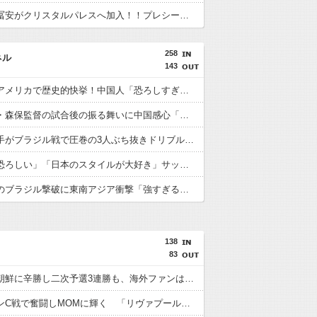
【速報】冨安がクリスタルパレスへ加入！！プレシーズン参加から本契約へ！
258
ネル
143
日本人がアメリカで歴史的快挙！中国人「恐ろしすぎる」「人間にこんなことが可能なのか？」「サッカーで例えるなら…」【海外の反応】
日本代表・森保監督の試合後の振る舞いに中国感心「親しみやすくて有能」「謙虚で礼儀正しい」【海外の反応】
日本人選手がブラジル戦で圧巻の3人ぶち抜きドリブル！中国人「バケモンだ」「風のような男」【海外の反応】
中国人「恐ろしい」「日本のスタイルが大好き」サッカー日本代表のブラジル戦初勝利に中国驚嘆【海外の反応】
日本代表のブラジル撃破に東南アジア衝撃「強すぎる「韓国は日本を見習わないと」「アジアは彼らにとって狭すぎる」【海外の反応】
138
83
日本が北朝鮮に辛勝し二次予選3連勝も、海外ファンは采配に辛辣「おそろしい内容の後半」「今日の森保はチキン」
遠藤がマンC戦で奮闘しMOMに輝く 「リヴァプールの全てを体現している」「ダントツでリーグ最高のボランチ」