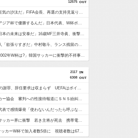
12575
外国人「狂気の沙汰だ」FIFA会長、再選の支持見返りにモロッコへ2030年W杯決勝の開催を打診か！海外から批判殺到！【海外の反応】
外国人「アジア杯で優勝するんだ」日本代表、W杯ポット1入りに現実味!?2030大会で出場枠「64」なら追い風に！アメリカ人もポット1争いに熱視線！【海外の反応】
外国人「日本の未来は安泰だ」16歳MF三井寺眞、衝撃ゴール！久保建英超え歴代2位の記録！3得点に絡む活躍で海外絶賛！【海外の反応】
フランス人「欲張りすぎだ」中村敬斗、ランス残留の可能性を会長が示唆！移籍金が交渉の壁に..現地サポの本音がこれ！【海外の反応】
外国人「2002年W杯は?」韓国サッカーに衝撃的不祥事！W杯予選でレフリーへの性的接待発覚！海外騒然！【海外の反応】
2117
6308
FIFA会長の謝罪、辞任要求は収まらず UEFAはボイコットの方針維持
韓国サッカー協会 審判への性接待報道にＳＮＳ紛糾「徹底追及」「２００２年はどうなの？」
初の日本代表で感情爆発「使わないんだったら呼ぶな！」 涙ながらに訴え「俺を何で選んだんだ？」ストライカーの意地
ウガンダサッカー界に衝撃 若き主将が死去 携帯電話強盗に抵抗した末に石で滅多打ち… 国民が怒り「リーダーを失った」
DAZN サッカーW杯で加入者数5倍に 視聴者数は6700万人 総視聴数も4億超え