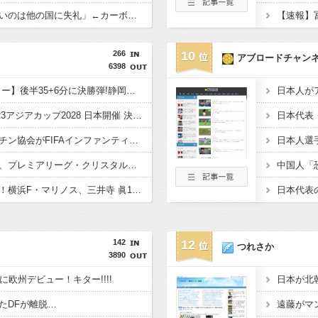
「世界一になる気がないのは他の国に失礼」←カーボベルデ見ても同じこと言えるのか？
266
10
アブロードチャン
6398
【インターハイ/サッカー】後半35+6分に決勝弾!静岡学園が初、静岡県勢30年ぶりの日本一! 近大附高 1-2 静岡学園高
【サッカー】AFC・U23アジアカップ2028 日本開催 決定！ 2028年 ロス五輪予選も兼ねる
【サッカー】アルゼンチン協会がFIFAインファンティーノ会長への支持を表明 “W杯売却計画”にも言及 「過ちを認めたことは特筆すべき」
【サッカー】冨安健洋、プレミアリーグ・クリスタルパレス加入を発表！ 背番号17「望んでいた場所」 鎌田大地と同僚に
【サッカー】新星誕生！横浜F・マリノス、三井寺 眞16歳4カ月5日ゴール 全３得点絡む！ 今春 中学を卒業したばかり
142
12
つれさか
3890
に欧州デビュー！キター!!!!
たDFが離脱…