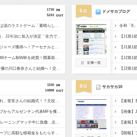
1730
6
ドメサカブログ
5243
仏代表、デシャン監督は涙のラストゲーム「素晴らしい冒険だった」 来週にもジダン新監督が就任へ
浦和退団のMF安部裕葵、J2今治に加入が決定「全力で頑張ります」（関連まとめ）
チェルシー、英代表ロジャーズ獲得へ！アーセナルとの争奪戦を制す 移籍金は英国人史上最高額の1億1700万ポンド（約256億円）
元ブラジル代表カカ、48チーム制W杯を絶賛！開幕前の不安を一蹴「多すぎると思っていたが退屈な試合は一つもなかった」
日本代表DF板倉滉、女優の川口春奈さんと結婚へ！交際１年、W杯を終え決断（関連まとめ）
1156
8
サカサカ10
14888
【画像】本田圭佑「これ、堂安さんの結婚式！？主役、誰？」
チェルシー、姉妹クラブからアルゼンチン代表MFを獲得！ 7年契約を締結
C大阪MF柴山昌也、トレーニングマッチ中に負傷…左ひざ複合じん帯損傷と診断
「ロイヤル・アントワープに高額な移籍金をもたらす可能性のある選手の一人だ」