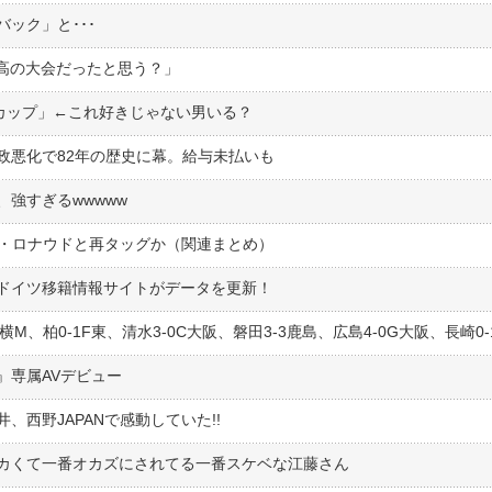
ック」と･･･
高の大会だったと思う？」
Fカップ」←これ好きじゃない男いる？
政悪化で82年の歴史に幕。給与未払いも
強すぎるwwwww
C・ロナウドと再タッグか（関連まとめ）
ドイツ移籍情報サイトがデータを更新！
8横M、柏0-1F東、清水3-0C大阪、磐田3-3鹿島、広島4-0G大阪、長崎0
』専属AVデビュー
西野JAPANで感動していた!!
カくて一番オカズにされてる一番スケベな江藤さん