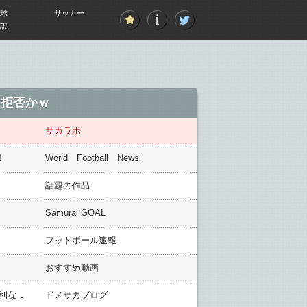
球
サッカー
訳
日拒否かｗ
サカラボ
！
World Football News
話題の作品
Samurai GOAL
フットボール速報
おすすめ動画
【J1第16節 浦和×名古屋】“代表組”の活躍で後半突き放した浦和が4試合ぶり勝利！3連敗の名古屋は14試合勝利なしに
ドメサカブログ