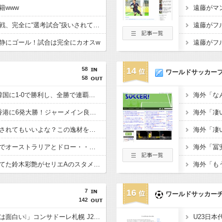
籍www
【イングランド】日本戦、完全に“選考試合”扱いされている可能性
静にゴール！試合は完全にカオスw
58
14
ワールドサッカー
58
【E-1選手権】日本、韓国に1-0で勝利し、全勝で連覇達成！ジャーメインのゴールを守り切る！
【E-1選手権】日本、香港に6発大勝！ジャーメイン良がデビュー戦で4ゴール！
佐野海舟はそろそろ許されてもいいよな？この逸材を代表に呼ばないのは大損失だろ
【悲報】日本、ホームでオーストラリアとドロー・・・谷口OGでまさかの先制許すもキレキレ中村が同点弾演出でかろうじて勝ち点1
あんだけ代表で叩かれてた鈴木彩艶がセリエAのスタメンで大活躍してるという事実
7
16
ワールドサッカー
142
「今シーズンのコンサは面白い❕」コンサドーレ札幌 J2も新開幕！ 新加入のFWペイショットが1ゴール1アシストの活躍‼徳島に2-0 開幕戦で5年ぶりの勝利