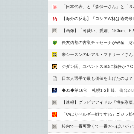
「日本代表」と「森保一さん」と「３バ
【海外の反応】「ロシアW杯は過去最
【画像】「可愛い、愛嬌、150cm、
長友佑都の古巣チェゼーナが破産…財
来シーズンのレアル・マドリードさん、
ジダン氏、ユベントスSDに就任か？
日本人選手で最も価値を上げたのは？
◆J1◆第16節 札幌1-2川崎、仙台2-
【速報】グラビアアイドル『博多彩葉
「やはりベルギー戦ですね」ゴジラ松井、
校内で一番可愛くて一番おっぱいがデ