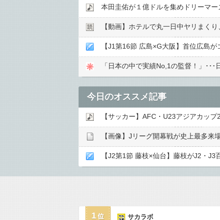
本田圭佑が１億ドルを集めドリーマー
【動画】ホテルで丸一日中ヤリまくり
【J1第16節 広島×G大阪】首位広
「日本の中で実績No,1の監督！」･･
今日のオススメ記事
【サッカー】AFC・U23アジアカップ2
【画像】Jリーグ開幕戦が史上最多来場
【J2第1節 藤枝×仙台】藤枝がJ2
1
サカラボ