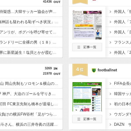
41436
【悲報】審判への性接待疑惑…大韓サッカー協会が声明「現在は一切発生していない」←これｗｗｗｗ
韓国現地メディア「4強神話も疑われる恥ずべき状況」←これｗｗｗｗｗ
ズラタンと話していたアンリが、ポグバを呼び寄せて一言。???? ????️「偉大な選手2人の輪に加わっていい。ただし、まだ俺たちのレベルじゃないから床に座れ。」
【面白】深夜のコインランドリーに全裸の男（１８） 「ストレス発散したかった」→これｗｗｗｗｗｗ
【朗報】日本サッカー界に新星誕生！塩貝とかが霞むレベルで凄いｗｗｗｗｗ
3269
4
footballnet
21978
◆Ｊ１◆1節 C大阪×岡山 岡山先制もソロモン＆横山のゴールでC大阪が逆転勝利！
◆Ｊ１◆1節 福岡×神戸 神戸、大迫のゴールを守りきり白星発進！
◆Ｊ１◆1節 FC東京×町田 FC東京先制も橋本が退場し大量5失点！1節最下位発進
◆Jリーグ◆鹿島に逆転負けの横浜FW谷村「足がつらなかったら勝てていた」
◆悲報◆鹿島DF広瀬陸斗さん、横浜の三井寺眞の活躍に「鹿島の若手の方が凄いんだからね！」してしまう????