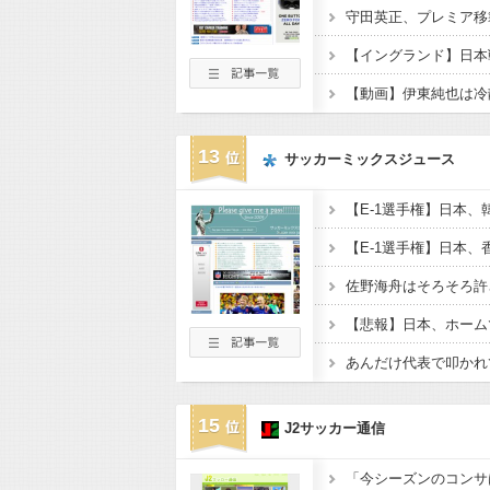
守田英正、プレミア移
【動画】伊東純也は冷
13
サッカーミックスジュース
15
J2サッカー通信