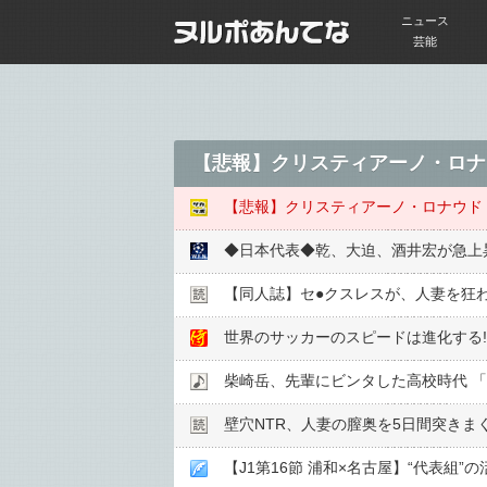
ニュース
芸能
【悲報】クリスティアーノ・ロナ
【悲報】クリスティアーノ・ロナウド
◆日本代表◆乾、大迫、酒井宏が急上昇
【同人誌】セ●︎クスレスが、人妻を狂
世界のサッカーのスピードは進化する!
柴崎岳、先輩にビンタした高校時代 
壁穴NTR、人妻の膣奥を5日間突きま