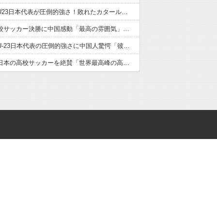
サッカーU23日本代表が圧倒的強さ！敗れたカタール脱帽「日本は真のチャンピオン」「神の意志により我々は立ち上がる」【海外の反応】
日本の高校サッカー決勝に中国感動「最高の雰囲気」「こんな大会に出場したかった」【海外の反応】
サッカーU-23日本代表の圧倒的強さに中国人驚愕「彼らにアジアは狭すぎる」【海外の反応】
中国人が日本の高校サッカーを絶賛「世界最高峰の高校大会」「中国スーパーリーグと同レベル」【海外の反応】