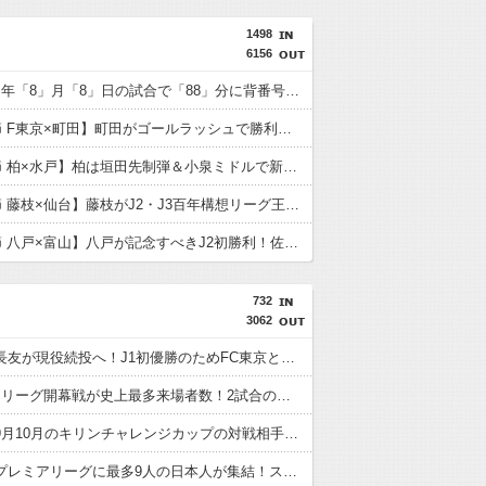
1498
6156
令和「8」年「8」月「8」日の試合で「88」分に背番号「8」サンフレッチェ広島MF川村拓夢がゴール
【J1第1節 F東京×町田】町田がゴールラッシュで勝利しJ1で初の開幕白星！新加入・明本のゴールなど5得点挙げ暫定首位に
【J1第1節 柏×水戸】柏は垣田先制弾＆小泉ミドルで新シーズンを白星スタート！後半に水戸の追い上げを許すも逃げ切る
【J2第1節 藤枝×仙台】藤枝がJ2・J3百年構想リーグ王者の仙台を撃破！槙野監督は恩師・森山監督を相手に白星
【J2第1節 八戸×富山】八戸が記念すべきJ2初勝利！佐藤祐太の無回転ミドル＆ドライブシュートで富山を破る
732
3062
【速報】長友が現役続投へ！J1初優勝のためFC東京と再契約
【画像】Jリーグ開幕戦が史上最多来場者数！2試合の試合結果が同じスコアにwwwwww
【速報】9月10月のキリンチャレンジカップの対戦相手がこちら！W杯出場国と対戦へ
【朗報】プレミアリーグに最多9人の日本人が集結！スタメン出場の選手は意外と少なそう？