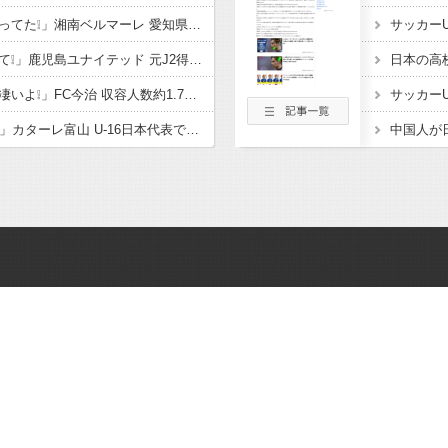
「公開練習の時噂になってた❕」湘南ベルマーレ 愛知県出身 豊川高MF大下蒼生が2026-27シーズンに新加入内定したと発表‼「チームの目標であるJ1昇格 J2優勝に貢献」
「鹿児島ハンパないって❕」鹿児島ユナイテッド 元J2得点王! FWフアンマ・デルガドが新加入することを発表‼大宮、福岡でもプレーし 2度の長崎J1昇格に貢献「皆さんに最高の喜びを」
「着々と進化してるの凄いよ❕」FC今治 収容人数約1.7倍！アシックス里山スタジアム増席完了を発表‼観客席だけでなく コンコースやトイレ 観客動線なども整備
「亀ちゃんの後輩ｷﾀ━」カターレ富山 U-16日本代表でもプレー! 流経大柏からMF内田煌生の新加入内定したことを発表‼「持ち味である豊富な運動量とボール奪取能力を」