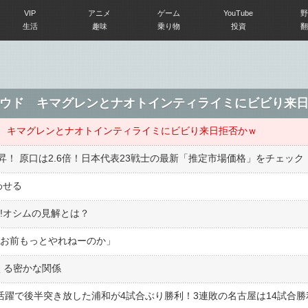
VIP
アニメ
ゲーム
YouTube
野
生活
趣味
乗り物
投資
翻
ウド キマグレンとナオトインティライミにビビり来
 キマグレンとナオトインティライミにビビり来日拒否かｗ
！ 原口は2.6倍！日本代表23戦士の最新「推定市場価格」をチェック
わせる
!オシムの見解とは？
「お前もっとやれねーのか」
くる密かな関係