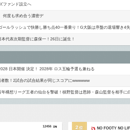
ズファンド設立へ
、何度も求め合う濃密デ
島がゴールラッシュで快勝し勝ち点40一番乗り！G大阪は序盤の退場響き4
･日本代表次期監督に森保一！26日に誕生！
028 日本開催 決定！ 2028年 ロス五輪予選も兼ねる
者数！2試合の試合結果が同じスコアにwwwwww
・J3百年構想リーグ王者の仙台を撃破！槙野監督は恩師・森山監督を相手に
12456
2
NO FOOTY NO LI