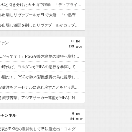
遠藤がマンCと引き分けた天王山で躍動 「デ・ブライネ封じ込めた」「プレミア最高のボランチ」「遠藤がサッカーだ」「当然ながらサポに愛されている」
遠藤がフル出場しリヴァプールがELで大勝 「中盤守備のスペシャリスト」「マジで絶大な存在」「決して怯まない」
遠藤がフル出場し激闘を制したリヴァプールがカップ制覇 「遠藤がチェルシーを完全に圧倒」「エンソとカイセドを合わせたよりも上」
11
ファン
179
海外「なんだって？！」PSGが鈴木彩艶の獲得へ増額オファーを準備していることに海外大騒ぎ！（海外の反応）
海外「凄い時代だ」ヨルダンがFIFAの悪行を暴露して海外大騒ぎ！（海外の反応）
海外「凄い額だ！」PSGが鈴木彩艶獲得の為に提示した金額に海外びっくり仰天！（海外の反応）
海外「冨安健洋をアーセナルに連れ戻すことをどう思う？」（海外の反応）
海外「もう滅茶苦茶」アジアサッカー連盟がFIFAに対する立場を明確にして海外大騒ぎ！（海外の反応）
0
チャンネル
54
U23日本代表がPK戦の激闘制して準決勝進出！ヨルダン「史上最も奇妙なPK」「日本を追い詰めたことは誇らしい」【海外の反応】