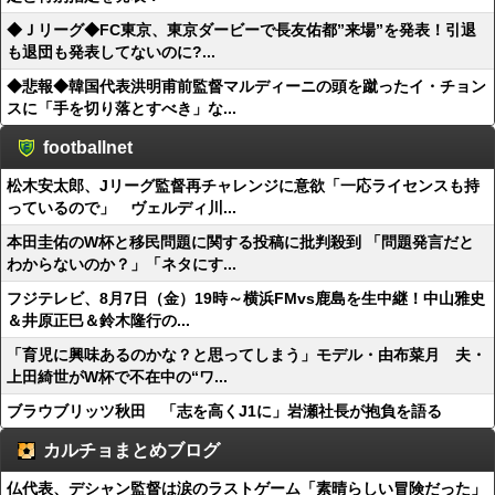
◆Ｊリーグ◆FC東京、東京ダービーで長友佑都”来場”を発表！引退
も退団も発表してないのに?...
◆悲報◆韓国代表洪明甫前監督マルディーニの頭を蹴ったイ・チョン
スに「手を切り落とすべき」な...
footballnet
松木安太郎、Jリーグ監督再チャレンジに意欲「一応ライセンスも持
っているので」 ヴェルディ川...
本田圭佑のW杯と移民問題に関する投稿に批判殺到 「問題発言だと
わからないのか？」「ネタにす...
フジテレビ、8月7日（金）19時～横浜FMvs鹿島を生中継！中山雅史
＆井原正巳＆鈴木隆行の...
「育児に興味あるのかな？と思ってしまう」モデル・由布菜月 夫・
上田綺世がW杯で不在中の“ワ...
ブラウブリッツ秋田 「志を高くJ1に」岩瀬社長が抱負を語る
カルチョまとめブログ
仏代表、デシャン監督は涙のラストゲーム「素晴らしい冒険だった」