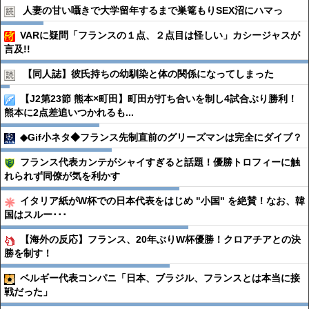
人妻の甘い囁きで大学留年するまで巣篭もりSEX沼にハマっ
VARに疑問「フランスの１点、２点目は怪しい」カシージャスが
言及!!
【同人誌】彼氏持ちの幼馴染と体の関係になってしまった
【J2第23節 熊本×町田】町田が打ち合いを制し4試合ぶり勝利！
熊本に2点差追いつかれるも...
◆Gif小ネタ◆フランス先制直前のグリーズマンは完全にダイブ？
フランス代表カンテがシャイすぎると話題！優勝トロフィーに触
れられず同僚が気を利かす
イタリア紙がW杯での日本代表をはじめ "小国" を絶賛！なお、韓
国はスルー･･･
【海外の反応】フランス、20年ぶりW杯優勝！クロアチアとの決
勝を制す！
ベルギー代表コンパニ「日本、ブラジル、フランスとは本当に接
戦だった」