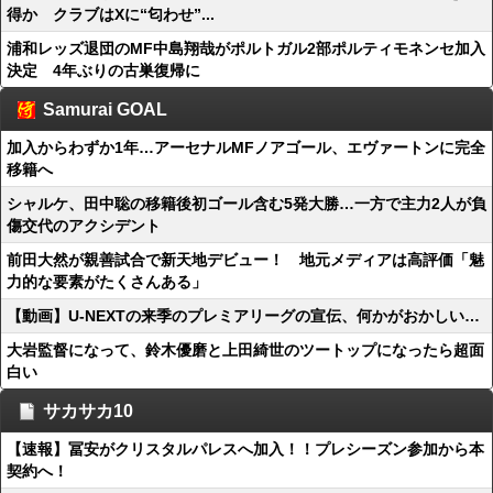
得か クラブはXに“匂わせ”...
浦和レッズ退団のMF中島翔哉がポルトガル2部ポルティモネンセ加入
決定 4年ぶりの古巣復帰に
Samurai GOAL
加入からわずか1年…アーセナルMFノアゴール、エヴァートンに完全
移籍へ
シャルケ、田中聡の移籍後初ゴール含む5発大勝…一方で主力2人が負
傷交代のアクシデント
前田大然が親善試合で新天地デビュー！ 地元メディアは高評価「魅
力的な要素がたくさんある」
【動画】U-NEXTの来季のプレミアリーグの宣伝、何かがおかしい…
大岩監督になって、鈴木優磨と上田綺世のツートップになったら超面
白い
サカサカ10
【速報】冨安がクリスタルパレスへ加入！！プレシーズン参加から本
契約へ！