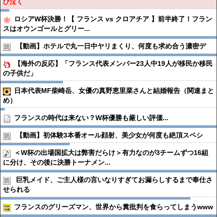
び泣く
ロシアW杯決勝！【 フランス vs クロアチア 】前半終了！フラン
スはオウンゴールとグリー...
【動画】ホテルで丸一日中ヤリまくり、何度も求め合う濃密デ
【海外の反応】「フランス代表メンバー23人中19人が移民か移民
の子供だ」
日本代表MF柴崎岳、女優の真野恵里菜さんと結婚報告（関連まと
め）
フランスの時代は来ない？W杯優勝も厳しい評価...
【動画】初体験3本番オール顔射、美少女が何度も絶頂スペシ
＜W杯の出場国拡大は弊害だらけ＞有力なのが3チームずつ16組
に分け、その後に決勝トーナメン...
巨乳メイド、ご主人様の言いなりすぎてお漏らしするまで奉仕さ
せられる
フランスのグリーズマン、世界から糞批判を食らってしまうwww