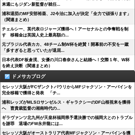
来週にもジダン新監督が就任...
浦和退団のMF安部裕葵、J2今治に加入が決定「全力で頑張ります」
（関連まとめ）
チェルシー、英代表ロジャーズ獲得へ！アーセナルとの争奪戦を制
す 移籍金は英国人史上最高額の...
元ブラジル代表カカ、48チーム制W杯を絶賛！開幕前の不安を一蹴
「多すぎると思っていたが退屈...
日本代表DF板倉滉、女優の川口春奈さんと結婚へ！交際１年、W杯
を終え決断（関連まとめ）
ドメサカブログ
セレッソ大阪がFCザンクトパウリからMFジャクソン・アーバインを
完全移籍で獲得と発表 「チ...
浦和レッズがMLSロサンゼルス・ギャラクシーのDF山根視来を獲得
へ 曺貴裁監督の湘南時代の...
ギラヴァンツ北九州が天皇杯福岡県予選決勝での福岡大とのトラブル
を謝罪 退場のFW永井龍には...
セレッソ大阪がオーストラリア代表MFジャクソン・アーバインを獲