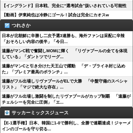
【イングランド】日本戦、完全に“選考試合”扱いされている可能性
【動画】伊東純也は冷静にゴール！試合は完全にカオスw
つれさか
日本が北朝鮮に辛勝し二次予選3連勝も、海外ファンは采配に辛辣
「おそろしい内容の後半」「今日...
遠藤がマンC戦で奮闘しMOMに輝く 「リヴァプールの全てを体現
している」「ダントツでリーグ...
遠藤がマンCと引き分けた天王山で躍動 「デ・ブライネ封じ込め
た」「プレミア最高のボランチ」...
遠藤がフル出場しリヴァプールがELで大勝 「中盤守備のスペシャ
リスト」「マジで絶大な存在」...
遠藤がフル出場し激闘を制したリヴァプールがカップ制覇 「遠藤が
チェルシーを完全に圧倒」「エ...
サッカーミックスジュース
【E-1選手権】日本、韓国に1-0で勝利し、全勝で連覇達成！ジャーメ
インのゴールを守り切る...