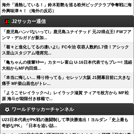
海外「過熱している！」鈴木彩艶を巡る欧州ビッグクラブ争奪戦に海
外興味津々！（海外の反応）
J2サッカー通信
「鹿児島ハンパないって❕」鹿児島ユナイテッド 元J2得点王! FWフア
ンマ・デルガドが新加...
「着々と進化してるの凄いよ❕」FC今治 収容人数約1.7倍！アシック
ス里山スタジアム増席完...
「亀ちゃんの後輩ｷﾀ━」カターレ富山 U-16日本代表でもプレー! 流経
大柏からMF内田煌...
「本当に悔しい… 帰り待ってる」セレッソ大阪 J1開幕目前に大きな
痛手 MF柴山昌也がトレ...
「ようこそレイラックへ❕」レイラック滋賀 ティアモ枚方から MF松
原 海斗が期限付き移籍で...
ワールドサッカーチャンネル
U23日本代表がPK戦の激闘制して準決勝進出！ヨルダン「史上最も
奇妙なPK」「日本を追い詰...