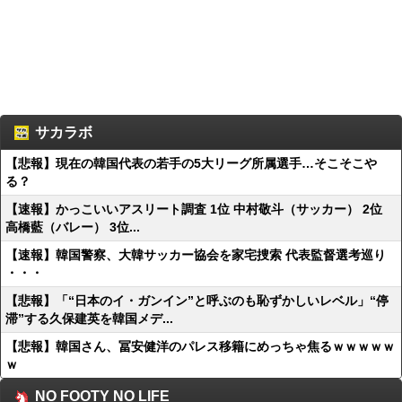
サカラボ
【悲報】現在の韓国代表の若手の5大リーグ所属選手…そこそこや
る？
【速報】かっこいいアスリート調査 1位 中村敬斗（サッカー） 2位
高橋藍（バレー） 3位...
【速報】韓国警察、大韓サッカー協会を家宅捜索 代表監督選考巡り
・・・
【悲報】「“日本のイ・ガンイン”と呼ぶのも恥ずかしいレベル」“停
滞”する久保建英を韓国メデ...
【悲報】韓国さん、冨安健洋のパレス移籍にめっちゃ焦るｗｗｗｗｗ
ｗ
NO FOOTY NO LIFE