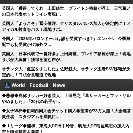
英国人「獲得してくれ」上田綺世、ブライトン移籍が浮上！三笘薫と
の日本代表ホットライン実現!...
英国人「ようこそ」冨安健洋、クリスタルパレス加入が決定的に！メ
ディカル検査をパス！現地サポ...
外国人「2026年バロンドールは誰が受賞すべき?」エンバペ、今季無
冠でも初受賞か!?海外フ...
英国人「日本代表で一番好き」上田綺世、プレミア移籍が浮上！現地
サポが大興奮！獲得を望む声が...
オランダ人「至宝を手にした」佐野航大、オランダ王者PSV移籍が決
定的に！口頭合意報道で現地...
World Football News
◆悲報◆自称サッカー好き芸人、土田晃之「草サッカーとフットサル
やめました」「20代の若手が...
◆女子W杯◆伯剌西爾大会チケット購入希望者が73万人超！大会運営
責任者「スタジアムを満員に...
◆Ｊリーグ◆浦和、東海大DF田中玲音、明治大DF稲垣篤志の加入内
定と特別指定を発表！