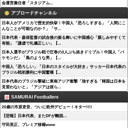
会運営責任者「スタジアム...
アブロードチャンネル
日本人がアメリカで歴史的快挙！中国人「恐ろしすぎる」「人間にこ
んなことが可能なのか？」「サ...
日本代表・森保監督の試合後の振る舞いに中国感心「親しみやすくて
有能」「謙虚で礼儀正しい」【...
日本人選手がブラジル戦で圧巻の3人ぶち抜きドリブル！中国人「バ
ケモンだ」「風のような男」【...
中国人「恐ろしい」「日本のスタイルが大好き」サッカー日本代表の
ブラジル戦初勝利に中国驚嘆【...
日本代表のブラジル撃破に東南アジア衝撃「強すぎる「韓国は日本を
見習わないと」「アジアは彼ら...
SAMURAI Footballers
20歳の市原吏音、ついに欧州デビュー！キター!!!!
【悲報】日本代表、またDFが離脱…
守田英正、プレミア移籍www