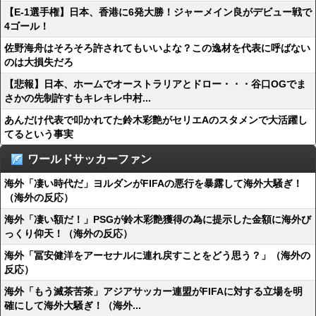
【E-1選手権】日本、香港に6発大勝！ジャーメイン良がデビュー戦で
4ゴール！
佐野海舟はそろそろ許されてもいいよな？この逸材を代表に呼ばない
のは大損失だろ
【悲報】日本、ホームでオーストラリアとドロー・・・谷口OGでま
さかの先制許すもキレキレ中村...
あんだけ代表で叩かれてた鈴木彩艶がセリエAのスタメンで大活躍し
てるという事実
ワールドサッカーファン
海外「凄い時代だ」ヨルダンがFIFAの悪行を暴露して海外大騒ぎ！
（海外の反応）
海外「凄い額だ！」PSGが鈴木彩艶獲得の為に提示した金額に海外び
っくり仰天！（海外の反応）
海外「冨安健洋をアーセナルに連れ戻すことをどう思う？」（海外の
反応）
海外「もう滅茶苦茶」アジアサッカー連盟がFIFAに対する立場を明
確にして海外大騒ぎ！（海外...