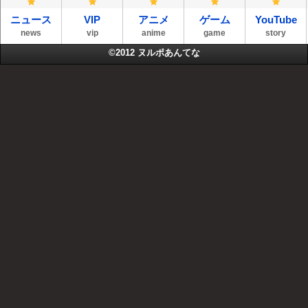
ニュース
VIP
アニメ
ゲーム
YouTube
news
vip
anime
game
story
©2012
ヌルポあんてな