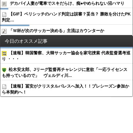
デカパイ人妻が電車でスキだらけ、痴●︎やめられない沼ハマり
【GIF】ペリシッチのハンド判定は誤審？妥当？ 勝敗を分けたPK
判定…
「Ｗ杯が次のサッカー決める」主流はカウンターか
今日のオススメ記事
【速報】韓国警察、大韓サッカー協会を家宅捜索 代表監督選考巡
り ・・・
松木安太郎、Jリーグ監督再チャレンジに意欲「一応ライセンス
も持っているので」 ヴェルディ川...
【速報】冨安がクリスタルパレスへ加入！！プレシーズン参加か
ら本契約へ！