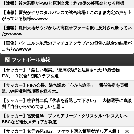
【速報】鈴木彩艶がPSGと原則合意！約70億の移籍金となる模様
【速報】冨安がクリスタルパレスで試合出場！このまま内定の声が上
がっている模様wwwww
【速報】鎌田大地サウジからの高額オファーを親に反対され断ってい
たwwwww
【画像】バイエルン地元のアマチュアクラブとの恒例の試合の結果が
こちらwwwww
フットボール速報
【サッカー】「厳しい現実」“超高校級”と注目された19歳怪物
FW、“０試合”で英クラブを退...
【サッカー】FIFA会長、過ち認め「心から謝罪」 留任決定を英報
道…W杯権利売却案を巡る大...
【サッカー】柱谷哲二氏「代表を辞退して下さい」 大物選手に直談
判「自分からやめてほしいと思...
【サッカー】冨安健洋 プレミアリーグ・クリスタルパレス入りへ
BBCなど複数メディアが報道...
【サッカー】女子W杯2027、チケット購入希望者が73万人超！ 大