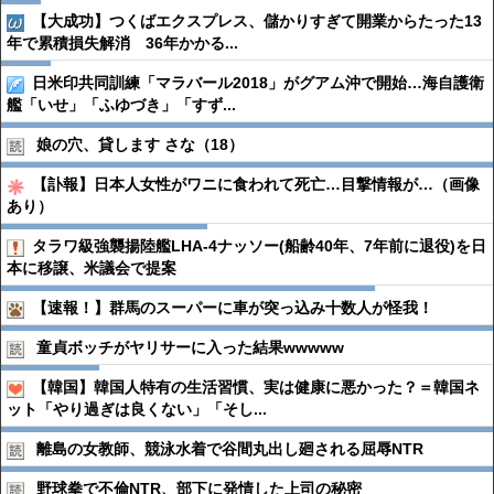
【大成功】つくばエクスプレス、儲かりすぎて開業からたった13
年で累積損失解消 36年かかる...
日米印共同訓練「マラバール2018」がグアム沖で開始…海自護衛
艦「いせ」「ふゆづき」「すず...
娘の穴、貸します さな（18）
【訃報】日本人女性がワニに食われて死亡…目撃情報が…（画像
あり）
タラワ級強襲揚陸艦LHA-4ナッソー(船齢40年、7年前に退役)を日
本に移譲、米議会で提案
【速報！】群馬のスーパーに車が突っ込み十数人が怪我！
童貞ボッチがヤリサーに入った結果wwwww
【韓国】韓国人特有の生活習慣、実は健康に悪かった？＝韓国ネ
ット「やり過ぎは良くない」「そし...
離島の女教師、競泳水着で谷間丸出し廻される屈辱NTR
野球拳で不倫NTR、部下に発情した上司の秘密