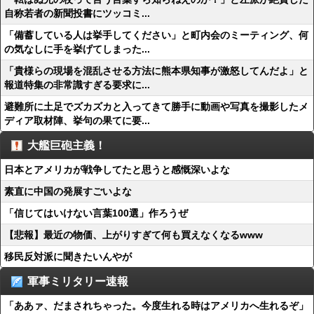
自称若者の新聞投書にツッコミ...
「備蓄している人は挙手してください」と町内会のミーティング、何
の気なしに手を挙げてしまった...
「貴様らの現場を混乱させる方法に熊本県知事が激怒してんだよ」と
報道特集の非常識すぎる要求に...
避難所に土足でズカズカと入ってきて勝手に動画や写真を撮影したメ
ディア取材陣、挙句の果てに要...
大艦巨砲主義！
日本とアメリカが戦争してたと思うと感慨深いよな
素直に中国の発展すごいよな
「信じてはいけない言葉100選」作ろうぜ
【悲報】最近の物価、上がりすぎて何も買えなくなるwww
移民反対派に聞きたいんやが
軍事ミリタリー速報
「ああァ、だまされちゃった。今度生れる時はアメリカへ生れるぞ」