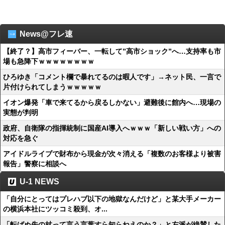
News@フレ速
【終了？】高市フィーバー、一転して”高市ショック”へ…支持率も市
場も急降下ｗｗｗｗｗｗｗｗ
ひろゆき「コメント欄で暴れてるのは暇人です」→ネット民、一言で
片付けられてしまうｗｗｗｗｗ
イオン爆発「車で来てるから戻るしかない」避難後に館内へ…現場の
実態が判明
政府、自衛隊の指揮統制に国産AI導入へｗｗｗ「新しい戦い方」への
対応を急ぐ
アイドルライブで財布から現金が次々消える「複数のお客様より被害
報告」警察に相談へ
U-1 NEWS
「自分にとってはプレハブ以下の地獄なんだけど」と某大手メーカー
の横浜本社にツッコミ殺到、オ...
「転ばぬ先の杖って言う言葉すら知らねえのか？」と左派が絶賛した