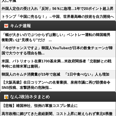
人に半減
外国人定住の受け入れ「反対」56％に急増…1年で20ポイント超上昇
トランプ「中国に売るな！」→中国、世界最高峰の技術を自力開発へ
キムチ速報
「幅が大きいのでぶつからずは難しい」ベントレー運転の韓国籍男
衝動買いは“見積もり”だけ ...
「今がチャンスですよ」韓国人YouTuberが日本の飲食チェーンが韓
国で大ウケする理由を熱...
米国、パトリオット在庫1700基未満…米政府関係者「北朝鮮との戦
争時に在韓米軍は脆弱」
韓国人のキムチ消費量が15年で急減 「1日中食べない」人も増加
【大阪高裁】在日コリアンへの名誉棄損、泉南市議に再び賠償命令
SNS投稿、攻撃誘発の危険指...
なんJ政治ネタまとめ
【悲報】靖国神社、恒例の軍服コスプレ禁止に
高市政権に媚びてきた産経新聞、コスト上昇に耐えられず東北6県撤