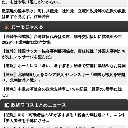
た。もはや取り返しがつかない...
激震地の熊本県氷川町に共産党、社民党、立憲民政党等の左派の救援
は影すら見えず。住民苦言
おーるじゃんる
【長崎平和式典】台湾駐日代表は欠席、非外交団扱いに抗議※今年
2026年も北朝鮮は送付対象
【速報】韓国サッカー協会審判部関係者、責任転嫁「外国人審判たち
が先にマッサージを望んだ」
【速報】ホームレス「暑い、暑すぎる」酷暑で空港に集結※なお韓国
【速報】北朝鮮5万人をロシア派兵 ゼレンスキー「韓国も徴兵を寄越
せ、北朝鮮兵と戦え」
【緊急】中道改革連合の政党支持率1.7％を記録「野党の6番手に沈
む」
政経ワロスまとめニュース
【悲報】X民「高市総理のSPが多すぎる！税金の無駄遣い！」→ ﾈｯﾄ
「要人警護を手薄にさせ...