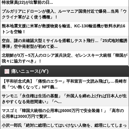
特攻隊員(22)が出撃前の日...
ブルガリアにドローンが侵入、ルーマニア国境付近で爆発…当局「ウ
クライナ軍がよく使う機種」！
熊本地震支援に米軍が救援物資を輸送、KC-130輸送機が飲料水約16
トンを空輸！
空自、謎の未確認大型ミサイルを搭載しテスト飛行…「25式地対艦誘
導弾」空中発射型が初めて姿...
北朝鮮が3万～5万人のロシア派兵決定、ゼレンスキー大統領「韓国が
我々に協力すべき」！
痛いニュース(ﾉ∀`)
【平和祈念式典】「痛恨のエラー」平和宣言一文読み飛ばし…長崎市
長「つい熱くなって」NPT義...
サンモニ「永住権は生活の基盤」「外国人を締め上げれば日本人が生
きやすくなる発想間違い」「ヘ...
マスゴミ「韓国大統領の公用車は6000万円で安全装備！」「高市の
公用車は3000万円で贅沢...
小沢一郎氏「絶対に総理にしてはいけない人物を、総理にしてしまっ