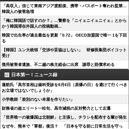
「高収入」信じて東南アジア渡航後、携帯・パスポート奪われ監禁…
韓国人の被害急増
「俺に韓国語で話すのか？」…警察を「ニイェニイェニイェ」とから
かう韓国滞在外国人の投稿動画...
韓国で出生率が過去最低を更新「0.72」 OECD加盟国で唯一 1を下回
る
【韓国】ユン大統領「交渉や妥協はしない」 研修医集団ボイコット
受け
徴用被害者遺族、不二越の株主総会に出席 謝罪と賠償求める
日本第一！ニュース録
蓮舫氏「高市首相は歯科受診を8月6日（原爆の日）を避けて行くべき
お立場ではないでしょうか」
小学教師「差別のない本屋を作りたい」
財務省の超エリート一松旬、高市減税の反対勢力として左遷
「世界唯一の被爆国は北朝鮮」と主張し、チラシを配布する輩が発生
なぜ今、熊本で「軍都」復活？ 「日本を守る前に日常生活を守っ