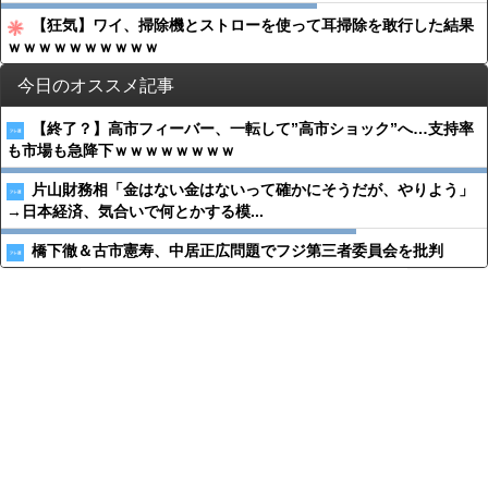
【狂気】ワイ、掃除機とストローを使って耳掃除を敢行した結果
ｗｗｗｗｗｗｗｗｗｗ
今日のオススメ記事
【終了？】高市フィーバー、一転して”高市ショック”へ…支持率
も市場も急降下ｗｗｗｗｗｗｗｗ
片山財務相「金はない金はないって確かにそうだが、やりよう」
→日本経済、気合いで何とかする模...
橋下徹＆古市憲寿、中居正広問題でフジ第三者委員会を批判