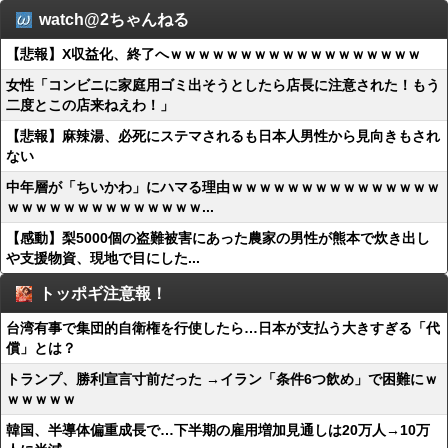
watch@2ちゃんねる
【悲報】X収益化、終了へｗｗｗｗｗｗｗｗｗｗｗｗｗｗｗｗｗｗ
女性「コンビニに家庭用ゴミ出そうとしたら店長に注意された！もう
二度とこの店来ねえわ！」
【悲報】麻辣湯、必死にステマされるも日本人男性から見向きもされ
ない
中年層が「ちいかわ」にハマる理由ｗｗｗｗｗｗｗｗｗｗｗｗｗｗｗ
ｗｗｗｗｗｗｗｗｗｗｗｗｗｗ...
【感動】梨5000個の盗難被害にあった農家の男性が熊本で炊き出し
や支援物資、現地で目にした...
トッポギ注意報！
台湾有事で集団的自衛権を行使したら…日本が支払う大きすぎる「代
償」とは？
トランプ、勝利宣言寸前だった →イラン「条件6つ飲め」で困難にｗ
ｗｗｗｗｗ
韓国、半導体偏重成長で…下半期の雇用増加見通しは20万人→10万