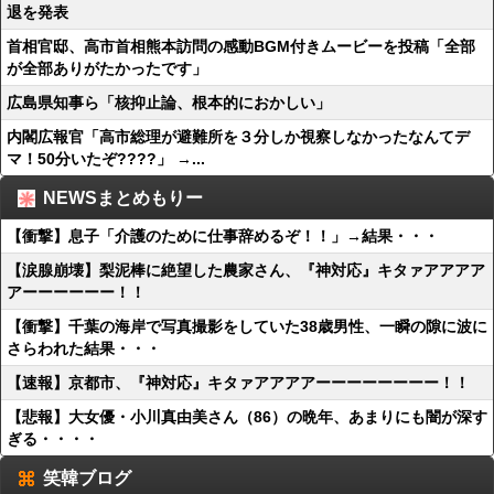
退を発表
首相官邸、高市首相熊本訪問の感動BGM付きムービーを投稿「全部
が全部ありがたかったです」
広島県知事ら「核抑止論、根本的におかしい」
内閣広報官「高市総理が避難所を３分しか視察しなかったなんてデ
マ！50分いたぞ????」 →...
NEWSまとめもりー
【衝撃】息子「介護のために仕事辞めるぞ！！」→結果・・・
【涙腺崩壊】梨泥棒に絶望した農家さん、『神対応』キタァアアアア
アーーーーーー！！
【衝撃】千葉の海岸で写真撮影をしていた38歳男性、一瞬の隙に波に
さらわれた結果・・・
【速報】京都市、『神対応』キタァアアアアーーーーーーーー！！
【悲報】大女優・小川真由美さん（86）の晩年、あまりにも闇が深す
ぎる・・・・
笑韓ブログ