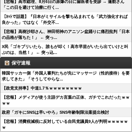
【悲報】高市総理、8月6日の原爆の日に歯医者を受診 → 蓮舫さん
「この日を避けて治療に行く...
【ﾈｯﾄで話題】『日本がミサイルを撃ち込まれても「武力強化すれば
良かった」ではなく「外交不...
【悲報】高樹沙耶さん、神田明神のアニソン盆踊りに痛烈批判「日本
の品格が落ちた！」 ← 突っ...
X民「ゴキブリいたら、誰もが叩く！高市早苗がいたら出ていけと叫
ぶのは、当然！」 ← 突っ込...
保守速報
韓国サッカー側「外国人審判たちが先にマッサージ（性的接待）を要
求してきた」「そうしてやらな...
【政党支持率】中道1.7％ｗｗｗｗｗｗｗｗ
【悲報】メディアが使う主語デカ言葉の正体、ガチでこれだったｗｗ
ｗｗ
政府「ガキにSNSは早いやろ」SNS年齢制限法案提出検討
【悲報】消費税減税に反対している自民党議員9人が判明ｗｗｗｗｗ
ｗ