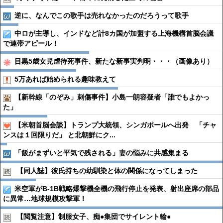
逆に、なんでこの歌手は売れなかったのだろうって歌手
中ロが主導し、インドなど計8カ国が加盟する上海機構首脳会議
で連帯アピール！
目黒5歳女児虐待死事件、新たな新事実判明・・・（画像あり）
5万あれば始められる趣味教えて
【新幹線「のぞみ」刺傷事件】小島一朗容疑者「誰でもよかっ
た」
【米朝首脳会談】トランプ大統領、シンガポールへ出発 「チャ
ンスは１回限りだ」 と北朝鮮にク...
「飯がまずいと平気で残される」妻の悩みに共感集まる
【同人誌】彼氏持ちの幼馴染と体の関係になってしまった
米空軍がB-1B戦略爆撃機全機の飛行停止を発表、射出座席の部品
に異常…地球規模攻撃軍！
【閲覧注意】制服女子、痴●︎集団でサイレント輪●︎