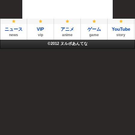
ニュース
VIP
アニメ
ゲーム
YouTube
news
vip
anime
game
story
©2012
ヌルポあんてな