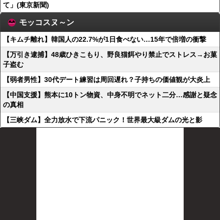
て」(東京新聞)
モッコスヌ～ン
【キムチ離れ】韓国人の22.7%が1日食べない…15年で倍増の衝撃
【万引き逮捕】48歳ひきこもり、野良猫餌やり禁止でストレス→お菓
子盗む
【弱者男性】30代デート練習は周回遅れ？子持ちの価値観が大炎上
【中国支援】熊本に10トン物資、中身不明でネット二分…感謝と疑念
の真相
【三峡ダム】全力放水で下流パニック！世界最大級ダムの光と影