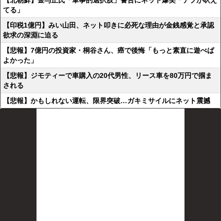
【北朝鮮】金与正氏「軍事的選択肢」警告にネット爆笑「デブが吠え
てる」
【印税1億円】みい山田、ネット叩きに必死な理由が金銭感覚と承認
欲求の深淵に迫る
【悲報】7億円の投資家・桐谷さん、癌で後悔「もっと素直に遊べば
よかった」
【悲報】ジモティーで車購入の20代男性、リース車を80万円で掴ま
される
【悲報】かもしれない運転、限界突破…ガキミサイルにネット震撼