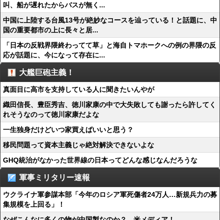
叫、船が遅れたからバスが無く...
中国に上陸する台風13号が絶妙なコースを辿っている！と話題に、中
国の重要都市の上に長々と居...
「日本の反戦界隈終わってて草」と海自トマホークへの例の界隈の反
応が話題に、今になって存在に...
大艦巨砲主義！
真面目に高市を支持している人に聞きたいんやが
織田信長、豊臣秀吉、徳川家康の中で大失敗しても謝ったら許してく
れそうなのって徳川家康だよな
一生独身だけどいつ家買えばいいと思う？
移民問題って資本主義じゃ絶対解決できないよな
GHQ統治がなかった世界線の日本ってどんな感じなんだろうな
軍事ミリタリー速報
ウクライナ軍参謀本部「今年のロシア軍死傷者24万人…新規兵力の募
集規模を上回る」！
なぜこんなに多くの物が中国製なのか？…米メディア！