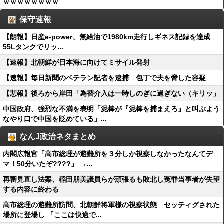
ｗｗｗｗｗｗｗｗ
保守速報
【朗報】日産e-power、無給油で1980km走行しギネス記録を達成
55Lタンクでリッ...
【速報】北朝鮮が日本海に向けてミサイル発射
【速報】毎日新聞のベテラン記者を逮捕 包丁で夫を脅した容疑
【悲報】後ろから岸田「為替介入は一時しのぎに過ぎない（キリッ」
中国政府、強烈な不満を表明「泥棒が『泥棒を捕まえろ』と叫ぶよう
なやり口で中国を貶めている」...
なんJ政治ネタまとめ
内閣広報官「高市総理が避難所を３分しか視察しなかったなんてデ
マ！50分いたぞ????」 →...
再審見直し法案、稲田朋美議員らが頑張るも敗北し冤罪当事者が失望
する内容に終わる
高市総理の避難所訪問、北朝鮮将軍様の視察状態 セッティグされた
場所に登場し 「ここは快適で...