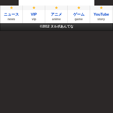
ニュース
VIP
アニメ
ゲーム
YouTube
news
vip
anime
game
story
©2012
ヌルポあんてな