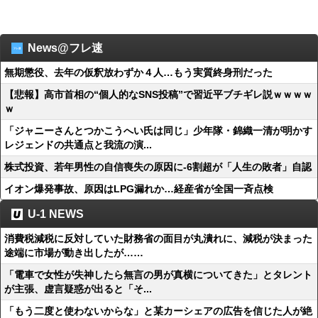
News@フレ速
無期懲役、去年の仮釈放わずか４人…もう実質終身刑だった
【悲報】高市首相の“個人的なSNS投稿”で習近平ブチギレ説ｗｗｗｗ
ｗ
「ジャニーさんとつかこうへい氏は同じ」少年隊・錦織一清が明かす
レジェンドの共通点と我流の演...
株式投資、若年男性の自信喪失の原因に-6割超が「人生の敗者」自認
イオン爆発事故、原因はLPG漏れか…経産省が全国一斉点検
U-1 NEWS
消費税減税に反対していた財務省の面目が丸潰れに、減税が決まった
途端に市場が動き出したが……
「電車で女性が失神したら無言の男が真横についてきた」とタレント
が主張、虚言疑惑が出ると「そ...
「もう二度と使わないからな」と某カーシェアの広告を信じた人が絶