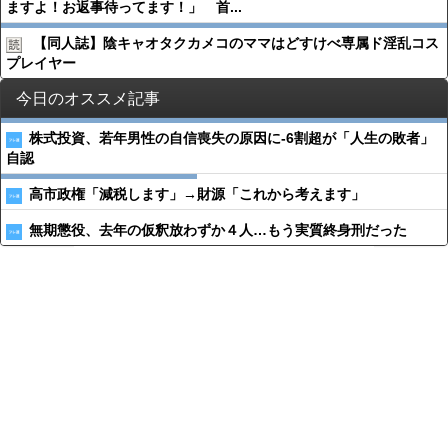
ますよ！お返事待ってます！」 首...
【同人誌】陰キャオタクカメコのママはどすけべ専属ド淫乱コス
プレイヤー
今日のオススメ記事
株式投資、若年男性の自信喪失の原因に-6割超が「人生の敗者」
自認
高市政権「減税します」→財源「これから考えます」
無期懲役、去年の仮釈放わずか４人…もう実質終身刑だった