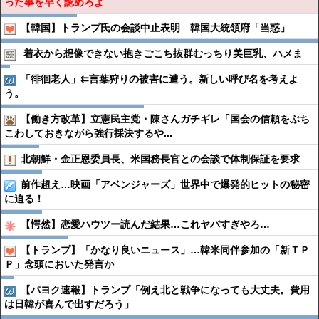
った事を早く認めろよ
【韓国】トランプ氏の会談中止表明 韓国大統領府「当惑」
着衣から想像できない抱きごこち抜群むっちり美巨乳、ハメま
「徘徊老人」⇇言葉狩りの被害に遭う。新しい呼び名を考えよ
う。
【働き方改革】立憲民主党・陳さんガチギレ「国会の信頼をぶち
こわしておきながら強行採決するや...
北朝鮮・金正恩委員長、米国務長官との会談で体制保証を要求
前作超え…映画「アベンジャーズ」世界中で爆発的ヒットの秘密
に迫る！
【愕然】恋愛ハウツー読んだ結果…これヤバすぎやろ…
【トランプ】「かなり良いニュース」…韓米同伴参加の「新ＴＰ
Ｐ」念頭においた発言か
【パヨク速報】トランプ「例え北と戦争になっても大丈夫。費用
は日韓が喜んで出すだろう」