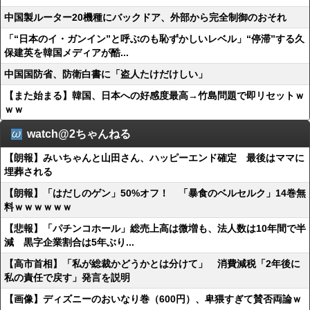
中国製ルーター20機種にバックドア、外部から完全制御のおそれ
「“日本のイ・ガンイン”と呼ぶのも恥ずかしいレベル」“停滞”する久
保建英を韓国メディアが酷...
中国国防省、防衛白書に「盗人たけだけしい」
【また始まる】韓国、日本への好感度最高→竹島問題で即リセットｗ
ｗｗ
watch@2ちゃんねる
【朗報】みいちゃんと山田さん、ハッピーエンド確定 最後はママに
埋葬される
【朗報】「はだしのゲン」50%オフ！ 「暴食のベルセルク」14巻無
料ｗｗｗｗｗｗ
【悲報】「パチンコホール」総売上高は微増も、法人数は10年間で半
減 黒字企業割合は5年ぶり...
【高市首相】「私が総裁かどうかとは分けて」 消費減税「2年後に
私の責任で戻す」発言を説明
【画像】ディズニーのおいなり巻（600円）、卑猥すぎて賛否両論ｗ