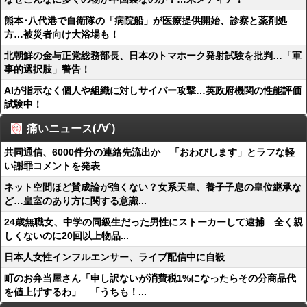
熊本･八代港で自衛隊の「病院船」が医療提供開始、診察と薬剤処
方…被災者向け大浴場も！
北朝鮮の金与正党総務部長、日本のトマホーク発射試験を批判…「軍
事的選択肢」警告！
AIが指示なく個人や組織に対しサイバー攻撃…英政府機関の性能評価
試験中！
痛いニュース(ﾉ∀`)
共同通信、6000件分の連絡先流出か 「おわびします」とラフな軽
い謝罪コメントを発表
ネット空間ほど賛成論が強くない？女系天皇、養子子息の皇位継承な
ど…皇室のあり方に関する意識...
24歳無職女、中学の同級生だった男性にストーカーして逮捕 全く親
しくないのに20回以上物品...
日本人女性インフルエンサー、ライブ配信中に自殺
町のお弁当屋さん「申し訳ないが消費税1%になったらその分商品代
を値上げするわ」 「うちも！...