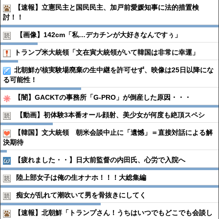
【速報】立憲民主と国民民主、加戸前愛媛知事に法的措置検
討！！
【画像】142cm「私…デカチンが大好きなんですぅ」
トランプ米大統領「文在寅大統領がいて韓国は非常に幸運」
北朝鮮が核実験場廃棄の生中継を許可せず、映像は25日以降にな
る可能性！
【闇】GACKTの事務所「G-PRO」が倒産した原因・・・
【動画】初体験3本番オール顔射、美少女が何度も絶頂スペシ
【韓国】文大統領 朝米会談中止に「遺憾」＝直接対話による解
決期待
【疲れました・・】日大前監督の内田氏、心労で入院へ
陸上部女子は俺の生オナホ！！！大総集編
痴女が乱れて潮吹いて男を骨抜きにしてく
【速報】北朝鮮「トランプさん！うちはいつでもどこでも会談し