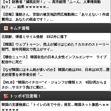
【ｗ】財務省「減税反対！」 → 高市総理「ふ～ん、人事権発動
ね？」 → 結果 ｗｗｗｗｗｗ...
【悲報】蓮舫さん、官邸の被災地訪問広報動画に「ありえない！作成
費用は、あなたの税金です！」...
キムチ速報
北朝鮮、弾道ミサイル発射 EEZ外に落下
【韓国】ウェブトゥーン、売上が減りはじめた？カカオのストーリー
部門、前年同期比で売上がマイ...
【聯合ニュース】 韓国在住の日本人女性インフルエンサー ライブ
配信中に死亡
【なぜ韓国にはキム姓が多いのか】 韓国の姓は250、日本は30万…歴
史的背景を米学者分析「...
【MLB】“韓国のイチロー”イ・ジョンフが痛恨ミス 9回2死からま
さか…サヨナラ負けに動け...
トッポギ注意報！
韓国の支援物資に「トイレの水で十分」発言…韓国ネット激怒へｗｗ
ｗｗｗｗｗ