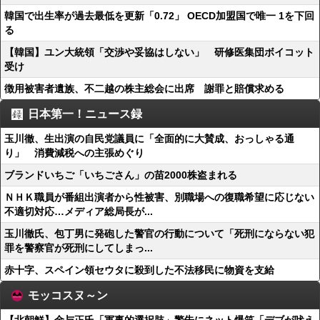
韓国で出生率が過去最低を更新「0.72」 OECD加盟国で唯一 1を下回
る
【韓国】ユン大統領「交渉や妥協はしない」 研修医集団ボイコット
受け
徴用被害者遺族、不二越の株主総会に出席 謝罪と賠償求める
日本第一！ニュース録
玉川徹、生出演の自民党議員に「全面的に大賛成、おっしゃる通
り」 消費減税への主張めぐり
ブランドいちご「いちごさん」の苗2000株盗まれる
ＮＨＫ職員が番組出演者から性被害、別職場への復職希望に応じない
不適切対応…メディア総局長が...
玉川徹氏、包丁男に発砲した警官の行動について「死刑にならない犯
罪を警察官が死刑にしてしまっ...
赤十字、スペイン領セウタに殺到した不法移民に物資を支給
モッコスヌ～ン