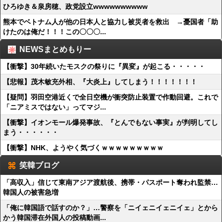
ひろゆき＆泉房穂、政党設立wwwwwwwwww
熊本でベトナム人が他の日本人と協力し被災者を救出 →憂国者「助
けたのは俺だ！！！この〇〇〇...
NEWSまとめもりー
【衝撃】30年続いたモスクの祭りに『異変』が起こる・・・・・
【悲報】茂木敏充外相、『大炎上』してしまう！！！！！！！
【疑問】羽田空港近くで全日空機が衝突防止装置で作動回避。これで
「ニアミスではない」ってマジ...
【衝撃】イオンモール爆発事故、『とんでもない事実』が判明してし
まう・・・・・・
【衝撃】NHK、ようやく気づくｗｗｗｗｗｗｗｗｗ
笑韓ブログ
「高収入」信じて東南アジア渡航後、携帯・パスポート奪われ監禁…
韓国人の被害急増
「俺に韓国語で話すのか？」…警察を「ニイェニイェニイェ」とから
かう韓国滞在外国人の投稿動画...