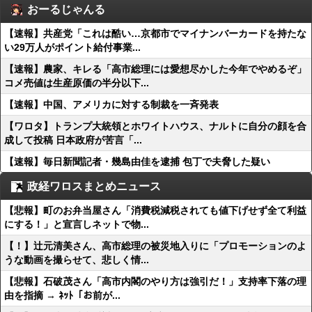
おーるじゃんる
【速報】共産党「これは酷い…京都市でマイナンバーカードを持たな
い29万人がポイント給付事業...
【速報】農家、キレる「高市総理には愛想尽かした今年でやめるぞ」
コメ売値は生産原価の半分以下...
【速報】中国、アメリカに対する制裁を一斉発表
【ワロタ】トランプ大統領とホワイトハウス、ナルトに自分の顔を合
成して投稿 日本政府が苦言「...
【速報】毎日新聞記者・幾島由佳を逮捕 包丁で夫脅した疑い
政経ワロスまとめニュース
【悲報】町のお弁当屋さん「消費税減税されても値下げせず全て利益
にする！」と宣言しネットで物...
【！】辻元清美さん、高市総理の被災地入りに「プロモーションのよ
うな動画を撮らせて、悲しく情...
【悲報】石破茂さん「高市内閣のやり方は強引だ！」支持率下落の理
由を指摘 → ﾈｯﾄ「お前が...