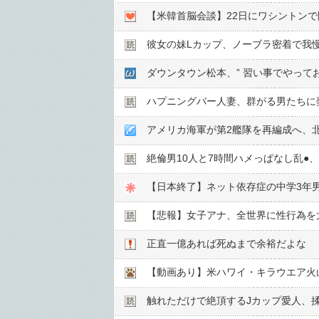
彼女の妹Lカップ、ノーブラ密着で我
ダウンタウン松本、” 習い事でやって
ハプニングバー人妻、群がる男たちに
アメリカ海軍が第2艦隊を再編成へ、
絶倫男10人と7時間ハメっぱなし乱●︎、
【日本終了】ネット依存症の中学3年
【悲報】女子アナ、全世界に性行為を
正直一億あれば死ぬまで余裕だよな
【動画あり】米ハワイ・キラウエア火
触れただけで絶頂するJカップ愛人、