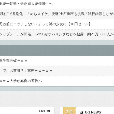
る統一朝鮮・金正恩大統領誕生へ
移住”で差別化…「めちゃイケ」後継“土8”重圧も挑戦「試行錯誤しなが
死ぬ前にエッチしない？」って謎の少女に【10円セール】
ップデー」が開催、F-35Bがホバリングなどを披露…約21万5000人
過半数突破ｗｗｗ
「で、お前誰？」状態ｗｗｗｗｗ
ｗｗｗ大学が異例の警告へ
6436
2
U-1 NEWS