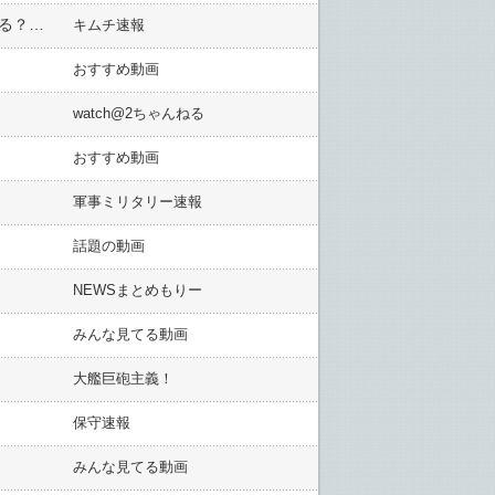
【米韓首脳会談】22日にワシントンで開催＝「文大統領の政治手腕は素晴らしい」「北朝鮮の核は結局どうなる？」―韓国ネット
キムチ速報
おすすめ動画
watch@2ちゃんねる
おすすめ動画
軍事ミリタリー速報
話題の動画
NEWSまとめもりー
みんな見てる動画
大艦巨砲主義！
保守速報
みんな見てる動画