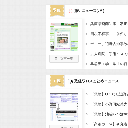
5
痛いニュース(ﾉ∀`)
7
政経ワロスまとめニュース