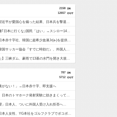
2158
12657
【速報】習近平が愛国心を煽った結果、日本兵を撃退する「抗日テーマパーク」が各地で人気 1000人超が軍服姿で一斉突撃！
習近平政権｢日本に行くな｣国民「はい」→スシロー14時間待ちｗ
【速報】日本赤十字社、韓国に超希少血液Jr(a-)を提供「韓国内では適合する血液を確保できなかった」※今回で4回目
【速報】韓国サッカー協会『すでに時効だ』、外国人審判らへ性的接待疑惑→ロンドン五輪は銅メダルはく奪の可能性「審判の国籍は日本、UAE、イラン」
【おわった】三峡ダム、豪雨で13基の水門を開き大規模放流開始か 下流の工場地帯に洪水流入で崩壊はじまる
787
5712
液がない！」→日本赤十字、即支援へ
中国さん、日本のトマホーク発射実験に効きまくってしまうｗｗｗｗｗ
理」日本人、ついに外国人受け入れ拒否へ…
【衝撃】日本人女性、YG本社をゴルフクラブでボコボコにして現行犯逮捕ｗｗｗ