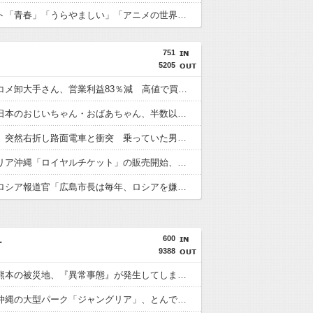
中国ネット「青春」「うらやましい」「アニメの世界が現実に」
751
5205
【悲報】コメ卸大手さん、営業利益83％減 高値で買い込んだ米が売れず「損切り祭り」開幕へ
【朗報】日本のおじいちゃん・おばあちゃん、半数以上がSNSを使いこなしていたｗｗｗｗｗ
【鹿児島】突然右折し路面電車と衝突 乗っていた男女3人は車を放置しダッシュで逃走中
ジャングリア沖縄「ロイヤルチケット」の販売開始、大人29,700円にｗｗｗｗｗｗｗｗｗ
【悲報】ロシア報道官「広島市長は毎年、ロシアを嫌悪する『偽りの呪文』を繰り返し、日本人をゾンビ化させている」と主張
600
ー
9388
【悲報】熊本の被災地、『異常事態』が発生してしまう！！！！！！！！
【物議】沖縄の大型パーク「ジャングリア」、とんでもない物を投入してしまう！！！！！