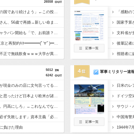
26558
大竹しのぶ「戦争放棄の国であり続けよう」←この投稿が話題に
ミッチーこと及川光博さん、56歳で再婚→新しい命まで授かるｗｗｗｗｗ
中道改革連合、全国キャラバン開始も「で、お前誰？」状態ｗｗｗｗｗ
長友、引退撤回！FC東京と再契約ｷﾀ━━━━(ﾟ∀ﾟ)━━━━!!
早大生さん、ポイント不正で無銭飲食ｗｗｗ大学が異例の警告へ
5012
4
軍事ミリタリー速
6242
キャッシュレス派の人が現金のみの店に文句言ってるのってどう思う？
太平洋戦争史振り返ると思ったけど日本より欧米が諸悪の根源やん
日本人「円安はアカン。円高にしろ」←これなんでなんや
共産主義、社会主義「必ず失敗します」資本主義「必ず少子化します」
に負けた理由