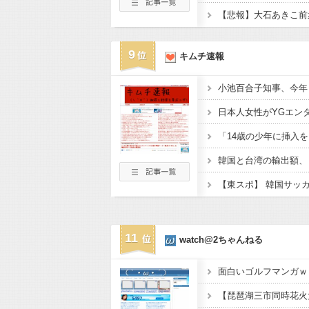
9
キムチ速報
11
watch@2ちゃんねる
面白いゴルフマンガｗ