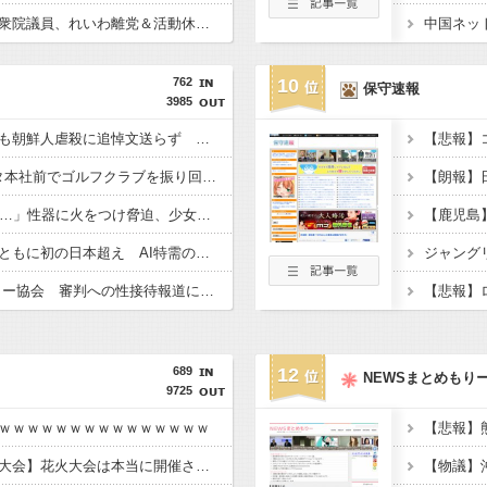
【悲報】大石あきこ前衆院議員、れいわ離党＆活動休止を発表 → 過去の「スジを通す」宣言に】「説明責任どうなった？」とツッコミ殺到 ｗｗｗｗｗｗｗｗｗ
762
10
保守速報
3985
小池百合子知事、今年も朝鮮人虐殺に追悼文送らず 関東大震災「毎年同じ、全ての方を慰霊」
日本人女性がYGエンタ本社前でゴルフクラブを振り回し逮捕…韓国
「14歳の少年に挿入を…」性器に火をつけ脅迫、少女達はモップで…657人が死亡した韓国“最悪の人権侵害”のおぞましすぎる実態
韓国と台湾の輸出額、ともに初の日本超え AI特需の恩恵で差 26年上期
【東スポ】 韓国サッカー協会 審判への性接待報道にＳＮＳ紛糾「徹底追及」「２００２年はどうなの？」
689
12
NEWSまとめもり
9725
ｗｗｗｗｗｗｗｗｗｗｗｗｗｗｗ
【琵琶湖三市同時花火大会】花火大会は本当に開催されるのか…ＨＰで観覧券販売も消防への申請なし、３自治体は「関与してない」と声明