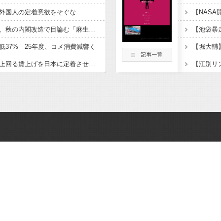
外国人の定着意欲をそぐな
【女性自身】高市首相、秋の内閣改造で目論む「麻生支配からの脱却」…茂木敏充氏も小林鷹之氏もクビ
低37% 25年度、コメ消費減響く
高市総理「物価上昇を上回る賃上げを日本に定着させる」 →国家公務員月給3.51％増へ 地方公務員も追随する見通し