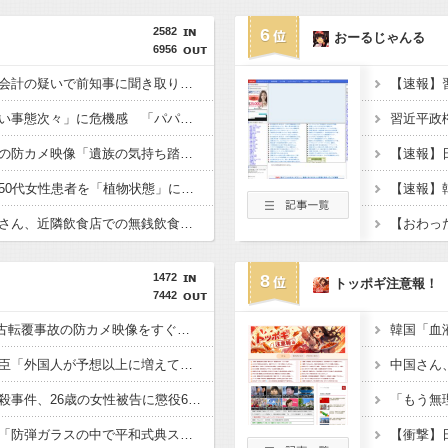
2582
6
おーるじゃんる
6956
兵庫県斎藤知事、不正会計の疑いで前知事に聞き取り調査へ
国税不祥事、「前例ない事態次々」に危機感 「パパ活」、情報漏えいも
デニー、辺野古沖事故の防カメ映像「遺族の気持ち踏まえたものかくみ取り切れず」
京大病院、手術ミスで50代女性患者を「植物状態」に 脳腫瘍摘出手術で腫瘍の無い部位を摘出してしまう
早稲田大学「学生の皆さん、近隣飲食店での無銭飲食はやめてください」
1472
8
トッポギ注意報！
7442
【悲報】Q：なぜ辺野古転覆事故の防カメ映像をすぐに公開しなかったのか？ → 玉城デニー知事の衝撃の回答がコチラ → ｗｗｗｗｗｗｗｗｗｗｗｗｗｗｗ
韓国「血
【悲報】小野田紀美大臣「外国人が予想以上に増えている！」 ← 自民党が自ら受け入れ推進しておいて他人事発言と突っ込み殺到 ｗｗｗｗｗｗｗｗｗｗｗｗｗｗ
【悲報】池袋パパ活刺殺事件、26歳の女性被告に懲役6年「司法の女割」批判が紛糾 → ﾈｯﾄ「ジャンポケ斎藤の罪より軽くて草」ｗｗｗｗｗｗｗｗｗｗｗｗｗｗｗｗ
「もう無
【高市ガーｗ】研究者「防弾ガラスの中で平和式典スピーチした総理がこれまでいたんだろうか？」 → ﾈｯﾄ「あなたの応援してた石破前総理もしてましたよ？」ｗｗｗｗｗ