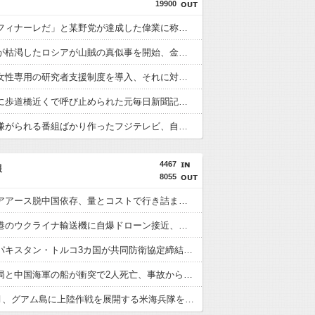
19900
「感動のフィナーレだ」と某野党が達成した偉業に称賛の声が殺到、なんかヒーロー番組の最終回を見ているような気分に……
国家予算が枯渇したロシアが山賊の真似事を開始、金銀貴金属じゃなくて自動車とかってところがリアリティありすぎる……
文科省が女性専用の研究者支援制度を導入、それに対して子育て負担に苦しむ若手男性研究者は……
後輩記者に歩道橋近くで呼び止められた元毎日新聞記者、「元毎日と名乗ってSNSで活動するな」と要求されてしまい……
視聴者に嫌がられる番組ばかり作ったフジテレビ、自業自得すぎる立場に陥ってしまい……
4467
報
8055
日米のレアアース脱中国依存、量とコストで行き詰まり…台湾メディア！
ドイツ空港のウクライナ輸送機に自爆ドローン接近、見つけた空港職員が蹴り落とす…高性能プラスチック爆弾搭載！
サウジ・パキスタン・トルコ3カ国が共同防衛協定締結…「イスラム版NATO」指摘も！
中国海警局と中国海軍の船が衝突で2人死亡、事故から約1年を経て公表…南シナ海でフィリピン船を追跡中！
1944年7月、グアム島に上陸作戦を展開する米海兵隊を空撮！