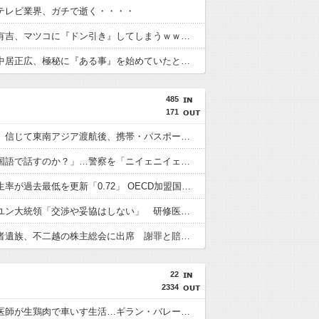
テレビ業界、ガチで逝く・・・・
【衝撃】有吉、マツコに『ドン引き』してしまうｗｗｗｗｗｗｗ
【衝撃】中居正広、極秘に『ある事』を始めていたと判明する・・・
485
171
「高収入」信じて東南アジア渡航後、携帯・パスポート奪われ監禁…韓国人の被害急増
「俺に韓国語で話すのか？」…警察を「ニイェニイェニイェ」とからかう韓国滞在外国人の投稿動画が物議
韓国で出生率が過去最低を更新「0.72」 OECD加盟国で唯一 1を下回る
【韓国】ユン大統領「交渉や妥協はしない」 研修医集団ボイコット受け
徴用被害者遺族、不二越の株主総会に出席 謝罪と賠償求める
22
2334
【悲報】医師が生鶏肉で車いす生活…ギラン・バレー症候群の恐怖