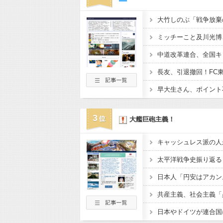
3
大艦巨砲主義！
日本やドイツが連合国