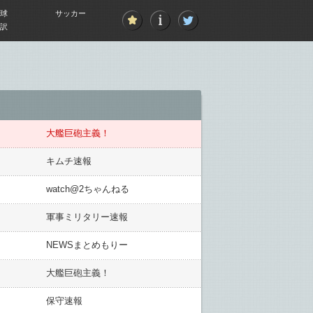
球
サッカー
訳
大艦巨砲主義！
キムチ速報
watch@2ちゃんねる
軍事ミリタリー速報
NEWSまとめもりー
大艦巨砲主義！
保守速報