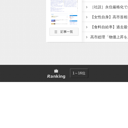
［社説］永住厳格化で
【食料自給率】過去最
1～16位