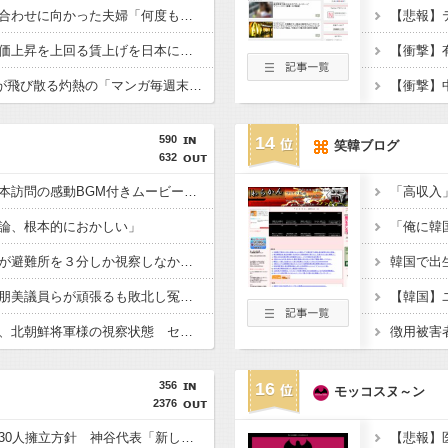
【悲報】結婚式の衣装合わせに向かった夫婦「何度も何度も追突され…何が目的か本当に理解できない」東名高速で続いた約1.7キロの追突
【悲報】
【悲報】高市総理「物価上昇を上回る賃上げを日本に定着させる」 →国家公務員月給3.51％増へ 地方公務員も追随する見通し
【朗報】Amazon、汗が飛び散る灼熱の「マンガ毎週末セール（50%還元）」を開催ｗｗｗｗｗｗｗｗｗｗ
590
14
笑韓ブログ
632
首相官邸、高市首相熊本訪問の感動BGM付きムービーを投稿「全部が全部ありがたかったです」
論、根本的におかしい」
内閣広報官「高市総理が避難所を３分しか視察しなかったなんてデマ！50分いたぞ????」 →しかし事実上の視察は数分で正解
再審見直し法案、稲田朋美議員らが頑張るも敗北し冤罪当事者が失望する内容に終わる
高市総理の避難所訪問、北朝鮮将軍様の視察状態 セッティグされた場所に登場し 「ここは快適で至れり尽くせり、日本人で良かった」と賛美を受ける しかし他の避難所では…
356
16
モッコスヌ～ン
2376
参政党、福岡県議選に30人擁立方針 神谷代表「新しい選択肢を」