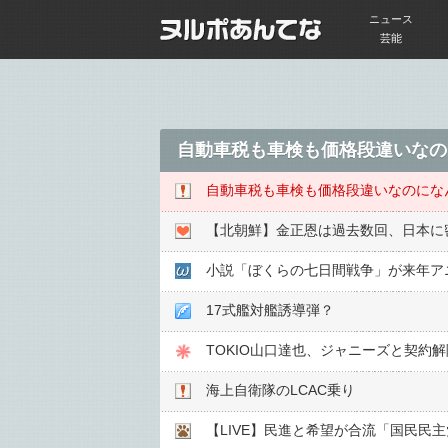
ニュース
芸能
自動車税も車検も価格段違いなの
自動車税も車検も価格段違いなのにな
【北朝鮮】金正恩は過去数回、日本に
小説「ぼくらの七日間戦争」が来年ア
17式艦対艦誘導弾？
TOKIO山口達也、ジャニーズと契約
海上自衛隊のLCAC乗り
【LIVE】民進と希望が合流「国民