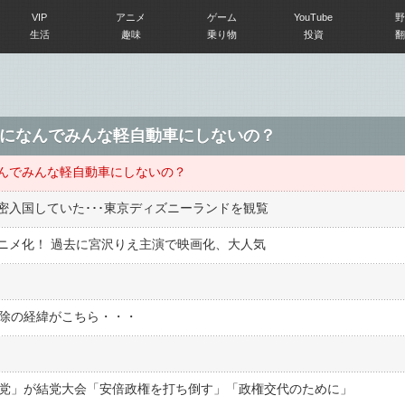
VIP
アニメ
ゲーム
YouTube
野
生活
趣味
乗り物
投資
翻
になんでみんな軽自動車にしないの？
んでみんな軽自動車にしないの？
密入国していた･･･東京ディズニーランドを観覧
ニメ化！ 過去に宮沢りえ主演で映画化、大人気
解除の経緯がこちら・・・
民主党」が結党大会「安倍政権を打ち倒す」「政権交代のために」