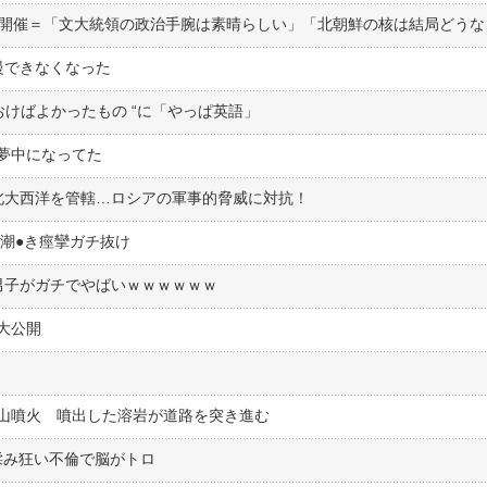
慢できなくなった
おけばよかったもの “に「やっぱ英語」
夢中になってた
北大西洋を管轄…ロシアの軍事的脅威に対抗！
潮●︎き痙攣ガチ抜け
男子がガチでやばいｗｗｗｗｗｗ
大公開
山噴火 噴出した溶岩が道路を突き進む
揉み狂い不倫で脳がトロ