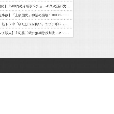
【NASA開発】3,980円の冷感ポンチョ、-15℃の謳い文句にネット騒然
【池袋暴走事故】「上級国民」神話の崩壊！1000ページの法解釈が明かす不逮捕の真実
【堀大輔】筋トレ中「寝たほうが良い」でブチギレ→器具破壊の瞬間
【江別リンチ殺人】主犯格19歳に無期懲役判決、ネット「死刑でいい」と激怒