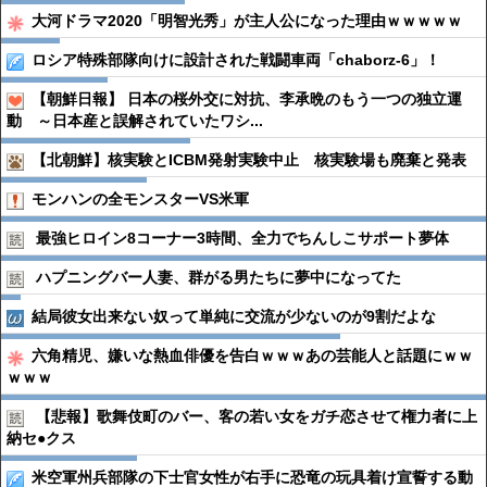
大河ドラマ2020「明智光秀」が主人公になった理由ｗｗｗｗｗ
ロシア特殊部隊向けに設計された戦闘車両「chaborz-6」！
【朝鮮日報】 日本の桜外交に対抗、李承晩のもう一つの独立運
動 ～日本産と誤解されていたワシ...
【北朝鮮】核実験とICBM発射実験中止 核実験場も廃棄と発表
モンハンの全モンスターVS米軍
最強ヒロイン8コーナー3時間、全力でちんしこサポート夢体
ハプニングバー人妻、群がる男たちに夢中になってた
結局彼女出来ない奴って単純に交流が少ないのが9割だよな
六角精児、嫌いな熱血俳優を告白ｗｗｗあの芸能人と話題にｗｗ
ｗｗｗ
【悲報】歌舞伎町のバー、客の若い女をガチ恋させて権力者に上
納セ●︎クス
米空軍州兵部隊の下士官女性が右手に恐竜の玩具着け宣誓する動