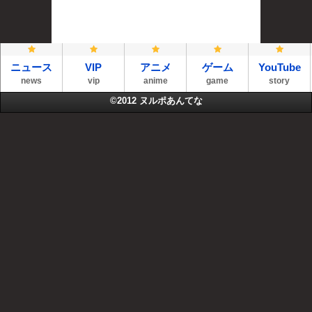
ニュース
VIP
アニメ
ゲーム
YouTube
news
vip
anime
game
story
©2012
ヌルポあんてな