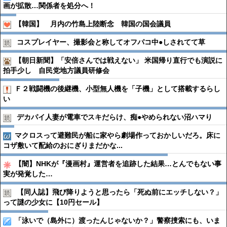
画が拡散…関係者を処分へ！
【韓国】 月内の竹島上陸断念 韓国の国会議員
コスプレイヤー、撮影会と称してオフパコ中●︎しされてて草
【朝日新聞】「安倍さんでは戦えない」 米国帰り直行でも演説に
拍手少し 自民党地方議員研修会
Ｆ２戦闘機の後継機、小型無人機を「子機」として搭載するらし
い
デカパイ人妻が電車でスキだらけ、痴●︎やめられない沼ハマり
マクロスって避難民が船に家やら劇場作っておかしいだろ。床に
コザ敷いて配給のおにぎりまだかな...
【闇】NHKが『漫画村』運営者を追跡した結果…とんでもない事
実が発覚した…
【同人誌】飛び降りようと思ったら「死ぬ前にエッチしない？」
って謎の少女に【10円セール】
「泳いで（島外に）渡ったんじゃないか？」警察捜索にも、いま