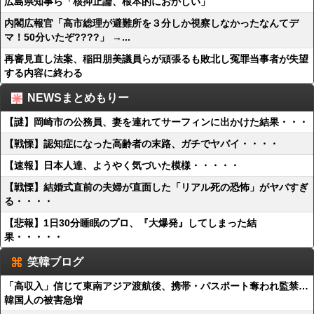
広島県知事ら「核抑止論、根本的におかしい」
内閣広報官「高市総理が避難所を３分しか視察しなかったなんてデ
マ！50分いたぞ????」 →...
再審見直し法案、稲田朋美議員らが頑張るも敗北し冤罪当事者が失望
する内容に終わる
NEWSまとめもりー
【謎】岡崎市の公務員、妻を連れてサーフィンに出かけた結果・・・
【戦慄】認知症になった高齢者の末路、ガチでヤバイ・・・・
【速報】日本人達、ようやく気づいた模様・・・・・
【戦慄】結婚式直前の夫婦が直面した「リアル死の恐怖」がヤバすぎ
る・・・・
【悲報】1日30分睡眠のプロ、『大爆発』してしまった結
果・・・・・
笑韓ブログ
「高収入」信じて東南アジア渡航後、携帯・パスポート奪われ監禁…
韓国人の被害急増