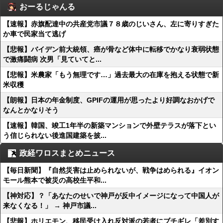
おーるじゃんる
【速報】赤旗配達中の共産党市議７８歳のじいさん、左に寄りすぎた
か車で民家当て逃げ
【悲報】バイデン前大統領、癌が骨など体中に転移でかなり衰弱状態
で激痛闘病 次男「見ていてと...
【悲報】米農家「もう無理です…」過去最大の在庫を抱える状態で新
米収穫
【朗報】日本の年金制度、GPIFの運用が思ったより好調なおかげで
なんとかなりそう
【速報】韓国、竣工1年半の新築マンションで外壁テラスが落下とい
う信じられない後進国建築を披...
政経ワロスまとめニュース
【毎日新聞】『自然災害は止められないが、戦争はめられる』イオン
モール熊本で被災の高校生平和...
【神対応】？「あなたのせいで神戸が反中イメージになって中国人が
来なくなる！」 → 神戸市議...
【悲報】ホリエモン、移民受け入れ反対派の若者にブチギレ「差別す