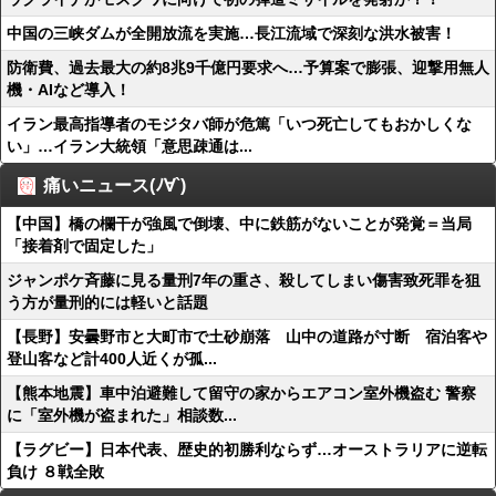
中国の三峡ダムが全開放流を実施…長江流域で深刻な洪水被害！
防衛費、過去最大の約8兆9千億円要求へ…予算案で膨張、迎撃用無人
機・AIなど導入！
イラン最高指導者のモジタバ師が危篤「いつ死亡してもおかしくな
い」…イラン大統領「意思疎通は...
痛いニュース(ﾉ∀`)
【中国】橋の欄干が強風で倒壊、中に鉄筋がないことが発覚＝当局
「接着剤で固定した」
ジャンポケ斉藤に見る量刑7年の重さ、殺してしまい傷害致死罪を狙
う方が量刑的には軽いと話題
【長野】安曇野市と大町市で土砂崩落 山中の道路が寸断 宿泊客や
登山客など計400人近くが孤...
【熊本地震】車中泊避難して留守の家からエアコン室外機盗む 警察
に「室外機が盗まれた」相談数...
【ラグビー】日本代表、歴史的初勝利ならず…オーストラリアに逆転
負け ８戦全敗