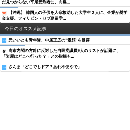
だ見つからない平尾受刑者に、向島...
【沖縄】 韓国人の子供を人命救助した大学生２人に、企業が奨学
金支援。フィリピン・セブ島留学...
今日のオススメ記事
元いいとも青年隊、中居正広の”素顔”を暴露
高市内閣の方針に反対した自民党議員9人のリストが話題に、
「岩屋はどこへ行った？」との指摘も...
さんま「どこでもドア？あれ不便やで」