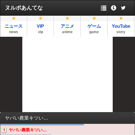
ヌルポあんてな
ニュース
VIP
アニメ
ゲーム
YouTube
news
vip
anime
game
story
ヤバい農業キツい…
ヤバい農業キツい…