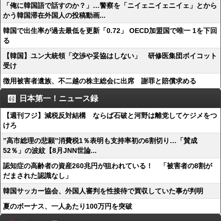
「俺に韓国語で話すのか？」…警察を「ニイェニイェニイェ」とから
かう韓国滞在外国人の投稿動画...
韓国で出生率が過去最低を更新「0.72」 OECD加盟国で唯一 1を下回
る
【韓国】ユン大統領「交渉や妥協はしない」 研修医集団ボイコット
受け
徴用被害者遺族、不二越の株主総会に出席 謝罪と賠償求める
日本第一！ニュース録
【週刊フジ】減税反対結構 ならば石破と河野は離党してケジメをつ
けろ
”高市総理の悲願”消費税1％表明も支持率初の6割切り…「賛成
52％」の波紋【8月JNN世論...
認知症の高齢者の資産260兆円が狙われている！ 「被害者の8割が
だまされた認識なし」
韓国サッカー協会、外国人審判を性接待で買収していた事が判明
夏のボーナス、一人あたり100万円を突破