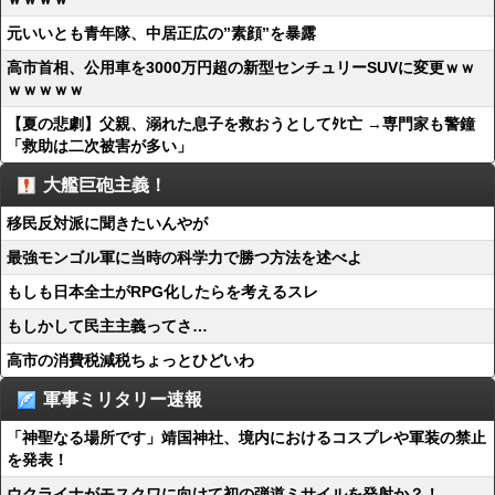
元いいとも青年隊、中居正広の”素顔”を暴露
高市首相、公用車を3000万円超の新型センチュリーSUVに変更ｗｗ
ｗｗｗｗｗ
【夏の悲劇】父親、溺れた息子を救おうとしてﾀﾋ亡 →専門家も警鐘
「救助は二次被害が多い」
大艦巨砲主義！
移民反対派に聞きたいんやが
最強モンゴル軍に当時の科学力で勝つ方法を述べよ
もしも日本全土がRPG化したらを考えるスレ
もしかして民主主義ってさ…
高市の消費税減税ちょっとひどいわ
軍事ミリタリー速報
「神聖なる場所です」靖国神社、境内におけるコスプレや軍装の禁止
を発表！
ウクライナがモスクワに向けて初の弾道ミサイルを発射か？！