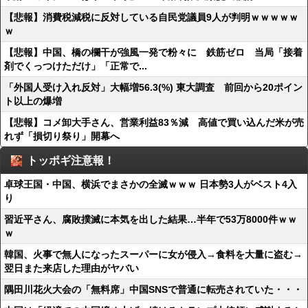
【悲報】消費税減税に反対している自民党議員9人が判明ｗｗｗｗｗ
ｗ
【悲報】中国、橋の欄干が強風一発で粉々に 鉄筋ゼロ 当局「接着
剤でくっつけただけ」「正常で...
「外国人受け入れ反対」大幅増56.3(%) 東大調査 前回から20ポイン
ト以上の爆増
【悲報】コメ卸大手さん、営業利益83％減 高値で買い込んだ米が売
れず「損切り祭り」開幕へ
トッポギ注意報！
卓球王国・中国、横浜でまさかの全滅ｗｗｗ 日本勢3人がベスト4入
り
習近平さん、腐敗撲滅に本気を出した結果…半年で53万8000件ｗｗ
ｗ
韓国、火事で無人になったスーパーに女が侵入→食料を大量に盗む→
翌日また来店した理由がヤバい
隅田川花火大会の「無料席」中国SNSで普通に転売されていた・・・