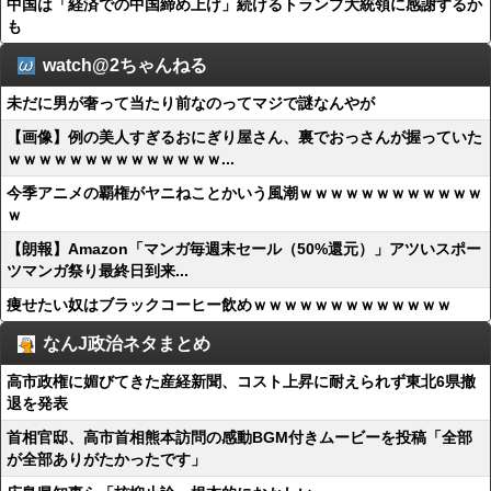
中国は「経済での中国締め上げ」続けるトランプ大統領に感謝するか
も
watch@2ちゃんねる
未だに男が奢って当たり前なのってマジで謎なんやが
【画像】例の美人すぎるおにぎり屋さん、裏でおっさんが握っていた
ｗｗｗｗｗｗｗｗｗｗｗｗｗｗ...
今季アニメの覇権がヤニねことかいう風潮ｗｗｗｗｗｗｗｗｗｗｗｗ
ｗ
【朗報】Amazon「マンガ毎週末セール（50%還元）」アツいスポー
ツマンガ祭り最終日到来...
痩せたい奴はブラックコーヒー飲めｗｗｗｗｗｗｗｗｗｗｗｗｗ
なんJ政治ネタまとめ
高市政権に媚びてきた産経新聞、コスト上昇に耐えられず東北6県撤
退を発表
首相官邸、高市首相熊本訪問の感動BGM付きムービーを投稿「全部
が全部ありがたかったです」