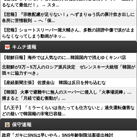
るなんて最低だ！」 → スタ...
【悲報】『宗教配慮が足りない！』へずまりゅう氏の豚汁炊き出しに
各所に苦情殺到 → へ「保...
【悲報】ショートスリーパー堀大輔さん、多数の誹謗中傷で涙が止ま
らなくなってしまう動画がネッ...
キムチ速報
【朝鮮日報】海外では人気なのに…韓国国内で消えゆくキンパ店
北朝鮮が3万～5万人のロシア派兵決定 ゼレンスキー大統領「韓国が
我々に協力すべき」
【産経新聞主張】 佐渡金山 韓国は反日を持ち込むな
【韓国】 火事で避難中に無人のスーパーに侵入し「火事場泥棒」…
捕まると「月経で盗む衝動が」...
【八王子】「ミラーくらいは当たっても仕方ないと」過失運転傷害な
どの疑いで韓国籍の宋竜巳容疑...
保守速報
政府「ガキにSNSは早いやろ」SNS年齢制限法案提出検討