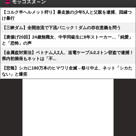
モッコスヌ～ン
【コルク半ヘルメット狩り】暴走族の少年5人と父親を逮捕、因縁つ
け暴行
【三峡ダム】全開放流で下流パニック！ダムの存在意義を問う
【唐揚げ20回】24歳無職女、中学同級生に8年ストーカー…「純愛」
と「恐怖」の声
【金属盗対策法】ベトナム人2人、送電ケーブル2.2トン窃盗で逮捕！
県内初摘発もネットは「不...
【悲報】シカに180万本のヒマワリ全滅→祭り中止、ネット「シカた
ない」と爆笑