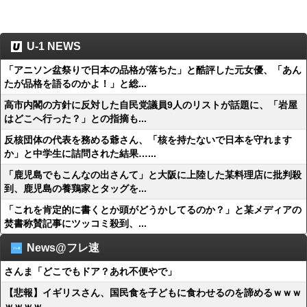
U-1 NEWS
「アニソン盆祭りで日本の品格が落ちた」と酷評した元女優、「あん
たが品格を語るのかよ！」と総...
高市内閣の方針に反対した自民党議員9人のリストが話題に、「岩屋
はどこへ行った？」との指摘も...
反核団体の代表を務める爺さん、「核を持たないで日本を守れます
か」と中学生に詰問された結果…...
「鹿児島でもこんなの出さんて」と大阪に上陸した某料理店に批判殺
到、鹿児島の養鶏家とタッグを...
「これを肯定的に書くとか頭がどうかしてるのか？」と某メディアの
焚書称賛記事にツッコミ殺到、...
News@フレ速
さんま「どこでもドア？あれ不便やで」
【悲報】イギリスさん、国民食を子どもに食わせるのを諦めるｗｗｗ
ｗｗｗｗ