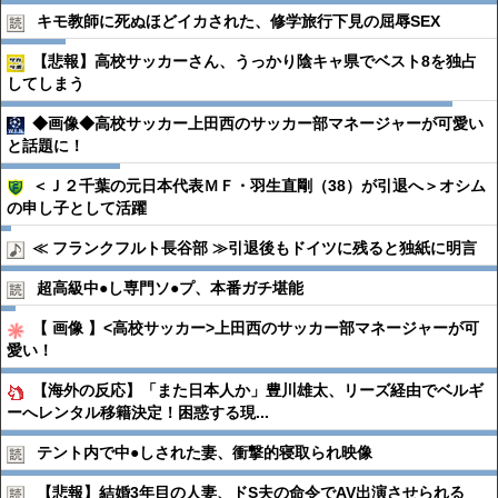
キモ教師に死ぬほどイカされた、修学旅行下見の屈辱SEX
【悲報】高校サッカーさん、うっかり陰キャ県でベスト8を独占
してしまう
◆画像◆高校サッカー上田西のサッカー部マネージャーが可愛い
と話題に！
＜Ｊ２千葉の元日本代表ＭＦ・羽生直剛（38）が引退へ＞オシム
の申し子として活躍
≪ フランクフルト長谷部 ≫引退後もドイツに残ると独紙に明言
超高級中●︎し専門ソ●︎プ、本番ガチ堪能
【 画像 】<高校サッカー>上田西のサッカー部マネージャーが可
愛い！
【海外の反応】「また日本人か」豊川雄太、リーズ経由でベルギ
ーへレンタル移籍決定！困惑する現...
テント内で中●︎しされた妻、衝撃的寝取られ映像
【悲報】結婚3年目の人妻、ドS夫の命令でAV出演させられる