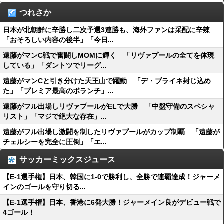
つれさか
日本が北朝鮮に辛勝し二次予選3連勝も、海外ファンは采配に辛辣
「おそろしい内容の後半」「今日...
遠藤がマンC戦で奮闘しMOMに輝く 「リヴァプールの全てを体現
している」「ダントツでリーグ...
遠藤がマンCと引き分けた天王山で躍動 「デ・ブライネ封じ込め
た」「プレミア最高のボランチ」...
遠藤がフル出場しリヴァプールがELで大勝 「中盤守備のスペシャ
リスト」「マジで絶大な存在」...
遠藤がフル出場し激闘を制したリヴァプールがカップ制覇 「遠藤が
チェルシーを完全に圧倒」「エ...
サッカーミックスジュース
【E-1選手権】日本、韓国に1-0で勝利し、全勝で連覇達成！ジャーメ
インのゴールを守り切る...
【E-1選手権】日本、香港に6発大勝！ジャーメイン良がデビュー戦で
4ゴール！