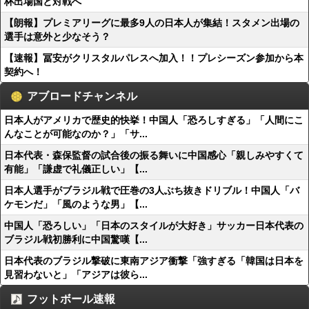
杯出場国と対戦へ
【朗報】プレミアリーグに最多9人の日本人が集結！スタメン出場の
選手は意外と少なそう？
【速報】冨安がクリスタルパレスへ加入！！プレシーズン参加から本
契約へ！
アブロードチャンネル
日本人がアメリカで歴史的快挙！中国人「恐ろしすぎる」「人間にこ
んなことが可能なのか？」「サ...
日本代表・森保監督の試合後の振る舞いに中国感心「親しみやすくて
有能」「謙虚で礼儀正しい」【...
日本人選手がブラジル戦で圧巻の3人ぶち抜きドリブル！中国人「バ
ケモンだ」「風のような男」【...
中国人「恐ろしい」「日本のスタイルが大好き」サッカー日本代表の
ブラジル戦初勝利に中国驚嘆【...
日本代表のブラジル撃破に東南アジア衝撃「強すぎる「韓国は日本を
見習わないと」「アジアは彼ら...
フットボール速報