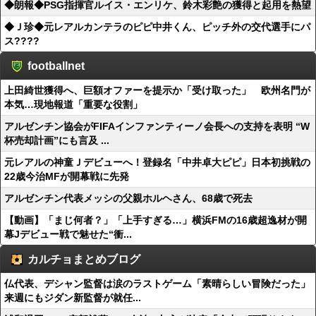
◆朗報◆PSG指揮官ルイス・エンリケ、鈴木彩艶の獲得と起用を熱望
◆Ｊ珍◆元レアルカンテラのピピ中井くん、ピッチ外の交代選手にパ
ス????
footballnet
上田綺世獲得へ、巨額オファーを提示か「受け取った」 欧州名門が
本気…現地報道「重要な役割」
アルゼンチン協会がFIFAインファンティーノ会長への支持を表明 “W
杯売却計画”にも言及 ...
元レアルの神童Ｊデビューへ！登録名「中井卓大ピピ」日本初挑戦の
22歳今治MFが開幕戦に先発
アルゼンチン代表メッシの父親ホルヘさん、68歳で死去
【動画】「まじ何者？」「上手すぎる…」横浜FMの16歳超逸材が開
幕Jデビュー戦で魅せた“衝...
カルチョまとめブログ
仏代表、デシャン監督は涙のラストゲーム「素晴らしい冒険だった」
来週にもジダン新監督が就任...