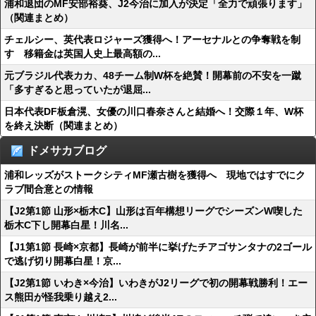
浦和退団のMF安部裕葵、J2今治に加入が決定「全力で頑張ります」
（関連まとめ）
チェルシー、英代表ロジャーズ獲得へ！アーセナルとの争奪戦を制
す 移籍金は英国人史上最高額の...
元ブラジル代表カカ、48チーム制W杯を絶賛！開幕前の不安を一蹴
「多すぎると思っていたが退屈...
日本代表DF板倉滉、女優の川口春奈さんと結婚へ！交際１年、W杯
を終え決断（関連まとめ）
ドメサカブログ
浦和レッズがストークシティMF瀬古樹を獲得へ 現地ではすでにク
ラブ間合意との情報
【J2第1節 山形×栃木C】山形は百年構想リーグでシーズンW喫した
栃木C下し開幕白星！川名...
【J1第1節 長崎×京都】長崎が前半に挙げたチアゴサンタナの2ゴール
で逃げ切り開幕白星！京...
【J2第1節 いわき×今治】いわきがJ2リーグで初の開幕戦勝利！エー
ス熊田が怪我乗り越え2...