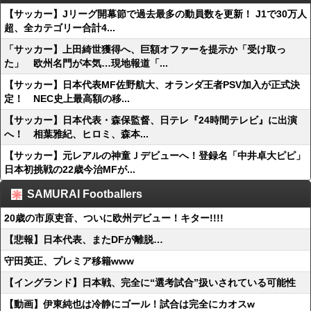
【サッカー】Jリーグ開幕節で過去最多の動員数を更新！ J1で30万人
超、全カテゴリー合計4...
「サッカー】上田綺世獲得へ、巨額オファーを提示か「受け取っ
た」 欧州名門が本気…現地報道「...
【サッカー】日本代表MF佐野航大、オランダ王者PSV加入が正式決
定！ NEC史上最高額の移...
【サッカー】日本代表・森保監督、日テレ『24時間テレビ』に出演
へ！ 相葉雅紀、ヒロミ、森本...
【サッカー】元レアルの神童Ｊデビューへ！登録名「中井卓大ピピ」
日本初挑戦の22歳今治MFが...
SAMURAI Footballers
20歳の市原吏音、ついに欧州デビュー！キター!!!!
【悲報】日本代表、またDFが離脱…
守田英正、プレミア移籍www
【イングランド】日本戦、完全に“選考試合”扱いされている可能性
【動画】伊東純也は冷静にゴール！試合は完全にカオスw