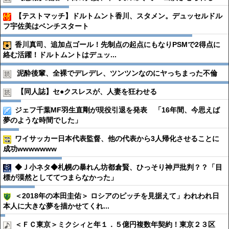
【テストマッチ】ドルトムント香川、スタメン。デュッセルドル
フ宇佐美はベンチスタート
香川真司、追加点ゴール！先制点の起点にもなりPSMで2得点に
絡む活躍！ドルトムントはデュッ...
泥酔後輩、全裸でデレデレ、ツンツンなのにヤっちまった不倫
【同人誌】セ●︎クスレスが、人妻を狂わせる
ジェフ千葉MF羽生直剛が現役引退を発表 「16年間、今思えば
夢のような時間でした」
ワイサッカー日本代表監督、他の代表から3人帰化させることに
成功wwwwwww
◆Ｊ小ネタ◆札幌の暴れん坊都倉賢、ひっそり神戸批判？？「目
標が漠然としててつまらなかった」
＜2018年の本田圭佑＞ ロシアのピッチを見据えて」われわれ日
本人に大きな夢を描かせてくれ...
＜ＦＣ東京＞ミクシィと年１．５億円複数年契約！東京２３区