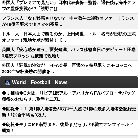
外国人「プレミアで見たい」日本代表森保一監督、退任後は海外クラ
ブの監督挑戦か!?「視野には...
フランス人「なぜ移籍させない?」中村敬斗に複数オファー！ランス
が46億円要求でまさかの残留...
トルコ人「日本人まで獲るのか」上田綺世、トルコ名門が巨額の正式
オファー！現地サポが騒然！【...
英国人「安心感が違う」冨安健洋、パレス移籍当日にデビュー！圧巻
3連続ブロックも披露で現地サ...
外国人「狂気の沙汰だ」FIFA会長、再選の支持見返りにモロッコへ
2030年W杯決勝の開催を...
World Football News
◆Ｊ補強◆C大阪、リビア1部アル・アハリからFWパブロ・サバッグ
獲得のお知らせ…歌手と二刀...
◆朗報◆Ｊ１ 第1節入場者数30万4千人超で1節の最多入場者数記録更
新！1試合平均も3万人...
◆朗報◆モナコMF南野タキ、復帰まだもリバポ戦でアンフィールド
凱旋！