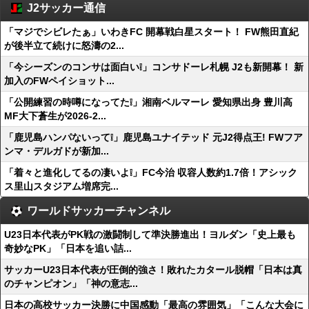
J2サッカー通信
「マジでシビレたぁ」いわきFC 開幕戦白星スタート！ FW熊田直紀
が後半立て続けに怒濤の2...
「今シーズンのコンサは面白い❕」コンサドーレ札幌 J2も新開幕！ 新
加入のFWペイショット...
「公開練習の時噂になってた❕」湘南ベルマーレ 愛知県出身 豊川高
MF大下蒼生が2026-2...
「鹿児島ハンパないって❕」鹿児島ユナイテッド 元J2得点王! FWフア
ンマ・デルガドが新加...
「着々と進化してるの凄いよ❕」FC今治 収容人数約1.7倍！アシック
ス里山スタジアム増席完...
ワールドサッカーチャンネル
U23日本代表がPK戦の激闘制して準決勝進出！ヨルダン「史上最も
奇妙なPK」「日本を追い詰...
サッカーU23日本代表が圧倒的強さ！敗れたカタール脱帽「日本は真
のチャンピオン」「神の意志...
日本の高校サッカー決勝に中国感動「最高の雰囲気」「こんな大会に