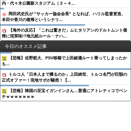
内・代々木公園新スタジアム（３～４...
岡田武史氏が "サッカー協会会長" となれば、ハリル監督更迭、
本田や香川の復帰というシナリ...
【海外の反応】「これは驚きだ」ムヒタリアンのドルトムント復
帰に現実味!?地元紙ルール・ナハ...
今日のオススメ記事
【悲報】佐野航大、PSV移籍で上田綾瀬ルート乗ってしまったか
も…
トルコ人「日本人まで獲るのか」上田綺世、トルコ名門が巨額の
正式オファー！現地サポが騒然！【...
【悲報】韓国の至宝イガンインさん…普通にアトレティコでベン
チｗｗｗｗｗｗｗ