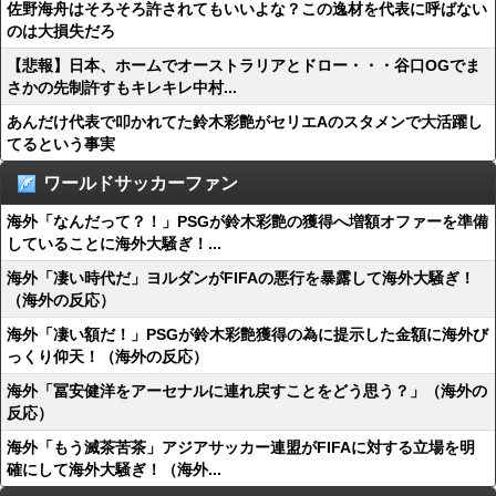
佐野海舟はそろそろ許されてもいいよな？この逸材を代表に呼ばない
のは大損失だろ
【悲報】日本、ホームでオーストラリアとドロー・・・谷口OGでま
さかの先制許すもキレキレ中村...
あんだけ代表で叩かれてた鈴木彩艶がセリエAのスタメンで大活躍し
てるという事実
ワールドサッカーファン
海外「なんだって？！」PSGが鈴木彩艶の獲得へ増額オファーを準備
していることに海外大騒ぎ！...
海外「凄い時代だ」ヨルダンがFIFAの悪行を暴露して海外大騒ぎ！
（海外の反応）
海外「凄い額だ！」PSGが鈴木彩艶獲得の為に提示した金額に海外び
っくり仰天！（海外の反応）
海外「冨安健洋をアーセナルに連れ戻すことをどう思う？」（海外の
反応）
海外「もう滅茶苦茶」アジアサッカー連盟がFIFAに対する立場を明
確にして海外大騒ぎ！（海外...