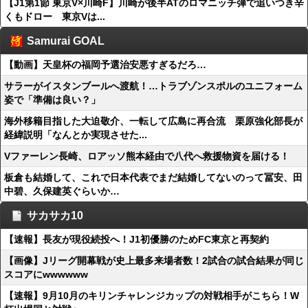
【J1第1節 東京V×川崎F】川崎が後半ATのロマニッチ弾で追いつき辛
くもドロー 東京Vは...
Samurai GOAL
【動画】天皇杯の福岡予選治安悪すぎるだろ…
サラーがイスタンブールへ渡航！…トラブゾンスポルのユニフォーム
姿で「準備は良い？」
海外移籍目指した大迫敬介、一転して広島に再合流 栗原強化部長が
経緯説明「なんとか実現させた...
Vファーレン長崎、ロアッソ熊本経由で八代へ救援物資を届ける！
板倉も結婚して、これで日本代表でまだ結婚してないのって冨安、田
中碧、久保建英ぐらいか…
サカサカ10
【速報】長友が現役続投へ！J1初優勝のためFC東京と再契約
【画像】Jリーグ開幕戦が史上最多来場者数！2試合の試合結果が同じ
スコアにwwwwww
【速報】9月10月のキリンチャレンジカップの対戦相手がこちら！W