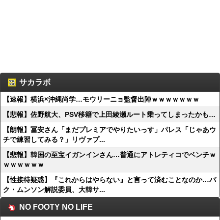
サカラボ
【速報】横浜×沖縄尚学…モウリーニョ監督出陣ｗｗｗｗｗｗｗ
【悲報】佐野航大、PSV移籍で上田綾瀬ルート乗ってしまったかも…
【朗報】冨安さん「まだプレミアでやりたいっす」パレス「じゃあウ
チで練習してみる？」リヴァプ...
【悲報】韓国の至宝イガンインさん…普通にアトレティコでベンチｗ
ｗｗｗｗｗｗ
【性接待疑惑】『これからはやらない』と言って済むことなのか…パ
ク・ムンソン解説委員、大韓サ...
NO FOOTY NO LIFE