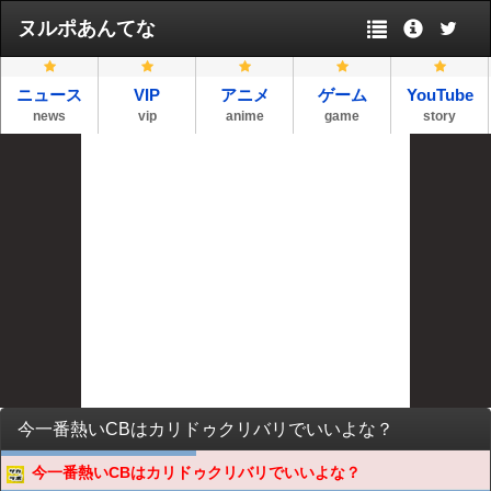
ヌルポあんてな
ニュース
VIP
アニメ
ゲーム
YouTube
news
vip
anime
game
story
今一番熱いCBはカリドゥクリバリでいいよな？
今一番熱いCBはカリドゥクリバリでいいよな？