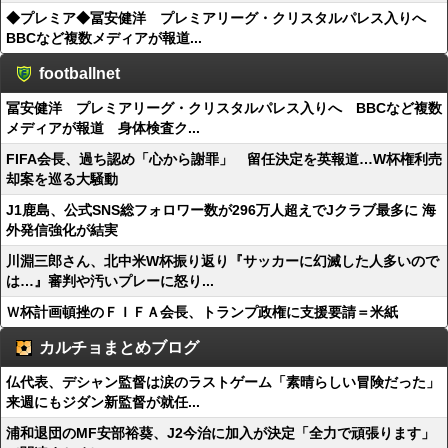
◆プレミア◆冨安健洋 プレミアリーグ・クリスタルパレス入りへ
BBCなど複数メディアが報道...
footballnet
冨安健洋 プレミアリーグ・クリスタルパレス入りへ BBCなど複数
メディアが報道 身体検査ク...
FIFA会長、過ち認め「心から謝罪」 留任決定を英報道…W杯権利売
却案を巡る大騒動
J1鹿島、公式SNS総フォロワー数が296万人超えでJクラブ最多に 海
外発信強化が結実
川淵三郎さん、北中米W杯振り返り『サッカーに幻滅した人多いので
は…』審判や汚いプレーに怒り...
Ｗ杯計画頓挫のＦＩＦＡ会長、トランプ政権に支援要請＝米紙
カルチョまとめブログ
仏代表、デシャン監督は涙のラストゲーム「素晴らしい冒険だった」
来週にもジダン新監督が就任...
浦和退団のMF安部裕葵、J2今治に加入が決定「全力で頑張ります」