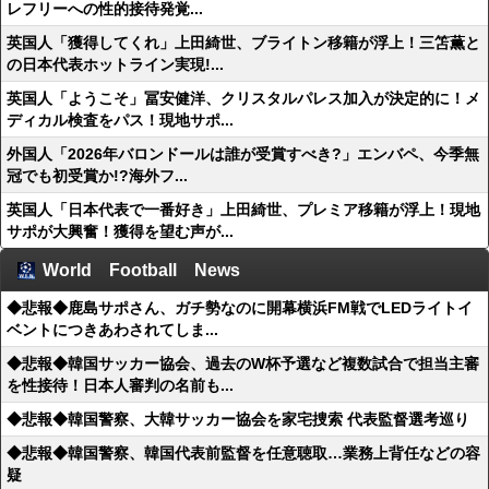
レフリーへの性的接待発覚...
英国人「獲得してくれ」上田綺世、ブライトン移籍が浮上！三笘薫と
の日本代表ホットライン実現!...
英国人「ようこそ」冨安健洋、クリスタルパレス加入が決定的に！メ
ディカル検査をパス！現地サポ...
外国人「2026年バロンドールは誰が受賞すべき?」エンバペ、今季無
冠でも初受賞か!?海外フ...
英国人「日本代表で一番好き」上田綺世、プレミア移籍が浮上！現地
サポが大興奮！獲得を望む声が...
World Football News
◆悲報◆鹿島サポさん、ガチ勢なのに開幕横浜FM戦でLEDライトイ
ベントにつきあわされてしま...
◆悲報◆韓国サッカー協会、過去のW杯予選など複数試合で担当主審
を性接待！日本人審判の名前も...
◆悲報◆韓国警察、大韓サッカー協会を家宅捜索 代表監督選考巡り
◆悲報◆韓国警察、韓国代表前監督を任意聴取…業務上背任などの容
疑