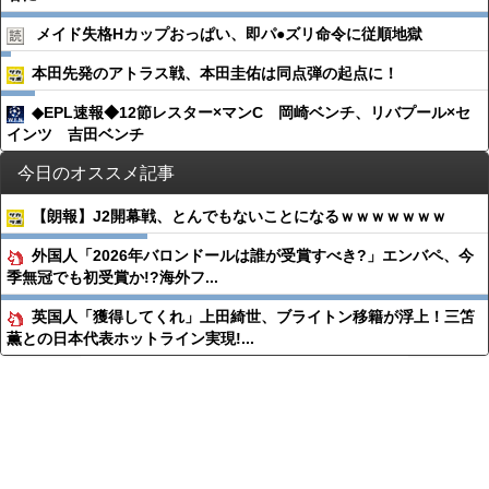
メイド失格Hカップおっぱい、即パ●︎ズリ命令に従順地獄
本田先発のアトラス戦、本田圭佑は同点弾の起点に！
◆EPL速報◆12節レスター×マンC 岡崎ベンチ、リバプール×セ
インツ 吉田ベンチ
今日のオススメ記事
【朗報】J2開幕戦、とんでもないことになるｗｗｗｗｗｗｗ
外国人「2026年バロンドールは誰が受賞すべき?」エンバペ、今
季無冠でも初受賞か!?海外フ...
英国人「獲得してくれ」上田綺世、ブライトン移籍が浮上！三笘
薫との日本代表ホットライン実現!...