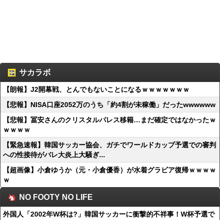
サカラボ
【朗報】J2開幕戦、とんでもないことになるｗｗｗｗｗｗｗ
【悲報】NISA口座2052万のうち「約4割が未稼働」だったwwwwww
【悲報】冨安さんのクリスタルパレス移籍…まだ確定ではなかったｗ
ｗｗｗｗ
【緊急速報】韓国サッカー協会、ガチでワールドカップ予選での審判
への性接待がバレ大炎上大騒ぎ...
【超画像】小倉ゆうか（元・小倉優香）が水着グラビア復帰ｗｗｗｗ
ｗ
NO FOOTY NO LIFE
外国人「2002年W杯は?」韓国サッカーに衝撃的不祥事！W杯予選で