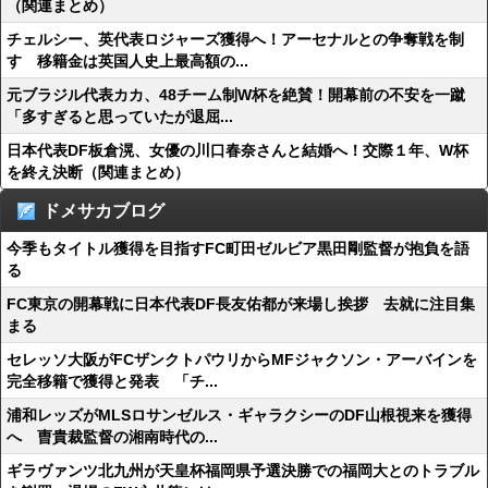
（関連まとめ）
チェルシー、英代表ロジャーズ獲得へ！アーセナルとの争奪戦を制
す 移籍金は英国人史上最高額の...
元ブラジル代表カカ、48チーム制W杯を絶賛！開幕前の不安を一蹴
「多すぎると思っていたが退屈...
日本代表DF板倉滉、女優の川口春奈さんと結婚へ！交際１年、W杯
を終え決断（関連まとめ）
ドメサカブログ
今季もタイトル獲得を目指すFC町田ゼルビア黒田剛監督が抱負を語
る
FC東京の開幕戦に日本代表DF長友佑都が来場し挨拶 去就に注目集
まる
セレッソ大阪がFCザンクトパウリからMFジャクソン・アーバインを
完全移籍で獲得と発表 「チ...
浦和レッズがMLSロサンゼルス・ギャラクシーのDF山根視来を獲得
へ 曺貴裁監督の湘南時代の...
ギラヴァンツ北九州が天皇杯福岡県予選決勝での福岡大とのトラブル