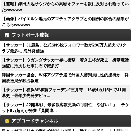
【速報】鎌田大地サウジからの高額オファーを親に反対され断ってい
たwwwww
【画像】バイエルン地元のアマチュアクラブとの恒例の試合の結果が
こちらwwwww
フットボール速報
【サッカー】J1鹿島、公式SNS総フォロワー数が296万人超えでJク
ラブ最多に 海外発信強...
【サッカー】ウガンダサッカー界に衝撃 若き主将が死去 携帯電話
強盗に抵抗した末に石で滅多打...
韓国サッカー協会、Ｗ杯アジア予選で外国人審判員に性的接待か…韓
国放送局が独占報道
【サッカー】横浜M“和製フォーデン”三井寺 16歳4カ月5日でJ1開
幕史上最年少先発デビュ...
【サッカー】J2開幕戦、最多観客数更新の可能性「やばい！」 チケ
ット6万超えが発券「見間違...
アブロードチャンネル