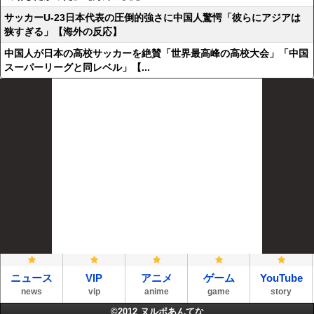
サッカーU-23日本代表の圧倒的強さに中国人驚愕「彼らにアジアは
狭すぎる」【海外の反応】
中国人が日本の高校サッカーを絶賛「世界最高峰の高校大会」「中国
スーパーリーグと同レベル」【...
ニュース
VIP
アニメ
ゲーム
YouTube
news
vip
anime
game
story
©2012
ヌルポあんてな