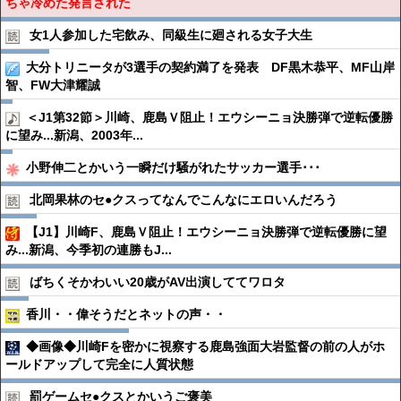
ちゃ冷めた発言された
女1人参加した宅飲み、同級生に廻される女子大生
大分トリニータが3選手の契約満了を発表 DF黒木恭平、MF山岸
智、FW大津耀誠
＜J1第32節＞川崎、鹿島Ｖ阻止！エウシーニョ決勝弾で逆転優勝
に望み...新潟、2003年...
小野伸二とかいう一瞬だけ騒がれたサッカー選手･･･
北岡果林のセ●︎クスってなんでこんなにエロいんだろう
【J1】川崎F、鹿島Ｖ阻止！エウシーニョ決勝弾で逆転優勝に望
み...新潟、今季初の連勝もJ...
ばちくそかわいい20歳がAV出演しててワロタ
香川・・偉そうだとネットの声・・
◆画像◆川崎Fを密かに視察する鹿島強面大岩監督の前の人がホ
ールドアップして完全に人質状態
罰ゲームセ●︎クスとかいうご褒美