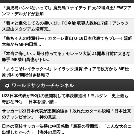
「鹿児島ハンパないって❕」鹿児島ユナイテッド 元J2得点王! FWフア
ンマ・デルガドが新加...
「着々と進化してるの凄いよ❕」FC今治 収容人数約1.7倍！アシック
ス里山スタジアム増席完...
「亀ちゃんの後輩ｷﾀ━」カターレ富山 U-16日本代表でもプレー! 流経
大柏からMF内田煌...
「本当に悔しい… 帰り待ってる」セレッソ大阪 J1開幕目前に大きな
痛手 MF柴山昌也がトレ...
「ようこそレイラックへ❕」レイラック滋賀 ティアモ枚方から MF松
原 海斗が期限付き移籍で...
ワールドサッカーチャンネル
U23日本代表がPK戦の激闘制して準決勝進出！ヨルダン「史上最も
奇妙なPK」「日本を追い詰...
サッカーU23日本代表が圧倒的強さ！敗れたカタール脱帽「日本は真
のチャンピオン」「神の意志...
日本の高校サッカー決勝に中国感動「最高の雰囲気」「こんな大会に
出場したかった」【海外の反応...