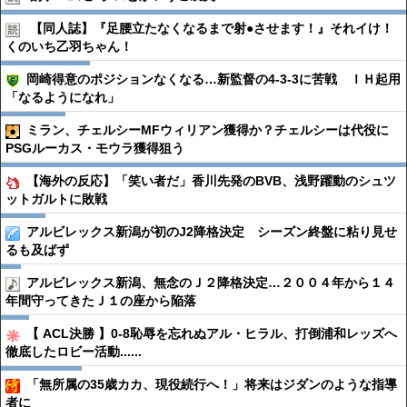
【同人誌】『足腰立たなくなるまで射●︎させます！』それイけ！
くのいち乙羽ちゃん！
岡崎得意のポジションなくなる…新監督の4-3-3に苦戦 ＩＨ起用
「なるようになれ」
ミラン、チェルシーMFウィリアン獲得か？チェルシーは代役に
PSGルーカス・モウラ獲得狙う
【海外の反応】「笑い者だ」香川先発のBVB、浅野躍動のシュツ
ットガルトに敗戦
アルビレックス新潟が初のJ2降格決定 シーズン終盤に粘り見せ
るも及ばず
アルビレックス新潟、無念のＪ２降格決定…２００４年から１４
年間守ってきたＪ１の座から陥落
【 ACL決勝 】0-8恥辱を忘れぬアル・ヒラル、打倒浦和レッズへ
徹底したロビー活動......
「無所属の35歳カカ、現役続行へ！」将来はジダンのような指導
者に