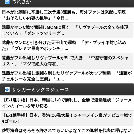
つれさか
日本が北朝鮮に辛勝し二次予選3連勝も、海外ファンは采配に辛辣
「おそろしい内容の後半」「今日...
遠藤がマンC戦で奮闘しMOMに輝く 「リヴァプールの全てを体現
している」「ダントツでリーグ...
遠藤がマンCと引き分けた天王山で躍動 「デ・ブライネ封じ込め
た」「プレミア最高のボランチ」...
遠藤がフル出場しリヴァプールがELで大勝 「中盤守備のスペシャ
リスト」「マジで絶大な存在」...
遠藤がフル出場し激闘を制したリヴァプールがカップ制覇 「遠藤が
チェルシーを完全に圧倒」「エ...
サッカーミックスジュース
【E-1選手権】日本、韓国に1-0で勝利し、全勝で連覇達成！ジャーメ
インのゴールを守り切る...
【E-1選手権】日本、香港に6発大勝！ジャーメイン良がデビュー戦で
4ゴール！
佐野海舟はそろそろ許されてもいいよな？この逸材を代表に呼ばない