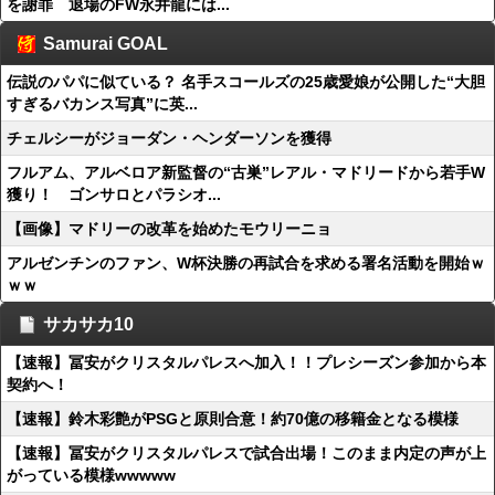
を謝罪 退場のFW永井龍には...
Samurai GOAL
伝説のパパに似ている？ 名手スコールズの25歳愛娘が公開した“大胆
すぎるバカンス写真”に英...
チェルシーがジョーダン・ヘンダーソンを獲得
フルアム、アルベロア新監督の“古巣”レアル・マドリードから若手W
獲り！ ゴンサロとパラシオ...
【画像】マドリーの改革を始めたモウリーニョ
アルゼンチンのファン、W杯決勝の再試合を求める署名活動を開始ｗ
ｗｗ
サカサカ10
【速報】冨安がクリスタルパレスへ加入！！プレシーズン参加から本
契約へ！
【速報】鈴木彩艶がPSGと原則合意！約70億の移籍金となる模様
【速報】冨安がクリスタルパレスで試合出場！このまま内定の声が上
がっている模様wwwww