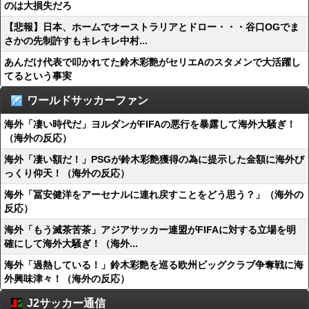
のは大損失だろ
【悲報】日本、ホームでオーストラリアとドロー・・・谷口OGでま
さかの先制許すもキレキレ中村...
あんだけ代表で叩かれてた鈴木彩艶がセリエAのスタメンで大活躍し
てるという事実
ワールドサッカーファン
海外「凄い時代だ」ヨルダンがFIFAの悪行を暴露して海外大騒ぎ！
（海外の反応）
海外「凄い額だ！」PSGが鈴木彩艶獲得の為に提示した金額に海外び
っくり仰天！（海外の反応）
海外「冨安健洋をアーセナルに連れ戻すことをどう思う？」（海外の
反応）
海外「もう滅茶苦茶」アジアサッカー連盟がFIFAに対する立場を明
確にして海外大騒ぎ！（海外...
海外「過熱している！」鈴木彩艶を巡る欧州ビッグクラブ争奪戦に海
外興味津々！（海外の反応）
J2サッカー通信