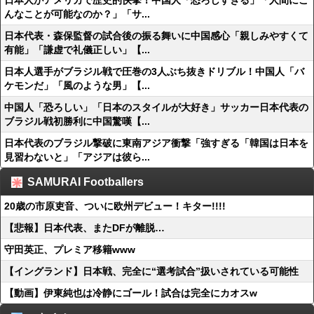
日本人がアメリカで歴史的快挙！中国人「恐ろしすぎる」「人間にこ
んなことが可能なのか？」「サ...
日本代表・森保監督の試合後の振る舞いに中国感心「親しみやすくて
有能」「謙虚で礼儀正しい」【...
日本人選手がブラジル戦で圧巻の3人ぶち抜きドリブル！中国人「バ
ケモンだ」「風のような男」【...
中国人「恐ろしい」「日本のスタイルが大好き」サッカー日本代表の
ブラジル戦初勝利に中国驚嘆【...
日本代表のブラジル撃破に東南アジア衝撃「強すぎる「韓国は日本を
見習わないと」「アジアは彼ら...
SAMURAI Footballers
20歳の市原吏音、ついに欧州デビュー！キター!!!!
【悲報】日本代表、またDFが離脱…
守田英正、プレミア移籍www
【イングランド】日本戦、完全に“選考試合”扱いされている可能性
【動画】伊東純也は冷静にゴール！試合は完全にカオスw