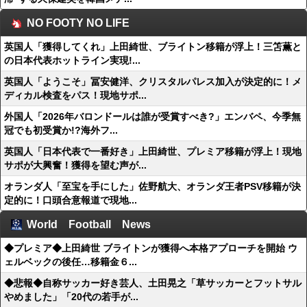
NO FOOTY NO LIFE
英国人「獲得してくれ」上田綺世、ブライトン移籍が浮上！三笘薫と
の日本代表ホットライン実現!...
英国人「ようこそ」冨安健洋、クリスタルパレス加入が決定的に！メ
ディカル検査をパス！現地サポ...
外国人「2026年バロンドールは誰が受賞すべき?」エンバペ、今季無
冠でも初受賞か!?海外フ...
英国人「日本代表で一番好き」上田綺世、プレミア移籍が浮上！現地
サポが大興奮！獲得を望む声が...
オランダ人「至宝を手にした」佐野航大、オランダ王者PSV移籍が決
定的に！口頭合意報道で現地...
World Football News
◆プレミア◆上田綺世 ブライトンが獲得へ本格アプローチを開始 ウ
ェルベックの後任…移籍金６...
◆悲報◆自称サッカー好き芸人、土田晃之「草サッカーとフットサル
やめました」「20代の若手が...