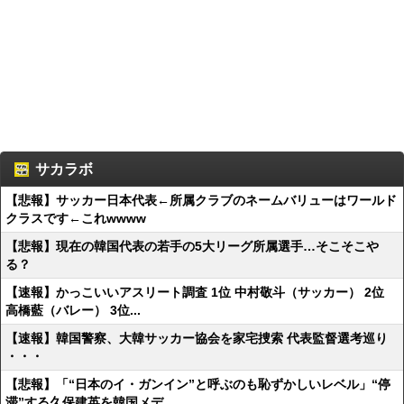
サカラボ
【悲報】サッカー日本代表←所属クラブのネームバリューはワールド
クラスです←これwwww
【悲報】現在の韓国代表の若手の5大リーグ所属選手…そこそこや
る？
【速報】かっこいいアスリート調査 1位 中村敬斗（サッカー） 2位
高橋藍（バレー） 3位...
【速報】韓国警察、大韓サッカー協会を家宅捜索 代表監督選考巡り
・・・
【悲報】「“日本のイ・ガンイン”と呼ぶのも恥ずかしいレベル」“停
滞”する久保建英を韓国メデ...