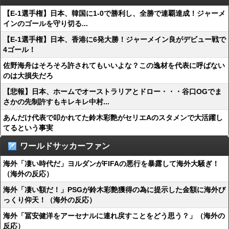
【E-1選手権】日本、韓国に1-0で勝利し、全勝で連覇達成！ジャーメ
インのゴールを守り切る...
【E-1選手権】日本、香港に6発大勝！ジャーメイン良がデビュー戦で
4ゴール！
佐野海舟はそろそろ許されてもいいよな？この逸材を代表に呼ばない
のは大損失だろ
【悲報】日本、ホームでオーストラリアとドロー・・・谷口OGでま
さかの先制許すもキレキレ中村...
あんだけ代表で叩かれてた鈴木彩艶がセリエAのスタメンで大活躍し
てるという事実
ワールドサッカーファン
海外「凄い時代だ」ヨルダンがFIFAの悪行を暴露して海外大騒ぎ！
（海外の反応）
海外「凄い額だ！」PSGが鈴木彩艶獲得の為に提示した金額に海外び
っくり仰天！（海外の反応）
海外「冨安健洋をアーセナルに連れ戻すことをどう思う？」（海外の
反応）