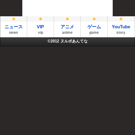
ニュース
VIP
アニメ
ゲーム
YouTube
news
vip
anime
game
story
©2012
ヌルポあんてな