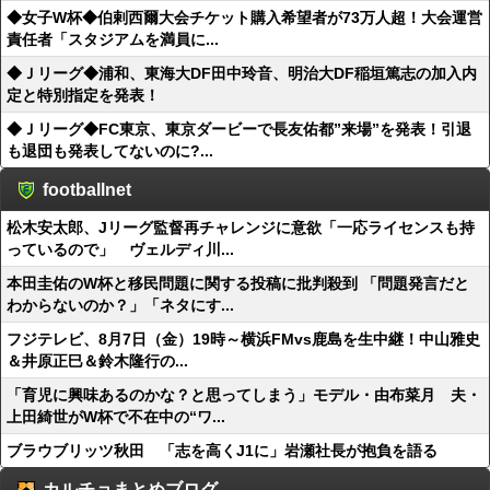
◆女子W杯◆伯剌西爾大会チケット購入希望者が73万人超！大会運営
責任者「スタジアムを満員に...
◆Ｊリーグ◆浦和、東海大DF田中玲音、明治大DF稲垣篤志の加入内
定と特別指定を発表！
◆Ｊリーグ◆FC東京、東京ダービーで長友佑都”来場”を発表！引退
も退団も発表してないのに?...
footballnet
松木安太郎、Jリーグ監督再チャレンジに意欲「一応ライセンスも持
っているので」 ヴェルディ川...
本田圭佑のW杯と移民問題に関する投稿に批判殺到 「問題発言だと
わからないのか？」「ネタにす...
フジテレビ、8月7日（金）19時～横浜FMvs鹿島を生中継！中山雅史
＆井原正巳＆鈴木隆行の...
「育児に興味あるのかな？と思ってしまう」モデル・由布菜月 夫・
上田綺世がW杯で不在中の“ワ...
ブラウブリッツ秋田 「志を高くJ1に」岩瀬社長が抱負を語る
カルチョまとめブログ