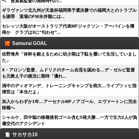
へ 曺貴裁監督の湘南時代の...
ギラヴァンツ北九州が天皇杯福岡県予選決勝での福岡大とのトラブル
を謝罪 退場のFW永井龍には...
セレッソ大阪がオーストラリア代表MFジャクソン・アーバインを獲
得か クラブはXに“匂わせ”...
Samurai GOAL
佐野海舟「体幹を鍛えるために幼少期は下駄を履いて生活していまし
た」
X・アロンソ監督、ムドリクのチーム合流を認める…デ・ゼルビ監督
も元教え子の復活に期待「優れ...
渦中のディオマンデ、トレーニングキャンプを病欠…ライプツィヒ指
揮官は「本当だよ」
加入からわずか1年…アーセナルMFノアゴール、エヴァートンに完全
移籍へ
シャルケ、田中聡の移籍後初ゴール含む5発大勝…一方で主力2人が負
傷交代のアクシデント
サカサカ10