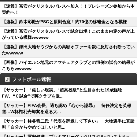
【速報】冨安がクリスタルパレスへ加入！！プレシーズン参加から本
契約へ！
【速報】鈴木彩艶がPSGと原則合意！約70億の移籍金となる模様
【速報】冨安がクリスタルパレスで試合出場！このまま内定の声が上
がっている模様wwwww
【速報】鎌田大地サウジからの高額オファーを親に反対され断ってい
たwwwww
【画像】バイエルン地元のアマチュアクラブとの恒例の試合の結果が
こちらwwwww
フットボール速報
【サッカー】「厳しい現実」“超高校級”と注目された19歳怪物
FW、“０試合”で英クラブを退...
【サッカー】FIFA会長、過ち認め「心から謝罪」 留任決定を英報
道…W杯権利売却案を巡る大...
【サッカー】柱谷哲二氏「代表を辞退して下さい」 大物選手に直談
判「自分からやめてほしいと思...
【サッカー】冨安健洋 プレミアリーグ・クリスタルパレス入りへ