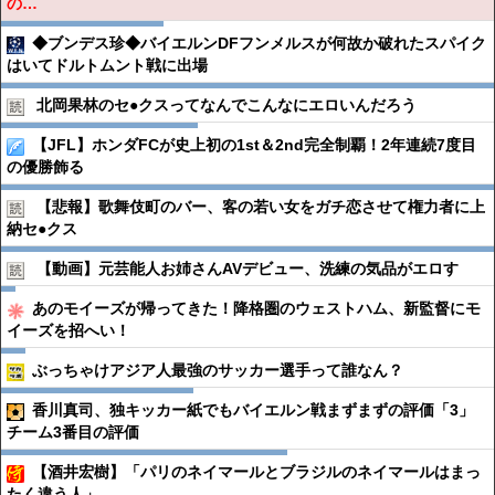
の…
◆ブンデス珍◆バイエルンDFフンメルスが何故か破れたスパイク
はいてドルトムント戦に出場
北岡果林のセ●︎クスってなんでこんなにエロいんだろう
【JFL】ホンダFCが史上初の1st＆2nd完全制覇！2年連続7度目
の優勝飾る
【悲報】歌舞伎町のバー、客の若い女をガチ恋させて権力者に上
納セ●︎クス
【動画】元芸能人お姉さんAVデビュー、洗練の気品がエロす
あのモイーズが帰ってきた！降格圏のウェストハム、新監督にモ
イーズを招へい！
ぶっちゃけアジア人最強のサッカー選手って誰なん？
香川真司、独キッカー紙でもバイエルン戦まずまずの評価「3」
チーム3番目の評価
【酒井宏樹】「パリのネイマールとブラジルのネイマールはまっ
たく違う人」