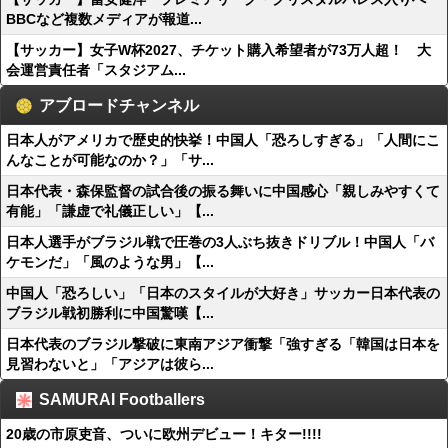
BBCなど複数メディアが報道...
【サッカー】女子W杯2027、チケット購入希望者が73万人超！ 大
会運営責任者「スタジアム...
アブロードチャンネル
日本人がアメリカで歴史的快挙！中国人「恐ろしすぎる」「人間にこ
んなことが可能なのか？」「サ...
日本代表・森保監督の試合後の振る舞いに中国感心「親しみやすくて
有能」「謙虚で礼儀正しい」【...
日本人選手がブラジル戦で圧巻の3人ぶち抜きドリブル！中国人「バ
ケモンだ」「風のような男」【...
中国人「恐ろしい」「日本のスタイルが大好き」サッカー日本代表の
ブラジル戦初勝利に中国驚嘆【...
日本代表のブラジル撃破に東南アジア衝撃「強すぎる「韓国は日本を
見習わないと」「アジアは彼ら...
SAMURAI Footballers
20歳の市原吏音、ついに欧州デビュー！キター!!!!