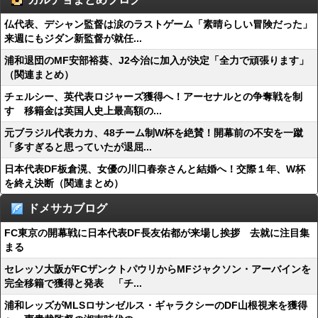
仏代表、デシャン監督は涙のラストゲーム「素晴らしい冒険だった」
来週にもジダン新監督が就任...
浦和退団のMF安部裕葵、J2今治に加入が決定「全力で頑張ります」
（関連まとめ）
チェルシー、英代表ロジャーズ獲得へ！アーセナルとの争奪戦を制
す 移籍金は英国人史上最高額の...
元ブラジル代表カカ、48チーム制W杯を絶賛！開幕前の不安を一蹴
「多すぎると思っていたが退屈...
日本代表DF板倉滉、女優の川口春奈さんと結婚へ！交際１年、W杯
を終え決断（関連まとめ）
ドメサカブログ
FC東京の開幕戦に日本代表DF長友佑都が来場し挨拶 去就に注目集
まる
セレッソ大阪がFCザンクトパウリからMFジャクソン・アーバインを
完全移籍で獲得と発表 「チ...
浦和レッズがMLSロサンゼルス・ギャラクシーのDF山根視来を獲得