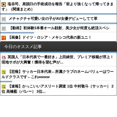
塩谷司、肩脱臼の手術成功を報告「前より強くなって帰ってきま
す」（関連まとめ）
メチャクチャ可愛い女の子がAV女優デビューしてて草
【動画】初体験3本番オール顔射、美少女が何度も絶頂スペシ
【画像】ドイツ・ロシア・メキシコ代表の新ユニ！
今日のオススメ記事
英国人「日本代表で一番好き」上田綺世、プレミア移籍が浮上！
現地サポが大興奮！獲得を望む声が...
【悲報】サッカー日本代表←所属クラブのネームバリューはワー
ルドクラスです←これwwww
【速報】かっこいいアスリート調査 1位 中村敬斗（サッカー） 2
位 高橋藍（バレー） 3位...