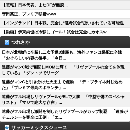
【悲報】日本代表、またDFが離脱…
守田英正、プレミア移籍www
【イングランド】日本戦、完全に“選考試合”扱いされている可能性
【動画】伊東純也は冷静にゴール！試合は完全にカオスw
つれさか
日本が北朝鮮に辛勝し二次予選3連勝も、海外ファンは采配に辛辣
「おそろしい内容の後半」「今日...
遠藤がマンC戦で奮闘しMOMに輝く 「リヴァプールの全てを体現
している」「ダントツでリーグ...
遠藤がマンCと引き分けた天王山で躍動 「デ・ブライネ封じ込め
た」「プレミア最高のボランチ」...
遠藤がフル出場しリヴァプールがELで大勝 「中盤守備のスペシャ
リスト」「マジで絶大な存在」...
遠藤がフル出場し激闘を制したリヴァプールがカップ制覇 「遠藤が
チェルシーを完全に圧倒」「エ...
サッカーミックスジュース