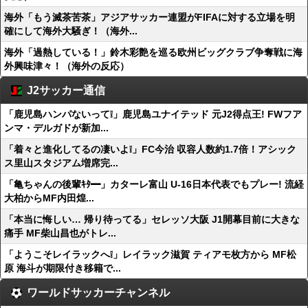
海外「もう滅茶苦茶」アジアサッカー連盟がFIFAに対する立場を明
確にして海外大騒ぎ！（海外...
海外「過熱している！」鈴木彩艶を巡る欧州ビッグクラブ争奪戦に海
外興味津々！（海外の反応）
J2サッカー通信
「鹿児島ハンパないって❕」鹿児島ユナイテッド 元J2得点王! FWフア
ンマ・デルガドが新加...
「着々と進化してるの凄いよ❕」FC今治 収容人数約1.7倍！アシック
ス里山スタジアム増席完...
「亀ちゃんの後輩ｷﾀ━」カターレ富山 U-16日本代表でもプレー! 流経
大柏からMF内田煌...
「本当に悔しい… 帰り待ってる」セレッソ大阪 J1開幕目前に大きな
痛手 MF柴山昌也がトレ...
「ようこそレイラックへ❕」レイラック滋賀 ティアモ枚方から MF松
原 海斗が期限付き移籍で...
ワールドサッカーチャンネル