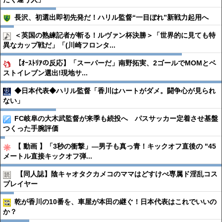
長沢、初選出即初先発だ！ハリル監督“一目ぼれ”新戦力起用へ
＜英国の熟練記者が斬る！ルヴァン杯決勝＞「世界的に見ても特
異なカップ戦だ」「(川崎フロンタ...
【ｵｰｽﾄﾘｱの反応】「スーパーだ」南野拓実、2ゴールでMOMとベ
ストイレブン選出!現地サ...
◆日本代表◆ハリル監督「香川はハートがダメ。闘争心が見られ
ない」
FC岐阜の大木武監督が来季も続投へ パスサッカー定着させ基盤
つくった手腕評価
【 動画 】「3秒の衝撃」―男子も真っ青！キックオフ直後の "45
メートル直接キックオフ弾...
【同人誌】陰キャオタクカメコのママはどすけべ専属ド淫乱コス
プレイヤー
乾が香川の10番を、車屋が本田の継ぐ！日本代表はこれでいいの
か？