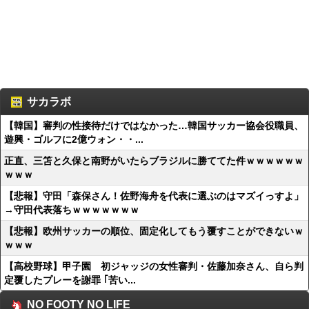
サカラボ
【韓国】審判の性接待だけではなかった…韓国サッカー協会役職員、
遊興・ゴルフに2億ウォン・・...
正直、三笘と久保と南野がいたらブラジルに勝ててた件ｗｗｗｗｗｗ
ｗｗｗ
【悲報】守田「森保さん！佐野海舟を代表に選ぶのはマズイっすよ」
→守田代表落ちｗｗｗｗｗｗｗ
【悲報】欧州サッカーの順位、固定化してもう覆すことができないｗ
ｗｗｗ
【高校野球】甲子園 初ジャッジの女性審判・佐藤加奈さん、自ら判
定覆したプレーを謝罪 ｢苦い...
NO FOOTY NO LIFE