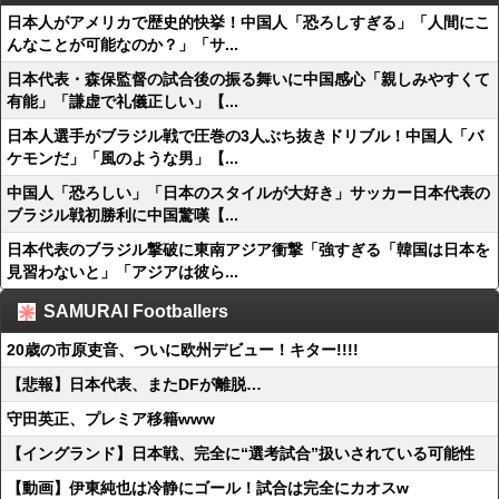
日本人がアメリカで歴史的快挙！中国人「恐ろしすぎる」「人間にこ
んなことが可能なのか？」「サ...
日本代表・森保監督の試合後の振る舞いに中国感心「親しみやすくて
有能」「謙虚で礼儀正しい」【...
日本人選手がブラジル戦で圧巻の3人ぶち抜きドリブル！中国人「バ
ケモンだ」「風のような男」【...
中国人「恐ろしい」「日本のスタイルが大好き」サッカー日本代表の
ブラジル戦初勝利に中国驚嘆【...
日本代表のブラジル撃破に東南アジア衝撃「強すぎる「韓国は日本を
見習わないと」「アジアは彼ら...
SAMURAI Footballers
20歳の市原吏音、ついに欧州デビュー！キター!!!!
【悲報】日本代表、またDFが離脱…
守田英正、プレミア移籍www
【イングランド】日本戦、完全に“選考試合”扱いされている可能性
【動画】伊東純也は冷静にゴール！試合は完全にカオスw