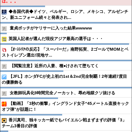
は。。。
◆各国代表◆ドイツ、ベルギー、ロシア、メキシコ、アルゼンチ
ン、新ユニフォーム続々と発表され...
童貞ボッチがヤリサーに入った結果wwwww
英国人記者が選んだ現役アジア最高の選手は・・・
【ｵｰｽﾄﾘｱの反応】「スーパーだ」南野拓実、2ゴールでMOMとベ
ストイレブン選出!現地サ...
【閲覧注意】近所の人妻、種●︎けされて堕ちてく
【JFL】ホンダFCが史上初の1st＆2nd完全制覇！2年連続7度目
の優勝飾る
女教師玩具化9時間完全ノーカット、辱め地獄クソ抜ける
【動画】「3秒の衝撃」イングランド女子“45メートル直接キック
オフ弾”が話題に！
香川真司、独キッカー紙でもバイエルン戦まずまずの評価「3」
チーム3番目の評価