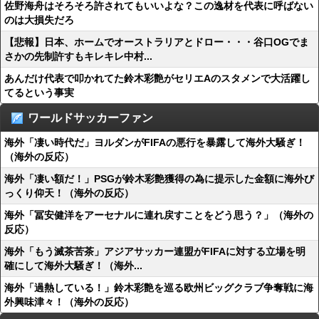
佐野海舟はそろそろ許されてもいいよな？この逸材を代表に呼ばない
のは大損失だろ
【悲報】日本、ホームでオーストラリアとドロー・・・谷口OGでま
さかの先制許すもキレキレ中村...
あんだけ代表で叩かれてた鈴木彩艶がセリエAのスタメンで大活躍し
てるという事実
ワールドサッカーファン
海外「凄い時代だ」ヨルダンがFIFAの悪行を暴露して海外大騒ぎ！
（海外の反応）
海外「凄い額だ！」PSGが鈴木彩艶獲得の為に提示した金額に海外び
っくり仰天！（海外の反応）
海外「冨安健洋をアーセナルに連れ戻すことをどう思う？」（海外の
反応）
海外「もう滅茶苦茶」アジアサッカー連盟がFIFAに対する立場を明
確にして海外大騒ぎ！（海外...
海外「過熱している！」鈴木彩艶を巡る欧州ビッグクラブ争奪戦に海
外興味津々！（海外の反応）