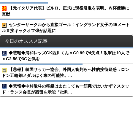
【元イタリア代表】ピルロ、正式に現役引退を表明。Ｗ杯優勝に
貢献
センターサークルから直接ゴール！イングランド女子の45メート
ル直接キックオフ弾が話題に
今日のオススメ記事
◆悲報◆浦和レッズGK西川くんｘG0.99で4失点！攻撃は10人で
ｘG2.56で3Gと気を...
【悲報】韓国サッカー協会、外国人審判らへ性的接待疑惑→ロン
ドン五輪銅メダルはく奪の可能性。...
◆悲報◆中村敬斗の移籍はまたしても一筋縄ではいかず？スタッ
ド・ランス会長が残留を示唆「批判...