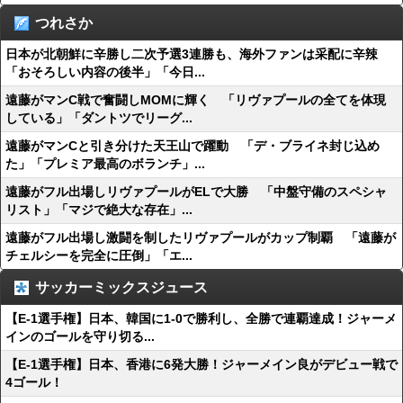
つれさか
日本が北朝鮮に辛勝し二次予選3連勝も、海外ファンは采配に辛辣
「おそろしい内容の後半」「今日...
遠藤がマンC戦で奮闘しMOMに輝く 「リヴァプールの全てを体現
している」「ダントツでリーグ...
遠藤がマンCと引き分けた天王山で躍動 「デ・ブライネ封じ込め
た」「プレミア最高のボランチ」...
遠藤がフル出場しリヴァプールがELで大勝 「中盤守備のスペシャ
リスト」「マジで絶大な存在」...
遠藤がフル出場し激闘を制したリヴァプールがカップ制覇 「遠藤が
チェルシーを完全に圧倒」「エ...
サッカーミックスジュース
【E-1選手権】日本、韓国に1-0で勝利し、全勝で連覇達成！ジャーメ
インのゴールを守り切る...
【E-1選手権】日本、香港に6発大勝！ジャーメイン良がデビュー戦で
4ゴール！