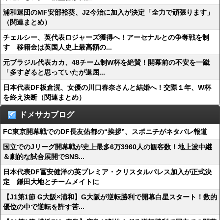
浦和退団のMF安部裕葵、J2今治に加入が決定「全力で頑張ります」
（関連まとめ）
チェルシー、英代表ロジャーズ獲得へ！アーセナルとの争奪戦を制
す 移籍金は英国人史上最高額の...
元ブラジル代表カカ、48チーム制W杯を絶賛！開幕前の不安を一蹴
「多すぎると思っていたが退屈...
日本代表DF板倉滉、女優の川口春奈さんと結婚へ！交際１年、W杯
を終え決断（関連まとめ）
ドメサカブログ
FC東京開幕戦でのDF長友佑都の“挨拶”、スポニチがネタバレ報道
国立でのJリーグ開幕戦が史上最多6万3960人の観客数！地上波中継
＆劇的な試合展開でSNS...
日本代表DF冨安健洋の英プレミア・クリスタルパレス加入が正式決
定 鎌田大地とチームメイトに
【J1第1節 G大阪×浦和】G大阪が逆転勝利で開幕白星スタート！数的
優位の中で逆転を許す苦...