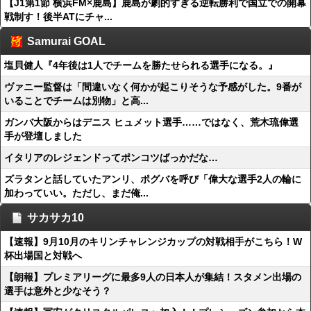
【J1第1節 横浜FM×鹿島】鹿島が劇的すぎる逆転勝利で国立での開幕
戦制す！後半ATにチャ...
Samurai GOAL
塩貝健人『4年後は1人でチームを勝たせられる選手になる。』
ヴァニー監督は「間違いなく何かが起こりそうな予感がした。9番が
いることでチームは別物」と高...
ガンバ大阪からはデニス ヒュメット選手……ではなく、荒木琉偉選
手が登壇しました
イタリアのレジェンドってポンコツばっかだな…
ズラタンと話していたアンリ、ポグバを呼び「偉大な選手2人の輪に
加わっていい。ただし、まだ俺...
サカサカ10
【速報】9月10月のキリンチャレンジカップの対戦相手がこちら！W
杯出場国と対戦へ
【朗報】プレミアリーグに最多9人の日本人が集結！スタメン出場の
選手は意外と少なそう？