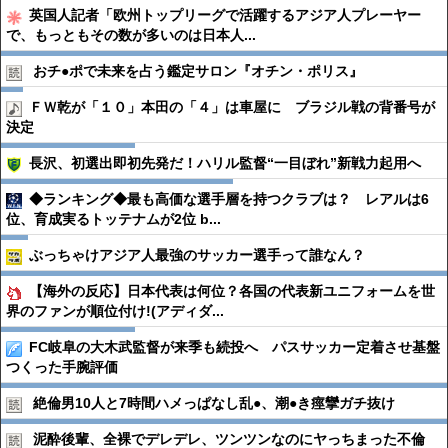
英国人記者「欧州トップリーグで活躍するアジア人プレーヤー
で、もっともその数が多いのは日本人...
おチ●︎ポで未来を占う鑑定サロン『オチン・ポリス』
ＦＷ乾が「１０」本田の「４」は車屋に ブラジル戦の背番号が
決定
長沢、初選出即初先発だ！ハリル監督“一目ぼれ”新戦力起用へ
◆ランキング◆最も高価な選手層を持つクラブは？ レアルは6
位、育成実るトッテナムが2位 b...
ぶっちゃけアジア人最強のサッカー選手って誰なん？
【海外の反応】日本代表は何位？各国の代表新ユニフォームを世
界のファンが順位付け!(アディダ...
FC岐阜の大木武監督が来季も続投へ パスサッカー定着させ基盤
つくった手腕評価
絶倫男10人と7時間ハメっぱなし乱●︎、潮●︎き痙攣ガチ抜け
泥酔後輩、全裸でデレデレ、ツンツンなのにヤっちまった不倫