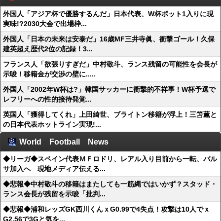
外国人「アジア杯で優勝するんだ」日本代表、W杯ポット1入りに現
実味!?2030大会で出場枠...
外国人「日本の未来は安泰だ」16歳MF三井寺眞、衝撃ゴール！久保
建英超え歴代2位の記録！3...
フランス人「欲張りすぎだ」中村敬斗、ランス残留の可能性を会長が
示唆！移籍金が交渉の壁に.....
外国人「2002年W杯は?」韓国サッカーに衝撃的不祥事！W杯予選で
レフリーへの性的接待発覚...
英国人「獲得してくれ」上田綺世、ブライトン移籍が浮上！三笘薫と
の日本代表ホットライン実現!...
World Football News
◆リーガ◆スペイン代表ＭＦロドリ、レアル入り目前から一転、バル
サ加入へ 現地メディア伝える...
◆悲報◆中村敬斗の移籍はまたしても一筋縄ではいかず？スタッド・
ランス会長が残留を示唆「批判...
◆悲報◆浦和レッズGK西川くんｘG0.99で4失点！攻撃は10人でｘ
G2.56で3Gと気を...