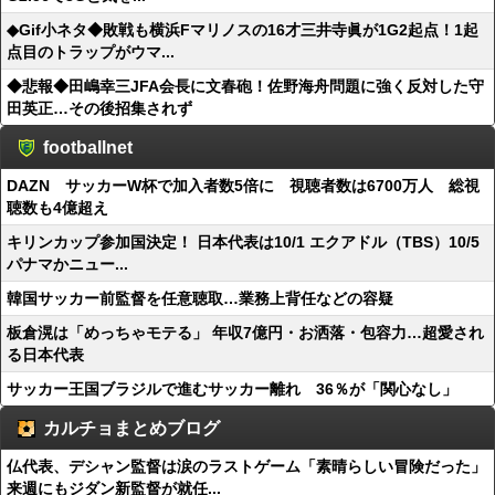
◆Gif小ネタ◆敗戦も横浜Fマリノスの16才三井寺眞が1G2起点！1起
点目のトラップがウマ...
◆悲報◆田嶋幸三JFA会長に文春砲！佐野海舟問題に強く反対した守
田英正…その後招集されず
footballnet
DAZN サッカーW杯で加入者数5倍に 視聴者数は6700万人 総視
聴数も4億超え
キリンカップ参加国決定！ 日本代表は10/1 エクアドル（TBS）10/5
パナマかニュー...
韓国サッカー前監督を任意聴取…業務上背任などの容疑
板倉滉は「めっちゃモテる」 年収7億円・お洒落・包容力…超愛され
る日本代表
サッカー王国ブラジルで進むサッカー離れ 36％が「関心なし」
カルチョまとめブログ
仏代表、デシャン監督は涙のラストゲーム「素晴らしい冒険だった」
来週にもジダン新監督が就任...