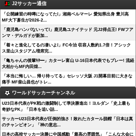
J2サッカー通信
「公開練習の時噂になってた❕」湘南ベルマーレ 愛知県出身 豊川高
MF大下蒼生が2026-2...
「鹿児島ハンパないって❕」鹿児島ユナイテッド 元J2得点王! FWフア
ンマ・デルガドが新加...
「着々と進化してるの凄いよ❕」FC今治 収容人数約1.7倍！アシック
ス里山スタジアム増席完...
「亀ちゃんの後輩ｷﾀ━」カターレ富山 U-16日本代表でもプレー! 流経
大柏からMF内田煌...
「本当に悔しい… 帰り待ってる」セレッソ大阪 J1開幕目前に大きな
痛手 MF柴山昌也がトレ...
ワールドサッカーチャンネル
U23日本代表がPK戦の激闘制して準決勝進出！ヨルダン「史上最も
奇妙なPK」「日本を追い詰...
サッカーU23日本代表が圧倒的強さ！敗れたカタール脱帽「日本は真
のチャンピオン」「神の意志...
日本の高校サッカー決勝に中国感動「最高の雰囲気」「こんな大会に