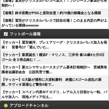
【速報】冨安がクリスタルパレスへ加入！！プレシーズン参加から本
契約へ！
【速報】鈴木彩艶がPSGと原則合意！約70億の移籍金となる模様
【速報】冨安がクリスタルパレスで試合出場！このまま内定の声が上
がっている模様wwwww
フットボール速報
【サッカー】冨安健洋、プレミアリーグ・クリスタルパレス加入を発
表！ 背番号17「望んでいた...
【サッカー】新星誕生！横浜F・マリノス、三井寺 眞16歳4カ月5日
ゴール 全３得点絡む！ ...
【サッカー】新カシマサッカースタジアム基本計画検討へ 茨城県有
識者会議初会合 公設民営で整...
【サッカー】G大阪が浦和に大逆転勝利 終盤に4ゴール波乱の展
開…サヴィオ退場など警告5枚で...
【サッカー】スペイン代表ＭＦロドリ、レアル入り目前から一転、バ
ルサ加入へ 現地メディア伝え...
アブロードチャンネル