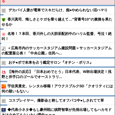
る
デカパイ人妻が電車でスキだらけ、痴●︎やめられない沼ハマり
香川真司、悔しさとケガを乗り越えて…“背番号10”の責務を果た
せるか
名将！？本田、香川外しの大胆采配的中のハリル監督、号泣！絶
叫！
＜広島市内のサッカースタジアム建設問題＞サッカースタジアム
の配置案公表！「中央公園」住民へ...
おチ●︎ポで未来を占う鑑定サロン『オチン・ポリス』
【海外の反応】「日本おめでとう」日本代表、W杯出場決定！浅
野と井手口のゴールでオーストラリ...
宇佐美貴史、レンタル移籍！アウクスブルクSD「クオリティには
何の疑いもない」
コスプレイヤー、撮影会と称してオフパコ中●︎しされてて草
◆代表小ネタ◆もし豪州戦に槙野智章が先発出場してもハカモド
キは止めてもらいたい理由ｗｗｗ