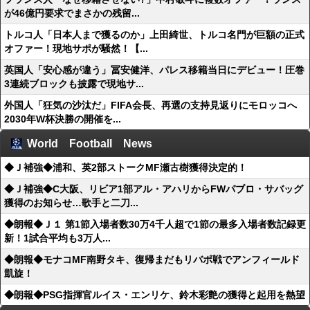
が46億円要求でまさかの残留...
トルコ人「日本人まで獲るのか」上田綺世、トルコ名門が巨額の正式
オファー！現地サポが騒然！【...
英国人「安心感が違う」冨安健洋、パレス移籍当日にデビュー！圧巻
3連続ブロックも披露で現地サ...
外国人「狂気の沙汰だ」FIFA会長、再選の支持見返りにモロッコへ
2030年W杯決勝の開催を...
World Football News
◆Ｊ補強◆浦和、英2部ストークMF瀬古樹獲得決定的！
◆Ｊ補強◆C大阪、リビア1部アル・アハリからFWパブロ・サバッグ
獲得のお知らせ…歌手と二刀...
◆朗報◆Ｊ１ 第1節入場者数30万4千人超で1節の最多入場者数記録更
新！1試合平均も3万人...
◆朗報◆モナコMF南野タキ、復帰まだもリバポ戦でアンフィールド
凱旋！
◆朗報◆PSG指揮官ルイス・エンリケ、鈴木彩艶の獲得と起用を熱望