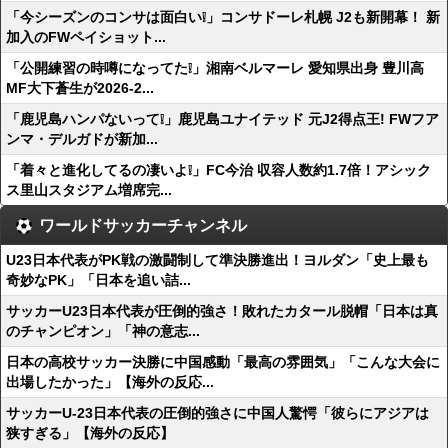
「今シーズンのコンサは面白い❕」コンサドーレ札幌 J2も新開幕！ 新
加入のFWペイショット...
「公開練習の時噂になってた❕」湘南ベルマーレ 愛知県出身 豊川高
MF大下蒼生が2026-2...
「鹿児島ハンパないって❕」鹿児島ユナイテッド 元J2得点王! FWフア
ンマ・デルガドが新加...
「着々と進化してるの凄いよ❕」FC今治 収容人数約1.7倍！アシック
ス里山スタジアム増席完...
ワールドサッカーチャンネル
U23日本代表がPK戦の激闘制して準決勝進出！ヨルダン「史上最も
奇妙なPK」「日本を追い詰...
サッカーU23日本代表が圧倒的強さ！敗れたカタール脱帽「日本は真
のチャンピオン」「神の意志...
日本の高校サッカー決勝に中国感動「最高の雰囲気」「こんな大会に
出場したかった」【海外の反応...
サッカーU-23日本代表の圧倒的強さに中国人驚愕「彼らにアジアは
狭すぎる」【海外の反応】