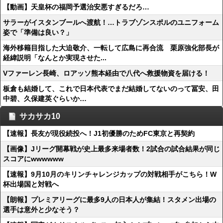
【動画】天皇杯の福岡予選治安悪すぎるだろ…
サラーがイスタンブールへ渡航！…トラブゾンスポルのユニフォーム
姿で「準備は良い？」
海外移籍目指した大迫敬介、一転して広島に再合流 栗原強化部長が
経緯説明「なんとか実現させた...
Vファーレン長崎、ロアッソ熊本経由で八代へ救援物資を届ける！
板倉も結婚して、これで日本代表でまだ結婚してないのって冨安、田
中碧、久保建英ぐらいか…
サカサカ10
【速報】長友が現役続投へ！J1初優勝のためFC東京と再契約
【画像】Jリーグ開幕戦が史上最多来場者数！2試合の試合結果が同じ
スコアにwwwwww
【速報】9月10月のキリンチャレンジカップの対戦相手がこちら！W
杯出場国と対戦へ
【朗報】プレミアリーグに最多9人の日本人が集結！スタメン出場の
選手は意外と少なそう？