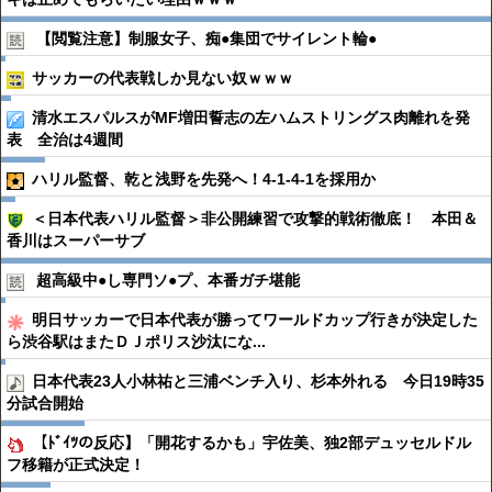
【閲覧注意】制服女子、痴●︎集団でサイレント輪●︎
サッカーの代表戦しか見ない奴ｗｗｗ
清水エスパルスがMF増田誓志の左ハムストリングス肉離れを発
表 全治は4週間
ハリル監督、乾と浅野を先発へ！4-1-4-1を採用か
＜日本代表ハリル監督＞非公開練習で攻撃的戦術徹底！ 本田＆
香川はスーパーサブ
超高級中●︎し専門ソ●︎プ、本番ガチ堪能
明日サッカーで日本代表が勝ってワールドカップ行きが決定した
ら渋谷駅はまたＤＪポリス沙汰にな...
日本代表23人小林祐と三浦ベンチ入り、杉本外れる 今日19時35
分試合開始
【ﾄﾞｲﾂの反応】「開花するかも」宇佐美、独2部デュッセルドル
フ移籍が正式決定！