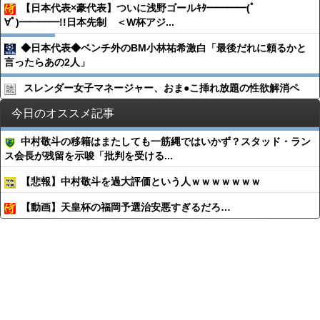
【日本代表×豪代表】ついに浅野ゴールｷﾀ━━━━(ﾟ
∀ﾟ)━━━━!!日本先制 ＜W杯アジ...
◆日本代表◆ベンチ外のBM小林祐希激白「最後だれに頼るかと
言ったらあの2人」
スレンダー女子マネージャー、おま●︎こ挿れ放題の性欲解消ペ
今日のオススメ記事
中村敬斗の移籍はまたしても一筋縄ではいかず？スタッド・ラン
ス会長が残留を示唆「批判を受ける...
【悲報】中村敬斗を過大評価という人ｗｗｗｗｗｗｗ
【動画】天皇杯の福岡予選治安悪すぎるだろ…