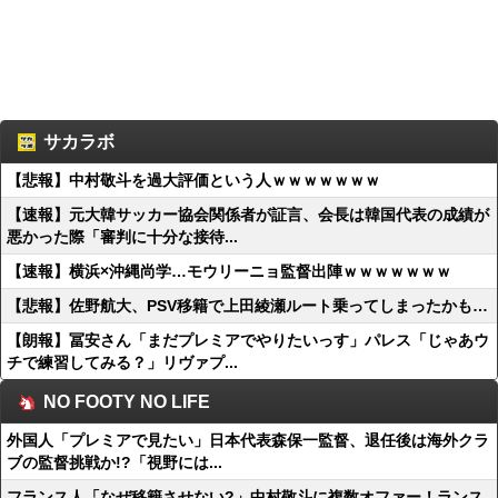
サカラボ
【悲報】中村敬斗を過大評価という人ｗｗｗｗｗｗｗ
【速報】元大韓サッカー協会関係者が証言、会長は韓国代表の成績が
悪かった際「審判に十分な接待...
【速報】横浜×沖縄尚学…モウリーニョ監督出陣ｗｗｗｗｗｗｗ
【悲報】佐野航大、PSV移籍で上田綾瀬ルート乗ってしまったかも…
【朗報】冨安さん「まだプレミアでやりたいっす」パレス「じゃあウ
チで練習してみる？」リヴァプ...
NO FOOTY NO LIFE
外国人「プレミアで見たい」日本代表森保一監督、退任後は海外クラ
ブの監督挑戦か!?「視野には...
フランス人「なぜ移籍させない?」中村敬斗に複数オファー！ランス