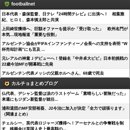
footballnet
日本代表・森保監督、日テレ『24時間テレビ』に出演へ！ 相葉雅
紀、ヒロミ、森本慎太郎と共演
上田綺世獲得へ、巨額オファーを提示か「受け取った」 欧州名門が
本気…現地報道「重要な役割」
アルゼンチン協会がFIFAインファンティーノ会長への支持を表明 “W
杯売却計画”にも言及 ...
元レアルの神童Ｊデビューへ！登録名「中井卓大ピピ」日本初挑戦の
22歳今治MFが開幕戦に先発
アルゼンチン代表メッシの父親ホルヘさん、68歳で死去
カルチョまとめブログ
仏代表、デシャン監督は涙のラストゲーム「素晴らしい冒険だった」
来週にもジダン新監督が就任...
浦和退団のMF安部裕葵、J2今治に加入が決定「全力で頑張ります」
（関連まとめ）
チェルシー、英代表ロジャーズ獲得へ！アーセナルとの争奪戦を制
す 移籍金は英国人史上最高額の...