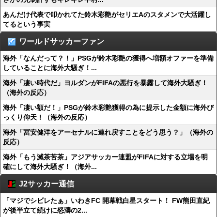
あんだけ代表で叩かれてた鈴木彩艶がセリエAのスタメンで大活躍し
てるという事実
ワールドサッカーファン
海外「なんだって？！」PSGが鈴木彩艶の獲得へ増額オファーを準備
していることに海外大騒ぎ！...
海外「凄い時代だ」ヨルダンがFIFAの悪行を暴露して海外大騒ぎ！
（海外の反応）
海外「凄い額だ！」PSGが鈴木彩艶獲得の為に提示した金額に海外び
っくり仰天！（海外の反応）
海外「冨安健洋をアーセナルに連れ戻すことをどう思う？」（海外の
反応）
海外「もう滅茶苦茶」アジアサッカー連盟がFIFAに対する立場を明
確にして海外大騒ぎ！（海外...
J2サッカー通信
「マジでシビレたぁ」いわきFC 開幕戦白星スタート！ FW熊田直紀
が後半立て続けに怒濤の2...