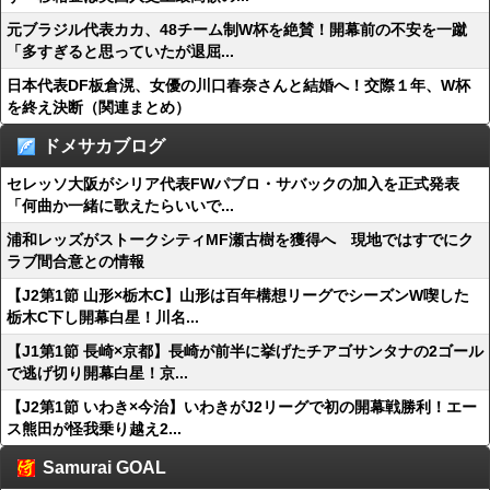
元ブラジル代表カカ、48チーム制W杯を絶賛！開幕前の不安を一蹴
「多すぎると思っていたが退屈...
日本代表DF板倉滉、女優の川口春奈さんと結婚へ！交際１年、W杯
を終え決断（関連まとめ）
ドメサカブログ
セレッソ大阪がシリア代表FWパブロ・サバックの加入を正式発表
「何曲か一緒に歌えたらいいで...
浦和レッズがストークシティMF瀬古樹を獲得へ 現地ではすでにク
ラブ間合意との情報
【J2第1節 山形×栃木C】山形は百年構想リーグでシーズンW喫した
栃木C下し開幕白星！川名...
【J1第1節 長崎×京都】長崎が前半に挙げたチアゴサンタナの2ゴール
で逃げ切り開幕白星！京...
【J2第1節 いわき×今治】いわきがJ2リーグで初の開幕戦勝利！エー
ス熊田が怪我乗り越え2...
Samurai GOAL