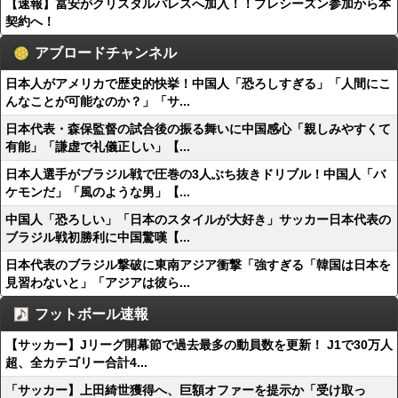
【速報】冨安がクリスタルパレスへ加入！！プレシーズン参加から本
契約へ！
アブロードチャンネル
日本人がアメリカで歴史的快挙！中国人「恐ろしすぎる」「人間にこ
んなことが可能なのか？」「サ...
日本代表・森保監督の試合後の振る舞いに中国感心「親しみやすくて
有能」「謙虚で礼儀正しい」【...
日本人選手がブラジル戦で圧巻の3人ぶち抜きドリブル！中国人「バ
ケモンだ」「風のような男」【...
中国人「恐ろしい」「日本のスタイルが大好き」サッカー日本代表の
ブラジル戦初勝利に中国驚嘆【...
日本代表のブラジル撃破に東南アジア衝撃「強すぎる「韓国は日本を
見習わないと」「アジアは彼ら...
フットボール速報
【サッカー】Jリーグ開幕節で過去最多の動員数を更新！ J1で30万人
超、全カテゴリー合計4...
「サッカー】上田綺世獲得へ、巨額オファーを提示か「受け取っ