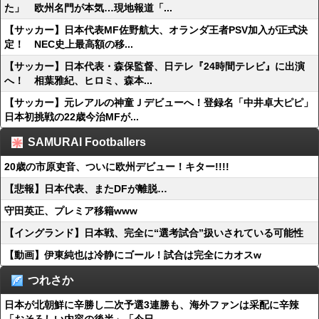
た」 欧州名門が本気…現地報道「...
【サッカー】日本代表MF佐野航大、オランダ王者PSV加入が正式決
定！ NEC史上最高額の移...
【サッカー】日本代表・森保監督、日テレ『24時間テレビ』に出演
へ！ 相葉雅紀、ヒロミ、森本...
【サッカー】元レアルの神童Ｊデビューへ！登録名「中井卓大ピピ」
日本初挑戦の22歳今治MFが...
SAMURAI Footballers
20歳の市原吏音、ついに欧州デビュー！キター!!!!
【悲報】日本代表、またDFが離脱…
守田英正、プレミア移籍www
【イングランド】日本戦、完全に“選考試合”扱いされている可能性
【動画】伊東純也は冷静にゴール！試合は完全にカオスw
つれさか
日本が北朝鮮に辛勝し二次予選3連勝も、海外ファンは采配に辛辣