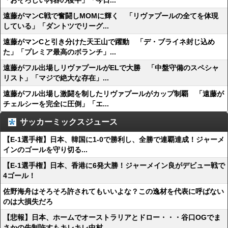
「おそろしい内容の後半」「今日...
遠藤がマンC戦で奮闘しMOMに輝く 「リヴァプールの全てを体現
している」「ダントツでリーグ...
遠藤がマンCと引き分けた天王山で躍動 「デ・ブライネ封じ込め
た」「プレミア最高のボランチ」...
遠藤がフル出場しリヴァプールがELで大勝 「中盤守備のスペシャ
リスト」「マジで絶大な存在」...
遠藤がフル出場し激闘を制したリヴァプールがカップ制覇 「遠藤が
チェルシーを完全に圧倒」「エ...
サッカーミックスジュース
【E-1選手権】日本、韓国に1-0で勝利し、全勝で連覇達成！ジャーメ
インのゴールを守り切る...
【E-1選手権】日本、香港に6発大勝！ジャーメイン良がデビュー戦で
4ゴール！
佐野海舟はそろそろ許されてもいいよな？この逸材を代表に呼ばない
のは大損失だろ
【悲報】日本、ホームでオーストラリアとドロー・・・谷口OGでま
さかの先制許すもキレキレ中村...